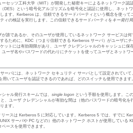
マサチューセッツ工科大学（MIT）が開発した秘密キーによるネットワーク認
（DES）という暗号化アルゴリズムを暗号化と認証に使用し、ネットワ
します。Kerberos は、信頼できるサードパーティという概念を使っ
ティの検証を実行します。この信頼できるサードパーティを
キー発行局
は、ユーザが誰であるか、そのユーザが使用しているネットワーク サービスは
るために、KDC（つまり信頼できる Kerberos サーバ）がユーザに
ケットには有効期限があり、ユーザ クレデンシャルのキャッシュに保
サーバは、ユーザ名やパスワードの代わりにチケットを使ってユーザとネットワ
ros サーバには、ネットワーク セキュリティ サーバとして設定されていて、Ke
を用いてユーザを認証できるのであれば、どのスイッチも使用できます
クレデンシャル発行スキームでは、
single logon
という手順を使用します。こ
すると、ユーザ クレデンシャルが有効な間は（他のパスワードの暗号化を
ります。
スは Kerberos 5 に対応しています。Kerberos 5 では、すでに Kerb
NIX サーバや PC などの）他のネットワーク ホストが使用している K
データベースを使用できます。