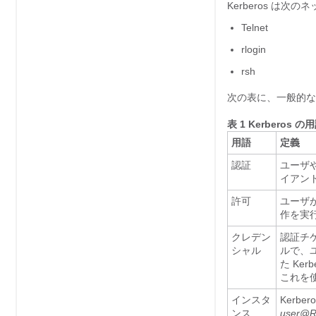
Kerberos は
Telnet
rlogin
rsh
次の表に、一般的な 
表 1 Kerberos の
用語
定義
認証
ユーザ
イアン
許可
ユーザ
作を実
クレデン
認証チケ
シャル
ルで、
た Ke
これを
インスタ
Kerb
ンス
user@