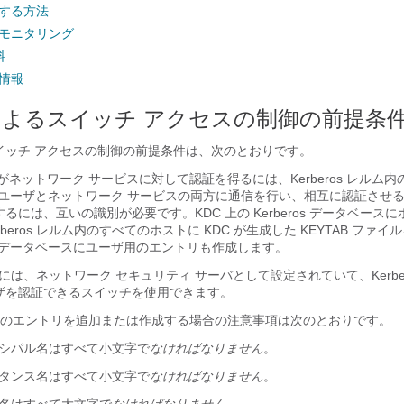
設定する方法
定のモニタリング
料
能情報
os によるスイッチ アクセスの制御の前提条
よるスイッチ アクセスの制御の前提条件は、次のとおりです。
がネットワーク サービスに対して認証を得るには、Kerberos レルム
し、ユーザとネットワーク サービスの両方に通信を行い、相互に認証させ
るには、互いの識別が必要です。KDC 上の Kerberos データベース
beros レルム内のすべてのホストに KDC が生成した KEYTAB ファ
C データベースにユーザ用のエントリも作成します。
サーバには、ネットワーク セキュリティ サーバとして設定されていて、Kerbe
ザを認証できるスイッチを使用できます。
のエントリを追加または作成する場合の注意事項は次のとおりです。
プリンシパル名はすべて小文字で
なければなりません
。
インスタンス名はすべて小文字で
なければなりません
。