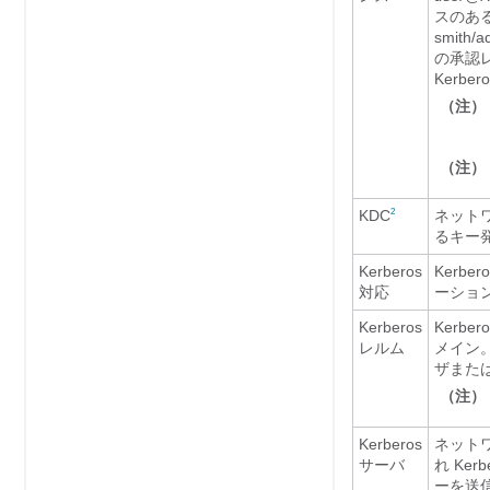
スのある
smit
の承認
Kerb
（注
（注
KDC
ネットワ
2
るキー
Kerberos
Kerb
対応
ーショ
Kerberos
Kerb
レルム
メイン。
ザまたは
（注
Kerberos
ネット
サーバ
れ Ke
ーを送