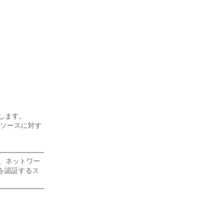
明します。
リソースに対す
トし、ネットワー
ザを認証するス