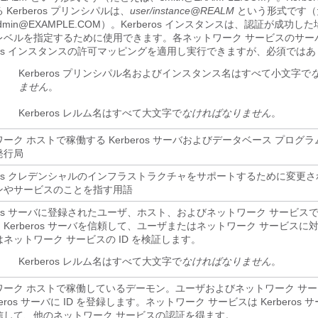
 Kerberos プリンシパルは、
user/instance@REALM
という形式です（
h/admin@EXAMPLE.COM）。Kerberos インスタンスは、認証が成功
レベルを指定するために使用できます。各ネットワーク サービスのサー
eros インスタンスの許可マッピングを適用し実行できますが、必須では
）
Kerberos プリンシパル名およびインスタンス名はすべて小文字で
ません
。
）
Kerberos レルム名はすべて大文字で
なければなりません
。
ーク ホストで稼働する Kerberos サーバおよびデータベース プログ
発行局
eros クレデンシャルのインフラストラクチャをサポートするために変更
ンやサービスのことを指す用語
eros サーバに登録されたユーザ、ホスト、およびネットワーク サービス
Kerberos サーバを信頼して、ユーザまたはネットワーク サービスに
ネットワーク サービスの ID を検証します。
）
Kerberos レルム名はすべて大文字で
なければなりません
。
ワーク ホストで稼働しているデーモン。ユーザおよびネットワーク サ
rberos サーバに ID を登録します。ネットワーク サービスは Kerberos
信して、他のネットワーク サービスの認証を得ます。