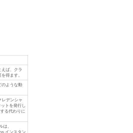
とえば、クラ
証を得ます。
どのような動
 クレデンシャ
ケットを発行し
力する代わりに
パルは、
ros インスタン