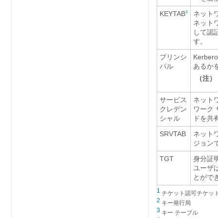
KEYTAB
ネットワ
3
ネットワ
して認証
す。
プリンシ
Kerb
パル
あるか
（注
サービス
ネット
クレデン
ワーク 
シャル
ドを共
SRVTAB
ネットワ
ジョンで
TGT
身分証
ユーザは
とがで
1
チケット認可チケッ
2
キー発行局
3
キー テーブル