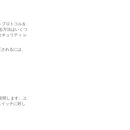
s プロトコルを
する方法はいくつ
セキュリティ レ
認証されるには、
説明します。ユ
スイッチに対し