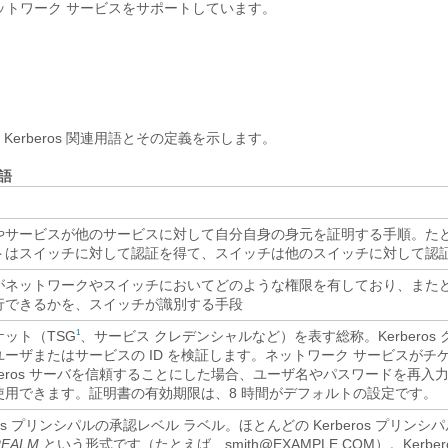
次のネットワーク サービスをサポートしています。
Kerberos 関連用語とその定義を示します。
用語
やサービスが他のサービスに対して自分自身の身元を証明する手順。た
トはスイッチに対して認証を得て、スイッチは他のスイッチに対して認
がネットワークやスイッチにおいてどのような権限を有しており、また
行できるかを、スイッチが識別する手段
ット（TSG
、サービス クレデンシャルなど）を表す総称。Kerberos
1
ユーザまたはサービスの ID を検証します。ネットワーク サービスがチ
rberos サーバを信頼することにした場合、ユーザ名やパスワードを再入
使用できます。証明書の有効期限は、8 時間がデフォルトの設定です。
eros プリンシパルの承認レベル ラベル。ほとんどの Kerberos プリンシ
REALM
という形式です（たとえば、smith@EXAMPLE.COM）。Kerbe