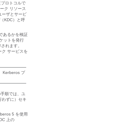
証プロトコルで
ーク リソース
てユーザとサービ
（KDC）と呼
何であるかを検証
チケットを発行
存されます。
ーク サービスを
rberos プ
。
の手順では、ユ
行わずに）セキ
eros 5 を使用
DC 上の