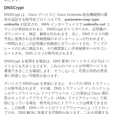
DNSCrypt
DNSCrypt は、Cisco デバイスと Cisco Umbrella 統合機能間の通
信を認証する暗号化プロトコルです。
parameter-map type
umbrella
が設定され、WAN インターフェイスで
umbrella out
コ
マンドが有効化されると、DNSCrypt がトリガーされ、証明書の
ダウンロード、検証、解析が行われます。次に、DNS クエリの暗
号化に使用される共有秘密鍵のネゴシエーションが行われます。
一時間おきにこの証明書が自動的にダウンロードされ、アップグ
レードのために検証され、その都度新しい共有秘密キーがネゴシ
エートされ、DNS クエリが暗号化されます。
DNSCrypt を使用する場合は、DNS 要求パケットサイズが 512 バ
イトよりも大きくなります。これらのパケットが中間デバイスを
通過できることを確認します。そうしないと、応答が目的の受信
者に到達しない可能性があります。
デバイスで DNSCrypt を有効にすると、すべての DNS トラフィッ
クが暗号化されます。その後、DNS トラフィック インスペクショ
ンがアップストリーム ファイアウォール（この場合は Cisco 適応
型セキュリティアプライアンス（ASA）ファイアウォール）で有
効になっている場合、暗号化されたトラフィックは検査できませ
ん。この結果、DNS パケットがファイアウォールによってドロッ
プされ、DNS 解決に失敗する可能性があります。これを回避する