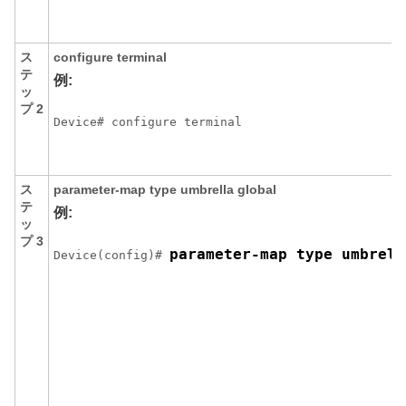
ス
configure
terminal
テ
例:
ッ
プ 2
Device# configure terminal
ス
parameter-map type umbrella global
テ
例:
ッ
プ 3
parameter-map type umbrell
Device(config)# 