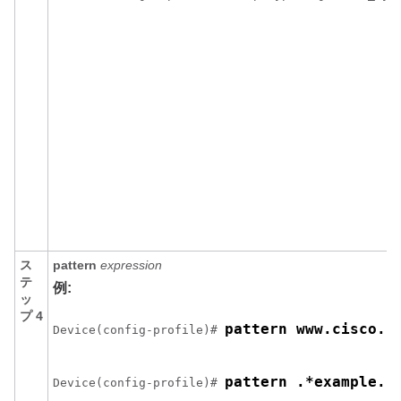
ス
pattern
expression
テ
例:
ッ
プ 4
pattern www.cisco.c
Device(config-profile)# 
pattern .*example.c
Device(config-profile)# 