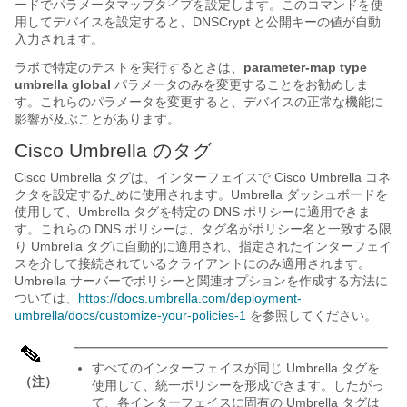
ードでパラメータマップタイプを設定します。このコマンドを使
用してデバイスを設定すると、DNSCrypt と公開キーの値が自動
入力されます。
ラボで特定のテストを実行するときは、
parameter-map type
umbrella global
パラメータのみを変更することをお勧めしま
す。これらのパラメータを変更すると、デバイスの正常な機能に
影響が及ぶことがあります。
Cisco Umbrella のタグ
Cisco Umbrella タグは、インターフェイスで Cisco Umbrella コネ
クタを設定するために使用されます。Umbrella ダッシュボードを
使用して、Umbrella タグを特定の DNS ポリシーに適用できま
す。これらの DNS ポリシーは、タグ名がポリシー名と一致する限
り Umbrella タグに自動的に適用され、指定されたインターフェイ
スを介して接続されているクライアントにのみ適用されます。
Umbrella サーバーでポリシーと関連オプションを作成する方法に
ついては、
https://docs.umbrella.com/deployment-
umbrella/docs/customize-your-policies-1
を参照してください。
すべてのインターフェイスが同じ Umbrella タグを
（注）
使用して、統一ポリシーを形成できます。したがっ
て、各インターフェイスに固有の Umbrella タグは