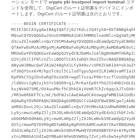
ーション モードで
crypto pki trustpool import terminal
コマ
ンドを使用して、DigiCert のルート証明書をデバイスにインポ
ートします。DigiCert のルート証明書は次のとおりです。
-----BEGIN CERTIFICATE-----

MIIElDCCA3ygAwIBAgIQAf2j627KdciIQ4tyS8+8kTANBgkqhkiG
MQswCQYDVQQGEwJVUzEVMBMGA1UEChMMRGlnaUNlcnQgSW5jMRkw
d3cuZGlnaWNlcnQuY29tMSAwHgYDVQQDExdEaWdpQ2VydCBHbG9i
QTAeFw0xMzAzMDgxMjAwMDBaFw0yMzAzMDgxMjAwMDBaME0xCzAJ
MRUwEwYDVQQKEwxEaWdpQ2VydCBJbmMxJzAlBgNVBAMTHkRpZ2lD
U2VjdXJlIFNlcnZlciBDQTCCASIwDQYJKoZIhvcNAQEBBQADggEP
ANyuWJBNwcQwFZA1W248ghX1LFy949v/cUP6ZCWA1O4Yok3wZtAK
nf36QYSvx6+M/hpzTc8zl5CilodTgyu5pnVILR1WN3vaMTIa16yr
KpPDkC55gIDvEwRqFDu1m5K+wgdlTvza/P96rtxcflUxDOg5B6TX
/ld0Uzs1gN2ujkSYs58O09rg1/RrKatEp0tYhG2SS4HD2nOLEpdI
kujNVA075ME/OV4uuPNcfhCOhkEAjUVmR7ChZc6gqikJTvOX6+gu
/RR3w6RbKFfCs/mC/bdFWJsCAwEAAaOCAVowggFWMBIGA1UdEwEB
AQAwDgYDVR0PAQH/BAQDAgGGMDQGCCsGAQUFBwEBBCgwJjAkBggr
aHR0cDovL29jc3AuZGlnaWNlcnQuY29tMHsGA1UdHwR0MHIwN6A1
Ly9jcmwzLmRpZ2ljZXJ0LmNvbS9EaWdpQ2VydEdsb2JhbFJvb3RD
oDOGMWh0dHA6Ly9jcmw0LmRpZ2ljZXJ0LmNvbS9EaWdpQ2VydEds
QS5jcmwwPQYDVR0gBDYwNDAyBgRVHSAAMCowKAYIKwYBBQUHAgEW
d3d3LmRpZ2ljZXJ0LmNvbS9DUFMwHQYDVR0OBBYEFA+AYRyCMWHV
xtniMB8GA1UdIwQYMBaAFAPeUDVW0Uy7ZvCj4hsbw5eyPdFVMA0G