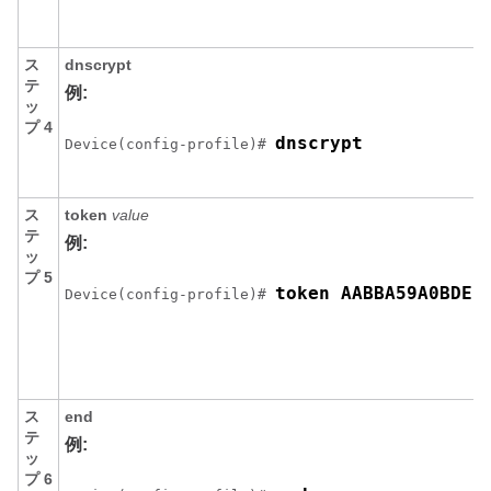
ス
dnscrypt
テ
例:
ッ
プ 4
dnscrypt
Device(config-profile)# 
ス
token
value
テ
例:
ッ
プ 5
token AABBA59A0BDE1
Device(config-profile)# 
ス
end
テ
例:
ッ
プ 6