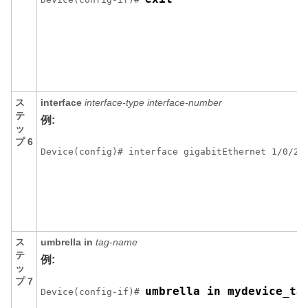
ス
interface
interface-type
interface-number
テ
例:
ッ
プ 6
Device(config)# interface gigabitEthernet 1/0/2
ス
umbrella in
tag-name
テ
例:
ッ
プ 7
umbrella in mydevice_ta
Device(config-if)# 