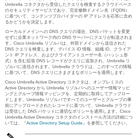
Umbrella コネクタから受信したクエリを検査するクラウドベース
のセキュリティサービスであり、完全修飾ドメイン名（FQDN）
に基づいて、コンテンツプロバイダーの IP アドレスを応答に含め
るかどうかを決定します。
ローカルドメインへの DNS クエリの場合、DNS パケットを変更
せずに企業ネットワーク内の DNS サーバーにクエリが転送されま
す。Cisco Umbrella リゾルバは、外部ドメインから送信された
DNS クエリを検査します。デバイス ID 情報、組織 ID、クライア
ント IP アドレス、およびクライアントユーザー名（ハッシュ形
式）を含む拡張 DNS レコードがクエリに追加され、Umbrella リ
ゾルバに送信されます。Umbrella クラウドは、このすべての情報
に基づいて、DNS クエリにさまざまなポリシーを適用します。
Cisco Umbrella Active Directory コネクタは、オンプレミスの
Active Directory から Umbrella リゾルバへのユーザー情報マッピ
ングとグループ情報マッピングを、定期的に取得してアップロー
ドします。Umbrella リゾルバですべてのユーザーとグループの事
前にアップロードされたレコードに基づいて、Umbrella クラウド
は受信した DNS パケットに適切なポリシーを適用します。Cisco
Umbrella Active Directory コネクタのインストール方法の詳細につ
いては、『
Active Directory Setup Guide
』を参照してください。