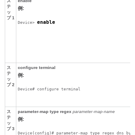
ス
enable
テ
例:
ッ
プ 1
enable
Device> 
ス
configure
terminal
テ
例:
ッ
プ 2
Device# configure terminal
ス
parameter-map type regex
parameter-map-name
テ
例:
ッ
プ 3
Device(config)# parameter-map type regex dns_byp