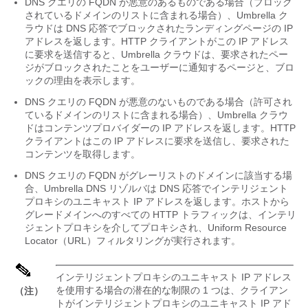
DNS クエリの FQDN が悪意のあるものである場合（ブロック
されているドメインのリストに含まれる場合）、Umbrella ク
ラウドは DNS 応答でブロックされたランディングページの IP
アドレスを返します。HTTP クライアントがこの IP アドレス
に要求を送信すると、Umbrella クラウドは、要求されたペー
ジがブロックされたことをユーザーに通知するページと、ブロ
ックの理由を表示します。
DNS クエリの FQDN が悪意のないものである場合（許可され
ているドメインのリストに含まれる場合）、Umbrella クラウ
ドはコンテンツプロバイダーの IP アドレスを返します。HTTP
クライアントはこの IP アドレスに要求を送信し、要求された
コンテンツを取得します。
DNS クエリの FQDN がグレーリストのドメインに該当する場
合、Umbrella DNS リゾルバは DNS 応答でインテリジェント
プロキシのユニキャスト IP アドレスを返します。ホストから
グレードメインへのすべての HTTP トラフィックは、インテリ
ジェントプロキシを介してプロキシされ、Uniform Resource
Locator（URL）フィルタリングが実行されます。
インテリジェントプロキシのユニキャスト IP アドレス
を使用する場合の潜在的な制限の 1 つは、クライアン
（注）
トがインテリジェントプロキシのユニキャスト IP アド