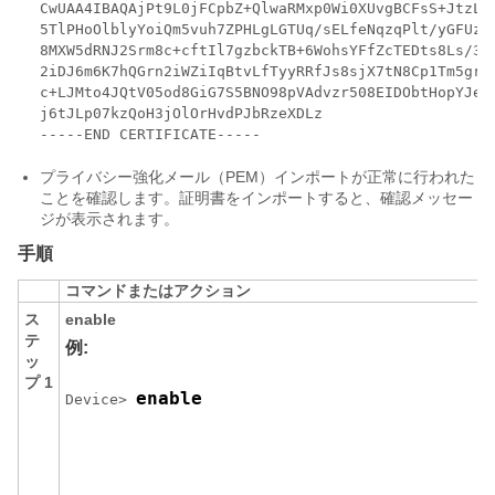
CwUAA4IBAQAjPt9L0jFCpbZ+QlwaRMxp0Wi0XUvgBCFsS+JtzLHg
5TlPHoOlblyYoiQm5vuh7ZPHLgLGTUq/sELfeNqzqPlt/yGFUzZg
8MXW5dRNJ2Srm8c+cftIl7gzbckTB+6WohsYFfZcTEDts8Ls/3HB
2iDJ6m6K7hQGrn2iWZiIqBtvLfTyyRRfJs8sjX7tN8Cp1Tm5gr8Z
c+LJMto4JQtV05od8GiG7S5BNO98pVAdvzr508EIDObtHopYJeS4
j6tJLp07kzQoH3jOlOrHvdPJbRzeXDLz

-----END CERTIFICATE----- 
プライバシー強化メール（PEM）インポートが正常に行われた
ことを確認します。証明書をインポートすると、確認メッセー
ジが表示されます。
手順
コマンドまたはアクション
ス
enable
テ
例:
ッ
プ 1
enable
Device> 