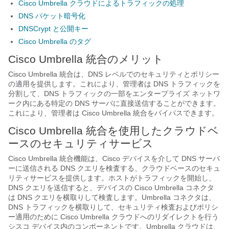
Cisco Umbrella クラウドによるトラフィックの処理
DNS パケット暗号化
DNSCrypt と公開キー
Cisco Umbrella のタグ
Cisco Umbrella 統合のメリット
Cisco Umbrella 統合は、DNS レベルでのセキュリティとポリシー
の適用を提供します。これにより、管理者は DNS トラフィックを
分割して、DNS トラフィックの一部をエンタープライズ ネットワ
ーク内にある特定の DNS サーバに直接送信することができます。
これにより、管理者は Cisco Umbrella 統合をバイパスできます。
Cisco Umbrella 統合を使用したクラウドベ
ースのセキュリティサービス
Cisco Umbrella 統合機能は、Cisco デバイスを介して DNS サーバ
ーに送信される DNS クエリを検査する、クラウドベースのセキュ
リティサービスを提供します。ホストがトラフィックを開始し、
DNS クエリを送信すると、デバイスの Cisco Umbrella コネクタ
は DNS クエリを横取りして検査します。Umbrella コネクタは、
DNS トラフィックを横取りして、セキュリティ検査およびポリシ
ー適用のために Cisco Umbrella クラウドへのリダイレクトを行う
シスコ デバイス内のコンポーネントです。Umbrella クラウドは、