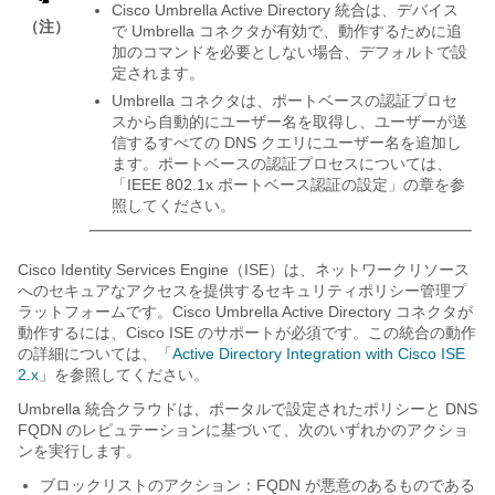
Cisco Umbrella Active Directory 統合は、デバイス
（注）
で Umbrella コネクタが有効で、動作するために追
加のコマンドを必要としない場合、デフォルトで設
定されます。
Umbrella コネクタは、ポートベースの認証プロセ
スから自動的にユーザー名を取得し、ユーザーが送
信するすべての DNS クエリにユーザー名を追加し
ます。ポートベースの認証プロセスについては、
「IEEE 802.1x ポートベース認証の設定」の章を参
照してください。
Cisco Identity Services Engine（ISE）は、ネットワークリソース
へのセキュアなアクセスを提供するセキュリティポリシー管理プ
ラットフォームです。Cisco Umbrella Active Directory コネクタが
動作するには、Cisco ISE のサポートが必須です。この統合の動作
の詳細については、「
Active Directory Integration with Cisco ISE
2.x
」を参照してください。
Umbrella 統合クラウドは、ポータルで設定されたポリシーと DNS
FQDN のレピュテーションに基づいて、次のいずれかのアクショ
ンを実行します。
ブロックリストのアクション：FQDN が悪意のあるものである