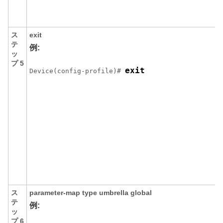
ス
exit
テ
例:
ッ
プ 5
exit
Device(config-profile)# 
ス
parameter-map type umbrella global
テ
例:
ッ
プ 6