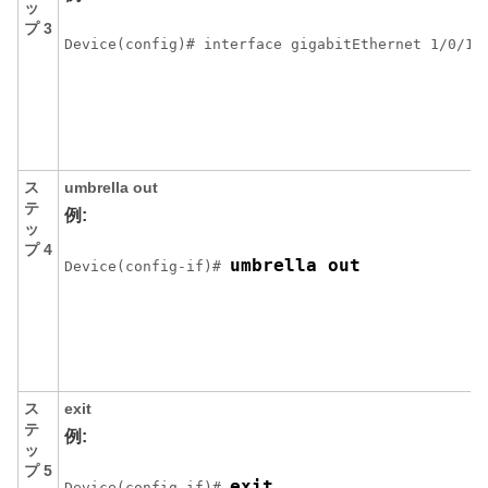
ッ
プ 3
Device(config)# interface gigabitEthernet 1/0/1
ス
umbrella out
テ
例:
ッ
プ 4
umbrella out
Device(config-if)# 
ス
exit
テ
例:
ッ
プ 5
exit
Device(config-if)# 