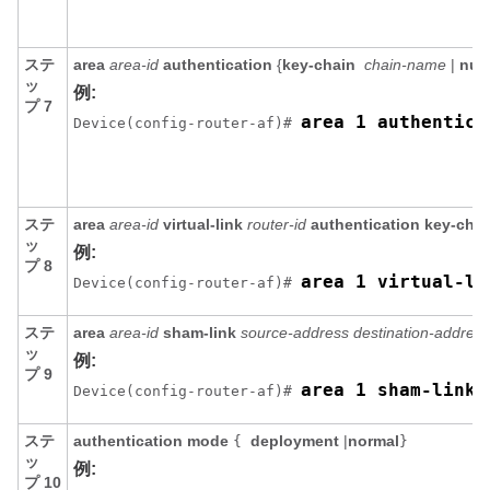
ステ
area
area-id
authentication
{
key-chain
chain-name
|
null
ッ
例:
プ 7
area 1 authentica
Device(config-router-af)# 
ステ
area
area-id
virtual-link
router-id
authentication key-chai
ッ
例:
プ 8
area 1 virtual-li
Device(config-router-af)# 
ステ
area
area-id
sham-link
source-address
destination-address
ッ
例:
プ 9
area 1 sham-link 
Device(config-router-af)# 
ステ
authentication mode
deployment
|
normal
{
}
ッ
例:
プ 10