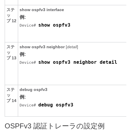
ステ
show ospfv3 interface
ッ
例:
プ 12
show ospfv3
Device# 
ステ
show ospfv3 neighbor
[
detail
]
ッ
例:
プ 13
show ospfv3 neighbor detail
Device# 
ステ
debug ospfv3
ッ
例:
プ 14
debug ospfv3
Device# 
OSPFv3 認証トレーラの設定例