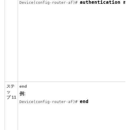
authentication mo
Device(config-router-af)# 
ステ
end
ッ
例:
プ 11
end
Device(config-router-af)# 