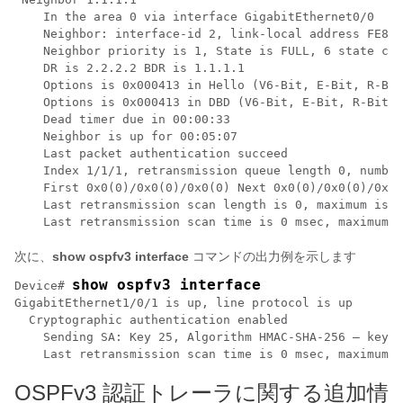
    In the area 0 via interface GigabitEthernet0/0

    Neighbor: interface-id 2, link-local address FE80:
    Neighbor priority is 1, State is FULL, 6 state cha
    DR is 2.2.2.2 BDR is 1.1.1.1

    Options is 0x000413 in Hello (V6-Bit, E-Bit, R-Bit
    Options is 0x000413 in DBD (V6-Bit, E-Bit, R-Bit, 
    Dead timer due in 00:00:33

    Neighbor is up for 00:05:07

    Last packet authentication succeed

    Index 1/1/1, retransmission queue length 0, number
    First 0x0(0)/0x0(0)/0x0(0) Next 0x0(0)/0x0(0)/0x0(
    Last retransmission scan length is 0, maximum is 0

次に、
show ospfv3 interface
コマンドの出力例を示します
show ospfv3 interface
Device# 
GigabitEthernet1/0/1 is up, line protocol is up 

  Cryptographic authentication enabled

    Sending SA: Key 25, Algorithm HMAC-SHA-256 – key c
OSPFv3 認証トレーラに関する追加情