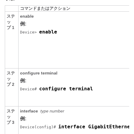
コマンドまたはアクション
ステ
enable
ッ
例:
プ 1
enable
Device> 
ステ
configure terminal
ッ
例:
プ 2
configure terminal
Device# 
ステ
interface
type number
ッ
例:
プ 3
interface GigabitEthernet
Device(config)# 