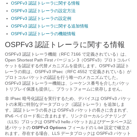
OSPFv3 認証トレーラに関する情報
OSPFv3 認証トレーラの設定方法
OSPFv3 認証トレーラの設定例
OSPFv3 認証トレーラに関する追加情報
OSPFv3 認証トレーラの機能情報
OSPFv3 認証トレーラに関する情報
OSPFv3 認証トレーラ機能（RFC 7166 で定義されている）は、
Open Shortest Path First バージョン 3（OSPFv3）プロトコルパ
ケットを認証する代替メカニズムを提供します。OSPFv3 認証ト
レーラの前は、OSPFv3 IPsec（RFC 4552 で定義されている）が
プロトコルパケットの認証を行う唯一のメカニズムでした。
OSPFv3 認証トレーラー機能は、シーケンス番号を介したパケッ
トリプレイ保護も提供し、プラットフォームに依存しません。
非 IPsec 暗号化認証を実行するため、デバイスは OSPFv3 パケッ
トの末尾に特別なデータブロック（認証トレーラ）を追加しま
す。認証トレーラの長さは OSPFv3 パケットの長さに含まれず、
IPv6 ペイロード長に含まれます。リンクローカルシグナリング
（LLS）ブロックは OSPFv3 hello パケットおよびデータベース記
述パケットの
OSPFv3 Options
フィールドの L-bit 設定で確立さ
れます。存在する場合、LLS データブロックは OSPFv3 パケット