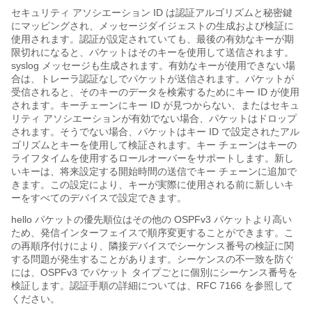
セキュリティ アソシエーション ID は認証アルゴリズムと秘密鍵
にマッピングされ、メッセージダイジェストの生成および検証に
使用されます。認証が設定されていても、最後の有効なキーが期
限切れになると、パケットはそのキーを使用して送信されます。
syslog メッセージも生成されます。有効なキーが使用できない場
合は、トレーラ認証なしでパケットが送信されます。パケットが
受信されると、そのキーのデータを検索するためにキー ID が使用
されます。キーチェーンにキー ID が見つからない、またはセキュ
リティ アソシエーションが有効でない場合、パケットはドロップ
されます。そうでない場合、パケットはキー ID で設定されたアル
ゴリズムとキーを使用して検証されます。キー チェーンはキーの
ライフタイムを使用するロールオーバーをサポートします。新し
いキーは、将来設定する開始時間の送信でキー チェーンに追加で
きます。この設定により、キーが実際に使用される前に新しいキ
ーをすべてのデバイスで設定できます。
hello パケットの優先順位はその他の OSPFv3 パケットより高い
ため、発信インターフェイスで順序変更することができます。こ
の再順序付けにより、隣接デバイスでシーケンス番号の検証に関
する問題が発生することがあります。シーケンスの不一致を防ぐ
には、OSPFv3 でパケット タイプごとに個別にシーケンス番号を
検証します。認証手順の詳細については、RFC 7166 を参照して
ください。