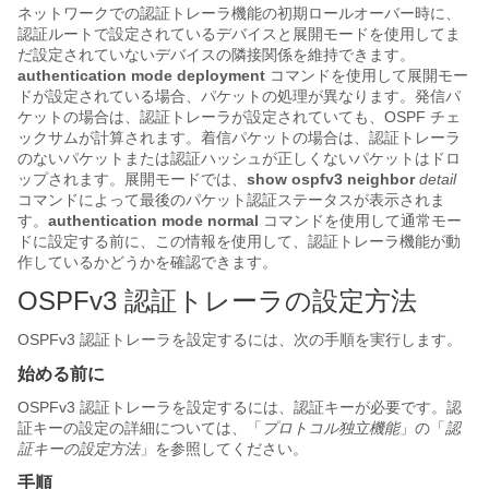
ネットワークでの認証トレーラ機能の初期ロールオーバー時に、
認証ルートで設定されているデバイスと展開モードを使用してま
だ設定されていないデバイスの隣接関係を維持できます。
authentication mode deployment
コマンドを使用して展開モー
ドが設定されている場合、パケットの処理が異なります。発信パ
ケットの場合は、認証トレーラが設定されていても、OSPF チェ
ックサムが計算されます。着信パケットの場合は、認証トレーラ
のないパケットまたは認証ハッシュが正しくないパケットはドロ
ップされます。展開モードでは、
show ospfv3 neighbor
detail
コマンドによって最後のパケット認証ステータスが表示されま
す。
authentication mode normal
コマンドを使用して通常モー
ドに設定する前に、この情報を使用して、認証トレーラ機能が動
作しているかどうかを確認できます。
OSPFv3 認証トレーラの設定方法
OSPFv3 認証トレーラを設定するには、次の手順を実行します。
始める前に
OSPFv3 認証トレーラを設定するには、認証キーが必要です。認
証キーの設定の詳細については、「
プロトコル独立機能
」の「
認
証キーの設定方法
」を参照してください。
手順