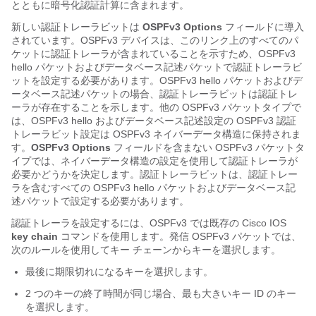
とともに暗号化認証計算に含まれます。
新しい認証トレーラビットは
OSPFv3 Options
フィールドに導入
されています。OSPFv3 デバイスは、このリンク上のすべてのパ
ケットに認証トレーラが含まれていることを示すため、OSPFv3
hello パケットおよびデータベース記述パケットで認証トレーラビ
ットを設定する必要があります。OSPFv3 hello パケットおよびデ
ータベース記述パケットの場合、認証トレーラビットは認証トレ
ーラが存在することを示します。他の OSPFv3 パケットタイプで
は、OSPFv3 hello およびデータベース記述設定の OSPFv3 認証
トレーラビット設定は OSPFv3 ネイバーデータ構造に保持されま
す。
OSPFv3 Options
フィールドを含まない OSPFv3 パケットタ
イプでは、ネイバーデータ構造の設定を使用して認証トレーラが
必要かどうかを決定します。認証トレーラビットは、認証トレー
ラを含むすべての OSPFv3 hello パケットおよびデータベース記
述パケットで設定する必要があります。
認証トレーラを設定するには、OSPFv3 では既存の Cisco IOS
key chain
コマンドを使用します。発信 OSPFv3 パケットでは、
次のルールを使用してキー チェーンからキーを選択します。
最後に期限切れになるキーを選択します。
2 つのキーの終了時間が同じ場合、最も大きいキー ID のキー
を選択します。