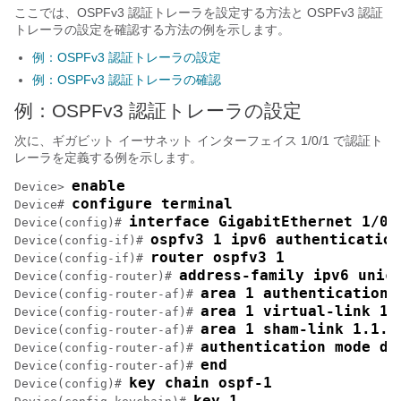
ここでは、OSPFv3 認証トレーラを設定する方法と OSPFv3 認証
トレーラの設定を確認する方法の例を示します。
例：OSPFv3 認証トレーラの設定
例：OSPFv3 認証トレーラの確認
例：OSPFv3 認証トレーラの設定
次に、ギガビット イーサネット インターフェイス 1/0/1 で認証ト
レーラを定義する例を示します。
enable
Device> 
configure terminal
Device# 
interface GigabitEthernet 1/0/
Device(config)# 
ospfv3 1 ipv6 authentication
Device(config-if)# 
router ospfv3 1
Device(config-if)# 
address-family ipv6 unic
Device(config-router)# 
area 1 authentication 
Device(config-router-af)# 
area 1 virtual-link 1.
Device(config-router-af)# 
area 1 sham-link 1.1.1
Device(config-router-af)# 
authentication mode de
Device(config-router-af)# 
end
Device(config-router-af)# 
key chain ospf-1
Device(config)# 
key 1