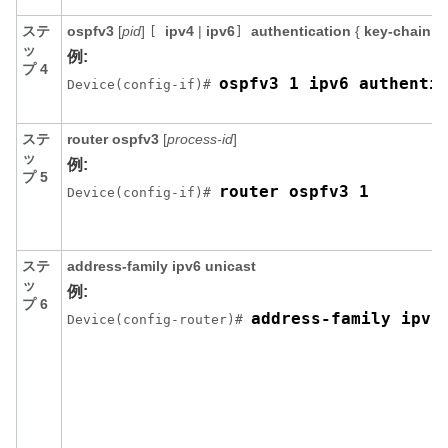
ステ
ospfv3
[
pid
]
ipv4
|
ipv6
authentication
{
key-chain
c
[
]
ッ
例:
プ 4
ospfv3 1 ipv6 authenti
Device(config-if)# 
ステ
router ospfv3
[
process-id
]
ッ
例:
プ 5
router ospfv3 1
Device(config-if)# 
ステ
address-family ipv6 unicast
ッ
例:
プ 6
address-family ipv6
Device(config-router)# 