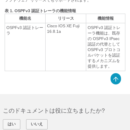
ソフトウェア リリースでもサポートされます。
表 1.
OSPFv3 認証トレーラの機能情報
機能名
リリース
機能情報
Cisco IOS XE Fuji
OSPFv3 認証トレー
OSPFv3 認証トレ
16.8.1a
ラ
ーラ機能は、既存
の OSPFv3 IPsec
認証の代替として
OSPFv3 プロトコ
ルパケットを認証
するメカニズムを
提供します。
このドキュメントは役に立ちましたか?
はい
いいえ