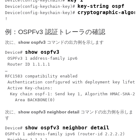
Device(config-keychain)# 
key-string ospf
Device(config-keychain-key)# 
cryptographic-algori
Device(config-keychain-key)# 
!
例：OSPFv3 認証トレーラの確認
次に、
show ospfv3
コマンドの出力例を示します
show ospfv3
Device# 
 OSPFv3 1 address-family ipv6

 Router ID 1.1.1.1

…

RFC1583 compatibility enabled

 Authentication configured with deployment key lifetim
 Active Key-chains:

  Key chain ospf-1: Send key 1, Algorithm HMAC-SHA-256
次に、
show ospfv3 neighbor detail
コマンドの出力例を示しま
す
show ospfv3 neighbor detail
Device# 
OSPFv3 1 address-family ipv6 (router-id 2.2.2.2)

 Neighbor 1.1.1.1
