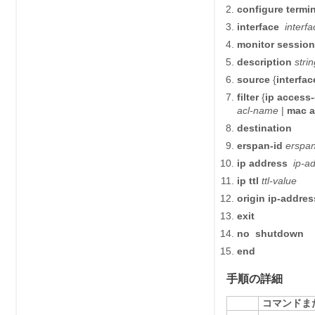
configure
termi
interface
interf
monitor sessio
description
stri
source
{
interfac
filter
{
ip
access
acl-name
|
mac
destination
erspan-id
erspan
ip address
ip-a
ip ttl
ttl-value
origin
ip-addres
exit
no
shutdown
end
手順の詳細
コマンドま