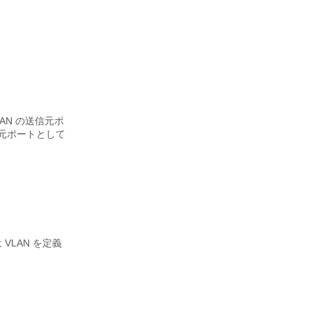
N の送信元ポ
元ポートとして
VLAN を定義