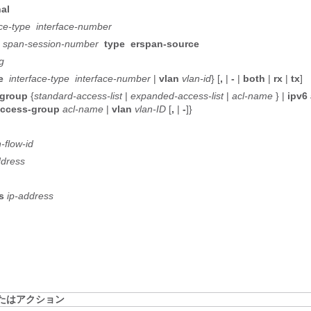
nal
ace-type
interface-number
n
span-session-number
type
erspan-source
ng
e
interface-type
interface-number
|
vlan
vlan-id
} [
,
|
-
|
both
|
rx
|
tx
]
-group
{
standard-access-list
|
expanded-access-list
|
acl-name
} |
ipv6
access-group
acl-name
|
vlan
vlan-ID
[
,
|
-
]}
-flow-id
ddress
s
ip-address
たはアクション