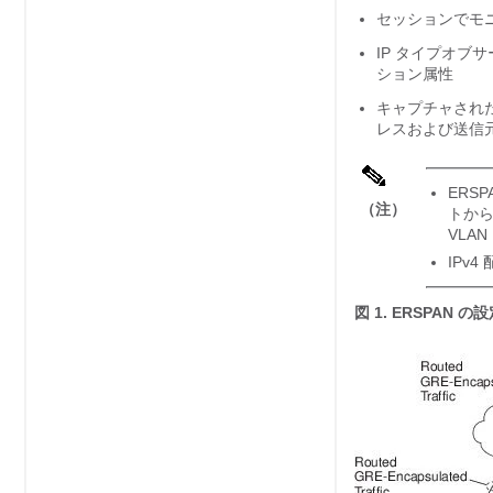
セッションでモニ
IP タイプオブ
ション属性
キャプチャされたトラ
レスおよび送信元
ERS
（注）
トから
VLA
IPv
図 1.
ERSPAN の設