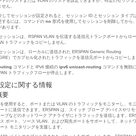
トのリストまたは VLAN のリストを設定できますが、特定のセッショ
ません。
LI を介してセッションが設定されると、セッション ID とセッション タイ
更するには、コマンドの
no
形式を使用してセッションを削除してから
があります。
信元セッションは、RSPAN VLAN を伝送する送信元トランクポートから
VLAN トラフィックをコピーしません。
セッションは、ローカルに送信された ERSPAN Generic Routing
ation（GRE）でカプセル化されたトラフィックを送信元ポートからコピーし
outing
コマンドと IPv6 接続の
ipv6 unicast-routing
コマンドを無効
SPAN トラフィックフローが停止します。
 の設定に関する情報
概要
AN 機能を使用すると、ポートまたは VLAN のトラフィックをモニターし、
ートに送信できます。ERSPAN は、スイッチ プローブ デバイスやリモ
ローブなどのネットワーク アナライザにトラフィックを送信します。ERS
ス ポート、ソース VLAN、および宛先ポートをサポートして、ネット
ート モニタリングを支援します。