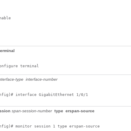
nable
terminal
onfigure terminal
nterface-type
interface-number
nfig)# interface GigabitEthernet 1/0/1
ession
span-session-number
type
erspan-source
nfig)# monitor session 1 type erspan-source