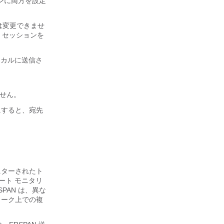
ンに両方を設定
プは変更できませ
、セッションを
ローカルに送信さ
ません。
にすると、宛先
モニターされたト
ート モニタリ
PAN は、異な
ワーク上での複