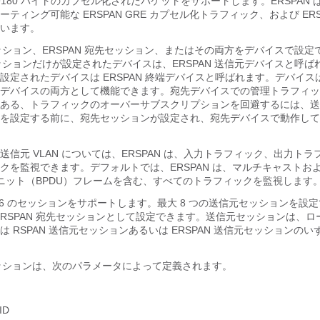
 9180 バイトのカプセル化されたパケットをサポートします。ERSPAN は
ティング可能な ERSPAN GRE カプセル化トラフィック、および ERS
います。
セッション、ERSPAN 宛先セッション、またはその両方をデバイスで設定
セッションだけが設定されたデバイスは、ERSPAN 送信元デバイスと呼ばれ、
定されたデバイスは ERSPAN 終端デバイスと呼ばれます。デバイスは、
デバイスの両方として機能できます。宛先デバイスでの管理トラフィッ
ある、トラフィックのオーバーサブスクリプションを回避するには、送
を設定する前に、宛先セッションが設定され、宛先デバイスで動作して
信元 VLAN については、ERSPAN は、入力トラフィック、出力ト
クを監視できます。デフォルトでは、ERSPAN は、マルチキャストおよ
ユニット（BPDU）フレームを含む、すべてのトラフィックを監視します
66 のセッションをサポートします。最大 8 つの送信元セッションを設
RSPAN 宛先セッションとして設定できます。送信元セッションは、ローカ
 RSPAN 送信元セッションあるいは ERSPAN 送信元セッションの
元セッションは、次のパラメータによって定義されます。
ID