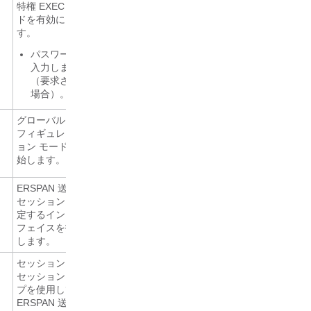
特権 EXEC モー
ドを有効にしま
す。
パスワードを
入力します
（要求された
場合）。
グローバル コン
フィギュレーシ
ョン モードを開
始します。
ERSPAN 送信元
セッションを設
定するインター
フェイスを指定
します。
セッション ID と
セッション タイ
プを使用して
ERSPAN 送信元