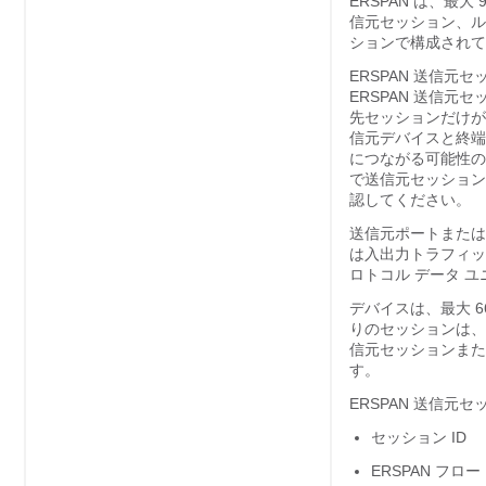
ERSPAN は、最大
信元セッション、ルー
ションで構成されて
ERSPAN 送信元
ERSPAN 送信元
先セッションだけが設
信元デバイスと終端
につながる可能性の
で送信元セッション
認してください。
送信元ポートまたは送
は入出力トラフィッ
ロトコル データ 
デバイスは、最大 
りのセッションは、
信元セッションまたは
す。
ERSPAN 送信
セッション ID
ERSPAN フロー 