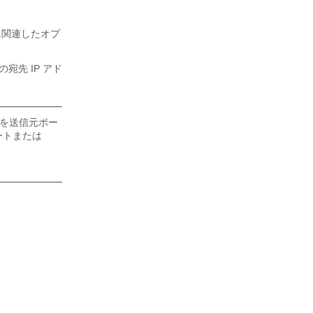
プに関連したオプ
の宛先 IP アド
クを送信元ポー
ートまたは