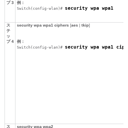
プ 3
例：
security wpa wpa1
Switch
(config-wlan)# 
ス
security
wpa
wpa1
ciphers
[
aes
|
tkip
]
テ
ッ
プ 4
例：
security wpa wpa1 ciph
Switch
(config-wlan)# 
ス
security
wpa
wpa2