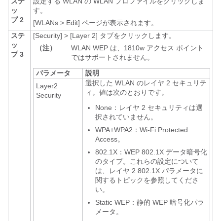
ステ
設定する WLAN の WLAN プロファイルをクリックしま
ッ
す。
プ 2
[WLANs
>
Edit]
ページが表示されます。
ステ
[Security]
>
[Layer 2]
タブをクリックします。
ッ
（注）
WLAN WEP は、1810w アクセス ポイント
プ 3
ではサポートされません。
パラメータ
説明
選択した WLAN のレイヤ 2 セキュリテ
Layer2
ィ。値は次のとおりです。
Security
None：レイヤ 2 セキュリティは選
択されていません。
WPA+WPA2：Wi-Fi Protected
Access。
802.1X：WEP 802.1X データ暗号化
のタイプ。これらの設定について
は、レイヤ 2 802.1X パラメータに
関するトピックを参照してくださ
い。
Static WEP：静的 WEP 暗号化パラ
メータ。