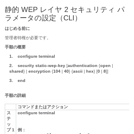
静的 WEP レイヤ 2 セキュリティ パ
ラメータの設定（CLI）
はじめる前に
管理者特権が必要です。
手順の概要
1.
configure
terminal
2.
security
static-wep-key
[
authentication
{
open
|
shared
} |
encryption
{
104
|
40
}
{
ascii
|
hex
}
[
0
|
8
]
]
3.
end
手順の詳細
コマンドまたはアクション
ス
configure
terminal
テ
ッ
プ 1
例：