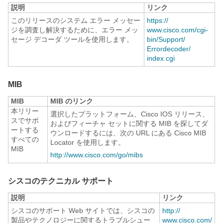
説明
リンク
このリリースのシステム エラー メッセー
https:/​/​
ジを調査し解決するために、エラー メッ
www.cisco.com/​cgi-
セージ デコーダ ツールを使用します。
bin/​Support/​
Errordecoder/​
index.cgi
MIB
MIB
MIB のリンク
本リリー
選択したプラットフォーム、Cisco IOS リリース、
スでサポ
およびフィーチャ セットに関する MIB を探してダ
ートする
ウンロードするには、次の URL にある Cisco MIB
すべての
Locator を使用します。
MIB
http:/​/​www.cisco.com/​go/​mibs
シスコのテクニカル サポート
説明
リンク
シスコのサポート Web サイトでは、シスコの
http:/​/​
製品やテクノロジーに関するトラブルシュー
www.cisco.com/​