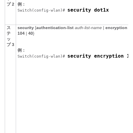
プ 2
例：
security dot1x
Switch
(config-wlan)# 
ス
security
[
authentication-list
auth-list-name
|
encryption
{
0
テ
104
|
40
}
ッ
プ 3
例：
security encryption 10
Switch
(config-wlan)# 