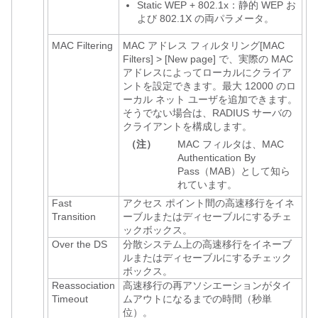
Static WEP + 802.1x：静的 WEP お
よび 802.1X の両パラメータ。
MAC Filtering
MAC アドレス フィルタリング
[MAC
Filters]
>
[New page]
で、実際の MAC
アドレスによってローカルにクライア
ントを設定できます。最大 12000 のロ
ーカル ネット ユーザを追加できます。
そうでない場合は、RADIUS サーバの
クライアントを構成します。
（注）
MAC フィルタは、MAC
Authentication By
Pass（MAB）として知ら
れています。
Fast
アクセス ポイント間の高速移行をイネ
Transition
ーブルまたはディセーブルにするチェ
ックボックス。
Over the DS
分散システム上の高速移行をイネーブ
ルまたはディセーブルにするチェック
ボックス。
Reassociation
高速移行の再アソシエーションがタイ
Timeout
ムアウトになるまでの時間（秒単
位）。