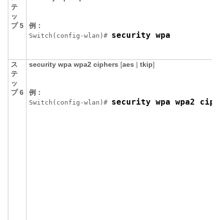
テ
ッ
プ 5
例：
security wpa
Switch
(config-wlan)# 
ス
security
wpa
wpa2
ciphers
[
aes
|
tkip
]
テ
ッ
プ 6
例：
security wpa wpa2 ciph
Switch
(config-wlan)# 