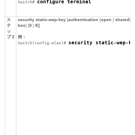
configure terminal
Switch
# 
ス
security
static-wep-key
[
authentication
{
open
|
shared
} |
テ
hex
}
[
0
|
8
]
]
ッ
プ 2
例：
security static-wep-ke
Switch
(config-wlan)# 