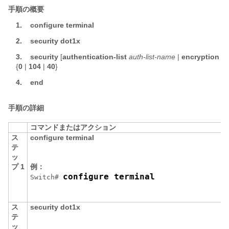
手順の概要
1.
configure
terminal
2.
security
dot1x
3.
security
[
authentication-list
auth-list-name
|
encryption
{
0
|
104
|
40
}
4.
end
手順の詳細
コマンドまたはアクション
ス
configure
terminal
テ
ッ
プ 1
例：
configure terminal
Switch
# 
ス
security
dot1x
テ
ッ