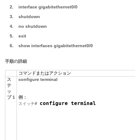
2.
interface gigabitethernet0/0
3.
shutdown
4.
no shutdown
5.
exit
6.
show interfaces gigabitethernet0/0
手順の詳細
コマンドまたはアクション
ス
configure terminal
テ
ッ
プ 1
例：
configure terminal
スイッチ
# 