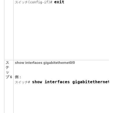
exit
スイッチ
(config-if)# 
ス
show interfaces gigabitethernet0/0
テ
ッ
プ 6
例：
show interfaces gigabitethernet0
スイッチ
# 