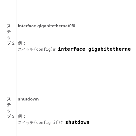
ス
interface gigabitethernet0/0
テ
ッ
プ 2
例：
interface gigabitethernet
スイッチ
(config)# 
ス
shutdown
テ
ッ
プ 3
例：
shutdown
スイッチ
(config-if)# 