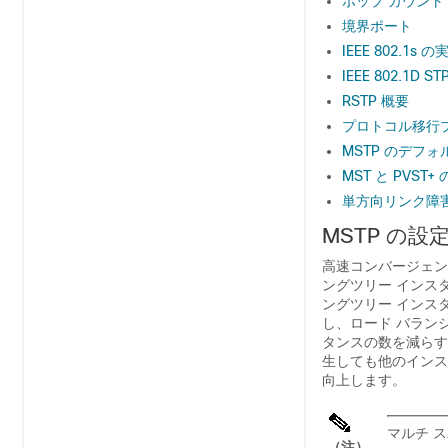
ホップ カウント
境界ポート
IEEE 802.1s の
IEEE 802.1D
RSTP 概要
プロトコル移行
MSTP のデフ
MST と PVS
単方向リンク障
MSTP の設
高速コンバージェンス
ングツリー インス
ングツリー インス
し、ロード バラン
タンスの数を減らす
生しても他のインス
向上します。
マルチ ス
（注）