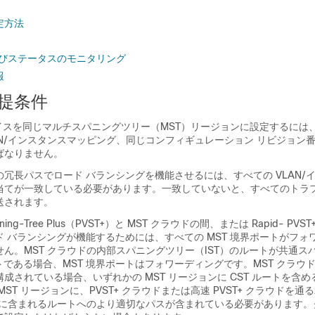
定方法
よびステータスのモニタリング
報
前提条件
バイスを同じマルチスパニングツリー（MST）リージョンに設定するには
AN/インスタンスマッピング、同じコンフィギュレーション リビジョン
ばなりません。
冗長パスでロード バランシングを機能させるには、すべての VLAN/イ
当てが一致している必要があります。一致していないと、すべてのトラフィ
送されます。
anning-Tree Plus（PVST+）と MST クラウドの間、または Rapid- PVST
 バランシングが機能するためには、すべての MST 境界ポートがフォ
ん。MST クラウドの内部スパニングツリー（IST）のルートが共通ス
トである場合、MST 境界ポートはフォワーディングです。MST クラウド
成されている場合、いずれかの MST リージョンに CST ルートを含
MST リージョンに、PVST+ クラウドまたは高速 PVST+ クラウドを
ド内に含まれるルートへのより適切なパスが含まれている必要があります。