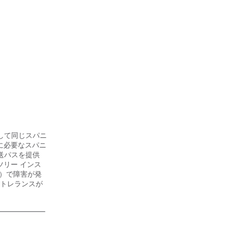
化して同じスパニ
に必要なスパニ
送パスを提供
ツリー インス
ス）で障害が発
トレランスが