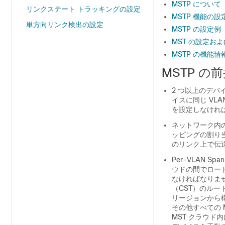
MSTP について
リンクステート トラッキングの設定
MSTP 機能の設
単方向リンク検出の設定
MSTP の設定例
MST の設定お
MSTP の機能情
MSTP の
2 つ以上のデ
イスに同じ VL
を設定しなけれ
ネットワーク内の
ッピングの割り
のリンク上で伝
Per-VLAN Sp
ウドの間でロード
なければなりませ
（CST）のルー
リージョンから構
その他すべての 
MST クラウ