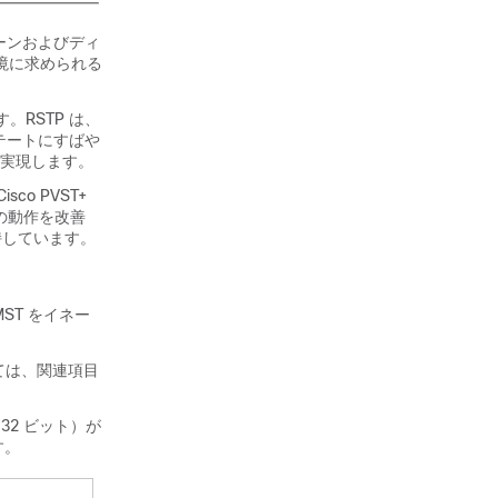
ボーンおよびディ
環境に求められる
す。RSTP は、
ステートにすばや
実現します。
sco PVST+
ツリーの動作を改善
保持しています。
ST をイネー
ついては、関連項目
32 ビット）が
す。