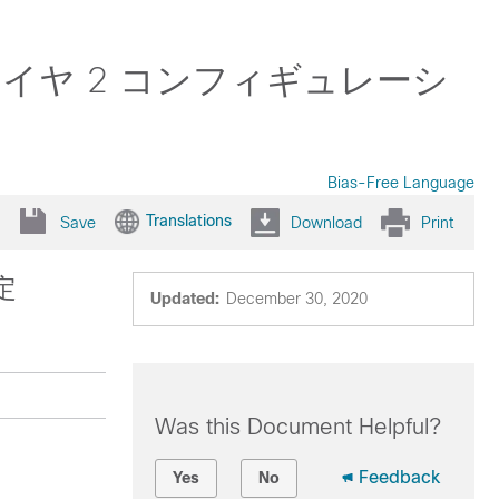
イッチ）レイヤ 2 コンフィギュレーシ
Bias-Free Language
Translations
Save
Download
Print
定
Updated:
December 30, 2020
Was this Document Helpful?
Feedback
Yes
No