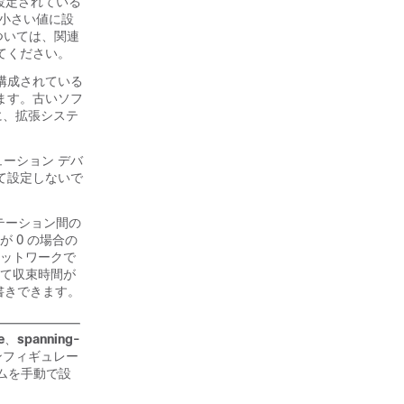
設定されている
け小さい値に設
については、関連
てください。
構成されている
ます。古いソフ
に、拡張システ
ーション デバ
て設定しないで
ステーション間の
が 0 の場合の
ットワークで
って収束時間が
上書きできます。
e
、
spanning-
ンフィギュレー
イムを手動で設