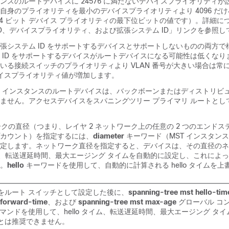
ンスのルートデバイスに 24576 に満たないデバイスプライオリティが
自身のプライオリティを最小のデバイスプライオリティより 4096 だ
は 4 ビット デバイス プライオリティの最下位ビットの値です）。詳細
ID、デバイスプライオリティ、および拡張システム ID」リンクを参照し
張システム ID をサポートするデバイスとサポートしないものの両方で
 ID をサポートするデバイスがルートデバイスになる可能性は低くなり
いる接続スイッチのプライオリティより VLAN 番号が大きい場合は常
デバイスプライオリティ値が増加します。
 インスタンスのルートデバイスは、バックボーンまたはディストリビュ
ません。アクセスデバイスをスパニングツリー プライマリ ルートとし
ークの直径（つまり、レイヤ 2 ネットワーク上の任意の 2 つのエンド
カウント）を指定するには、
diameter
キーワード（MST インスタンス
定します。ネットワーク直径を指定すると、デバイスは、その直径のネ
 タイム、転送遅延時間、最大エージング タイムを自動的に設定し、これによ
。
hello
キーワードを使用して、自動的に計算される hello タイムを
をルート スイッチとして設定した後に、
spanning-tree mst hello-tim
 forward-time
、および
spanning-tree mst max-age
グローバル コ
コマンドを使用して、hello タイム、転送遅延時間、最大エージング タ
とは推奨できません。