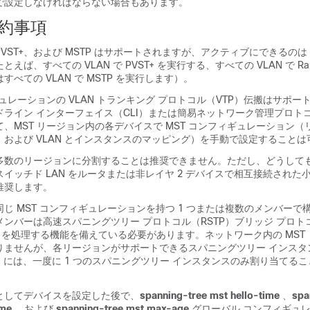
で設定しなければならない場合もあります。
制約事項
id PVST+、および MSTP はサポートされますが、アクティブにできるのは
ば、すべての VLAN で PVST+ を実行する、すべての VLAN で Rapi
べての VLAN で MSTP を実行します）。
ギュレーションの VLAN トランキング プロトコル（VTP）伝搬はサポー
ライン インターフェイス（CLI）または簡易ネットワーク管理プロトコ
、MST リージョン内の各デバイスで MST コンフィギュレーション（
および VLAN とインスタンスのマッピング）を手動で設定することは
多数のリージョンに分割することは推奨できません。ただし、どうして
イッチド LAN をルータまたは非レイヤ 2 デバイスで相互接続された小規
推奨します。
じ MST コンフィギュレーションを持つ 1 つまたは複数のメンバーで
ンバーは高速スパニングツリー プロトコル（RSTP）ブリッジ プロトコ
）を処理する機能を備えている必要があります。ネットワーク内の MST
りませんが、各リージョンがサポートできるスパニングツリー インスタン
N には、一度に 1 つのスパニングツリー インスタンスのみ割り当てる
としてデバイスを設定した後で、
spanning-tree mst hello-time
、
spa
ime
、および
spanning-tree mst max-age
グローバル コンフィギュレ