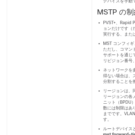
デバイスを手動
MSTP の
PVST+、Rap
ョンだけです（たとえ
実行する、またはす
MST コンフィ
ただし、コマンド
サポートを通じて
リビジョン番号、
ネットワークを
得ない場合は、ス
分割することを
リージョンは、同
リージョンの各メ
ニット（BPDU
数には制限はあ
までです。VLA
す。
ルートデバイス
mst forward-t