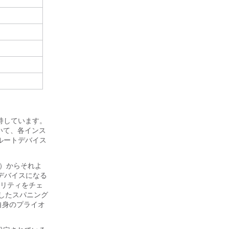
持しています。
ていて、各インス
がルートデバイス
8）からそれよ
デバイスになる
リティをチェ
定したスパニング
自身のプライオ