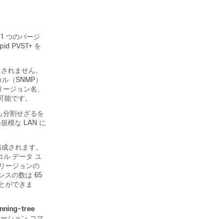
 1 つのバージ
d PVST+ を
トされません。
ル（SNMP）
リージョン名、
可能です。
も分割せざるを
模な LAN に
構成されます。
ル データ ユ
 リージョンの
スの数は 65
ことができま
nning-tree
ーション コマ