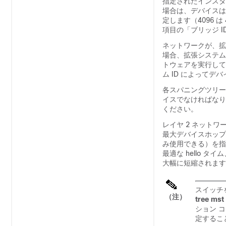
指定されたインスタ
場合は、デバイスは
定します（4096 
項目の「ブリッジ 
ネットワークが、拡
場合、拡張システム
トウェアを実行して
ム ID によって
各スパニングツリー
イスでなければなり
ください。
レイヤ 2 ネットワ
最大デバイスホップ
み使用できる）を指
最適な hello
大幅に短縮されます
スイッチ
（注）
tree mst
ション 
定するこ