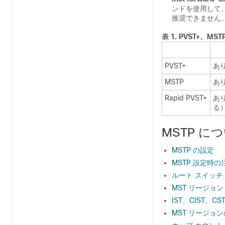
ンドを使用して、
推奨できません
表 1.
PVST+、MS
PVST+
あ
MSTP
あ
Rapid PVST+
あり
る
MSTP に
MSTP の設定
MSTP 設定時
ルート スイッチ
MST リージョン
IST、CIST、CS
MST リージョ