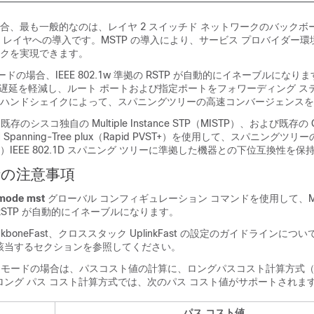
る場合、最も一般的なのは、レイヤ 2 スイッチド ネットワークのバック
 レイヤへの導入です。MSTP の導入により、サービス プロバイダー
クを実現できます。
ードの場合、IEEE 802.1w 準拠の RSTP が自動的にイネーブルになりま
D の転送遅延を軽減し、ルート ポートおよび指定ポートをフォワーディング 
ハンドシェイクによって、スパニングツリーの高速コンバージェンスを
、既存のシスコ独自の Multiple Instance STP（MISTP）、および既存の Ci
LAN Spanning-Tree plux（Rapid PVST+）を使用して、スパニング
IEEE 802.1D スパニング ツリーに準拠した機器との下位互換性を
時の注意事項
 mode mst
グローバル コンフィギュレーション コマンドを使用して、M
STP が自動的にイネーブルになります。
、BackboneFast、クロススタック UplinkFast の設定のガイドラインに
該当するセクションを参照してください。
T モードの場合は、パスコスト値の計算に、ロングパスコスト計算方式（
ロング パス コスト計算方式では、次のパス コスト値がサポートされま
パス コスト値