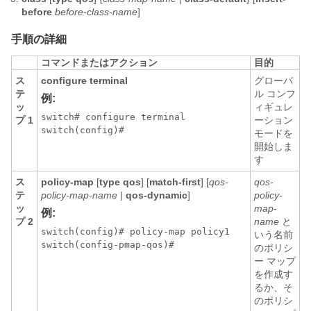
before
before-class-name
]
手順の詳細
コマンドまたはアクション
目的
ス
configure terminal
グローバ
テ
ル コンフ
例:
ッ
ィギュレ
switch# configure terminal

プ 1
ーション
switch(config)#
モードを
開始しま
す
ス
policy-map
[
type qos
] [
match-first
] [
qos-
qos-
テ
policy-map-name
|
qos-dynamic
]
policy-
ッ
map-
例:
プ 2
name
と
switch(config)# policy-map policy1

いう名前
switch(config-pmap-qos)#
のポリシ
ー マップ
を作成す
るか、そ
のポリシ