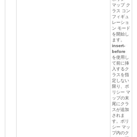
マップ ク
ラス コン
フィギュ
レーショ
ン モード
を開始し
ます。
insert-
before
を使用し
て前に挿
入するク
ラスを指
定しない
限り、ポ
リシー マ
ップの末
尾にクラ
スが追加
されま
す。ポリ
シー マッ
プ内のク