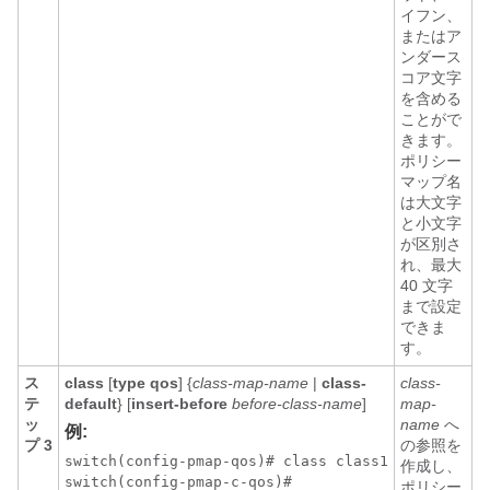
イフン、
またはア
ンダース
コア文字
を含める
ことがで
きます。
ポリシー
マップ名
は大文字
と小文字
が区別さ
れ、最大
40 文字
まで設定
できま
す。
ス
class
[
type qos
] {
class-map-name
|
class-
class-
テ
default
} [
insert-before
before-class-name
]
map-
ッ
name
へ
例:
プ 3
の参照を
switch(config-pmap-qos)# class class1

作成し、
switch(config-pmap-c-qos)#
ポリシー