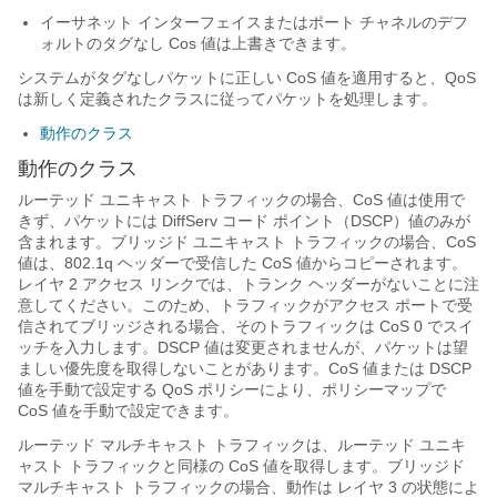
イーサネット インターフェイスまたはポート チャネルのデフ
ォルトのタグなし Cos 値は上書きできます。
システムがタグなしパケットに正しい CoS 値を適用すると、QoS
は新しく定義されたクラスに従ってパケットを処理します。
動作のクラス
動作のクラス
ルーテッド ユニキャスト トラフィックの場合、CoS 値は使用で
きず、パケットには DiffServ コード ポイント（DSCP）値のみが
含まれます。ブリッジド ユニキャスト トラフィックの場合、CoS
値は、802.1q ヘッダーで受信した CoS 値からコピーされます。
レイヤ 2 アクセス リンクでは、トランク ヘッダーがないことに注
意してください。このため、トラフィックがアクセス ポートで受
信されてブリッジされる場合、そのトラフィックは CoS 0 でスイ
ッチを入力します。DSCP 値は変更されませんが、パケットは望
ましい優先度を取得しないことがあります。CoS 値または DSCP
値を手動で設定する QoS ポリシーにより、ポリシーマップで
CoS 値を手動で設定できます。
ルーテッド マルチキャスト トラフィックは、ルーテッド ユニキ
ャスト トラフィックと同様の CoS 値を取得します。ブリッジド
マルチキャスト トラフィックの場合、動作は レイヤ 3 の状態によ