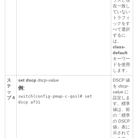
ラスと現
在一致し
ていない
トラフィ
ックをす
べて選択
するに
は、
class-
default
キーワー
ドを使用
します。
ス
set dscp
dscp-value
DSCP 値
テ
を
dscp-
例:
ッ
value
に
switch(config-pmap-c-qos)# set

プ 4
設定しま
dscp af31
す。標準
値は、前
の「標準
の DSCP
値」表に
示されて