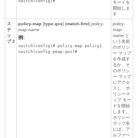
switch(config)#
モードを
開始しま
す
ス
policy-map
[
type qos
] [
match-first
]
policy-
policy-
テ
map-name
map-
ッ
name
と
例:
プ 2
いう名前
switch(config)# policy-map policy1

のポリシ
switch(config-pmap-qos)#
ー マップ
を作成す
るか、そ
のポリシ
ー マップ
にアクセ
スし、ポ
リシーマ
ップ モー
ドを開始
します。
ポリシー
マップ名
には、ア
ルファベ