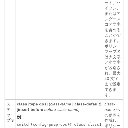
ット、ハ
イフン、
またはア
ンダース
コア文字
を含める
ことがで
きます。
ポリシー
マップ名
は大文字
と小文字
が区別さ
れ、最大
40 文字
まで設定
できま
す。
ス
class
[
type qos
] {
class-name
|
class-default
}
class-
テ
[
insert-before
before-class-name
]
name
へ
ッ
の参照を
例:
プ 3
作成し、
switch(config-pmap-qos)# class class1

ポリシー