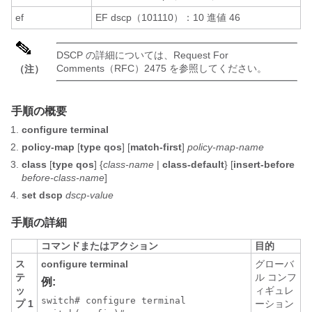
ef
EF dscp（101110）：10 進値 46
DSCP の詳細については、Request For
Comments（RFC）2475 を参照してください。
（注）
手順の概要
configure terminal
policy-map
[
type qos
] [
match-first
]
policy-map-name
class
[
type qos
] {
class-name
|
class-default
} [
insert-before
before-class-name
]
set dscp
dscp-value
手順の詳細
コマンドまたはアクション
目的
ス
configure terminal
グローバ
テ
ル コンフ
例:
ッ
ィギュレ
switch# configure terminal

プ 1
ーション