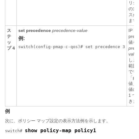
リシ
の末
スが
ます
ス
set precedence
precedence-value
IP
テ
prec
例:
ッ
値を
switch(config-pmap-c-qos)# set precedence 3
プ 4
prec
value
しま
範囲は
です
「pre
値」
値の
1 
きま
例
次に、ポリシー マップ設定の表示方法例を示します。
show policy-map policy1
switch# 