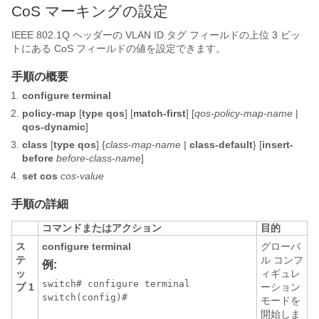
CoS マーキングの設定
IEEE 802.1Q ヘッダーの VLAN ID タグ フィールドの上位 3 ビッ
トにある CoS フィールドの値を設定できます。
手順の概要
configure terminal
policy-map
[
type qos
] [
match-first
] [
qos-policy-map-name
|
qos-dynamic
]
class
[
type qos
] {
class-map-name
|
class-default
} [
insert-
before
before-class-name
]
set cos
cos-value
手順の詳細
コマンドまたはアクション
目的
ス
configure terminal
グローバ
テ
ル コンフ
例:
ッ
ィギュレ
switch# configure terminal

プ 1
ーション
switch(config)#
モードを
開始しま