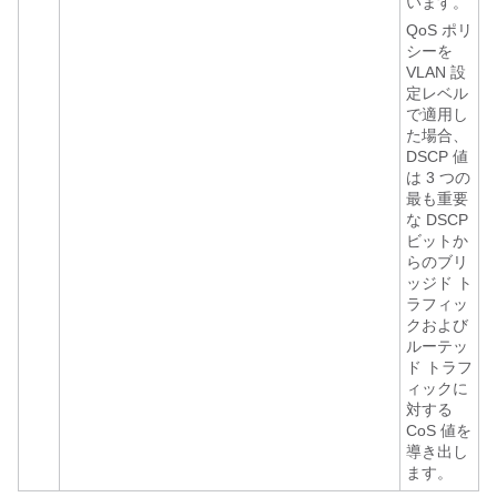
います。
QoS ポリ
シーを
VLAN 設
定レベル
で適用し
た場合、
DSCP 値
は 3 つの
最も重要
な DSCP
ビットか
らのブリ
ッジド ト
ラフィッ
クおよび
ルーテッ
ド トラフ
ィックに
対する
CoS 値を
導き出し
ます。