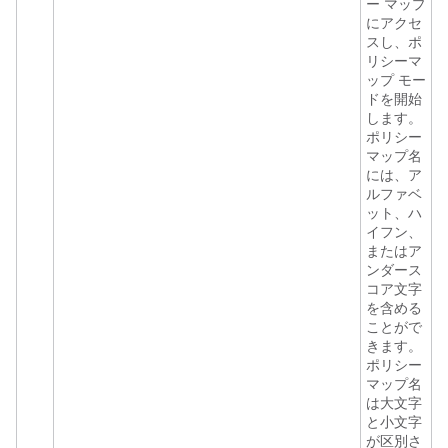
ー マップ
にアクセ
スし、ポ
リシーマ
ップ モー
ドを開始
します。
ポリシー
マップ名
には、ア
ルファベ
ット、ハ
イフン、
またはア
ンダース
コア文字
を含める
ことがで
きます。
ポリシー
マップ名
は大文字
と小文字
が区別さ