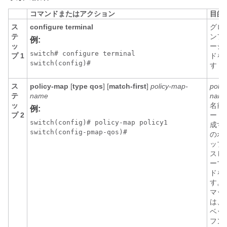
コマンドまたはアクション
目的
ス
configure terminal
グロ
テ
ンフ
例:
ッ
ーシ
switch# configure terminal

プ 1
ドを
switch(config)#
す
ス
policy-map
[
type qos
] [
match-first
]
policy-map-
polic
テ
name
nam
ッ
名前
例:
プ 2
ー 
switch(config)# policy-map policy1

成す
switch(config-pmap-qos)#
のポ
ップ
スし
ーマ
ドを
す。
マッ
は、
ベッ
フン