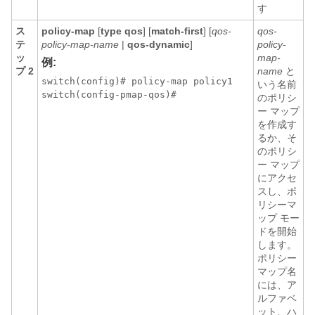
す
ス
policy-map
[
type qos
] [
match-first
] [
qos-
qos-
テ
policy-map-name
|
qos-dynamic
]
policy-
ッ
map-
例:
プ 2
name
と
switch(config)# policy-map policy1

いう名前
switch(config-pmap-qos)#
のポリシ
ー マップ
を作成す
るか、そ
のポリシ
ー マップ
にアクセ
スし、ポ
リシーマ
ップ モー
ドを開始
します。
ポリシー
マップ名
には、ア
ルファベ
ット、ハ