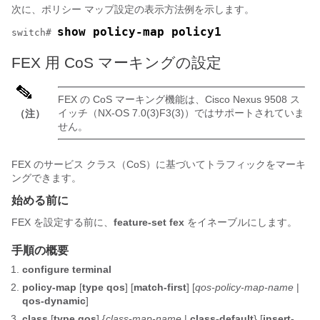
次に、ポリシー マップ設定の表示方法例を示します。
show policy-map policy1
switch# 
FEX 用 CoS マーキングの設定
FEX の CoS マーキング機能は、Cisco Nexus 9508 ス
イッチ（NX-OS 7.0(3)F3(3)）ではサポートされていま
（注）
せん。
FEX のサービス クラス（CoS）に基づいてトラフィックをマーキ
ングできます。
始める前に
FEX を設定する前に、
feature-set fex
をイネーブルにします。
手順の概要
configure terminal
policy-map
[
type qos
] [
match-first
] [
qos-policy-map-name
|
qos-dynamic
]
class
[
type qos
] {
class-map-name
|
class-default
} [
insert-