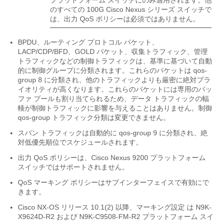
プラットフォーム スイッチにのみ適用されます。他
のすべての 100G Cisco Nexus シリーズ スイッチで
は、出力 QoS ポリシーは必須ではありません。
BPDU、ルーティング プロトコル パケット、
LACP/CDP/BFD、GOLD パケット、収集トラフィック、管理
トラフィックなどの制御トラフィックは、基準に基づいて自動
的に制御グループに分類されます。これらのパケットは qos-
group 8 に分類され、他のトラフィックよりも厳密に絶対プラ
イオリティが高くなります。これらのパケットには専用のバッ
ファ プールも割り当てられるため、データ トラフィックの輻
輳が制御トラフィックに影響を与えることはありません。制御
qos-group トラフィック分類は変更できません。
スパン トラフィックは自動的に qos-group 9 に分類され、絶
対低優先順位でスケジュールされます。
出力 QoS ポリシーは、Cisco Nexus 9200 プラットフォーム
スイッチではサポートされません。
QoS マーキング ポリシーはサブインターフェイスで有効にで
きます。
Cisco NX-OS リリース 10.1(2) 以降、マーキング設定 は N9K-
X9624D-R2 および N9K-C9508-FM-R2 プラットフォーム スイ