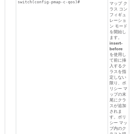
switch(config-pmap-c-qos)#
マップ ク
ラス コン
フィギュ
レーショ
ン モード
を開始し
ます。
insert-
before
を使用し
て前に挿
入するク
ラスを指
定しない
限り、ポ
リシー マ
ップの末
尾にクラ
スが追加
されま
す。ポリ
シー マッ
プ内のク