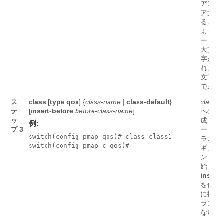
アン
ア文
るこ
ます
ー 
大文
字が
れ、最
文字
でき
ス
class
[
type qos
] {
class-name
|
class-default
}
clas
テ
[
insert-before
before-class-name
]
への
ッ
成し
例:
プ 3
ー マ
switch(config-pmap-qos)# class class1

ラス
switch(config-pmap-c-qos)#
ギュ
ン 
始し
inser
を使
に挿
ラス
ない