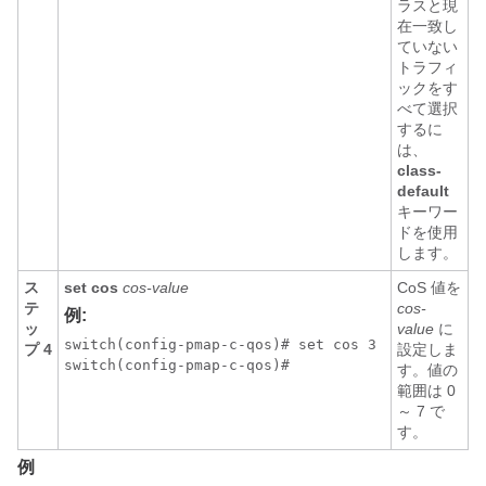
ラスと現
在一致し
ていない
トラフィ
ックをす
べて選択
するに
は、
class-
default
キーワー
ドを使用
します。
ス
set cos
cos-value
CoS 値を
テ
cos-
例:
ッ
value
に
switch(config-pmap-c-qos)# set cos 3

プ 4
設定しま
switch(config-pmap-c-qos)#
す。値の
範囲は 0
～ 7 で
す。
例