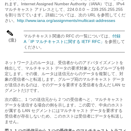
れます。Internet Assigned Number Authority（IANA）では、IPv4
マルチキャスト アドレスとして、224.0.0.0 ～ 239.255.255.255
を割り当てています。詳細については、次の URL を参照してくだ
さい。
http:/​/​www.iana.org/​assignments/​multicast-addresses
マルチキャスト関連の RFC の一覧については、
付録
（注）
A「IP マルチキャストに関する IETF RFC」
を参照して
ください。
ネットワーク上のルータは、受信者からのアドバタイズメントを
検出して、マルチキャスト データの要求対象となるグループを特
定します。その後、ルータは送信元からのデータを複製して、対
象の受信者へと転送します。グループ宛のマルチキャスト データ
が送信されるのは、そのデータを要求する受信者を含んだ LAN セ
グメントだけです。
次の図に、1 つの送信元から 2 つの受信者へと、マルチキャスト
データを送信する場合の例を示します。この図で、中央のホスト
が属する LAN セグメントにはマルチキャスト データを要求する
受信者が存在しないため、このホストは受信者にデータを転送し
ません。
図 1. 1 つの送信元から 2 つの受信者へのマルチキャスト トラフィ