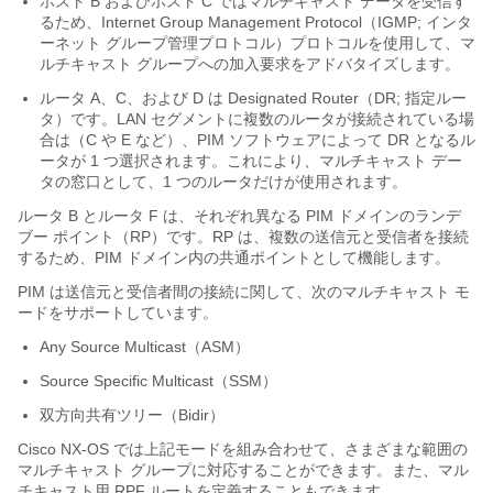
ホスト B およびホスト C ではマルチキャスト データを受信す
るため、Internet Group Management Protocol（IGMP; インタ
ーネット グループ管理プロトコル）プロトコルを使用して、マ
ルチキャスト グループへの加入要求をアドバタイズします。
ルータ A、C、および D は Designated Router（DR; 指定ルー
タ）です。LAN セグメントに複数のルータが接続されている場
合は（C や E など）、PIM ソフトウェアによって DR となるル
ータが 1 つ選択されます。これにより、マルチキャスト デー
タの窓口として、1 つのルータだけが使用されます。
ルータ B とルータ F は、それぞれ異なる PIM ドメインのランデ
ブー ポイント（RP）です。RP は、複数の送信元と受信者を接続
するため、PIM ドメイン内の共通ポイントとして機能します。
PIM は送信元と受信者間の接続に関して、次のマルチキャスト モ
ードをサポートしています。
Any Source Multicast（ASM）
Source Specific Multicast（SSM）
双方向共有ツリー（Bidir）
Cisco NX-OS では上記モードを組み合わせて、さまざまな範囲の
マルチキャスト グループに対応することができます。
また、マル
チキャスト用 RPF ルートを定義することもできます。