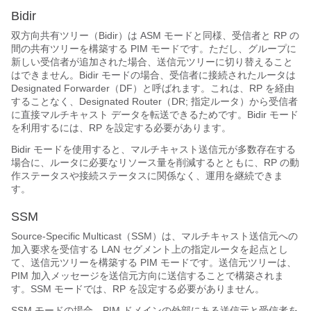
Bidir
双方向共有ツリー（Bidir）は ASM モードと同様、受信者と RP の
間の共有ツリーを構築する PIM モードです。ただし、グループに
新しい受信者が追加された場合、送信元ツリーに切り替えること
はできません。Bidir モードの場合、受信者に接続されたルータは
Designated Forwarder（DF）と呼ばれます。これは、RP を経由
することなく、Designated Router（DR; 指定ルータ）から受信者
に直接マルチキャスト データを転送できるためです。Bidir モード
を利用するには、RP を設定する必要があります。
Bidir モードを使用すると、マルチキャスト送信元が多数存在する
場合に、ルータに必要なリソース量を削減するとともに、RP の動
作ステータスや接続ステータスに関係なく、運用を継続できま
す。
SSM
Source-Specific Multicast（SSM）は、マルチキャスト送信元への
加入要求を受信する LAN セグメント上の指定ルータを起点とし
て、送信元ツリーを構築する PIM モードです。送信元ツリーは、
PIM 加入メッセージを送信元方向に送信することで構築されま
す。SSM モードでは、RP を設定する必要がありません。
SSM モードの場合、PIM ドメインの外部にある送信元と受信者を