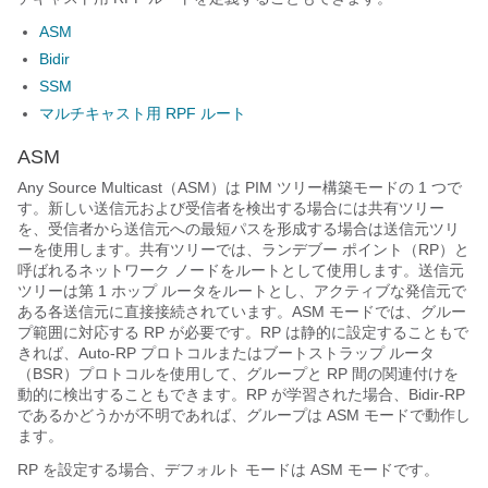
ASM
Bidir
SSM
マルチキャスト用 RPF ルート
ASM
Any Source Multicast（ASM）は PIM ツリー構築モードの 1 つで
す。新しい送信元および受信者を検出する場合には共有ツリー
を、受信者から送信元への最短パスを形成する場合は送信元ツリ
ーを使用します。共有ツリーでは、ランデブー ポイント（RP）と
呼ばれるネットワーク ノードをルートとして使用します。送信元
ツリーは第 1 ホップ ルータをルートとし、アクティブな発信元で
ある各送信元に直接接続されています。ASM モードでは、グルー
プ範囲に対応する RP が必要です。RP は静的に設定することもで
きれば、Auto-RP プロトコルまたはブートストラップ ルータ
（BSR）プロトコルを使用して、グループと RP 間の関連付けを
動的に検出することもできます。RP が学習された場合、
Bidir-RP
であるかどうかが不明であれば、
グループは ASM モードで動作し
ます。
RP を設定する場合、デフォルト モードは ASM モードです。