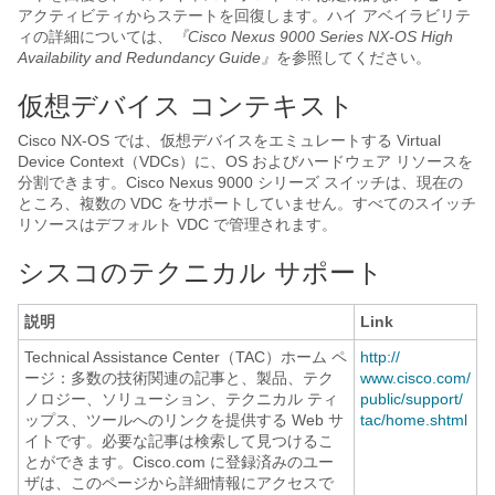
アクティビティからステートを回復します。ハイ アベイラビリテ
ィの詳細については、
『Cisco Nexus 9000 Series NX-OS High
Availability and Redundancy Guide』
を参照してください。
仮想デバイス コンテキスト
Cisco NX-OS では、仮想デバイスをエミュレートする Virtual
Device Context（VDCs）に、OS およびハードウェア リソースを
分割できます。Cisco Nexus 9000 シリーズ スイッチは、現在の
ところ、複数の VDC をサポートしていません。すべてのスイッチ
リソースはデフォルト VDC で管理されます。
シスコのテクニカル サポート
説明
Link
Technical Assistance Center（TAC）ホーム ペ
http:/​/​
ージ：多数の技術関連の記事と、製品、テク
www.cisco.com/​
ノロジー、ソリューション、テクニカル ティ
public/​support/​
ップス、ツールへのリンクを提供する Web サ
tac/​home.shtml
イトです。必要な記事は検索して見つけるこ
とができます。Cisco.com に登録済みのユー
ザは、このページから詳細情報にアクセスで