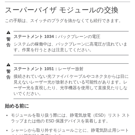
スーパーバイザ モジュールの交換
この手順は、スイッチのプラグを抜かなくても続行できます。
ステートメント 1034：
バックプレーンの電圧
警
システムの稼働中は、バックプレーンに高電圧が流れていま
告
す。作業を行うときは注意してください。
ステートメント 1051：
レーザー放射
警
接続されていない光ファイバ ケーブルやコネクタからは目に
告
見えないレーザー光が放射されている可能性があります。レ
ーザー光を直視したり、光学機器を使用して直接見たりしな
いでください。
始める前に
モジュールを取り扱う際には、静電気放電（ESD）リスト スト
ラップまたは他の ESD 保護デバイスを装着します。
シャーシから取り外すモジュールごとに、静電気防止用シート