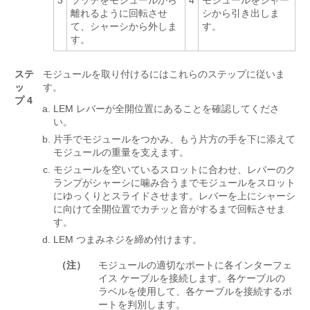
3
ラッチをモジュールから
4
モジュールをシャー
離れるように回転させ
シから引き出しま
て、シャーシから外しま
す。
す。
ステ
モジュールを取り付けるにはこれらのステップに従いま
ッ
す。
プ 4
LEM レバーが全開位置にあることを確認してくださ
い。
片手でモジュールをつかみ、もう片方の手を下に添えて
モジュールの重量を支えます。
モジュールを空いているスロットに合わせ、レバーのク
ランプがシャーシに噛み合うまでモジュールをスロット
にゆっくりとスライドさせます。レバーを上にシャーシ
に向けて全開位置でカチッと音がするまで回転させま
す。
LEM つまみネジを締め付けます。
（注）
モジュールの適切なポートに各インターフェ
イス ケーブルを接続します。各ケーブルの
ラベルを使用して、各ケーブルを接続するポ
ートを判別します。