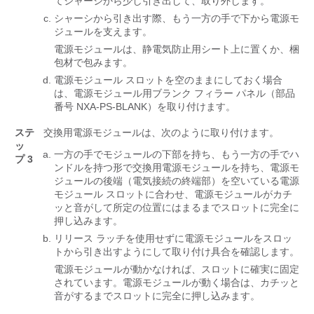
てシャーシから少し引き出して、取り外します。
シャーシから引き出す際、もう一方の手で下から電源モ
ジュールを支えます。
電源モジュールは、静電気防止用シート上に置くか、梱
包材で包みます。
電源モジュール スロットを空のままにしておく場合
は、電源モジュール用ブランク フィラー パネル（部品
番号 NXA-PS-BLANK）を取り付けます。
ステ
交換用電源モジュールは、次のように取り付けます。
ッ
一方の手でモジュールの下部を持ち、もう一方の手でハ
プ 3
ンドルを持つ形で交換用電源モジュールを持ち、電源モ
ジュールの後端（電気接続の終端部）を空いている電源
モジュール スロットに合わせ、電源モジュールがカチ
ッと音がして所定の位置にはまるまでスロットに完全に
押し込みます。
リリース ラッチを使用せずに電源モジュールをスロッ
トから引き出すようにして取り付け具合を確認します。
電源モジュールが動かなければ、スロットに確実に固定
されています。電源モジュールが動く場合は、カチッと
音がするまでスロットに完全に押し込みます。