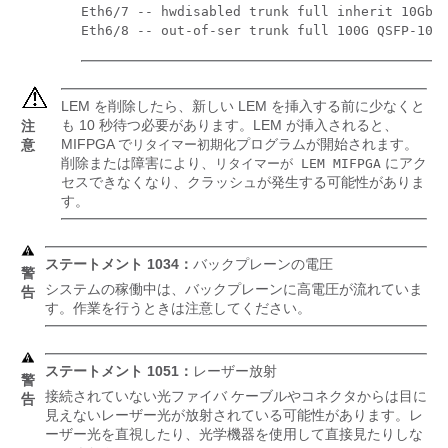
Eth6/7 -- hwdisabled trunk full inherit 10Gbas
Eth6/8 -- out-of-ser trunk full 100G QSFP-100
LEM を削除したら、新しい LEM を挿入する前に少なくと
も 10 秒待つ必要があります。LEM が挿入されると、
注
MIFPGA で
プログラムが開始されます。
意
リタイマー初期化
削除または障害により、
にアク
リタイマーが LEM MIFPGA
セスできなくなり、クラッシュが発生する可能性がありま
す。
ステートメント 1034：
バックプレーンの電圧
警
システムの稼働中は、バックプレーンに高電圧が流れていま
告
す。作業を行うときは注意してください。
ステートメント 1051：
レーザー放射
警
接続されていない光ファイバ ケーブルやコネクタからは目に
告
見えないレーザー光が放射されている可能性があります。レ
ーザー光を直視したり、光学機器を使用して直接見たりしな