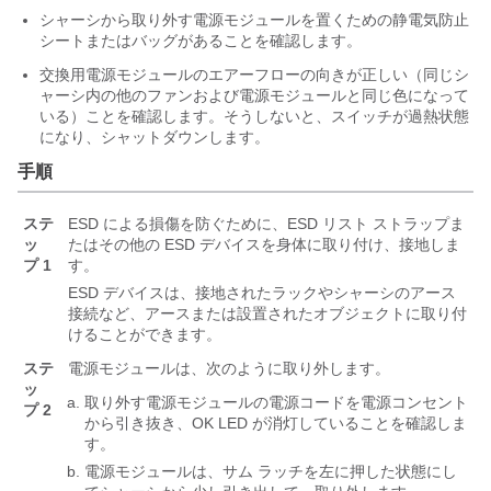
シャーシから取り外す電源モジュールを置くための静電気防止
シートまたはバッグがあることを確認します。
交換用電源モジュールのエアーフローの向きが正しい（同じシ
ャーシ内の他のファンおよび電源モジュールと同じ色になって
いる）ことを確認します。そうしないと、スイッチが過熱状態
になり、シャットダウンします。
手順
ステ
ESD による損傷を防ぐために、ESD リスト ストラップま
ッ
たはその他の ESD デバイスを身体に取り付け、接地しま
プ 1
す。
ESD デバイスは、接地されたラックやシャーシのアース
接続など、アースまたは設置されたオブジェクトに取り付
けることができます。
ステ
電源モジュールは、次のように取り外します。
ッ
取り外す電源モジュールの電源コードを電源コンセント
プ 2
から引き抜き、OK LED が消灯していることを確認しま
す。
電源モジュールは、サム ラッチを左に押した状態にし