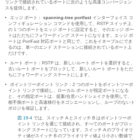
リンクで接続されているポートに次のような高速コンバージェン
スを提供します。
•
エッジ ポート
：
spanning-tree portfast
インターフェイス コ
ンフィギュレーション コマンドを使用して、RSTP スイッチ上
の 1 つのポートをエッジ ポートに設定すると、そのエッジ ポー
トはただちにフォワーディング ステートになります。エッジ ポ
ートは PortFast 対応ポートと同じで、これをイネーブルにでき
るのは、単一のエンド ステーションに接続されているポート上
だけです。
•
ルート ポート
：RSTP は、新しいルート ポートを選択すると、
古いルート ポートをブロックして、新しいルート ポートをただ
ちにフォワーディング ステートにします。
•
ポイントツーポイント リンク
：2 つのポートをポイントツーポ
イント リンクで接続し、ローカル ポートが指定ポートになる
と、その指定ポートは、提案/合意ハンドシェイク
を使用して、
相手側ポートと高速移行をネゴシエーションし、ループのないト
ポロジを保証します。
図 19-4
では、スイッチ A とスイッチ B はポイントツーポ
イント リンクを通じて接続され、すべてのポートがブロッ
キング ステートになっています。スイッチ A のプライオリ
ティ値がスイッチ B のプライオリティ値より小さい数値で