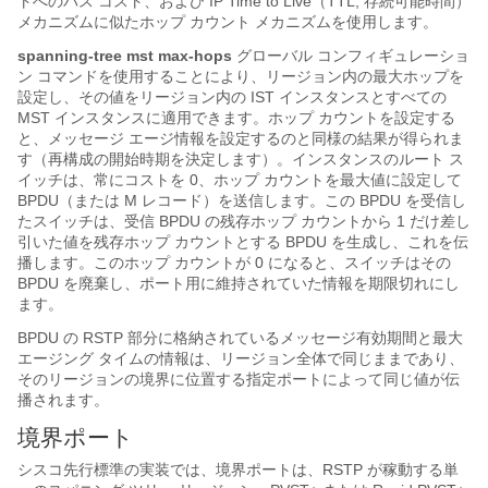
トへのパス コスト、および IP Time to Live（TTL; 存続可能時間）
メカニズムに似たホップ カウント メカニズムを使用します。
spanning-tree mst max-hops
グローバル コンフィギュレーショ
ン コマンドを使用することにより、リージョン内の最大ホップを
設定し、その値をリージョン内の IST インスタンスとすべての
MST インスタンスに適用できます。ホップ カウントを設定する
と、メッセージ エージ情報を設定するのと同様の結果が得られま
す（再構成の開始時期を決定します）。インスタンスのルート ス
イッチは、常にコストを 0、ホップ カウントを最大値に設定して
BPDU（または M レコード）を送信します。この BPDU を受信し
たスイッチは、受信 BPDU の残存ホップ カウントから 1 だけ差し
引いた値を残存ホップ カウントとする BPDU を生成し、これを伝
播します。このホップ カウントが 0 になると、スイッチはその
BPDU を廃棄し、ポート用に維持されていた情報を期限切れにし
ます。
BPDU の RSTP 部分に格納されているメッセージ有効期間と最大
エージング タイムの情報は、リージョン全体で同じままであり、
そのリージョンの境界に位置する指定ポートによって同じ値が伝
播されます。
境界ポート
シスコ先行標準の実装では、境界ポートは、RSTP が稼動する単