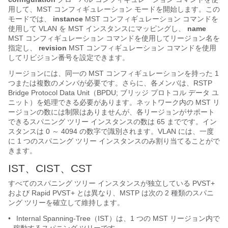
用して、MST コンフィギュレーション モードを開始します。この
モードでは、
instance
MST コンフィギュレーション コマンドを
使用して VLAN を MST インスタンスにマッピングし、
name
MST コンフィギュレーション コマンドを使用してリージョン名を
指定し、
revision
MST コンフィギュレーション コマンドを使用
してリビジョン番号を設定できます。
リージョンには、同一の MST コンフィギュレーションを持った 1
つまたは複数のメンバが必要です。さらに、各メンバは、RSTP
Bridge Protocol Data Unit（BPDU; ブリッジ プロトコル データ ユ
ニット）を処理できる必要があります。ネットワーク内の MST リ
ージョンの数には制限はありませんが、各リージョンがサポート
できるスパニング ツリー インスタンスの数は 65 までです
。イン
スタンスは 0 ～ 4094 の数字で識別されます。VLAN には、一度
に 1 つのスパニング ツリー インスタンスのみ割り当てることがで
きます。
IST、CIST、CST
すべてのスパニング ツリー インスタンスが独立している PVST+
および Rapid PVST+ とは異なり、MSTP は次の 2 種類のスパニ
ング ツリーを確立して維持します。
•
Internal Spanning-Tree（IST）
は、1 つの MST リージョン
内で