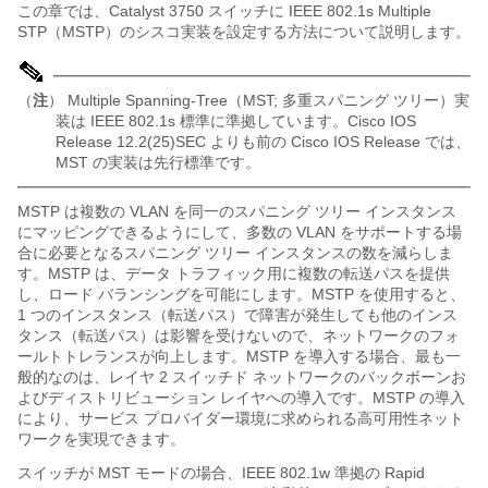
この章では、Catalyst 3750 スイッチに IEEE 802.1s
Multiple
STP（MSTP）のシスコ実装を設定する方法について説明します。
（
注
） Multiple Spanning-Tree（MST; 多重スパニング ツリー）実
装は IEEE 802.1s 標準に準拠しています。Cisco IOS
Release 12.2(25)SEC よりも前の Cisco IOS Release では、
MST の実装は先行標準です。
MSTP は複数の VLAN を同一のスパニング ツリー インスタンス
にマッピングできるようにして、多数の VLAN をサポートする場
合に必要となるスパニング ツリー インスタンスの数を減らしま
す。MSTP は、データ トラフィック用に複数の転送パスを提供
し、ロード バランシングを可能にします。MSTP を使用すると、
1 つのインスタンス（転送パス）で障害が発生しても他のインス
タンス（転送パス）は影響を受けないので、ネットワークのフォ
ールトトレランスが向上します。MSTP を導入する場合、最も一
般的なのは、レイヤ 2 スイッチド ネットワークのバックボーンお
よびディストリビューション レイヤへの導入です。MSTP の導入
により、サービス プロバイダー環境
に求められる高可用性ネット
ワークを実現できます。
スイッチが MST モードの場合、IEEE 802.1w
準拠の Rapid