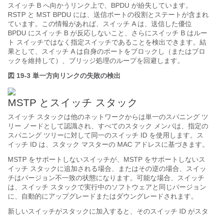
スイッチ B へ向かうリンク上で、BPDU が紛失しています。
RSTP と MST BPDU には、送信ポートの役割とステートが含まれ
ています。この情報があれば、スイッチ A は、送信した優位
BPDU にスイッチ B が反応しないこと、さらにスイッチ B はルー
ト スイッチではなく指定スイッチであることを検出できます。結
果として、スイッチ A は自身のポートをブロックし（またはブロ
ックを維持して）、ブリッジ処理のループを回避します。
図 19-3
単一方向リンクの失敗の検出
MSTP とスイッチ スタック
スイッチ スタックは他のネットワークからは単一のスパニング ツ
リー ノードとして認識され、すべてのスタック メンバは、指定の
スパニング ツリーに対して同一のスイッチ ID を使用します。ス
イッチ ID は、スタック マスターの MAC アドレスに基づきます。
MSTP をサポートしないスイッチが、MSTP をサポートしないス
イッチ スタックに追加される場合、またはその逆の場合、スイッ
チはバージョン不一致の状態になります。可能な場合、スイッチ
は、スイッチ スタックで実行中のソフトウェアと同じバージョン
に、自動的にアップグレードまたはダウングレードされます。
新しいスイッチがスタックに加入すると、そのスイッチ ID がスタ