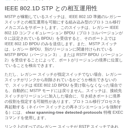
IEEE 802.1D STP との相互運用性
MSTP が稼動しているスイッチは、IEEE 802.1D 準拠のレガシー
スイッチとの相互運用を可能にする組み込み型のプロトコル移行
メカニズムをサポートします。このスイッチは、レガシー IEEE
802.1D コンフィギュレーション BPDU（プロトコルバージョンが
0 に設定されている BPDU）を受信すると、そのポート上では
IEEE 802.1D BPDU のみを送信します。また、MSTP スイッチ
は、レガシー BPDU、別のリージョンに関連付けられている
MSTP BPDU（バージョン 3）、または RSTP BPDU（バージョン
2）を受信することによって、ポートがリージョンの境界に位置し
ていることを検出できます。
ただし、レガシー スイッチが指定スイッチでない場合、レガシー
スイッチがリンクから削除されているかどうか検出できないの
で、スイッチは IEEE 802.1D BPDU を受け取らなくなった場合で
も、自動的に MSTP モードには戻りません。スイッチは、接続先
スイッチがリージョンに加入した場合に、引き続きポートに境界
の役割を指定する可能性があります。プロトコル移行プロセスを
再起動する（ネイバー スイッチとの再ネゴシエーションを強制す
る）には、
clear spanning-tree detected-protocols
特権 EXEC
コマンドを使用します。
リンク上のすべてのレガシー スイッチが RSTP スイッチであれ