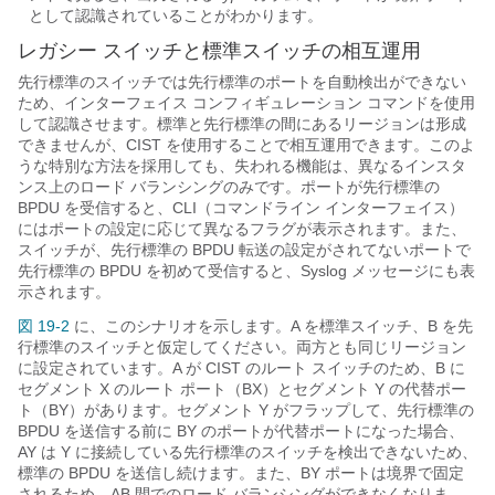
として認識されていることがわかります。
レガシー スイッチと標準スイッチの相互運用
先行標準のスイッチでは先行標準のポートを自動検出ができない
ため、インターフェイス コンフィギュレーション コマンドを使用
して認識させます。標準と先行標準の間にあるリージョンは形成
できませんが、CIST を使用することで相互運用できます。このよ
うな特別な方法を採用しても、失われる機能は、異なるインスタ
ンス上のロード バランシングのみです。ポートが先行標準の
BPDU を受信すると、CLI（コマンドライン インターフェイス）
にはポートの設定に応じて異なるフラグが表示されます。また、
スイッチが、先行標準の BPDU 転送の設定がされてないポートで
先行標準の BPDU を初めて受信すると、Syslog メッセージにも表
示されます。
図 19-2
に、このシナリオを示します。A を標準スイッチ、B を先
行標準のスイッチと仮定してください。両方とも同じリージョン
に設定されています。A が CIST のルート スイッチのため、B に
セグメント X のルート ポート（BX）とセグメント Y の代替ポー
ト（BY）があります。セグメント Y がフラップして、先行標準の
BPDU を送信する前に BY のポートが代替ポートになった場合、
AY は Y に接続している先行標準のスイッチを検出できないため、
標準の BPDU を送信し続けます。また、BY ポートは境界で固定
されるため、AB 間でのロード バランシングができなくなりま