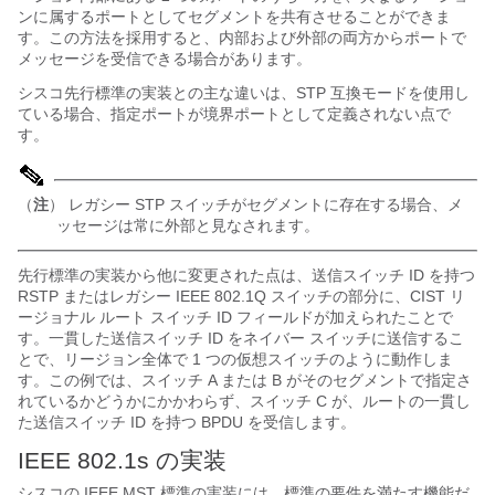
ンに属するポートとしてセグメントを共有させることができま
す。この方法を採用すると、内部および外部の両方からポートで
メッセージを受信できる場合があります。
シスコ先行標準の実装との主な違いは、STP 互換モードを使用し
ている場合、指定ポートが境界ポートとして定義されない点で
す。
（
注
） レガシー STP スイッチがセグメントに存在する場合、メ
ッセージは常に外部と見なされます。
先行標準の実装から他に変更された点は、送信スイッチ ID を持つ
RSTP またはレガシー IEEE 802.1Q スイッチの部分に、CIST リ
ージョナル ルート スイッチ ID フィールドが加えられたことで
す。一貫した送信スイッチ ID をネイバー スイッチに送信するこ
とで、リージョン全体で 1 つの仮想スイッチのように動作しま
す。この例では、スイッチ A または B がそのセグメントで指定さ
れているかどうかにかかわらず、スイッチ C が、ルートの一貫し
た送信スイッチ ID を持つ BPDU を受信します。
IEEE 802.1s の
実装
シスコの IEEE MST 標準の実装には、標準の要件を満たす機能だ