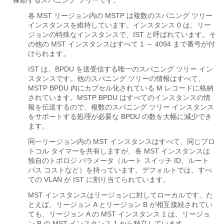
稼動するスパニング ツリーです。
各 MST リージョン内の MSTP は複数のスパニング ツリー
インスタンスを維持しています。インスタンス 0 は、リー
ジョンの特殊なインスタンスで、IST と呼ばれています。そ
の他の MST インスタンスはすべて 1 ～ 4094 まで番号が付
けられます。
IST は、BPDU を送受信する唯一のスパニング ツリー イン
スタンスです。他のスパニング ツリーの情報はすべて、
MSTP BPDU 内にカプセル化されている M レコードに格納
されています。MSTP BPDU はすべてのインスタンスの情
報を伝送するので、複数のスパニング ツリー インスタンス
をサポートする処理が必要な BPDU の数を大幅に減少でき
ます。
同一リージョン内の MST インスタンスはすべて、同じプロ
トコル タイマーを共有しますが、各 MST インスタンスは
独自のトポロジ パラメータ（ルート スイッチ ID、ルート
パス コストなど）を持っています。デフォルトでは、すべ
ての VLAN が IST に割り当てられています。
MST インスタンスはリージョンに対してローカルです。た
とえば、リージョン A とリージョン B が相互接続されてい
ても、リージョン A の MST インスタンス 1 は、リージョ
ン B の MST インスタンス 1 から独立しています。