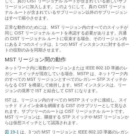
して、真の CIST リージョナル ルートが含まれている新しいサブ
リージョンに加入します。このようにして、真の CIST リージョ
ナル ルートが含まれているサブリージョン以外のサブリージョン
はすべて縮小させます。
正常な動作のためには、MST リージョン内のすべてのスイッチが
同じ CIST リージョナル ルートを承認する必要があります。共通
の CIST リージョナル ルートに収束する場合、そのリージョン内
にある 2 つのスイッチは、1 つの MST インスタンスに対するポー
トの役割のみを同期させます。
MST リージョン間の動作
ネットワーク内に複数のリージョンまたは IEEE 802.1D 準拠のレ
ガシー スイッチが混在している場合、MSTP は、ネットワーク内
のすべての MST リージョンとすべてのレガシー STP スイッチか
らなる CST を構築して維持します。MST インスタンスは、リー
ジョンの境界で IST と結合して CST になります。
IST は、リージョン内のすべての MSTP スイッチに接続し、スイ
ッチド ドメイン全体を網羅する CIST のサブツリーとして見なさ
れます。サブツリーのルートは CIST リージョナル ルートです。
MST リージョンは、隣接する STP スイッチや MST リージョンか
らは仮想スイッチとして認識されます。
図 19-1
は、3 つの MST リージョンと IEEE 802.1D 準拠のレガシ