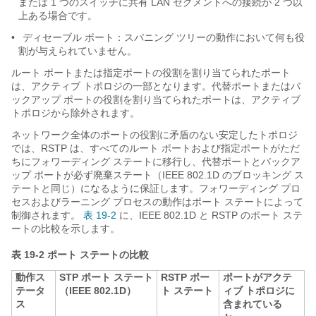
または 1 つのスイッチに共有 LAN セグメントへの接続が 2 つ以
上ある場合です。
•
ディセーブル ポート：スパニング ツリーの動作において何も役
割が与えられていません。
ルート ポートまたは指定ポートの役割を割り当てられたポート
は、アクティブ トポロジ
の一部となります。代替ポートまたはバ
ックアップ ポートの役割を割り当てられたポートは、アクティブ
トポロジから除外されます。
ネットワーク全体のポートの役割に矛盾のない安定したトポロジ
では、RSTP は、すべてのルート ポートおよび指定ポートがただ
ちにフォワーディング ステートに移行し、代替ポートとバックア
ップ ポートが必ず廃棄ステート（IEEE 802.1D のブロッキング ス
テートと同じ）になるように保証します。フォワーディング プロ
セスおよびラーニング プロセスの動作はポート ステートによって
制御されます。
表 19-2
に、IEEE 802.1D と RSTP のポート ステ
ートの比較を示します。
表 19-2
ポート ステートの比較
動作ス
STP ポート ステート
RSTP ポー
ポートがアクテ
テータ
（IEEE 802.1D）
ト ステート
ィブ トポロジに
ス
含まれている