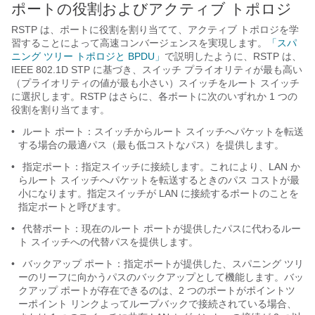
ポートの役割およびアクティブ トポロジ
RSTP は、ポートに役割を割り当てて、アクティブ トポロジを学
習することによって高速コンバージェンスを実現します。
「スパ
ニング ツリー トポロジと BPDU」
で説明したように、RSTP は、
IEEE 802.1D STP に基づき、スイッチ プライオリティが最も高い
（プライオリティの値が最も小さい）スイッチをルート スイッチ
に選択します。RSTP はさらに、各ポートに次のいずれか 1 つの
役割を割り当てます。
•
ルート ポート：スイッチからルート スイッチ
へパケットを転送
する場合の最適パス（最も低コストなパス）を提供します。
•
指定ポート：指定スイッチに接続します。これにより、LAN か
らルート スイッチへパケットを転送するときのパス コストが最
小になります。指定スイッチが LAN に接続するポートのことを
指定ポートと呼びます。
•
代替ポート：現在のルート ポートが提供したパスに代わるルー
ト スイッチへの代替パスを提供します。
•
バックアップ ポート：指定ポートが提供した、スパニング ツリ
ーのリーフに向かうパスのバックアップとして機能します。バッ
クアップ ポートが存在できるのは、2 つのポートがポイントツ
ーポイント リンクよってループバックで接続されている場合、