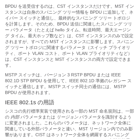
BPDU を送受信するのは、CST インスタンスだけです。MST イン
スタンスは自身のスパニング ツリー情報を BPDU に追加して、ネ
イバー スイッチと通信し、最終的なスパニング ツリー トポロジ
を計算します。そのため、BPDU 送信に関連したスパニング ツリ
ー パラメータ（たとえば hello タイム、転送時間、最大エージン
グ タイム、最大ホップ数など）は、CST インスタンスのみで設定
されますが、すべての MST インスタンスに影響します。スパニン
グ ツリー トポロジに関連するパラメータ（スイッチ プライオリ
ティ、ポート VLAN コスト、ポート VLAN プライオリティなど）
は、CST インスタンスと MST インスタンスの両方で設定できま
す。
MSTP スイッチは、バージョン 3 RSTP BPDU または IEEE
802.1D STP BPDU を使用して、IEEE 802.1D 準拠のレガシー ス
イッチと通信します。MSTP スイッチ同士の通信には、MSTP
BPDU が使用されます。
IEEE 802.1s の用語
シスコの先行標準実装で使用される一部の MST 命名規則は、一部
の
内部
パラメータまたは
リージョン
パラメータを識別するよう
に変更されました。これらのパラメータは、ネットワーク全体に
関連している外部パラメータと違い、MST リージョン内でのみ影
響があります。CIST はネットワーク全体を網羅するスパニング