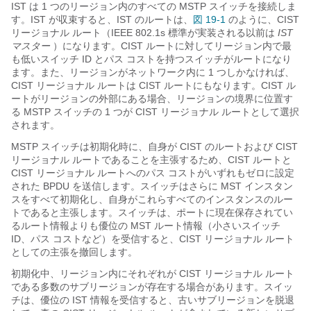
IST は 1 つのリージョン内のすべての MSTP スイッチを接続しま
す。IST が収束すると、IST のルートは、
図 19-1
のように
、
CIST
リージョナル ルート（IEEE 802.1s 標準が実装される以前は
IST
マスター
）になります。CIST ルートに対してリージョン内で最
も低いスイッチ ID とパス コストを持つスイッチがルートになり
ます。また、リージョンがネットワーク内に 1 つしかなければ、
CIST リージョナル ルートは CIST ルートにもなります。CIST ル
ートがリージョンの外部にある場合、リージョンの境界に位置す
る MSTP スイッチの 1 つが CIST リージョナル ルートとして選択
されます。
MSTP スイッチは初期化時に、自身が CIST のルートおよび CIST
リージョナル ルートであることを主張するため、CIST ルートと
CIST リージョナル ルートへのパス コストがいずれもゼロに設定
された BPDU を送信します。スイッチはさらに MST インスタン
スをすべて初期化し、自身がこれらすべてのインスタンスのルー
トであると主張します。スイッチは、ポートに現在保存されてい
るルート情報よりも優位の MST ルート情報（小さいスイッチ
ID、パス コストなど）を受信すると、CIST リージョナル ルート
としての主張を撤回します。
初期化中、リージョン内にそれぞれが CIST リージョナル ルート
である多数のサブリージョンが存在する場合があります。スイッ
チは、優位の IST 情報を受信すると、古いサブリージョンを脱退