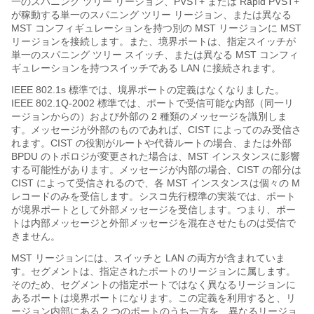
一のスパニング ツリー リージョン、PVST+ または Rapid PVST+
が稼動する単一のスパニング ツリー リージョン、または異なる
MST コンフィギュレーションを持つ別の MST リージョンに MST
リージョンを接続します。また、境界ポートは、指定スイッチが
単一のスパニング ツリー スイッチ、または異なる MST コンフィ
ギュレーションを持つスイッチである LAN に接続されます。
IEEE 802.1s 標準では、境界ポートの定義はなくなりました。
IEEE 802.1Q-2002 標準では、ポートで受信可能な内部（同一リ
ージョンからの）および外部の 2 種類のメッセージを識別しま
す。メッセージが外部のものであれば、CIST によってのみ受信さ
れます。CIST の役割がルートや代替ルートの場合、または外部
BPDU のトポロジが変更された場合は、MST インスタンスに影響
する可能性があります。メッセージが内部の場合、CIST の部分は
CIST によって受信されるので、各 MST インスタンスは個々の M
レコードのみを受信します。シスコ先行標準の実装では、ポート
が境界ポートとして外部メッセージを受信します。つまり、ポー
トは内部メッセージと外部メッセージを混在させたものは受信で
きません。
MST リージョンには、スイッチと LAN の両方が含まれていま
す。セグメントは、指定されたポートのリージョンに属します。
そのため、セグメントの指定ポートではなく異なるリージョンに
あるポートは境界ポートになります。この定義を利用すると、リ
ージョン内部にある 2 つのポートのうち一方を、異なるリージョ