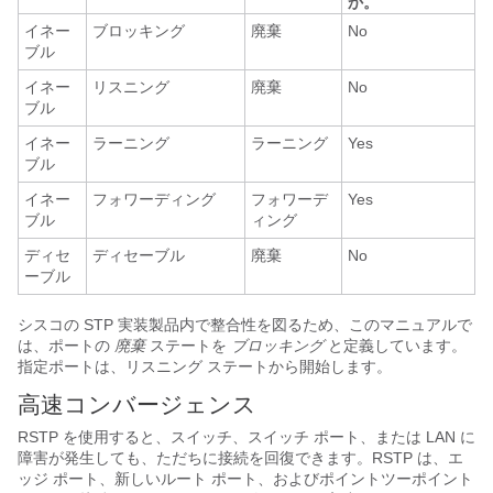
か。
イネー
ブロッキング
廃棄
No
ブル
イネー
リスニング
廃棄
No
ブル
イネー
ラーニング
ラーニング
Yes
ブル
イネー
フォワーディング
フォワーデ
Yes
ブル
ィング
ディセ
ディセーブル
廃棄
No
ーブル
シスコの STP 実装製品内で整合性を図るため、このマニュアルで
は、ポートの
廃棄
ステートを
ブロッキング
と定義しています。
指定ポートは、リスニング ステートから開始します。
高速コンバージェンス
RSTP を使用すると、スイッチ、スイッチ ポート、または LAN に
障害が発生しても、ただちに接続を回復できます。RSTP は、エ
ッジ ポート、新しいルート ポート、およびポイントツーポイント