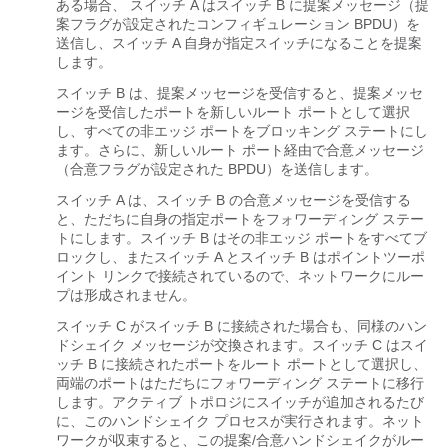
ある場合、 スイッチ A はスイッチ B に提案メッセージ（提
案フラグが設定されたコンフィギュレーション BPDU）を
送信し、スイッチ A 自身が指定スイッチになることを提案
します。
スイッチ B は、提案メッセージを受信すると、提案メッセ
ージを受信したポートを新しいルート ポートとして選択
し、すべての非エッジ ポートをブロッキング ステートにし
ます。さらに、新しいルート ポート経由で合意メッセージ
（合意フラグが設定された BPDU）を送信します。
スイッチ A は、スイッチ B の合意メッセージを受信する
と、ただちに自身の指定ポートをフォワーディング ステー
トにします。スイッチ B はその非エッジ ポートをすべてブ
ロックし、またスイッチ A とスイッチ B はポイントツーポ
イント リンクで接続されているので、ネットワークにルー
プは形成されません。
スイッチ C がスイッチ B に接続された場合も、同様のハン
ドシェイク メッセージが交換されます。スイッチ C はスイ
ッチ B に接続されたポートをルート ポートとして選択し、
両端のポートはただちにフォワーディング ステートに移行
します。アクティブ トポロジにスイッチが追加されるたび
に、このハンドシェイク プロセスが実行されます。ネット
ワークが収束すると、この提案/合意ハンドシェイクがルー