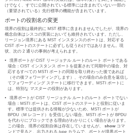
けでなく、すでに公開されている標準には含まれていない一部の
（要望されている）先行標準の機能が含まれています。
ポートの役割名の変更
境界の役割は最終的に MST 標準に含まれませんでしたが、境界の
概念自体はシスコの実装においても維持されています。ただし、
リージョン境界にある MST インスタンスのポートは、対応する
CIST ポートのステートに必ずしも従うわけではありません。現
状、次の 2 通りの事例が考えられます。
•
境界ポートが CIST リージョナル ルートのルート ポートである
場合：CIST インスタンス ポートを提案されて同期中の場合、対
応するすべての MSTI ポートの同期を取り終わった後であれば
（その後フォワーディングします）、その場合のみ合意を返信し
てフォワーディング ステートに移行できます。MSTI ポートに
は、特別な
マスター
の役割があります。
•
境界ポートが CIST リージョナル ルートのルート ポートでない
場合：MSTI ポートは、CIST ポートのステートと役割に従いま
す。標準では提供される情報が少ないため、MSTI ポートが
BPDU（M レコード）を受信しない場合、MSTI ポートが BPDU
を代わりにブロックできる理由がわかりにくい場合があります。
この場合、境界の役割自体は存在していませんが、
show
コマ
ンドで見ると、出力される
type
カラムで、ポートが境界ポート