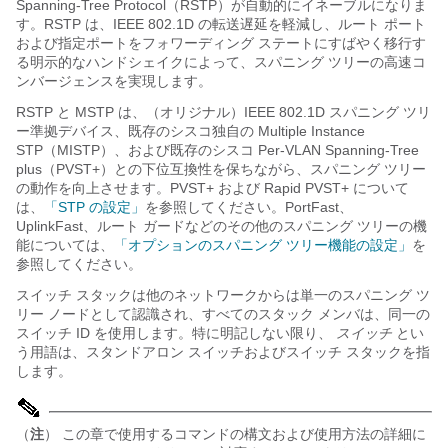
Spanning-Tree Protocol
（RSTP
）が自動的にイネーブルになりま
す。RSTP は、IEEE 802.1D の転送遅延を軽減し、ルート ポート
および指定ポートをフォワーディング ステートにすばやく移行す
る明示的なハンドシェイクによって、スパニング ツリーの高速コ
ンバージェンスを実現します。
RSTP と MSTP は、（オリジナル）IEEE 802.1D スパニング ツリ
ー準拠デバイス、既存のシスコ独自の Multiple Instance
STP（MISTP）、および既存のシスコ Per-VLAN Spanning-Tree
plus（PVST+）との下位互換性を保ちながら、スパニング ツリー
の動作を向上させます。PVST+ および Rapid PVST+ について
は、
「STP の設定」
を参照してください。PortFast、
UplinkFast、ルート ガードなどのその他のスパニング ツリーの機
能については、
「オプションのスパニング ツリー機能の設定」
を
参照してください。
スイッチ スタックは他のネットワークからは単一のスパニング ツ
リー ノードとして認識され、すべてのスタック メンバは、同一の
スイッチ ID を使用します。特に明記しない限り、
スイッチ
とい
う用語は、スタンドアロン スイッチおよびスイッチ スタックを指
します。
（
注
） この章で使用するコマンドの構文および使用方法の詳細に