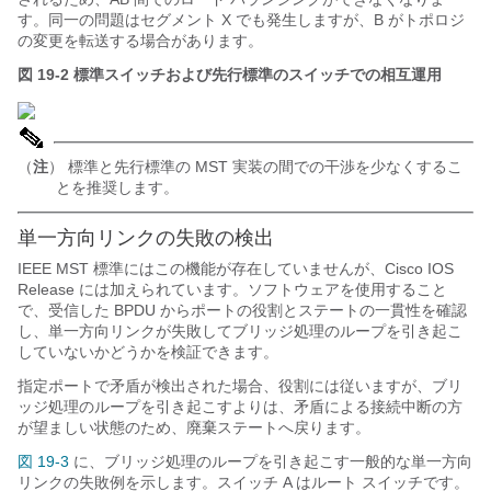
す。同一の問題はセグメント X でも発生しますが、B がトポロジ
の変更を転送する場合があります。
図 19-2
標準スイッチおよび先行標準のスイッチでの相互運用
（
注
） 標準と先行標準の MST 実装の間での干渉を少なくするこ
とを推奨します。
単一方向リンクの失敗の検出
IEEE MST 標準にはこの機能が存在していませんが、Cisco IOS
Release には加えられています。ソフトウェアを使用すること
で、受信した BPDU からポートの役割とステートの一貫性を確認
し、単一方向リンクが失敗してブリッジ処理のループを引き起こ
していないかどうかを検証できます。
指定ポートで矛盾が検出された場合、役割には従いますが、ブリ
ッジ処理のループを引き起こすよりは、矛盾による接続中断の方
が望ましい状態のため、廃棄ステートへ戻ります。
図 19-3
に、ブリッジ処理のループを引き起こす一般的な単一方向
リンクの失敗例を示します。スイッチ A はルート スイッチです。