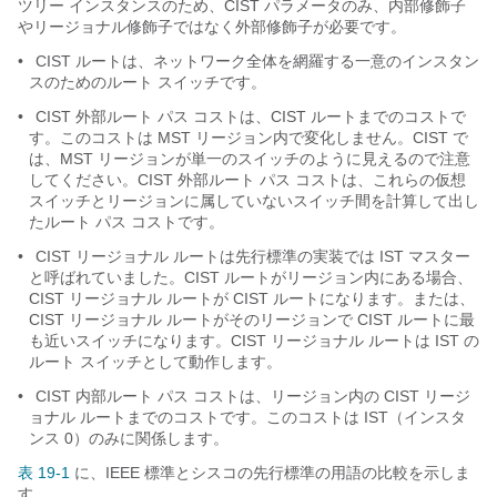
ツリー インスタンスのため、CIST パラメータのみ、内部修飾子
やリージョナル修飾子ではなく外部修飾子が必要です。
•
CIST ルートは、ネットワーク全体を網羅する一意のインスタン
スのためのルート スイッチです。
•
CIST 外部ルート パス コストは、CIST ルートまでのコストで
す。このコストは MST リージョン内で変化しません。CIST で
は、MST リージョンが単一のスイッチのように見えるので注意
してください。CIST 外部ルート パス コストは、これらの仮想
スイッチとリージョンに属していないスイッチ間を計算して出し
たルート パス コストです。
•
CIST リージョナル ルートは先行標準の実装では IST マスター
と呼ばれていました。CIST ルートがリージョン内にある場合、
CIST リージョナル ルートが CIST ルートになります。または、
CIST リージョナル ルートがそのリージョンで CIST ルートに最
も近いスイッチになります。CIST リージョナル ルートは IST の
ルート スイッチとして動作します。
•
CIST 内部ルート パス コストは、リージョン内の CIST リージ
ョナル ルートまでのコストです。このコストは IST（インスタ
ンス 0）のみに関係します。
表 19-1
に、IEEE 標準とシスコの先行標準の用語の比較を示しま
す。