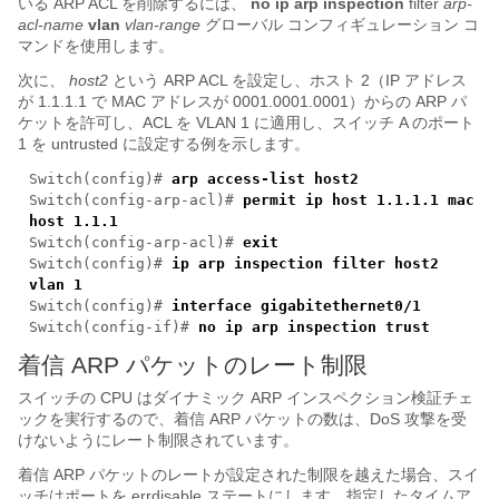
いる ARP ACL を削除するには、
no
ip arp inspection
filter
arp-
acl-name
vlan
vlan-range
グローバル コンフィギュレーション コ
マンドを使用します。
次に、
host2
という ARP ACL を設定し、ホスト 2（IP アドレス
が 1.1.1.1 で MAC アドレスが 0001.0001.0001）からの ARP パ
ケットを許可し、ACL を VLAN 1 に適用し、スイッチ A のポート
1 を untrusted に設定する例を示します。
Switch(config)#
arp access-list host2
Switch(config-arp-acl)#
permit ip host 1.1.1.1 mac
host 1.1.1
Switch(config-arp-acl)#
exit
Switch(config)#
ip arp inspection filter host2
vlan 1
Switch(config)#
interface gigabitethernet0/1
Switch(config-if)#
no ip arp inspection trust
着信 ARP パケットのレート制限
スイッチの CPU はダイナミック ARP インスペクション検証チェ
ックを実行するので、着信 ARP パケットの数は、DoS 攻撃
を受
けないようにレート制限されています。
着信 ARP パケットのレートが設定された制限を越えた場合、スイ
ッチはポートを errdisable ステートにします。指定したタイムア