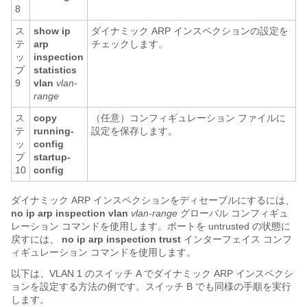
8
ス
show ip
ダイナミック ARP インスペクションの設定を
テ
arp
チェックします。
ッ
inspection
プ
statistics
9
vlan
vlan-
range
ス
copy
（任意）コンフィギュレーション ファイルに
テ
running-
設定を保存します。
ッ
config
プ
startup-
10
config
ダイナミック ARP インスペクションをディセーブルにするには、
no ip arp inspection vlan
vlan-range
グローバル コンフィギュ
レーション コマンドを使用します。ポートを untrusted の状態に
戻すには、
no ip arp inspection trust
インターフェイス コンフ
ィギュレーション コマンドを使用します。
以下は、VLAN 1 のスイッチ A でダイナミック ARP インスペクシ
ョンを設定する方法の例です。スイッチ B でも同様の手順を実行
します。