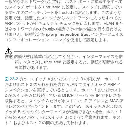
一般的なネットワーク設定では、ホスト ポートに接続するすべて
のスイッチ ポートを untrusted に設定し、スイッチに接続してい
るすべてのスイッチ ポートを trusted に設定します。このような
設定では、指定したスイッチからネットワークに入ったすべての
ARP パケットがセキュリティ チェックを迂回します。VLAN また
はネットワーク内のその他の場所でその他の検証を行う必要はあ
りません。信頼設定を
ip arp inspection trust
インターフェイス
コンフィギュレーション コマンドを使用して設定します。
注意
信頼状態は慎重に設定してください。インターフェイスを信
頼すべきときに untrusted と設定すると、接続が切断される
可能性があります。
図 23-2
では、スイッチ A およびスイッチ B の両方が、ホスト 1
およびホスト 2 のそれぞれを含む VLAN でダイナミック ARP イ
ンスペクションを実行しているとします。ホスト 1 およびホスト
2 がスイッチ A に接続している DHCP サーバから IP アドレスを
取得すると、スイッチ A だけがホスト 1 の IP アドレスと MAC ア
ドレスのペアをバインドします。このため、スイッチ A およびス
イッチ B の間のインターフェイスが信頼できない場合、ホスト 1
からの ARP パケットはスイッチ B によって廃棄されます。ホス
ト 1 およびホスト 2 の間の接続は失われます。