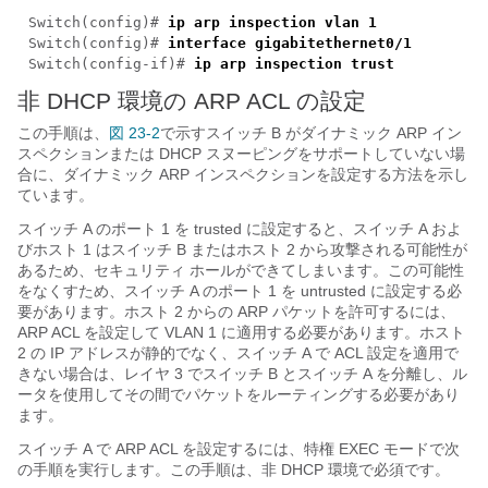
Switch(config)#
ip arp inspection vlan 1
Switch(config)#
interface gigabitethernet0/1
Switch(config-if)#
ip arp inspection trust
非 DHCP 環境の ARP ACL の設定
この手順は、
図 23-2
で示すスイッチ B がダイナミック ARP イン
スペクションまたは DHCP スヌーピングをサポートしていない場
合に、ダイナミック ARP インスペクションを設定する方法を示し
ています。
スイッチ A のポート 1 を trusted に設定すると、スイッチ A およ
びホスト 1 はスイッチ B またはホスト 2 から攻撃される可能性が
あるため、セキュリティ ホールができてしまいます。この可能性
をなくすため、スイッチ A のポート 1 を untrusted に設定する必
要があります。ホスト 2 からの ARP パケットを許可するには、
ARP ACL を設定して VLAN 1 に適用する必要があります。ホスト
2 の IP アドレスが静的でなく、スイッチ A で ACL 設定を適用で
きない場合は、レイヤ 3 でスイッチ B とスイッチ A を分離し、ル
ータを使用してその間でパケットをルーティングする必要があり
ます。
スイッチ A で ARP ACL を設定するには、特権 EXEC モードで次
の手順を実行します。この手順は、非 DHCP 環境で必須です。