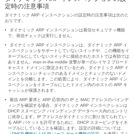
定時の注意事項
ダイナミック ARP インスペクションの設定時の注意事項は次のと
おりです。
•
ダイナミック ARP インスペクションは着信セキュリティ機能
で、発信チェックは実行しません。
•
ダイナミック ARP インスペクションは、ダイナミック ARP イ
ンスペクションをサポートしていないスイッチや、この機能をイ
ネーブルにしていないスイッチに接続されたホストでは有効では
ありません。man-in-the-middle 攻撃が単一のレイヤ 2 ブロード
キャスト ドメインに限定されているため、ダイナミック ARP イ
ンスペクション チェックのあるドメインとチェックのないドメ
インとを分離します。この処置により、ダイナミック ARP イン
スペクションをイネーブルにしたドメイン内のホストの ARP キ
ャッシュが保護されます。
•
着信 ARP 要求と ARP 応答内の IP と MAC アドレスのバインデ
ィングを確認する場合、ダイナミック ARP インスペクションは
DHCP スヌーピング バインディング データベース内のエントリ
に依存します。IP アドレスがダイナミックに割り当てられてい
る ARP パケットを許可するために、DHCP スヌーピングをイネ
ーブルにしていることを確認します。設定の詳細については、
「DHCP 機能および IP ソース ガード機能の設定」
を参照してく