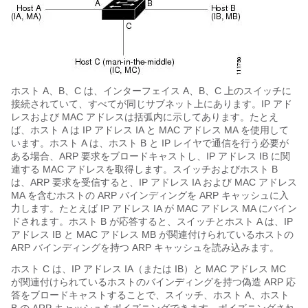
ホスト A、B、C は、インターフェイス A、B、C 上のスイッチに
接続されていて、すべてが同じサブネット上にあります。IP アド
レスおよび MAC アドレスは括弧内に示してあります。たとえ
ば、ホスト A は IP アドレス IA と MAC アドレス MA を使用して
います。ホスト A は、ホスト B と IP レイヤで通信を行う必要が
ある場合、ARP 要求をブロードキャストし、IP アドレス IB に関
連する MAC アドレスを取得します。スイッチおよびホスト B
は、ARP 要求を受信すると、IP アドレス IA および MAC アドレス
MA を含むホストの ARP バインディングを ARP キャッシュに入
力します。たとえば IP アドレス IA が MAC アドレス MA にバイン
ドされます。ホスト B が応答すると、スイッチとホスト A は、IP
アドレス IB と MAC アドレス MB が関連付けられているホストの
ARP バインディングを持つ ARP キャッシュを読み込みます。
ホスト C は、IP アドレス IA（または IB）と MAC アドレス MC
が関連付けられているホストのバインディングを持つ偽造 ARP 応
答をブロードキャストすることで、スイッチ、ホスト A、ホスト