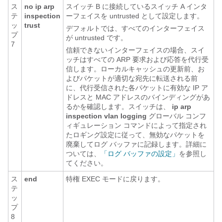
ス
no ip arp
スイッチ B に接続しているスイッチ A インタ
テ
inspection
ーフェイスを untrusted として設定します。
ッ
trust
デフォルトでは、すべてのインターフェイス
プ
が untrusted です。
7
信頼できないインターフェイスの場合、スイ
ッチはすべての ARP 要求および応答を代行受
信します。ローカルキャッシュの更新前、お
よびパケットが適切な宛先に転送される前
に、代行受信された各パケットに有効な IP ア
ドレスと MAC アドレスのバインディングがあ
るかを確認します。スイッチは、
ip arp
inspection vlan logging
グローバル コンフ
ィギュレーション コマンドによって指定され
たロギング設定に従って、無効なパケットを
廃棄してログ バッファに記録します。詳細に
ついては、
「ログ バッファの設定」
を参照し
てください。
ス
end
特権 EXEC モードに戻ります。
テ
ッ
プ
8