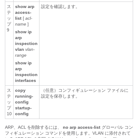
ス
show arp
設定を確認します。
テ
access-
ッ
list
[
acl-
プ
name
]
9
show ip
arp
inspection
vlan
vlan-
range
show ip
arp
inspection
interfaces
ス
copy
（任意）コンフィギュレーション ファイルに
テ
running-
設定を保存します。
ッ
config
プ
startup-
10
config
ARP、ACL を削除するには、
no arp access-list
グローバル コン
フィギュレーション コマンドを使用します。VLAN に添付されて