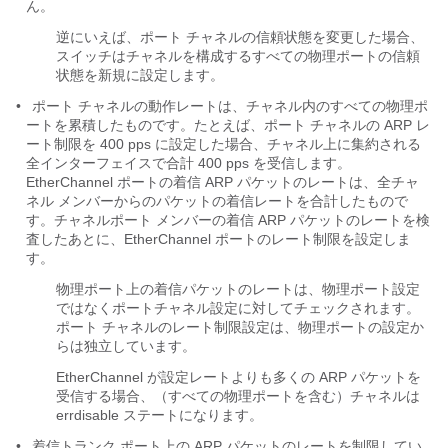
ん。
逆にいえば、ポート チャネルの信頼状態を変更した場合、
スイッチはチャネルを構成するすべての物理ポートの信頼
状態を新規に設定します。
•
ポート チャネルの動作レートは、チャネル内のすべての物理ポ
ートを累積したものです。たとえば、ポート チャネルの ARP レ
ート制限を 400 pps に設定した場合、チャネル上に集約される
全インターフェイスで合計 400 pps を受信します。
EtherChannel ポートの着信 ARP パケットのレートは、全チャ
ネル メンバーからのパケットの着信レートを合計したもので
す。チャネルポート メンバーの着信 ARP パケットのレートを検
査したあとに、EtherChannel ポートのレート制限を設定しま
す。
物理ポート上の着信パケットのレートは、物理ポート設定
ではなくポートチャネル設定に対してチェックされます。
ポート チャネルのレート制限設定は、物理ポートの設定か
らは独立しています。
EtherChannel が設定レートよりも多くの ARP パケットを
受信する場合、（すべての物理ポートを含む）チャネルは
errdisable ステートになります。
•
着信トランク ポート上の ARP パケットのレートを制限してい