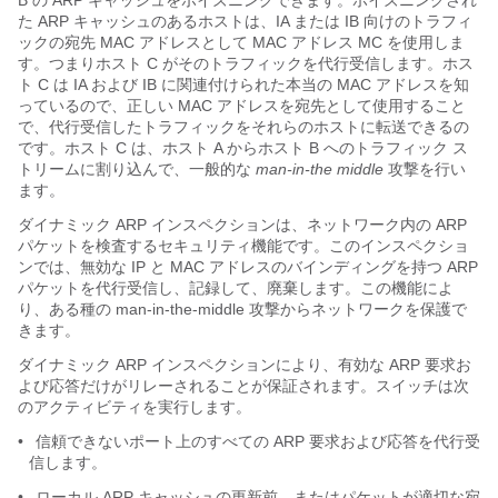
B の ARP キャッシュをポイズニングできます。ポイズニングされ
た ARP キャッシュのあるホストは、IA または IB 向けのトラフィ
ックの宛先 MAC アドレスとして MAC アドレス MC を使用しま
す。つまりホスト C がそのトラフィックを代行受信します。ホス
ト C は IA および IB に関連付けられた本当の MAC アドレスを知
っているので、正しい MAC アドレスを宛先として使用すること
で、代行受信したトラフィックをそれらのホストに転送できるの
です。ホスト C は、ホスト A からホスト B へのトラフィック ス
トリームに割り込んで、一般的な
man-in-the middle
攻撃を行い
ます。
ダイナミック ARP インスペクションは、ネットワーク内の ARP
パケットを検査するセキュリティ機能です。
このインスペクショ
ンでは、無効な IP と MAC アドレスのバインディングを持つ ARP
パケットを代行受信し、記録して、廃棄します。この機能によ
り、ある種の man-in-the-middle 攻撃からネットワークを保護で
きます。
ダイナミック ARP インスペクションにより、有効な ARP 要求お
よび応答だけがリレーされることが保証されます。スイッチは次
のアクティビティを実行します。
•
信頼できないポート上のすべての ARP 要求および応答を代行受
信します。
•
ローカル ARP キャッシュの更新前、またはパケットが適切な宛