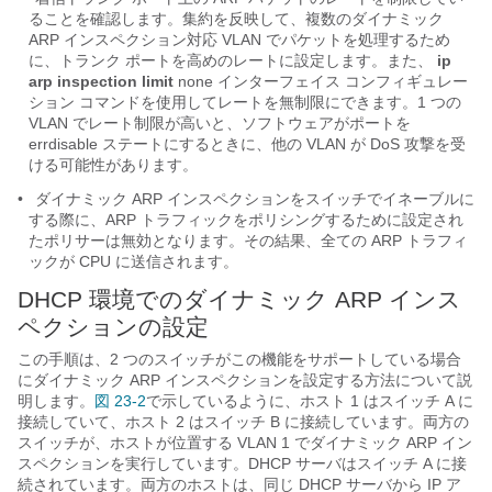
ることを確認します。集約を反映して、複数のダイナミック
ARP インスペクション対応 VLAN でパケットを処理するため
に、トランク ポートを高めのレートに設定します。また、
ip
arp inspection limit
none インターフェイス コンフィギュレー
ション コマンドを使用してレートを無制限にできます。1 つの
VLAN でレート制限が高いと、ソフトウェアがポートを
errdisable ステートにするときに、他の VLAN が DoS 攻撃を受
ける可能性があります。
•
ダイナミック ARP インスペクションをスイッチでイネーブルに
する際に、ARP トラフィックをポリシングするために設定され
たポリサーは無効となります。その結果、全ての ARP トラフィ
ックが CPU に送信されます。
DHCP 環境でのダイナミック ARP インス
ペクションの設定
この手順は、2 つのスイッチがこの機能をサポートしている場合
にダイナミック ARP インスペクションを設定する方法について説
明します。
図 23-2
で示しているように、ホスト 1 はスイッチ A に
接続していて、ホスト 2 はスイッチ B に接続しています。両方の
スイッチが、ホストが位置する VLAN 1 でダイナミック ARP イン
スペクションを実行しています。DHCP サーバはスイッチ A に接
続されています。両方のホストは、同じ DHCP サーバから IP ア