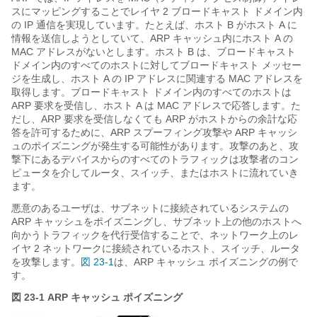
スにマッピングすることでレイヤ 2 ブロードキャスト ドメイン内
の IP 通信を実現しています。たとえば、ホスト B がホスト A に
情報を送信しようとしていて、ARP キャッシュ内にホスト A の
MAC アドレスがないとします。ホスト B は、ブロードキャスト
ドメイン内のすべてのホストに対してブロードキャスト メッセー
ジを生成し、ホスト A の IP アドレスに関連する MAC アドレスを
取得します。ブロードキャスト ドメイン内のすべてのホストは
ARP 要求を受信し、ホスト A は MAC アドレスで応答します。た
だし、ARP 要求を受信しなくても ARP がホストからの余計な応
答を許可するために、ARP スプーフィング攻撃
や ARP
キャッシ
ュのポイズニングが発生する可能性があります。攻撃のあと、攻
撃下にあるデバイスからのすべてのトラフィックは攻撃者のコン
ピュータを介してルータ、スイッチ、またはホストに流れていき
ます。
悪意のあるユーザは、サブネットに接続されているシステムの
ARP キャッシュをポイズニングし、サブネット上の他のホストへ
向かうトラフィックを代行受信することで、ネットワーク上のレ
イヤ 2 ネットワークに接続されているホスト、スイッチ、ルータ
を攻撃します。
図 23-1
は、ARP キャッシュ ポイズニングの例で
す。
図 23-1
ARP キャッシュ ポイズニング