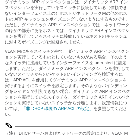
ダイナミック ARP インスペクションは、ダイナミック ARP イン
スペクションを実行しているスイッチに接続している（信頼でき
ないインターフェイス上の）ホストがネットワーク内の他のホス
トの ARP キャッシュをポイズニングしないようにするものです。
ただし、ダイナミック ARP インスペクションでは、ネットワーク
のほかの部分にあるホストでは、ダイナミック ARP インスペクシ
ョンを実行しているスイッチに接続しているホストのキャッシュ
に対するポイズニングは回避されません。
VLAN 内にあるスイッチの中で、ダイナミック ARP インスペクシ
ョンを実行しているものとしていないものがある場合、そのよう
なスイッチに接続しているインターフェイスを untrusted に設定
します。ただし、ダイナミック ARP インスペクションを実行して
いないスイッチからのパケットのバインディングを検証するに
は、ARP ACL を使用してダイナミック ARP インスペクションを
実行するようにスイッチを設定します。そのようなバインディン
グをレイヤ 3 で判別できない場合、ダイナミック ARP インスペク
ションを実行しているスイッチを、ダイナミック ARP インスペク
ションを実行していないスイッチから分離します。設定情報につ
いては、
「非 DHCP 環境の ARP ACL の設定」
を参照してくださ
い。
（
注
） DHCP サーバおよびネットワークの設定により、VLAN 内