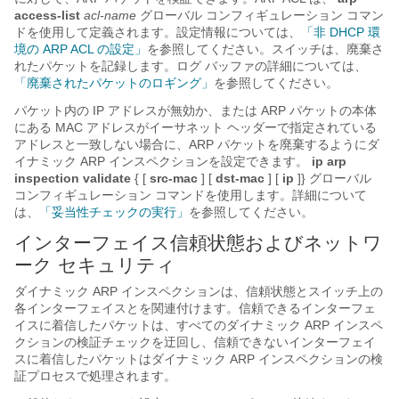
access-list
acl-name
グローバル コンフィギュレーション コマン
ドを使用して定義されます。設定情報については、
「非 DHCP 環
境の ARP ACL の設定」
を参照してください。スイッチは、廃棄さ
れたパケットを記録します。ログ バッファの詳細については、
「廃棄されたパケットのロギング」
を参照してください。
パケット内の IP アドレスが無効か、または ARP パケットの本体
にある MAC アドレスがイーサネット ヘッダーで指定されている
アドレスと一致しない場合に、ARP パケットを廃棄するようにダ
イナミック ARP インスペクションを設定できます。
ip arp
inspection validate
{
[
src-mac
] [
dst-mac
] [
ip
]}
グローバル
コンフィギュレーション コマンドを使用します。詳細について
は、
「妥当性チェックの実行」
を参照してください。
インターフェイス信頼状態およびネットワ
ーク セキュリティ
ダイナミック ARP インスペクションは、信頼状態
とスイッチ上の
各インターフェイスとを関連付けます。信頼できるインターフェ
イスに着信したパケットは、すべてのダイナミック ARP インスペ
クションの検証チェックを迂回し、信頼できないインターフェイ
スに着信したパケットはダイナミック ARP インスペクションの検
証プロセスで処理されます。