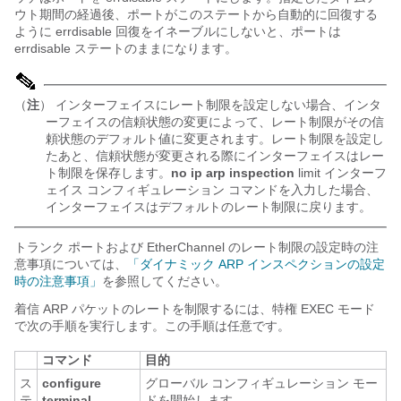
ウト期間の経過後、ポートがこのステートから自動的に回復する
ように errdisable 回復をイネーブルにしないと、ポートは
errdisable ステートのままになります。
（
注
） インターフェイスにレート制限を設定しない場合、インタ
ーフェイスの信頼状態の変更によって、レート制限がその信
頼状態のデフォルト値に変更されます。レート制限を設定し
たあと、信頼状態が変更される際にインターフェイスはレー
ト制限を保存します。
no ip arp inspection
limit インターフ
ェイス コンフィギュレーション コマンドを入力した場合、
インターフェイスはデフォルトのレート制限に戻ります。
トランク ポートおよび EtherChannel のレート制限の設定時の注
意事項については、
「ダイナミック ARP インスペクションの設定
時の注意事項」
を参照してください。
着信 ARP パケットのレートを制限するには、特権 EXEC モード
で次の手順を実行します。この手順は任意です。
コマンド
目的
ス
configure
グローバル コンフィギュレーション モー
テ
terminal
ドを開始します。