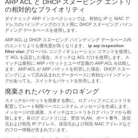
ARP ACL と DHCP スヌーピング エントリ
の相対的なプライオリティ
ダイナミック ARP インスペクションでは、有効な IP と MAC ア
ドレスのバインディングのリスト用に DHCP スヌーピング バイン
ディング データベースを使用します。
ARP ACL は DHCP スヌーピング バインディング データベース内
のエントリよりも優先度が高くなります。
ip arp inspection
filter vlan
グローバル コンフィギュレーション コマンドを使用し
て ACL を設定した場合、スイッチは ACL だけを使用します。ス
イッチは最初に ARP パケットとユーザ定義の ARP ACL を比較し
ます。ARP ACL が ARP パケットを拒否した場合、DHCP スヌー
ピングによって読み込まれたデータベースに有効なバインディン
グがあっても、スイッチもパケットを拒否します。
廃棄されたパケットのロギング
スイッチがパケットを廃棄する際に、ログ バッファにエントリを
配置してレート制限ベースにシステム メッセージを生成します。
メッセージの生成後、スイッチはエントリをログ バッファから削
除します。各ログ エントリには、受信 VLAN、ポート番号、送信
元および宛先 IP アドレス、送信元および宛先 MAC アドレスなど
のフロー情報が含まれています。