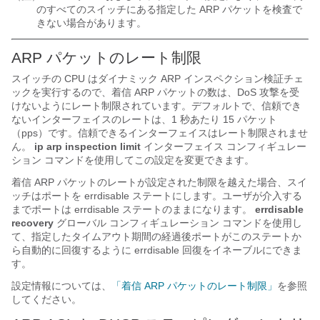
のすべてのスイッチにある指定した ARP パケットを検査で
きない場合があります。
ARP パケットのレート制限
スイッチの CPU はダイナミック ARP インスペクション検証チェ
ックを実行するので、着信 ARP パケットの数は、DoS 攻撃を受
けないようにレート制限されています。デフォルトで、信頼でき
ないインターフェイスのレートは、1 秒あたり 15 パケット
（pps）です。信頼できるインターフェイスはレート制限されませ
ん。
ip arp inspection limit
インターフェイス コンフィギュレー
ション コマンドを使用してこの設定を変更できます。
着信 ARP パケットのレートが設定された制限を越えた場合、スイ
ッチはポートを errdisable ステートにします。
ユーザが介入する
までポートは errdisable ステートのままになります。
errdisable
recovery
グローバル コンフィギュレーション コマンドを使用し
て、指定したタイムアウト期間の経過後ポートがこのステートか
ら自動的に回復するように errdisable 回復をイネーブルにできま
す。
設定情報については、
「着信 ARP パケットのレート制限」
を参照
してください。