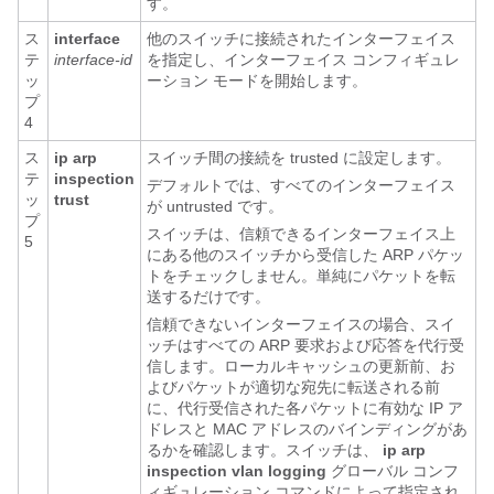
す。
ス
interface
他のスイッチに接続されたインターフェイス
テ
interface-id
を指定し、インターフェイス コンフィギュレ
ッ
ーション モードを開始します。
プ
4
ス
ip arp
スイッチ間の接続を trusted に設定します。
テ
inspection
デフォルトでは、すべてのインターフェイス
ッ
trust
が untrusted です。
プ
スイッチは、信頼できるインターフェイス上
5
にある他のスイッチから受信した ARP パケッ
トをチェックしません。単純にパケットを転
送するだけです。
信頼できないインターフェイスの場合、スイ
ッチはすべての ARP 要求および応答を代行受
信します。ローカルキャッシュの更新前、お
よびパケットが適切な宛先に転送される前
に、代行受信された各パケットに有効な IP ア
ドレスと MAC アドレスのバインディングがあ
るかを確認します。スイッチは、
ip arp
inspection vlan logging
グローバル コンフ
ィギュレーション コマンドによって指定され