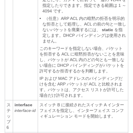
指定したりできます。指定できる範囲は 1 ～
4094 です。
•
（任意）ARP ACL 内の暗黙の拒否を明示的
な拒否として処理し、ACL の前の句と一致し
ないパケットを廃棄するには、
static
を指
定します。DHCP バインディングは使用され
ません。
このキーワードを指定しない場合、パケット
を拒否する ACL に暗黙拒否がないことを意味
し、パケットが ACL 内のどの句とも一致しな
い場合に DHCP バインディングがパケットを
許可するか拒否するかを判断します。
IP および MAC アドレスのバインディングだ
けを含む ARP パケットが ACL と比較されま
す。パケットは、アクセス リストが許可した
場合だけ許可されます。
ス
interface
スイッチ B に接続されたスイッチ A インター
テ
interface-id
フェイスを指定し、インターフェイス コンフ
ッ
ィギュレーション モードを開始します。
プ
6