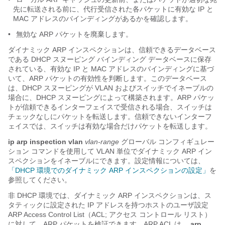
先に転送される前に、代行受信された各パケットに有効な IP と
MAC アドレスのバインディングがあるかを確認します。
•
無効な ARP パケットを廃棄します。
ダイナミック ARP インスペクションは、信頼できるデータベース
である DHCP スヌーピング バインディング データベースに保存
されている、有効な IP と MAC アドレスのバインディングに基づ
いて、ARP パケットの有効性を判断します。
このデータベース
は、DHCP スヌーピングが VLAN およびスイッチでイネーブルの
場合に、DHCP スヌーピングによって構築されます。ARP パケッ
トが信頼できるインターフェイスで受信される場合、スイッチは
チェックなしにパケットを転送します。信頼できないインターフ
ェイスでは、スイッチは有効な場合だけパケットを転送します。
ip arp inspection vlan
vlan-range
グローバル コンフィギュレー
ション コマンドを使用して VLAN 単位でダイナミック ARP イン
スペクションをイネーブルにできます。設定情報については、
「DHCP 環境でのダイナミック ARP インスペクションの設定」
を
参照してください。
非 DHCP 環境では、ダイナミック ARP インスペクションは、ス
タティックに設定された IP アドレスを持つホストのユーザ設定
ARP Access Control List（ACL; アクセス コントロール リスト）
に対して、ARP パケットを検証できます。ARP ACL は、
arp