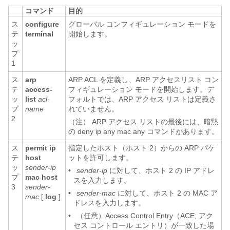
コマンド
目的
ス
configure
グローバル コンフィギュレーション モードを
テ
terminal
開始します。
ッ
プ
1
ス
arp
ARP ACL を定義し、ARP アクセスリスト コン
テ
access-
フィギュレーション モードを開始します。デ
ッ
list
acl-
フォルトでは、ARP アクセス リストは定義さ
プ
name
れていません。
2
（注） ARP アクセス リストの最後には、暗黙
の deny ip any mac any コマンドがあります。
ス
permit ip
指定したホスト（ホスト 2）からの ARP パケ
テ
host
ットを許可します。
ッ
sender-ip
•
sender-ip
に対して、ホスト 2 の IP アドレ
プ
mac host
スを入力します。
3
sender-
•
sender-mac
に対して、ホスト 2 の MAC ア
mac
[
log
]
ドレスを入力します。
•
（任意）Access Control Entry（ACE; アク
セス コントロール エントリ）が一致した場