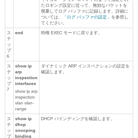
たロギング設定に従って、無効なパケットを
廃棄してログ バッファに記録します。詳細に
ついては、
「ログ バッファの設定」
を参照し
てください。
ス
end
特権 EXEC モードに戻ります。
テ
ッ
プ
6
ス
show ip
ダイナミック ARP インスペクションの設定を
テ
arp
確認します。
ッ
inspection
プ
interfaces
7
show ip arp
inspection
vlan
vlan-
range
ス
show ip
DHCP バインディングを確認します。
テ
dhcp
ッ
snooping
プ
binding