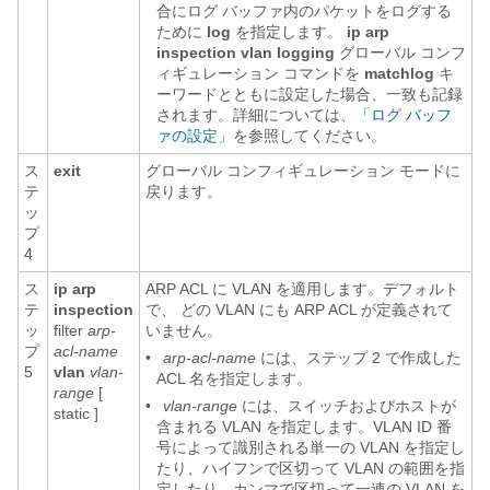
合にログ バッファ内のパケットをログする
ために
log
を指定します。
ip arp
inspection vlan logging
グローバル コンフ
ィギュレーション コマンドを
matchlog
キ
ーワードとともに設定した場合、一致も記録
されます。詳細については、
「ログ バッフ
ァの設定」
を参照してください。
ス
exit
グローバル コンフィギュレーション モードに
テ
戻ります。
ッ
プ
4
ス
ip arp
ARP ACL に VLAN を適用します。デフォルト
テ
inspection
で、
どの VLAN にも ARP ACL が定義されて
ッ
filter
arp-
いません。
プ
acl-name
•
arp-acl-name
には、ステップ 2 で作成した
5
vlan
vlan-
ACL 名を指定します。
range
[
•
vlan-range
には、スイッチおよびホストが
static
]
含まれる VLAN を指定します。VLAN ID 番
号によって識別される単一の VLAN を指定し
たり、ハイフンで区切って VLAN の範囲を指
定したり、カンマで区切って一連の VLAN を