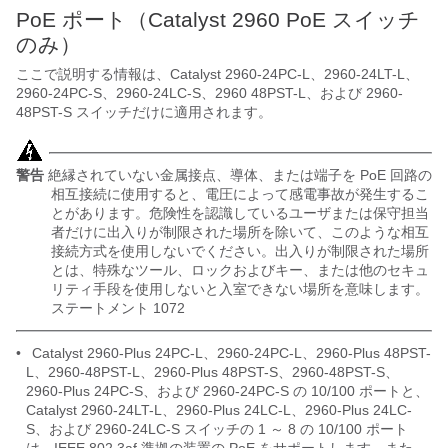
PoE ポート（Catalyst 2960 PoE スイッチ
のみ）
ここで説明する情報は、
Catalyst 2960-24PC-L、2960-24LT-L、
2960-24PC-S、2960-24LC-S、2960 48PST-L、および 2960-
48PST-S スイッチだけに適用されます。
警告
絶縁されていない金属接点、導体、または端子を PoE 回路の
相互接続に使用すると、電圧によって感電事故が発生するこ
とがあります。危険性を認識しているユーザまたは保守担当
者だけに出入りが制限された場所を除いて、このような相互
接続方式を使用しないでください。出入りが制限された場所
とは、特殊なツール、ロックおよびキー、または他のセキュ
リティ手段を使用しないと入室できない場所を意味します。
ステートメント 1072
•
Catalyst 2960-Plus 24PC-L、2960-24PC-L、2960-Plus 48PST-
L、2960-48PST-L、2960-Plus 48PST-S、2960-48PST-S、
2960-Plus 24PC-S、および 2960-24PC-S の 10/100 ポートと、
Catalyst 2960-24LT-L、2960-Plus 24LC-L、2960-Plus 24LC-
S、および 2960-24LC-S スイッチの 1 ～ 8 の 10/100 ポート