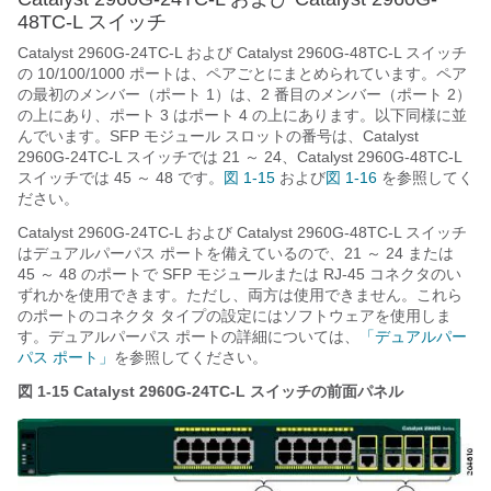
48TC-L スイッチ
Catalyst 2960G-24TC-L および Catalyst 2960G-48TC-L スイッチ
の 10/100/1000 ポートは、ペアごとにまとめられています。ペア
の最初のメンバー（ポート 1）は、2 番目のメンバー（ポート 2）
の上にあり、ポート 3 はポート 4 の上にあります。以下同様に並
んでいます。SFP モジュール スロットの番号
は、Catalyst
2960G-24TC-L スイッチでは 21 ～ 24、Catalyst 2960G-48TC-L
スイッチでは 45 ～ 48 です。
図 1-15
および
図 1-16
を参照してく
ださい。
Catalyst 2960G-24TC-L および Catalyst 2960G-48TC-L スイッチ
はデュアルパーパス ポートを備えているので、21 ～ 24 または
45 ～ 48 のポートで SFP モジュールまたは RJ-45 コネクタのい
ずれかを使用できます。ただし、両方は使用できません。これら
のポートのコネクタ タイプの設定にはソフトウェアを使用しま
す。デュアルパーパス ポートの詳細については、
「デュアルパー
パス ポート」
を参照してください。
図 1-15
Catalyst 2960G-24TC-L スイッチの前面パネル