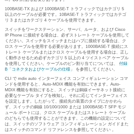
100BASE-TX および 1000BASE-T トラフィックではカテゴリ 5
以上のケーブルが必要です。10BASE-T トラフィックではカテゴ
リ 3 またはカテゴリ 4 ケーブルを使用できます。
スイッチをワークステーション、サーバ、ルータ、および Cisco
IP Phone に接続する場合は、必ずストレート ケーブルを使用して
ください。スイッチをスイッチまたはハブに接続する場合は、ク
ロス ケーブルを使用する必要があります。1000BASE-T 接続にス
トレート ケーブルまたはクロス ケーブルを使用する場合は、正し
く動作させるため必ずカテゴリ 5 以上の 4 ツイストペア ケーブル
を使用してください。ケーブルのピン割り当てについては、
付録
B「コネクタおよびケーブルの仕様」
を参照してください。
CLI で mdix auto インターフェイス コンフィギュレーション コマ
ンドを使用すると、Auto-MDIX 機能を有効にできます。Auto-
MDIX 機能を有効にすると、スイッチは銅線イーサネット接続に
必要なケーブル タイプを検知し、それに応じてインターフェイス
を設定します。したがって、接続先の装置のタイプにかかわら
ず、スイッチの銅線 10/100/1000 または 1000BASE-T SFP モジ
ュール ポートには、クロス ケーブルまたはストレート ケーブル
のどちらでも使用することができます。この機能の設定について
は、スイッチのソフトウェア コンフィギュレーション ガイドまた
はスイッチのコマンド リファレンスを参照してください
。