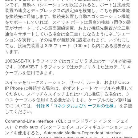
ンです。
自動ネゴシエーションが設定されると、ポートは接続先
装置の速度とデュプレックスの設定値を検知し、こちら側の機能
を接続先に通知します。接続先装置も自動ネゴシエーション機能
をサポートしていれば、スイッチ ポートは最良の接続（両側の装
置がサポートしている最高回線速度、および接続先装置が全二重
通信をサポートしている場合は全二重）になるようにネゴシエー
ションを実行し、その結果が自動的に設定されます。いずれにし
ても、接続先装置は 328 フィート（100 m）以内にある必要があ
ります。
100BASE-TX トラフィックではカテゴリ 5
以上のケーブルが必要
です。10BASE-T トラフィックではカテゴリ 3 またはカテゴリ 4
ケーブルを使用できます。
スイッチをワークステーション、サーバ、ルータ、および Cisco
IP Phone に接続する場合は、必ずストレート ケーブルを使用して
ください。スイッチをスイッチまたはハブに接続する場合は、ク
ロス ケーブルを使用する必要があります。ケーブルのピン割り当
てについては、
付録 B「コネクタおよびケーブルの仕様」
を参照
してください。
Command-Line Interface（CLI; コマンドライン インターフェイ
ス）で mdix auto インターフェイス コンフィギュレーション コマ
ンドを使用すると、Automatic Medium-Dependent Interface