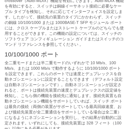
crossover（Auto-MDIX）機能を有効にできます。Auto-MDIX 機能
を有効にすると、スイッチは銅線イーサネット接続に必要なケー
ブル タイプを検知し、それに応じてインターフェイスを設定しま
す。したがって、接続先の装置のタイプにかかわらず、スイッチ
の銅線 10/100/1000 または 1000BASE-T SFP モジュール ポート
には、クロス ケーブルまたはストレート ケーブルのどちらでも使
用することができます。この機能の設定については、スイッチの
ソフトウェア コンフィギュレーション ガイドまたはスイッチのコ
マンド リファレンスを参照してください
。
10/100/1000 ポート
全二重モードまたは半二重モードのいずれかで 10 Mb/s、100
Mb/s、または 1000 Mb/s で動作するように 10/100/1000 ポート
を設定できます。これらのポートでは速度とデュプレックスを自
動ネゴシエーションに設定することもできます （デフォルト設定
は自動ネゴシエーションです）。
自動ネゴシエーションが設定さ
れると、ポートは接続先装置の速度とデュプレックスの設定値を
検知し、こちら側の機能を接続先に通知します。接続先装置も自
動ネゴシエーション機能をサポートしていれば、スイッチ ポート
は最良の接続（両側の装置がサポートしている最高回線速度、お
よび接続先装置が全二重通信をサポートしている場合は全二重）
になるようにネゴシエーションを実行し、その結果が自動的に設
定されます。いずれにしても、接続先装置は 328 フィート（100
m）以内にある必要があります。