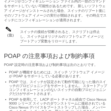
イメージがコンフィギュレーション ファイル内の一部のコマンド
をサポートしていない可能性があるためです。 新しいソフトウェ
ア イメージがインストールされた場合、スイッチのリブート後に
そのソフトウェア イメージの実行が開始されます。 その時点でス
イッチにコンフィギュレーションが適用されます。
スイッチの接続が切断されると、スクリプトは停止
（注）
し、スイッチはオリジナルのソフトウェア イメージと
ブートアップ変数をリロードします。
POAP の注意事項および制約事項
POAP 設定時の注意事項および制約事項は次のとおりです。
POAP が機能するためには、スイッチ ソフトウェア イメージ
が POAP をサポートしている必要があります。
POAP では、スイッチが設定されて動作可能になった後のスイ
ッチのプロビジョニングをサポートしません。 スタートアップ
コンフィギュレーションのないスイッチの自動プロビジョニン
グだけがサポートされます。
POAP を使用して、LACP ポート チャネル経由で Cisco Nexus
9000 シリーズ スイッチのダウンストリームに接続されている
Cisco Nexus デバイスをブートストラップした場合、メンバー