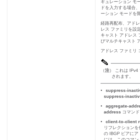
ギュレーション モ
ドを入力する場合、
ーション モードを
経路再配布、アドレ
レス ファミリを設定
キャスト アドレス 
びマルチキャスト 
アドレス ファミリ
（
注
） これは IP
されます。
•
suppress-inacti
suppress-inactiv
•
aggregate-addr
address
コマンド
•
client-to-client 
リフレクションを使
の IBGP ピ
には、このコマン