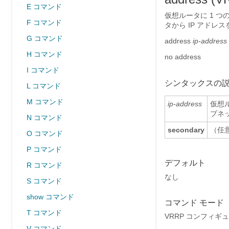
E コマンド
仮想ルータに 1 つ
F コマンド
タから IP アド
G コマンド
address
ip-address
H コマンド
no address
I コマンド
シンタックスの
L コマンド
M コマンド
ip-address
仮想
ブネ
N コマンド
secondary
（任
O コマンド
P コマンド
デフォルト
R コマンド
なし
S コマンド
show コマンド
コマンド モード
T コマンド
VRRP コンフィギ
V コマンド