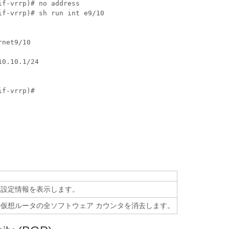
if-vrrp)# no address
if-vrrp)# sh run int e9/10
rnet9/10
10.10.1/24
if-vrrp)#
P 設定情報を表示します。
仮想ルータの全ソフトウェア カウンタを消去します。