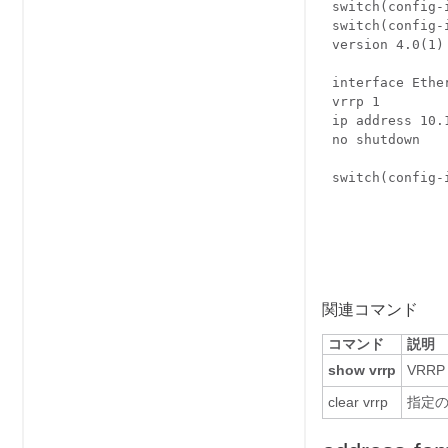
switch(config-
switch(config-
version 4.0(1)
interface Ethe
vrrp 1
ip address 10.
no shutdown
switch(config-
関連コマンド
コマンド
説明
show vrrp
VRR
clear vrrp
指定の