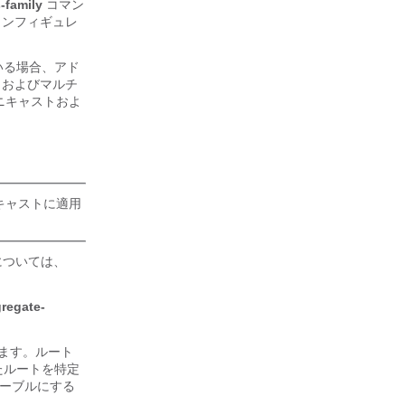
-family
コマン
コンフィギュレ
いる場合、アド
ストおよびマルチ
ユニキャストおよ
ニキャストに適用
については、
regate-
ます。ルート
したルートを特定
セーブルにする
。