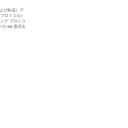
ングおよび転送）ア
ェイ プロトコル）
ング プロトコ
ドの
no
形式を