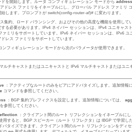
ードを開始します。ルータ コンフィギュレーション モードから
address
アドレス ファミリをイネーブルにし、グローバル アドレス ファミリ 
開始します。プロンプトが
switch(config-router-af)#
に変わります。
ス集約、ロード バランシング、およびその他の高度な機能を使用して
する必要があります。IPv4 ネイバー セッションは、IPv4 ユニキャ
ファミリをサポートしています。IPv6 ネイバー セッションは、IPv6 
アドレス ファミリをサポートしています。
 コンフィギュレーション モードから次のパラメータが使用できます。
v4 マルチキャストまたはユニキャストと IPv6 マルチキャストまたはユ
ve
：アクティブなルートのみをピアにアドバタイズします。追加情報
e
コマンドを参照してください。
ess
：BGP 集約プレフィクスを設定します。追加情報については、
agg
を参照してください。
reflection
：クライアント間のルート リフレクションをイネーブルにし
用すると、BGP スピーカー（ルート リフレクタ）は IBGP で学習
アにアドバタイズできます。クライアント間のルート リフレクションをディ
ドの
no
形式を使用します。デフォルトで、イネーブルになっています