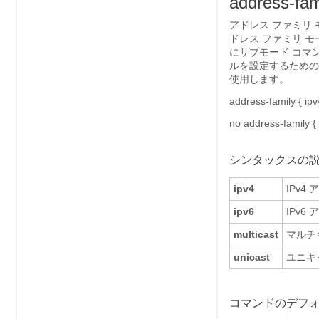
address-fam
アドレス ファミリ モー
ドレス ファミリ モード
にサブモード コマ
ルを設定するための
使用します。
address-family
{
ipv
no address-family
{
シンタックスの
ipv4
IPv
ipv6
IPv
multicast
マルチ
unicast
ユニキ
コマンドのデフ