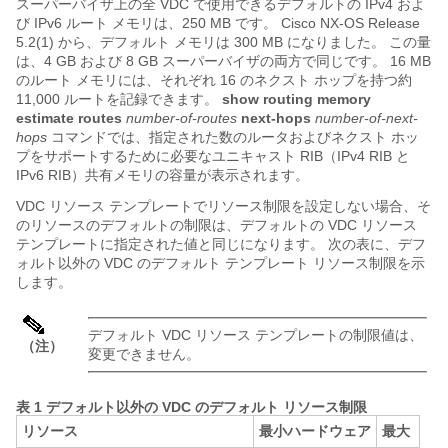
スーパーバイザ上の全 VDC で使用できるデフォルトの IPv4 およ
び IPv6 ルート メモリは、250 MB です。 Cisco NX-OS Release
5.2(1) から、デフォルト メモリは 300 MB になりました。 この量
は、4 GB および 8 GB スーパーバイザの両方で同じです。 16 MB
のルート メモリには、それぞれ 16 のネクスト ホップを持つ約
11,000 ルートを記録できます。
show routing memory
estimate routes
number-of-routes
next-hops
number-of-next-
hops
コマンドでは、指定された数のルータおよびネクスト ホッ
プをサポートするために必要なユニキャスト RIB（IPv4 RIB と
IPv6 RIB）共有メモリの容量が表示されます。
VDC リソース テンプレートでリソース制限を設定しない場合、そ
のリソースのデフォルトの制限は、デフォルトの VDC リソース
テンプレートに指定された値と同じになります。 次の表に、デフ
ォルト以外の VDC のデフォルト テンプレート リソース制限を示
します。
デフォルト VDC リソース テンプレートの制限値は、
（注）
変更できません。
表 1 デフォルト以外の VDC のデフォルト リソース制限
リソース
最小ハードウェア
最大