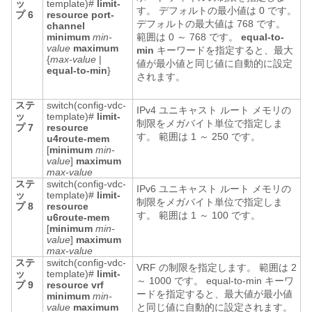
ッ
template)#
limit-
す。 デフォルトの最小値は 0 です。
プ 6
resource port-
デフォルトの最大値は 768 です。
channel
minimum
min-
範囲は 0 ～ 768 です。
equal-to-
value
maximum
min
キーワードを指定すると、最大
{
max-value
|
値が最小値と同じ値に自動的に設定
equal-to-min
}
されます。
ステ
switch(config-vdc-
IPv4 ユニキャスト ルート メモリの
ッ
template)#
limit-
制限をメガバイト単位で指定しま
プ 7
resource
す。 範囲は 1 ～ 250 です。
u4route-mem
[
minimum
min-
value
]
maximum
max-value
ステ
switch(config-vdc-
IPv6 ユニキャスト ルート メモリの
ッ
template)#
limit-
制限をメガバイト単位で指定しま
プ 8
resource
す。 範囲は 1 ～ 100 です。
u6route-mem
[
minimum
min-
value
]
maximum
max-value
ステ
switch(config-vdc-
VRF の制限を指定します。 範囲は 2
ッ
template)#
limit-
～ 1000 です。 equal-to-min キーワ
プ 9
resource vrf
ードを指定すると、最大値が最小値
minimum
min-
value
maximum
と同じ値に自動的に設定されます。