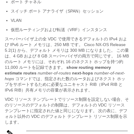
ポート チャネル
スイッチ ポート アナライザ（SPAN）セッション
VLAN
仮想ルーティングおよび転送（VRF）インスタンス
スーパーバイザ上の全 VDC で使用できるデフォルトの IPv4 およ
び IPv6 ルート メモリは、250 MB です。 Cisco NX-OS Release
5.2(1) から、デフォルト メモリは 300 MB になりました。 この量
は、4 GB および 8 GB スーパーバイザの両方で同じです。 16 MB
のルート メモリには、それぞれ 16 のネクスト ホップを持つ約
11,000 ルートを記録できます。
show routing memory
estimate routes
number-of-routes
next-hops
number-of-next-
hops
コマンドでは、指定された数のルータおよびネクスト ホッ
プをサポートするために必要なユニキャスト RIB（IPv4 RIB と
IPv6 RIB）共有メモリの容量が表示されます。
VDC リソース テンプレートでリソース制限を設定しない場合、そ
のリソースのデフォルトの制限は、デフォルトの VDC リソース
テンプレートに指定された値と同じになります。 次の表に、デフ
ォルト以外の VDC のデフォルト テンプレート リソース制限を示
します。