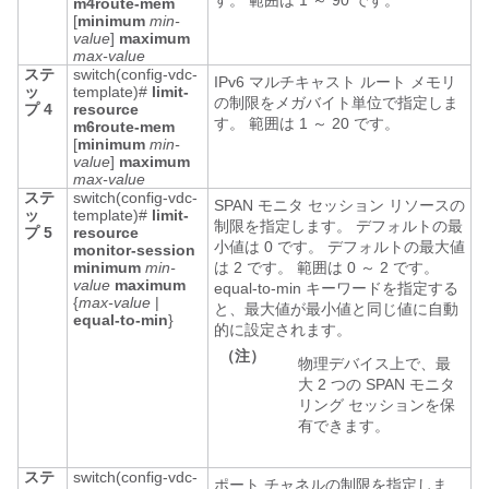
す。 範囲は 1 ～ 90 です。
m4route-mem
[
minimum
min-
value
]
maximum
max-value
ステ
switch(config-vdc-
IPv6 マルチキャスト ルート メモリ
ッ
template)#
limit-
の制限をメガバイト単位で指定しま
プ 4
resource
す。 範囲は 1 ～ 20 です。
m6route-mem
[
minimum
min-
value
]
maximum
max-value
ステ
switch(config-vdc-
SPAN モニタ セッション リソースの
ッ
template)#
limit-
制限を指定します。 デフォルトの最
プ 5
resource
小値は 0 です。 デフォルトの最大値
monitor-session
minimum
min-
は 2 です。 範囲は 0 ～ 2 です。
value
maximum
equal-to-min キーワードを指定する
{
max-value
|
と、最大値が最小値と同じ値に自動
equal-to-min
}
的に設定されます。
（注）
物理デバイス上で、最
大 2 つの SPAN モニタ
リング セッションを保
有できます。
ステ
switch(config-vdc-
ポート チャネルの制限を指定しま