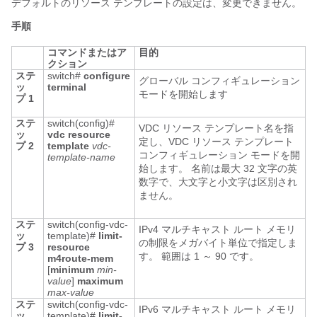
デフォルトのリソース テンプレートの設定は、変更できません。
手順
コマンドまたはア
目的
クション
ステ
switch#
configure
グローバル コンフィギュレーション
ッ
terminal
モードを開始します
プ 1
ステ
switch(config)#
VDC リソース テンプレート名を指
ッ
vdc resource
定し、VDC リソース テンプレート
プ 2
template
vdc-
コンフィギュレーション モードを開
template-name
始します。 名前は最大 32 文字の英
数字で、大文字と小文字は区別され
ません。
ステ
switch(config-vdc-
IPv4 マルチキャスト ルート メモリ
ッ
template)#
limit-
の制限をメガバイト単位で指定しま
プ 3
resource
す。 範囲は 1 ～ 90 です。
m4route-mem
[
minimum
min-
value
]
maximum
max-value
ステ
switch(config-vdc-
IPv6 マルチキャスト ルート メモリ
ッ
template)#
limit-