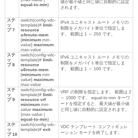
値が最小値と同じ値に自動的に設定
equal-to-min
}
されます。
ステ
switch(config-vdc-
IPv4 ユニキャスト ルート メモリの
ッ
template)#
limit-
制限をメガバイト単位で指定しま
プ 7
resource
す。 範囲は 1 ～ 250 です。
u4route-mem
[
minimum
min-
value
]
maximum
max-value
ステ
switch(config-vdc-
IPv6 ユニキャスト ルート メモリの
ッ
template)#
limit-
制限をメガバイト単位で指定しま
プ 8
resource
す。 範囲は 1 ～ 100 です。
u6route-mem
[
minimum
min-
value
]
maximum
max-value
ステ
switch(config-vdc-
VRF の制限を指定します。 範囲は 2
ッ
template)#
limit-
～ 1000 です。 equal-to-min キーワ
プ 9
resource vrf
ードを指定すると、最大値が最小値
minimum
min-
value
maximum
と同じ値に自動的に設定されます。
{
max-value
|
equal-to-min
}
ステ
switch(config-vdc-
VDC テンプレート コンフィギュレ
ッ
template)#
exit
ーション モードを終了します。
プ 10