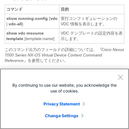
コマンド
目的
show running-config
{
vdc
実行コンフィギュレーションの
|
vdc-all
}
VDC 情報を表示します。
show vdc resource
VDC テンプレートの設定内容を表
template
[
template-name
]
示します。
このコマンド出力のフィールドの詳細については、
『Cisco Nexus
7000 Series NX-OS Virtual Device Context Command
Reference』
を参照してください。
VDC リソース テンプレートのコンフ
ィギュレーションの例
By continuing to use our website, you acknowledge the
use of cookies.
次の例は、VDC リソース テンプレートを設定する方法を示したも
のです。
vdc resource template TemplateA

Privacy Statement
  limit-resource port-channel minimum 4 maximum 128

  limit-resource span-ssn minimum 1 maximum equal-to-m
Change Settings
  limit-resource vlan minimum 32 maximum 1024

  limit-resource vrf minimum 32 maximum 1000