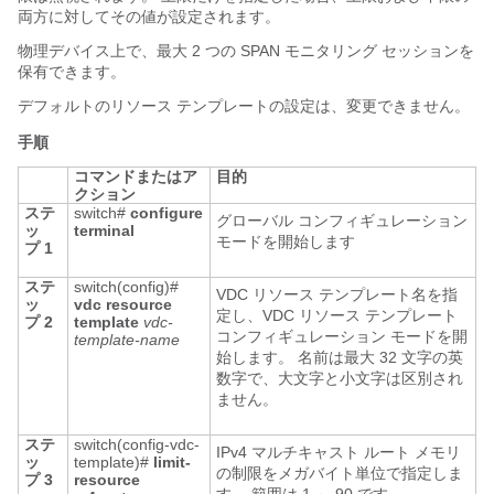
両方に対してその値が設定されます。
物理デバイス上で、最大 2 つの SPAN モニタリング セッションを
保有できます。
デフォルトのリソース テンプレートの設定は、変更できません。
手順
コマンドまたはア
目的
クション
ステ
switch#
configure
グローバル コンフィギュレーション
ッ
terminal
モードを開始します
プ 1
ステ
switch(config)#
VDC リソース テンプレート名を指
ッ
vdc resource
定し、VDC リソース テンプレート
プ 2
template
vdc-
コンフィギュレーション モードを開
template-name
始します。 名前は最大 32 文字の英
数字で、大文字と小文字は区別され
ません。
ステ
switch(config-vdc-
IPv4 マルチキャスト ルート メモリ
ッ
template)#
limit-
の制限をメガバイト単位で指定しま
プ 3
resource