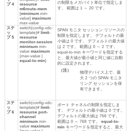
の制限をメガバイト単位で指定しま
プ 4
resource
す。 範囲は 1 ～ 20 です。
m6route-mem
[
minimum
min-
value
]
maximum
max-value
ステ
switch(config-vdc-
SPAN モニタ セッション リソースの
ッ
template)#
limit-
制限を指定します。 デフォルトの最
プ 5
resource
小値は 0 です。 デフォルトの最大値
monitor-session
minimum
min-
は 2 です。 範囲は 0 ～ 2 です。
value
maximum
equal-to-min キーワードを指定する
{
max-value
|
と、最大値が最小値と同じ値に自動
equal-to-min
}
的に設定されます。
（注）
物理デバイス上で、最
大 2 つの SPAN モニタ
リング セッションを保
有できます。
ステ
switch(config-vdc-
ポート チャネルの制限を指定しま
ッ
template)#
limit-
す。 デフォルトの最小値は 0 です。
プ 6
resource port-
デフォルトの最大値は 768 です。
channel
minimum
min-
範囲は 0 ～ 768 です。
equal-to-
value
maximum
min
キーワードを指定すると、最大
{
max-value
|