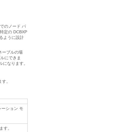
ピア間でのノード パ
定の DCBXP
するように設計
イネーブルの場
ブルにできま
ブルになります。
ます。
レーション モ
します。