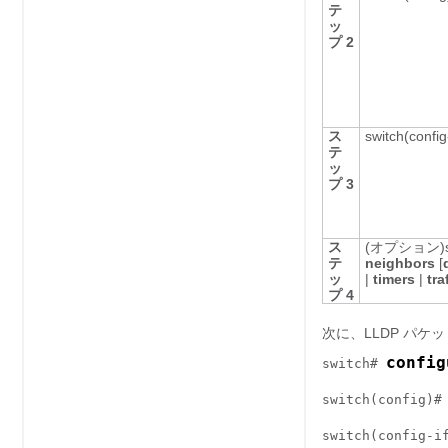
テ
ッ
プ 2
ス
switch(config-
テ
ッ
プ 3
ス
(オプション)
テ
neighbors
[
ッ
|
timers
|
tra
プ 4
次に、LLDP パ
config
switch# 
switch(config)#
switch(config-i