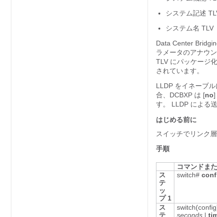
システム記述 TL
システム名 TLV
Data Center B
ラメータのアナウンス
TLV にパッケージ
されています。
LLDP をイネーブ
合、DCBXP は
[
no
す。 LLDP に
はじめる前に
スイッチでリンク層
手順
コマンドま
ス
switch#
conf
テ
ッ
プ 1
ス
switch(confi
テ
seconds
|
ti