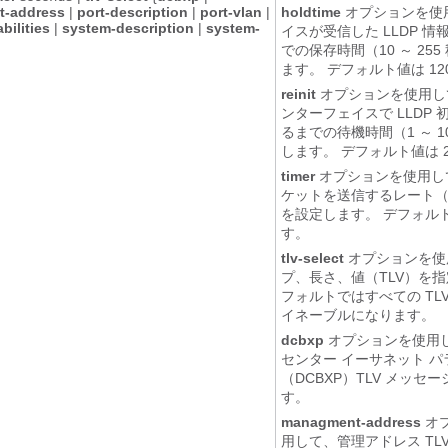
-address
|
port-description
|
port-vlan
|
holdtime
オプションを使
bilities
|
system-description
|
system-
イスが受信した LLDP 
での保存時間（10 ～ 25
ます。 デフォルト値は 12
reinit
オプションを使用し
ンターフェイスで LLDP
るまでの待機時間（1 ～ 1
します。 デフォルト値は 
timer
オプションを使用して
ケットを送信するレート（5 
を設定します。 デフォルト
す。
tlv-select
オプションを使
プ、長さ、値（TLV）を指
フォルトではすべての TL
イネーブルになります。
dcbxp
オプションを使用
センター イーサネット 
（DCBXP）TLV メッセ
す。
managment-address
オ
用して、管理アドレス TL