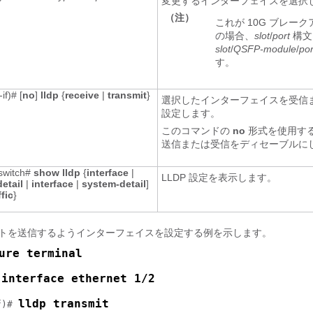
変更するインターフェイスを選択
（注）
これが 10G ブレーク
の場合、
slot
/
port
構文
slot
/
QSFP-module
/
por
す。
if)# [
no
]
lldp
{
receive
|
transmit
}
選択したインターフェイスを受信
設定します。
このコマンドの
no
形式を使用する
送信または受信をディセーブルに
switch#
show lldp
{
interface
|
LLDP 設定を表示します。
detail
|
interface
|
system-detail
]
ffic
}
ケットを送信するようインターフェイスを設定する例を示します。
ure terminal
interface ethernet 1/2
 
lldp transmit
f)# 