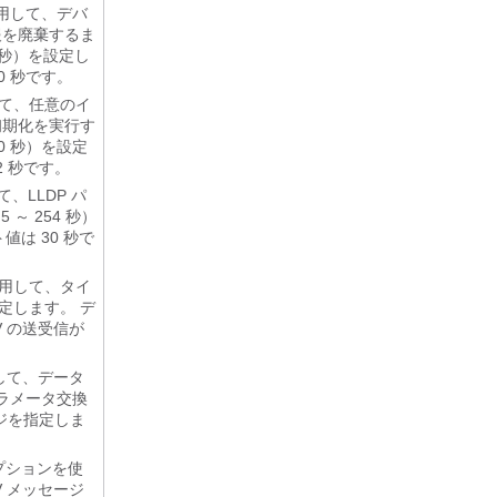
用して、デバ
情報を廃棄するま
5 秒）を設定し
0 秒です。
て、任意のイ
 初期化を実行す
0 秒）を設定
2 秒です。
、LLDP パ
～ 254 秒）
値は 30 秒で
用して、タイ
定します。 デ
V の送受信が
して、データ
パラメータ交換
ージを指定しま
プションを使
V メッセージ