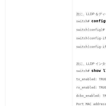
次に、LLDP を
config
switch# 
switch(config)#
switch(config-i
switch(config-i
次に、LLDP イ
show l
switch# 
tx_enabled: TRU
rx_enabled: TRU
dcbx_enabled: T
Port MAC addres