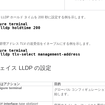
LLDP ホールド タイムを 200 秒に設定する例を示します。
ure terminal
lldp holdtime 200
 
る管理アドレス TLV の送受信をイネーブルにする例を示します。
ure terminal
lldp tlv-select management-address
 
イス LLDP の設定
たはアクション
目的
igure terminal
グローバル コンフィギュレーショ
始します。
g)#
interface
type
slot
/
port