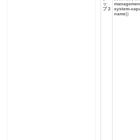
ッ
management
プ 2
system-capa
name
}}