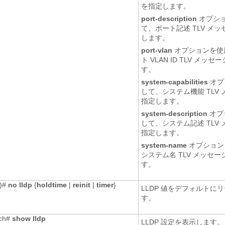
を指定します。
port-description
オプシ
て、ポート記述 TLV メ
します。
port-vlan
オプションを使
ト VLAN ID TLV メッ
す。
system-capabilities
オプ
して、システム機能 TLV
指定します。
system-description
オプ
して、システム記述 TLV
指定します。
system-name
オプション
システム名 TLV メッセ
す。
g)#
no lldp
{
holdtime
|
reinit
|
timer
}
LLDP 値をデフォルトに
す。
tch#
show lldp
LLDP 設定を表示します。