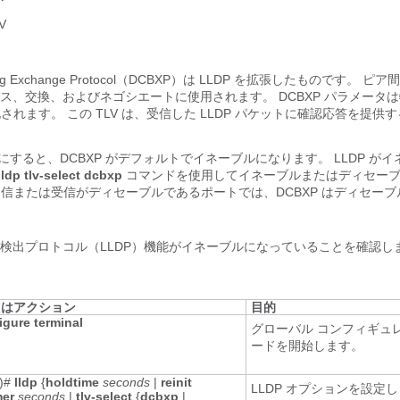
V
ridging Exchange Protocol（DCBXP）は LLDP を拡張したものです。 
、交換、およびネゴシエートに使用されます。 DCBXP パラメータは特
化されます。 この TLV は、受信した LLDP パケットに確認応答を提供
ルにすると、DCBXP がデフォルトでイネーブルになります。 LLDP が
]
ldp tlv-select dcbxp
コマンドを使用してイネーブルまたはディセー
よる送信または受信がディセーブルであるポートでは、DCBXP はディセー
検出プロトコル（LLDP）機能がイネーブルになっていることを確認し
たはアクション
目的
igure terminal
グローバル コンフィギュ
ードを開始します。
g)#
lldp
{
holdtime
seconds
|
reinit
LLDP オプションを設定
mer
seconds
|
tlv-select
{
dcbxp
|