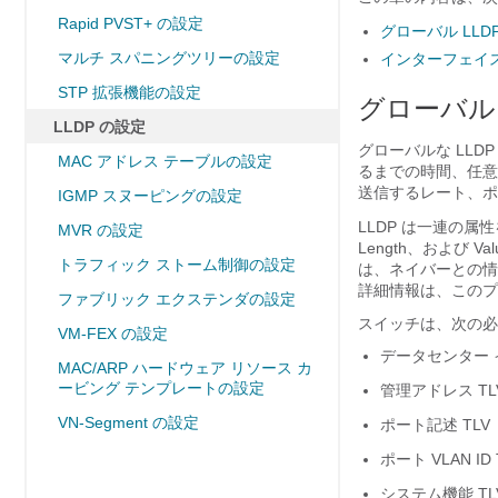
Rapid PVST+ の設定
グローバル LLD
マルチ スパニングツリーの設定
インターフェイス 
STP 拡張機能の設定
グローバル 
LLDP の設定
グローバルな LLD
MAC アドレス テーブルの設定
るまでの時間、任意
送信するレート、ポ
IGMP スヌーピングの設定
LLDP は一連の属
MVR の設定
Length、および 
トラフィック ストーム制御の設定
は、ネイバーとの情報
詳細情報は、このプ
ファブリック エクステンダの設定
スイッチは、次の必須
VM-FEX の設定
データセンター 
MAC/ARP ハードウェア リソース カ
ービング テンプレートの設定
管理アドレス TL
VN-Segment の設定
ポート記述 TLV
ポート VLAN ID 
システム機能 TL