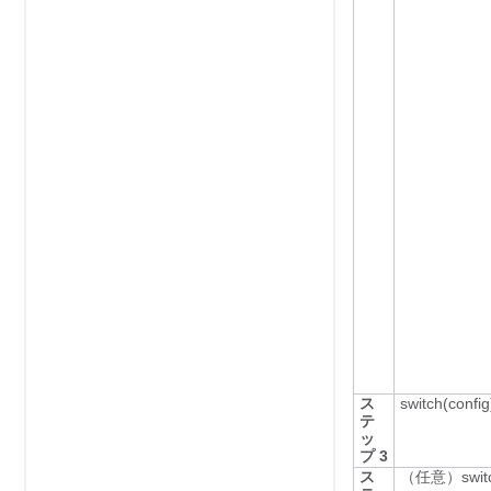
ス
switch(confi
テ
ッ
プ 3
ス
（任意）
swi