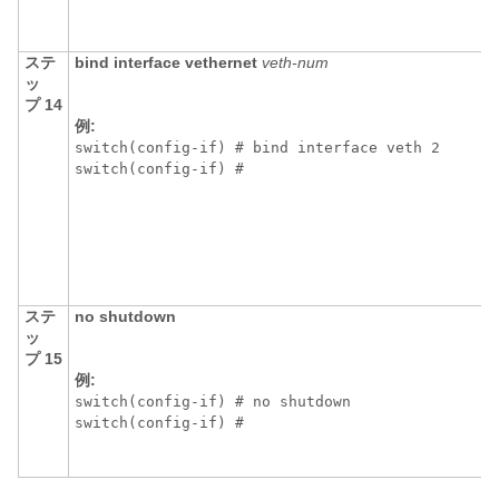
ステ
bind interface vethernet
veth-num
ッ
プ 14
例:
switch(config-if) # bind interface veth 2

switch(config-if) # 
ステ
no shutdown
ッ
プ 15
例:
switch(config-if) # no shutdown

switch(config-if) # 