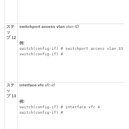
ステ
switchport access vlan
vlan-ID
ッ
プ 12
例:
switch(config-if) # switchport access vlan 33

switch(config-if) # 
ステ
interface vfc
vfc-id
ッ
プ 13
例:
switch(config-if) # interface vfc 4

switch(config-if) # 