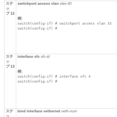
ステ
switchport access vlan
vlan-ID
ッ
プ 12
例:
switch(config-if) # switchport access vlan 33

switch(config-if) # 
ステ
interface vfc
vfc-id
ッ
プ 13
例:
switch(config-if) # interface vfc 4

switch(config-if) # 
ステ
bind interface vethernet
veth-num
ッ