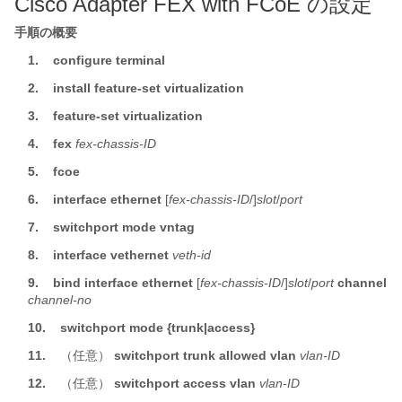
Cisco Adapter FEX with FCoE
の設定
手順の概要
1.
configure terminal
2.
install feature-set virtualization
3.
feature-set virtualization
4.
fex
fex-chassis-ID
5.
fcoe
6.
interface ethernet
[
fex-chassis-ID
/]
slot
/
port
7.
switchport mode vntag
8.
interface vethernet
veth-id
9.
bind interface ethernet
[
fex-chassis-ID
/]
slot
/
port
channel
channel-no
10.
switchport mode {trunk|access}
11.
（任意）
switchport trunk allowed vlan
vlan-ID
12.
（任意）
switchport access vlan
vlan-ID