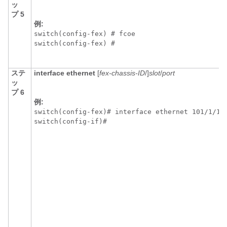
ッ
プ 5
例:
switch(config-fex) # fcoe

switch(config-fex) # 
ステ
interface ethernet
[
fex-chassis-ID
/]
slot
/
port
ッ
プ 6
例:
switch(config-fex)# interface ethernet 101/1/1

switch(config-if)# 