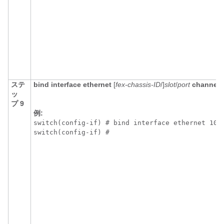
ステ
bind interface ethernet
[
fex-chassis-ID
/]
slot
/
port
channel
ッ
プ 9
例:
switch(config-if) # bind interface ethernet 101/
switch(config-if) # 