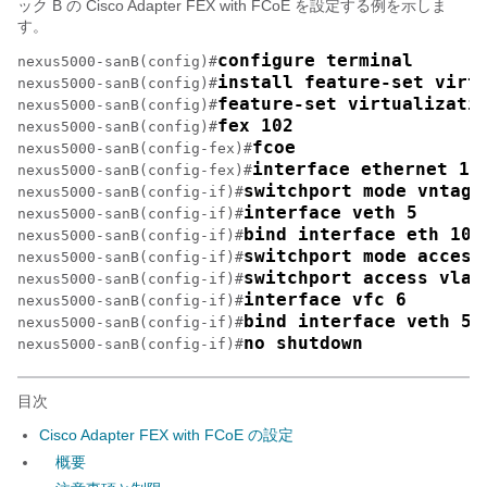
ック B の
Cisco Adapter FEX with FCoE
を設定する例を示しま
す。
configure terminal
nexus5000-sanB(config)#
install feature-set virt
nexus5000-sanB(config)#
feature-set virtualizati
nexus5000-sanB(config)#
fex 102
nexus5000-sanB(config)#
fcoe
nexus5000-sanB(config-fex)#
interface ethernet 10
nexus5000-sanB(config-fex)#
switchport mode vntag
nexus5000-sanB(config-if)#
interface veth 5
nexus5000-sanB(config-if)#
bind interface eth 102
nexus5000-sanB(config-if)#
switchport mode access
nexus5000-sanB(config-if)#
switchport access vlan
nexus5000-sanB(config-if)#
interface vfc 6
nexus5000-sanB(config-if)#
bind interface veth 5
nexus5000-sanB(config-if)#
no shutdown
nexus5000-sanB(config-if)#
目次
Cisco Adapter FEX with FCoE の設定
概要