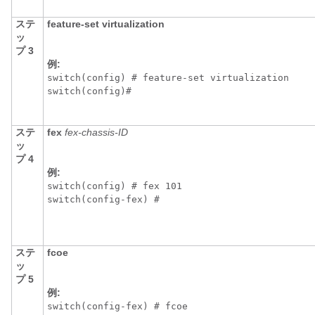
ステ
feature-set virtualization
ッ
プ 3
例:
switch(config) # feature-set virtualization

switch(config)#
ステ
fex
fex-chassis-ID
ッ
プ 4
例:
switch(config) # fex 101

switch(config-fex) # 
ステ
fcoe
ッ
プ 5
例:
switch(config-fex) # fcoe
