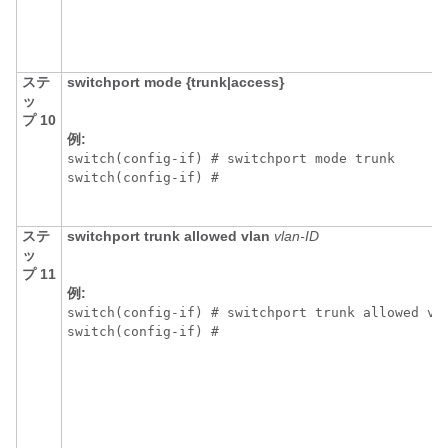
ステ
switchport mode {trunk|access}
ッ
プ 10
例:
switch(config-if) # switchport mode trunk

switch(config-if) # 
ステ
switchport trunk allowed vlan
vlan-ID
ッ
プ 11
例:
switch(config-if) # switchport trunk allowed vla
switch(config-if) # 