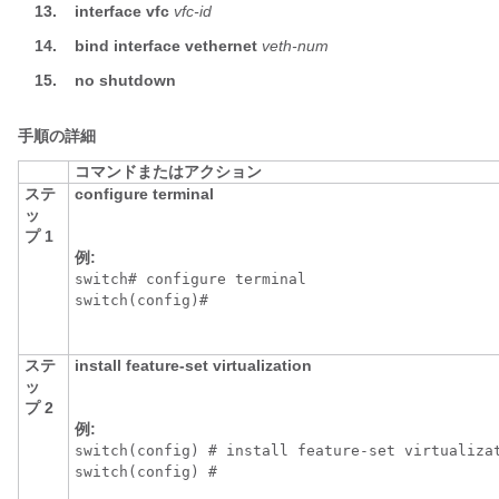
13.
interface vfc
vfc-id
14.
bind interface vethernet
veth-num
15.
no shutdown
手順の詳細
コマンドまたはアクション
ステ
configure terminal
ッ
プ 1
例:
switch# configure terminal

switch(config)#
ステ
install feature-set virtualization
ッ
プ 2
例:
switch(config) # install feature-set virtualizat
switch(config) #