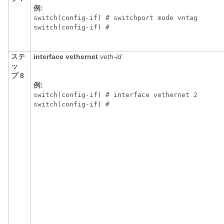
例:
switch(config-if) # switchport mode vntag

switch(config-if) # 
ステ
interface vethernet
veth-id
ッ
プ 8
例:
switch(config-if) # interface vethernet 2

switch(config-if) # 