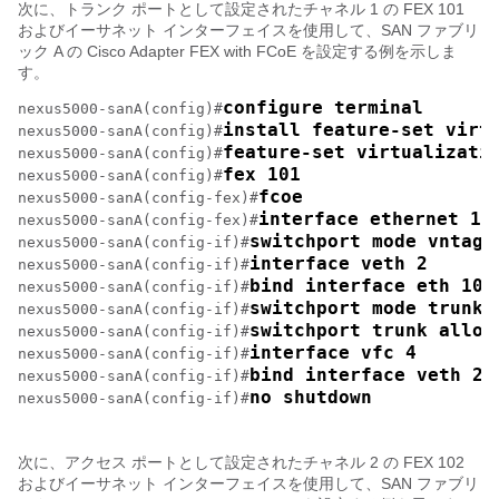
次に、トランク ポートとして設定されたチャネル 1 の FEX 101
およびイーサネット インターフェイスを使用して、SAN ファブリ
ック A の
Cisco Adapter FEX with FCoE
を設定する例を示しま
す。
configure terminal
nexus5000-sanA(config)#
install feature-set virt
nexus5000-sanA(config)#
feature-set virtualizati
nexus5000-sanA(config)#
fex 101
nexus5000-sanA(config)#
fcoe
nexus5000-sanA(config-fex)#
interface ethernet 10
nexus5000-sanA(config-fex)#
switchport mode vntag
nexus5000-sanA(config-if)#
interface veth 2
nexus5000-sanA(config-if)#
bind interface eth 101
nexus5000-sanA(config-if)#
switchport mode trunk
nexus5000-sanA(config-if)#
switchport trunk allow
nexus5000-sanA(config-if)#
interface vfc 4
nexus5000-sanA(config-if)#
bind interface veth 2
nexus5000-sanA(config-if)#
no shutdown
nexus5000-sanA(config-if)#
次に、アクセス ポートとして設定されたチャネル 2 の FEX 102
およびイーサネット インターフェイスを使用して、SAN ファブリ