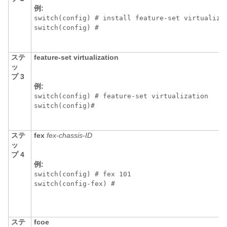
例:
switch(config) # install feature-set virtualizat
switch(config) #
ステ
feature-set virtualization
ッ
プ 3
例:
switch(config) # feature-set virtualization

switch(config)#
ステ
fex
fex-chassis-ID
ッ
プ 4
例:
switch(config) # fex 101

switch(config-fex) # 
ステ
fcoe