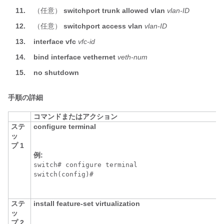
11.
（任意）
switchport trunk allowed vlan
vlan-ID
12.
（任意）
switchport access vlan
vlan-ID
13.
interface vfc
vfc-id
14.
bind interface vethernet
veth-num
15.
no shutdown
手順の詳細
コマンドまたはアクション
ステ
configure terminal
ッ
プ 1
例:
switch# configure terminal

switch(config)#
ステ
install feature-set virtualization
ッ
プ 2