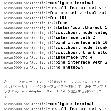
configure terminal
nexus5000-sanA(config)#
install feature-set virt
nexus5000-sanA(config)#
feature-set virtualizati
nexus5000-sanA(config)#
fex 101
nexus5000-sanA(config)#
fcoe
nexus5000-sanA(config-fex)#
interface ethernet 10
nexus5000-sanA(config-fex)#
switchport mode vntag
nexus5000-sanA(config-if)#
interface veth 2
nexus5000-sanA(config-if)#
bind interface eth 101
nexus5000-sanA(config-if)#
switchport mode trunk
nexus5000-sanA(config-if)#
switchport trunk allow
nexus5000-sanA(config-if)#
interface vfc 4
nexus5000-sanA(config-if)#
bind interface veth 2
nexus5000-sanA(config-if)#
no shutdown
nexus5000-sanA(config-if)#
次に、アクセス ポートとして設定されたチャネル 2 の FEX 102
およびイーサネット インターフェイスを使用して、SAN ファブリ
ック B の
Cisco Adapter FEX with FCoE
を設定する例を示しま
す。
configure terminal
nexus5000-sanB(config)#
install feature-set virt
nexus5000-sanB(config)#