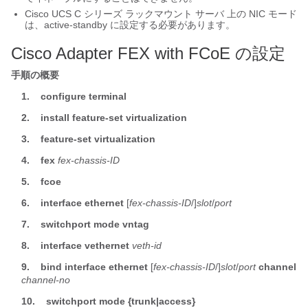
Cisco UCS C シリーズ ラックマウント サーバ
上の NIC モード
は、
active-standby
に設定する必要があります。
Cisco Adapter FEX with FCoE
の設定
手順の概要
1.
configure terminal
2.
install feature-set virtualization
3.
feature-set virtualization
4.
fex
fex-chassis-ID
5.
fcoe
6.
interface ethernet
[
fex-chassis-ID
/]
slot
/
port
7.
switchport mode vntag
8.
interface vethernet
veth-id
9.
bind interface ethernet
[
fex-chassis-ID
/]
slot
/
port
channel
channel-no
10.
switchport mode {trunk|access}