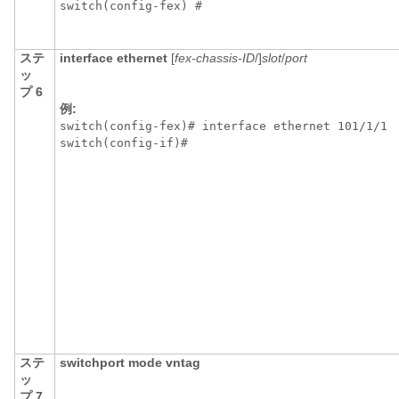
switch(config-fex) # 
ステ
interface ethernet
[
fex-chassis-ID
/]
slot
/
port
ッ
プ 6
例:
switch(config-fex)# interface ethernet 101/1/1

switch(config-if)# 
ステ
switchport mode vntag
ッ
プ 7