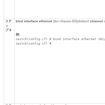
ステ
bind interface ethernet
[
fex-chassis-ID
/]
slot
/
port
channel
ッ
プ 9
例:
switch(config-if) # bind interface ethernet 101/
switch(config-if) # 