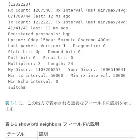
(1232223)
Rx Count: 1267540, Rx Interval (ms) min/max/avg:
0/1789/44 last: 12 ms ago
Tx Count: 1232223, Tx Interval (ms) min/max/avg:
41/41/41 last: 13 ms ago
Registered protocols: bgp
Uptime: 0day 15hour 5minute 8second 430ms
Last packet: Version: 1 - Diagnostic: 0
State bit: Up - Demand bit: 0
Poll bit: 0 - Final bit: 0
Multiplier: 3 - Length: 24
My Discr.: 1107296257 - Your Discr.: 1090519041
Min tx interval: 50000 - Min rx interval: 50000
Min Echo interval: 0
switch#
表 1-1
に、この出力で表示される重要なフィールドの説明を示し
ます。
表 1-1
show bfd neighbors
フ
ィールドの説明
テーブル
説明