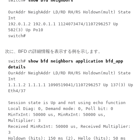
switch#
show bfd neighbors
OurAddr NeighAddr LD/RD RH/RS Holdown(mult) State
Int
192.0.1.2 192.0.1.1 1124073474/1107296257 Up
582(3) Up Po10
switch#
次に、BFD の詳細情報を表示する例を示します。
switch#
show bfd neighbors application bfd_app
details
OurAddr NeighAddr LD/RD RH/RS Holdown(mult) State
Int
1.1.1.2 1.1.1.1 1090519041/1107296257 Up 137(3) Up
Eth4/37
Session state is Up and not using echo function
Local Diag: 0, Demand mode: 0, Poll bit: 0
MinTxInt: 50000 us, MinRxInt: 50000 us,
Multiplier: 3
Received MinRxInt: 50000 us, Received Multiplier:
3
Holdown (hits): 150 ms (2), Hello (hits): 50 ms