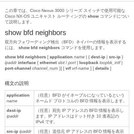
この章では、Cisco Nexus 3000 シリーズ スイッチで使用可能な
Cisco NX-OS ユニキャスト ルーティングの
show
コマンドについ
て説明します。
show bfd neighbors
双方向フォワーディング検出（BFD）ネイバーの情報を表示する
には、
show bfd neighbors
コマンドを使用します。
show bfd neighbors
[
application
name
| {
dest-ip
|
src-ip
}
ipaddr
interface
{
ethernet
slot
/
port
|
loopback
loopbk_intf
|
port-channel
channel_num
}] [
vrf
vrf-name
] [
details
]
構文の説明
application
（任意）BFD がイネーブルになっているという
name
ネームド プロトコルの BFD 情報を表示します。
dest-ip
（任意）宛先 IP アドレスの BFD 情報を表示し
ipaddr
ます。IP アドレスはドット付き 10 進表記の
IPv4 です。
src-ip
ipaddr
（任意）送信元 IP アドレスの BFD 情報を表示