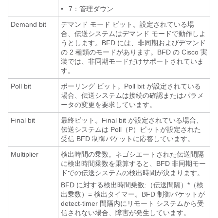
•
7：管理ダウン
Demand bit
デマンド モード ビット。設定されている場
合、伝送システムはデマンド モードで動作しよ
うとします。BFD には、非同期およびデマンド
の 2 種類のモードがあります。BFD の Cisco 実
装では、非同期モードだけサポートされていま
す。
Poll bit
ポーリング ビット。Poll bit が設定されている
場合、伝送システムは接続の確認またはパラメ
ータの変更を要求しています。
Final bit
最終ビット。Final bit が設定されている場合、
伝送システムは Poll（P）ビットが設定された
受信 BFD 制御パケットに応答しています。
Multiplier
検出時間の乗数。ネゴシエートされた伝送間隔
に検出時間乗数を乗算すると、BFD 非同期モー
ドでの伝送システムの検出時間が決まります。
BFD に対する検出時間乗数:（伝送間隔）*（検
出乗数）= 検出タイマー。BFD 制御パケットが
detect-timer 間隔内にリモート システムから受
信されない場合、障害が発生しています。