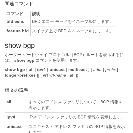
関連コマンド
コマンド
説明
bfd echo
BFD エコー モードをイネーブルにします。
feature bfd
スイッチ上で BFD をイネーブルにします。
s
how bgp
ボーダー ゲートウェイ プロトコル（BGP）ルートを表示するに
は、
show bgp
コマンドを使用します。
show bgp
{
all
|
ipv4
{
unicast
|
multicast
} [
addr
|
prefix
[
longer-prefixes
]] [
vrf
vrf-name
|
all
]}
構文の説明
all
すべてのアドレス ファミリについて、BGP 情報を
表示します。
ipv4
IPv4 アドレス ファミリの BGP 情報を表示します。
unicast
ユニキャスト アドレス ファミリの BGP 情報を表示
します。