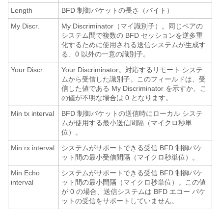
Length
BFD 制御パケットの長さ（バイト）
My Discr.
My Discriminator（マイ識別子）。同じペアの
システム間で複数の BFD セッションを逆多重
化するために使用される送信システムが生成す
る、0 以外の一意の識別子。
Your Discr.
Your Discriminator。対応するリモート システ
ムから受信した識別子。このフィールドは、受
信した値である My Discriminator を示すか、こ
の値が不明な場合は 0 となります。
Min tx interval
BFD 制御パケットの送信時にローカル システ
ムが使用する最小送信間隔（マイクロ秒単
位）。
Min rx interval
システムがサポートできる受信 BFD 制御パケ
ット間の最小受信間隔（マイクロ秒単位）。
Min Echo
システムがサポートできる受信 BFD 制御パケ
interval
ット間の最小間隔（マイクロ秒単位）。この値
が 0 の場合、送信システムは BFD エコー パケ
ットの受信をサポートしていません。