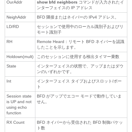
OurAddr
show bfd neighbors
コマンドが入力されたイ
ンターフェイスの IP アドレス
NeighAddr
BFD 隣接またはネイバーの IPv4 アドレス。
LD/RD
セッションで使用中のローカル識別子およびリ
モート識別子
RH
Remote Heard：リモート BFD ネイバーを認識
したことを示します。
Holdown(mult)
このセッションに使用する検出タイマー乗数
State
インターフェイスの状態で、アップまたはダウ
ンのいずれかです。
Int
インターフェイス タイプおよびスロット/ポー
ト
Session state
BFD がアップでエコー モードで動作していま
is UP and not
せん。
using echo
function
RX Count
BFD ネイバーから受信された BFD 制御パケッ
ト数