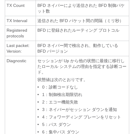
TX Count
BFD ネイバーにより送信された BFD 制御パケ
ット数
TX Interval
送信された BFD パケット間の間隔（ミリ秒）
Registered
BFD に登録されたルーティング プロトコル
protocols
Last packet:
BFD ネイバー間で検出され、動作している
Version:
BFD バージョン
Diagnostic
セッションが Up から他の状態に最後に移行し
たローカル システムの理由を指定する診断コー
ド。
状態値は次のとおりです。
•
0：診断コードなし
•
1：制御検出期限切れ
•
2：エコー機能失敗
•
3：ネイバーがセッション ダウンを通知
•
4：フォワーディング プレーンをリセット
•
5：パス ダウン
•
6：集中パス ダウン