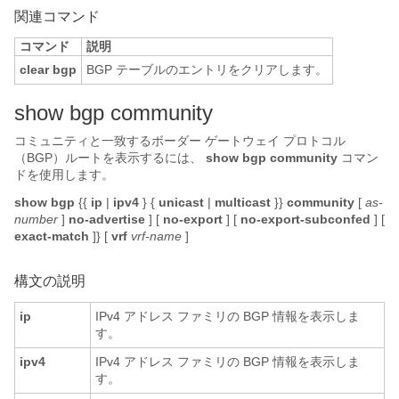
関連コマンド
コマンド
説明
clear bgp
BGP テーブルのエントリをクリアします。
s
how bgp community
コミュニティと一致するボーダー ゲートウェイ プロトコル
（BGP）ルートを表示するには、
show bgp community
コマン
ドを使用します。
show bgp
{{
ip
|
ipv4
} {
unicast
|
multicast
}}
community
[
as-
number
]
no-advertise
] [
no-export
] [
no-export-subconfed
] [
exact-match
]} [
vrf
vrf-name
]
構文の説明
ip
IPv4 アドレス ファミリの BGP 情報を表示しま
す。
ipv4
IPv4 アドレス ファミリの BGP 情報を表示しま
す。