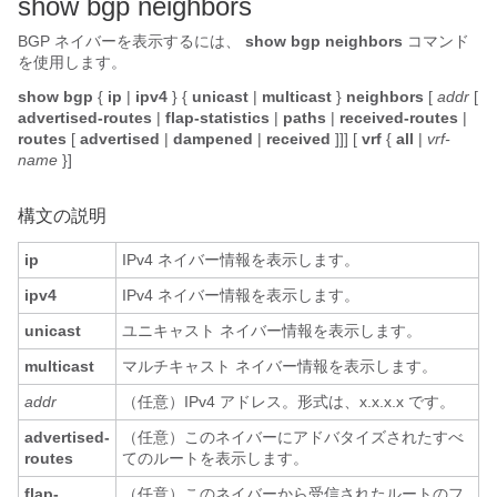
s
how bgp neighbors
BGP ネイバーを表示するには、
show bgp neighbors
コマンド
を使用します。
show bgp
{
ip
|
ipv4
} {
unicast
|
multicast
}
neighbors
[
addr
[
advertised-routes
|
flap-statistics
|
paths
|
received-routes
|
routes
[
advertised
|
dampened
|
received
]]] [
vrf
{
all
|
vrf-
name
}]
構文の説明
ip
IPv4 ネイバー情報を表示します。
ipv4
IPv4 ネイバー情報を表示します。
unicast
ユニキャスト ネイバー情報を表示します。
multicast
マルチキャスト ネイバー情報を表示します。
addr
（任意）IPv4 アドレス。形式は、x.x.x.x です。
advertised-
（任意）このネイバーにアドバタイズされたすべ
routes
てのルートを表示します。
flap-
（任意）このネイバーから受信されたルートのフ