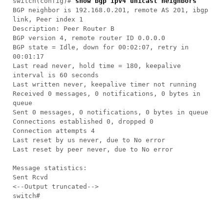
switch(
config
)#
show bgp ipv4 unicast neighbors
BGP neighbor is 192.168.0.201, remote AS 201, ibgp
link, Peer index 1
Description: Peer Router B
BGP version 4, remote router ID 0.0.0.0
BGP state = Idle, down for 00:02:07, retry in
00:01:17
Last read never, hold time = 180, keepalive
interval is 60 seconds
Last written never, keepalive timer not running
Received 0 messages, 0 notifications, 0 bytes in
queue
Sent 0 messages, 0 notifications, 0 bytes in queue
Connections established 0, dropped 0
Connection attempts 4
Last reset by us never, due to No error
Last reset by peer never, due to No error
Message statistics:
Sent Rcvd
<--Output truncated-->
switch#