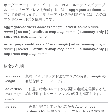
ボーダー ゲートウェイ プロトコル（BGP）ルーティング テーブ
ルにサマリー アドレスを作成するには、
aggregate-address
コ
マンドを使用します。サマリー アドレスを削除するには、このコ
マンドの
no
形式を使用します。
aggregate-address
address
/
length
[
advertise-map
map-
name
] [
as-set
] [
attribute-map
map-name
] [
summary-only
] [
suppress-map
map-name
]
no aggregate-address
address
/
length
[
advertise-map
map-
name
] [
as-set
] [
attribute-map
map-name
] [
summary-only
] [
suppress-map
map-name
]
構文の説明
address
/
集約 IPv4 アドレスおよびマスクの長さ。
length
の
length
有効な値は 1 ～ 32 です。
advertise-
（任意）特定のルートから属性の情報を選択するた
map
map-
めに使用するルート マップの名前を指定します。
name
as-set
（任意）寄与しているパスから Autonomous
System（AS; 自律システム）のセット パス情報お