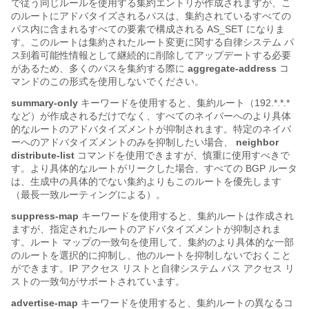
で従う同じルールを使用する集約エントリが作成されますが、こ
のルートにアドバタイズされるパスは、集約されているすべての
パス内に含まれるすべての要素で構成される AS_SET になりま
す。このルートは集約されたルート変更に関する自律システム パ
ス到着可能性情報として継続的に削除してアップデートする必要
があるため、多くのパスを集約する際に
aggregate-address
コ
マンドのこの形式を使用しないでください。
summary-only
キーワードを使用すると、集約ルート（192.*.*.*
など）が作成されるだけでなく、すべてのネイバーへのより具体
的なルートのアドバタイズメントが抑制されます。特定のネイバ
ーへのアドバタイズメントのみを抑制したい場合、
neighbor
distribute-list
コマンドを使用できますが、慎重に使用すべきで
す。より具体的なルートがリークした場合、すべての BGP ルータ
は、生成中の具体的でない集約よりもこのルートを優先します
（最長一致ルーティングによる）。
suppress-map
キーワードを使用すると、集約ルートは作成され
ますが、指定されたルートのアドバタイズメントが抑制されま
す。ルート マップの一致句を使用して、集約のより具体的な一部
のルートを選択的に抑制し、他のルートを抑制しないでおくこと
ができます。IP アクセス リストと自律システム パス アクセス リ
ストの一致句がサポートされています。
advertise-map
キーワードを使用すると、集約ルートの異なるコ