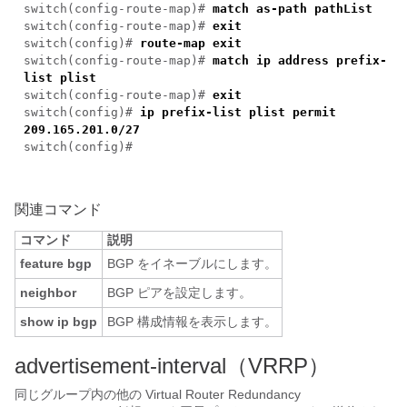
switch(config-route-map)#
match as-path pathList
switch(config-route-map)#
exit
switch(config)#
route-map exit
switch(config-route-map)#
match ip address prefix-
list plist
switch(config-route-map)#
exit
switch(config)#
ip prefix-list plist permit
209.165.201.0/27
switch(config)#
関連コマンド
コマンド
説明
feature bgp
BGP をイネーブルにします。
neighbor
BGP ピアを設定します。
show ip bgp
BGP 構成情報を表示します。
advertisement-interval（VRRP）
同じグループ内の他の Virtual Router Redundancy