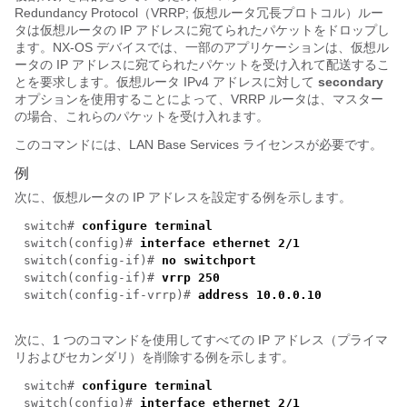
Redundancy Protocol（VRRP; 仮想ルータ冗長プロトコル）ルー
タは仮想ルータの IP アドレスに宛てられたパケットをドロップし
ます。NX-OS デバイスでは、一部のアプリケーションは、仮想ル
ータの IP アドレスに宛てられたパケットを受け入れて配送するこ
とを要求します。仮想ルータ IPv4 アドレスに対して
secondary
オプションを使用することによって、VRRP ルータは、マスター
の場合、これらのパケットを受け入れます。
このコマンドには、LAN Base Services ライセンスが必要です。
例
次に、仮想ルータの IP アドレスを設定する例を示します。
switch#
configure terminal
switch(config)#
interface ethernet 2/1
switch(config-if)#
no switchport
switch(config-if)#
vrrp 250
switch(config-if-vrrp)#
address 10.0.0.10
次に、1 つのコマンドを使用してすべての IP アドレス（プライマ
リおよびセカンダリ）を削除する例を示します。
switch#
configure terminal
switch(config)#
interface ethernet 2/1