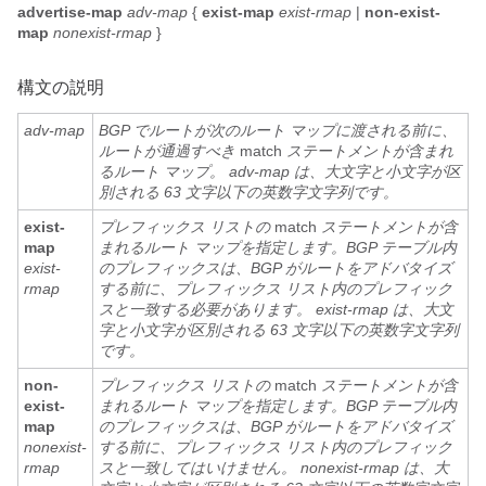
advertise-map
adv-map
{
exist-map
exist-rmap
|
non-exist-
map
nonexist-rmap
}
構文の説明
adv-map
BGP でルートが次のルート マップに渡される前に、
ルートが通過すべき
match
ステートメントが含まれ
るルート マップ。 adv-map は、大文字と小文字が区
別される 63 文字以下の英数字文字列です。
exist-
プレフィックス リストの
match
ステートメントが含
map
まれるルート マップを指定します。BGP テーブル内
exist-
のプレフィックスは、BGP がルートをアドバタイズ
rmap
する前に、プレフィックス リスト内のプレフィック
スと一致する必要があります。 exist-rmap
は、大文
字と小文字が区別される 63 文字以下の英数字文字列
です。
non-
プレフィックス リストの
match
ステートメントが含
exist-
まれるルート マップを指定します。BGP テーブル内
map
のプレフィックスは、BGP がルートをアドバタイズ
nonexist-
する前に、プレフィックス リスト内のプレフィック
rmap
スと一致してはいけません。 nonexist-rmap
は、大