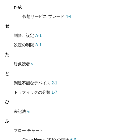
作成
仮想サービス ブレード
4-4
せ
制限、設定
A-1
設定の制限
A-1
た
対象読者
v
と
到達不能なデバイス
2-1
トラフィックの分類
1-7
ひ
表記法
vi
ふ
フロー チャート
Cisco Nexus 1010 の交換
6-3