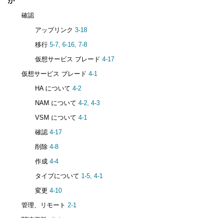
か
確認
アップリンク
3-18
移行
5-7,
6-16,
7-8
仮想サービス ブレード
4-17
仮想サービス ブレード
4-1
HA について
4-2
NAM について
4-2,
4-3
VSM について
4-1
確認
4-17
削除
4-8
作成
4-4
タイプについて
1-5,
4-1
変更
4-10
管理、リモート
2-1