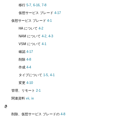
移行
5-7,
6-16,
7-8
仮想サービス ブレード
4-17
仮想サービス ブレード
4-1
HA について
4-2
NAM について
4-2,
4-3
VSM について
4-1
確認
4-17
削除
4-8
作成
4-4
タイプについて
1-5,
4-1
変更
4-10
管理、リモート
2-1
関連資料
vii,
ix
さ
削除、仮想サービス ブレードの
4-8