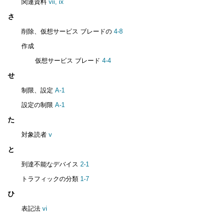
関連資料
vii,
ix
さ
削除、仮想サービス ブレードの
4-8
作成
仮想サービス ブレード
4-4
せ
制限、設定
A-1
設定の制限
A-1
た
対象読者
v
と
到達不能なデバイス
2-1
トラフィックの分類
1-7
ひ
表記法
vi