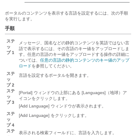
ポータルのコンテンツを表示する言語を設定するには、次の手順
を実行します。
手順
ステ
メッセージ、国名などの静的コンテンツを英語ではない言
ッ
語で表示するには、その言語のキー値をアップロードしま
プ 1
す。任意の言語のキー値をアップロードする操作の詳細に
ついては、
任意の言語の静的コンテンツのキー値のアップ
ロード
を参照してください。
ステ
言語を設定するポータルを開きます。
ッ
プ 2
ステ
[Portal]
ウィンドウの上部にある [Languages]
（地球）ア
ッ
イコンをクリックします。
プ 3
[Add Language]
ウィンドウが表示されます。
ステ
[Add Language]
をクリックします。
ッ
プ 4
ステ
表示される検索フィールドに、言語を入力します。