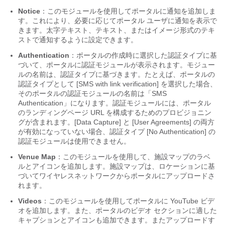
Notice
：このモジュールを使用してポータルに通知を追加しま
す。これにより、必要に応じてポータル ユーザに通知を表示で
きます。太字テキスト、テキスト、またはイメージ形式のテキ
ストで通知するように設定できます。
Authentication
：ポータルの作成時に選択した認証タイプに基
づいて、ポータルに認証モジュールが表示されます。モジュー
ルの名前は、認証タイプに基づきます。たとえば、ポータルの
認証タイプとして [SMS with link verification] を選択した場合、
そのポータルの認証モジュールの名前は「SMS
Authentication」になります。認証モジュールには、ポータル
のランディングページ URL を構成するためのプロビジョニン
グが含まれます。[Data Capture] と [User Agreements] の両方
が有効になっていない場合、認証タイプ [No Authentication] の
認証モジュールは使用できません。
Venue Map
：このモジュールを使用して、施設マップのラベ
ルとアイコンを追加します。施設マップは、ロケーションに基
づいてワイヤレスネットワークからポータルにアップロードさ
れます。
Videos
：このモジュールを使用してポータルに YouTube ビデ
オを追加します。また、ポータルのビデオ セクションに適した
キャプションとアイコンも追加できます。またアップロードす