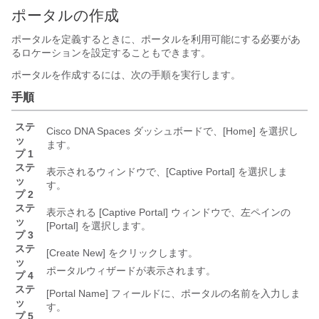
ポータルの作成
ポータルを定義するときに、ポータルを利用可能にする必要があ
るロケーションを設定することもできます。
ポータルを作成するには、次の手順を実行します。
手順
ステ
Cisco DNA Spaces ダッシュボードで、[Home]
を選択し
ッ
ます。
プ 1
ステ
表示されるウィンドウで、[Captive Portal]
を選択しま
ッ
す。
プ 2
ステ
表示される [Captive Portal]
ウィンドウで、左ペインの
ッ
[Portal]
を選択します。
プ 3
ステ
[Create New]
をクリックします。
ッ
ポータルウィザードが表示されます。
プ 4
ステ
[Portal Name]
フィールドに、ポータルの名前を入力しま
ッ
す。
プ 5