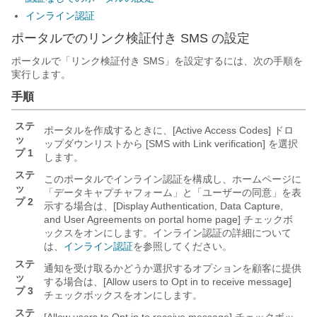
インライン認証
ポータルでのリンク検証付き SMS の設定
ポータルで「リンク検証付き SMS」を設定するには、次の手順を
実行します。
手順
ステ
ポータルを作成するときに、[Active Access Codes]
ドロ
ッ
ップダウンリストから [SMS with Link verification]
を選択
プ 1
します。
ステ
このポータルでインライン認証を構成し、ホームページに
ッ
「データキャプチャフォーム」と「ユーザーの同意」を表
プ 2
示する場合は、[Display Authentication, Data Capture,
and User Agreements on portal home page]
チェックボ
ックスをオンにします。インライン認証の詳細について
は、
インライン認証
を参照してください。
ステ
通知を受け取るかどうか選択するオプションを顧客に提供
ッ
する場合は、[Allow users to Opt in to receive message]
プ 3
チェックボックスをオンにします。
ステ
[Allow users to Opt in to receive message] チェックボッ