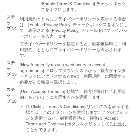
[Enable Terms & Conditions] チェックボック
スをオフにします。
ステ
利用規約とともにプライバシーポリシーを表示する場合
ッ
は、[Enable Privacy Policy] チェックボックスをオンにし
プ 14
て、表示される [Privacy Policy] フィールドにプライバシ
ーポリシーを入力します。
プライバシーポリシーを指定すると、顧客獲得時に「利
用規約」とともにプライバシーポリシーも表示されま
す。
ステ
[How frequently do you want users to accept
ッ
agreements] ドロップダウンリストから、顧客がインタ
プ 15
ーネットにアクセスするために「利用規約」に同意する
必要がある頻度を選択します。
ステ
[User Accepts Terms In] 領域で、顧客獲得時に「利用規
ッ
約」をどのように表示するかを選択します。
プ 16
[1-Click]：[Terms & Conditions] リンクのみを表示する
場合は、このオプションを選択します。
このオプショ
ンを選択すると、顧客獲得時に、顧客は [Accept
Terms and Continue] ボタンをクリックして先に進む
ことができます。