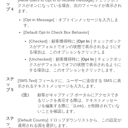
ッ
クスがオンになっている場合、次のフィールドが表示され
プ 4
ます。
[Opt in Message]
：オプトインメッセージを入力しま
す。
[Default Opt-In Check Box Behavior]
[Checked]
：顧客獲得時に [
Opt
In
] チェックボック
スがデフォルトでオンの状態で表示されるようにす
る場合は、このオプションをクリックしま
[Unchecked]
：顧客獲得時に [
Opt
In
] チェックボッ
クスがデフォルトでオフの状態で表示されるように
する場合は、このオプションをクリックします。
ステ
[SMS Text]
フィールドに、ユーザーに送信する SMS に表
ッ
示されるテキストメッセージを入力します。
プ 5
（注）
顧客がキャプティブ ポータルにアクセスでき
るリンクを表示する際は、テキストメッセー
ジを編集する際に「{Link}」が削除されていな
いことを確認します。
ステ
[Default Country]
ドロップダウンリストから、この設定が
ッ
適用される国を選択します。