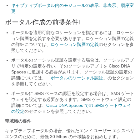
キャプティブポータル内のモジュールの表示、非表示、順序変
更
ポータル作成の前提条件l
ポータルを適用可能なロケーションを指定するには、ロケーシ
ョン階層を定義する必要があります。ロケーション階層の定義
の詳細については、
ロケーション階層の定義
のセクションを参
照してください。
ポータルのソーシャル認証を設定する場合は、ソーシャルアプ
リで特定の設定を行い、そのソーシャルアプリを Cisco DNA
Spaces に追加する必要があります。ソーシャル認証の設定の
詳細については、「
ポータルのソーシャル認証
」のセクション
を参照してください。
ポータルに SMS ベースの認証を設定する場合は、SMS ゲート
ウェイを設定する必要があります。SMS ゲートウェイ設定の
詳細については、
Cisco DNA Spaces での SMS ゲートウェイ
の設定
のセクションを参照してください。
帯域幅の要件
キャプティブポータルの場合、優れたエンド ユーザー エクスペリ
エンスのために、最低 30 Mbps の帯域幅をお勧めします。