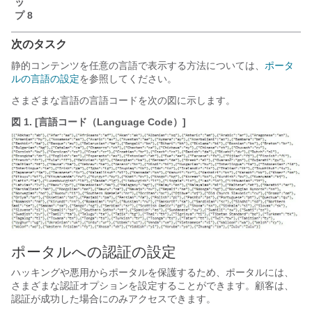
ッ
プ 8
次のタスク
静的コンテンツを任意の言語で表示する方法については、
ポータ
ルの言語の設定
を参照してください。
さまざまな言語の言語コードを次の図に示します。
図 1.
[言語コード（Language Code）]
ポータルへの認証の設定
ハッキングや悪用からポータルを保護するため、ポータルには、
さまざまな認証オプションを設定することができます。顧客は、
認証が成功した場合にのみアクセスできます。