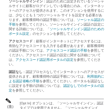
ソーシャルサインイン
：認証のために設定されているソーシャ
ルサイトに顧客がログインしている場合にのみ、インターネッ
トへのアクセスが提供されます。このオプションを使用するに
は、少なくとも 1 つのソーシャル サイトを設定する必要があ
ります。顧客獲得時の認証手順については、
ソーシャル認証の
手順
を参照してください。ソーシャルサインイン認証の設定に
関する詳細については、「
ソーシャルサインイン認証のための
ポータル設定
」のセクションを参照してください。
アクセスコード
：顧客がインターネットにアクセスするには、
有効なアクセスコードを入力する必要があります。顧客獲得時
の認証手順については、
アクセスコード認証の手順
を参照して
ください。アクセスコード認証の設定に関する詳細について
は、
アクセスコード認証用ポータルの設定
を参照してくださ
い。
認証なし
：認証プロセスなしでインターネットへのアクセスが
提供されます。顧客獲得時の認証手順については、
利用規約に
よる認証省略の手順
を参照してください。ポータルを認証なし
に設定する手順の詳細については、
認証なしでのポータルの設
定
を参照してください。
[Opt In]
オプションは、「ソーシャルサインイン」認証
（注）
タイプでは使用できません。「ソーシャルサインイ