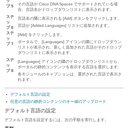
ッ
その言語が Cisco DNA Spaces でサポートされている場
プ 5
合、言語名がドロップダウンリストに表示されます。
ステ
言語名の隣に表示される [Add]
ボタンをクリックします。
ッ
言語が [Added Languages] リストに追加されます。
プ 6
ステ
[Add]
をクリックします。
ッ
ポータルで、[Languages]
アイコンの隣にドロップダウン
プ 7
リストが表示され、新しく追加された言語がそのドロップ
ダウンリストに表示されます。
ステ
[Languages]
アイコンの隣のドロップダウンリストから、
ッ
ポータルの静的コンテンツを表示する言語を選択します。
プ 8
各モジュールのキャプションは、選択された言語で表示さ
れます。
デフォルト言語の設定
任意の言語の静的コンテンツのキー値のアップロード
デフォルト言語の設定
デフォルト言語を設定するには、次の手順を実行します。