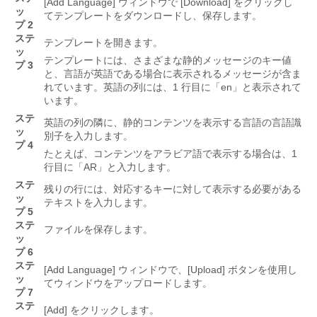
[Add Language]
ウィンドウで [Download]
をクリックし
ッ
てテンプレートをダウンロードし、保存します。
プ 2
ステ
テンプレートを開きます。
ッ
テンプレートには、さまざまな静的メッセージのキー値
プ 3
と、言語が英語である場合に表示されるメッセージが含ま
れています。英語の列には、1 行目に「en」と表示されて
います。
ステ
英語の列の隣に、静的コンテンツを表示する言語の言語識
ッ
別子を入力します。
プ 4
たとえば、コンテンツをアラビア語で表示する場合は、1
行目に「AR」と入力します。
ステ
残りの行には、対応するキーに対して表示する必要がある
ッ
テキストを入力します。
プ 5
ステ
ファイルを保存します。
ッ
プ 6
ステ
[Add Language]
ウィンドウで、[Upload]
ボタンを使用し
ッ
てウィンドウをアップロードします。
プ 7
ステ
[Add]
をクリックします。