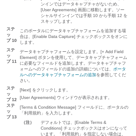
ンインではデータキャプチャがないため、
[User Agreements] 画面に移動します。ソー
シャルサインインでは手順 10 から手順 12 を
スキップします。
ステ
このポータルにデータキャプチャフォームを追加する場
ッ
合は、[Enable Data Capture] チェックボックスをオンに
プ 10
します。
ステ
データキャプチャフォームを設定します。[+ Add Field
ッ
Element] ボタンを使用して、データキャプチャフォーム
プ 11
に必要なフィールドを追加します。
データキャプチャフ
ォームへのフィールドの追加の詳細については、
ポータ
ルへのデータキャプチャフォームの追加
を参照してくだ
さい。
ステ
[Next]
をクリックします。
ッ
[User Agreements] ウィンドウが表示されます。
プ 12
ステ
[Terms & Condition Message] フィールドに、ポータルの
ッ
「利用規約」を入力します。
プ 13
（注）
デフォルトでは、[Enable Terms &
Conditions]
チェックボックスはオンになって
います。「利用規約」を指定しない場合は、