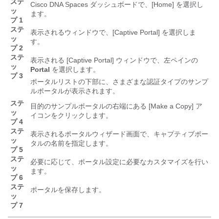
ステ
Cisco DNA Spaces ダッシュボードで、[Home]
を選択し
ッ
ます。
プ 1
ステ
表示されるウィンドウで、[Captive Portal]
を選択しま
ッ
す。
プ 2
ステ
表示される [Captive Portal]
ウィンドウで、左ペインの
ッ
Portal
を選択します。
プ 3
ポータルリストの下部に、さまざまな認証タイプのサンプ
ルポータルが表示されます。
ステ
目的のサンプルポータルの右端にある [Make a Copy]
ア
ッ
イコンをクリックします。
プ 4
ステ
表示されるポータルウィザード画面で、キャプティブポー
ッ
タルの名前を指定します。
プ 5
ステ
必要に応じて、ポータル設定に必要なカスタマイズを行い
ッ
ます。
プ 6
ステ
ポータルを保存します。
ッ
プ 7