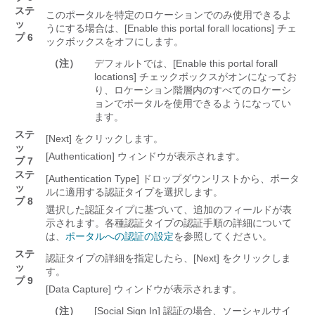
ステ
このポータルを特定のロケーションでのみ使用できるよ
ッ
うにする場合は、[Enable this portal forall locations] チェ
プ 6
ックボックスをオフにします。
（注）
デフォルトでは、[Enable this portal forall
locations] チェックボックスがオンになってお
り、ロケーション階層内のすべてのロケーシ
ョンでポータルを使用できるようになってい
ます。
ステ
[Next]
をクリックします。
ッ
[Authentication] ウィンドウが表示されます。
プ 7
ステ
[Authentication Type] ドロップダウンリストから、ポータ
ッ
ルに適用する認証タイプを選択します。
プ 8
選択した認証タイプに基づいて、追加のフィールドが表
示されます。各種認証タイプの認証手順の詳細について
は、
ポータルへの認証の設定
を参照してください。
ステ
認証タイプの詳細を指定したら、[Next] をクリックしま
ッ
す。
プ 9
[Data Capture]
ウィンドウが表示されます。
（注）
[Social Sign In] 認証の場合、ソーシャルサイ