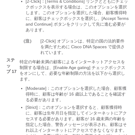
[2-Click]：[Terms & Conditions] リンクとともにチェッ
クボックスを表示する場合は、このオプションを選択
します。
このオプションを選択した場合、顧客獲得時
に、顧客はチェックボックスを選択し、[Accept Terms
and Continue] ボタンをクリックして先に進む必要が
あります。
（注）
[2-Click] オプションは、特定の国の法的要件
を満たすために Cisco DNA Spaces で提供さ
れています。
ステ
特定の年齢未満の顧客によるインターネットアクセスを
ッ
制限する場合は、[Enable Age gating] チェックボックス
プ 17
をオンにして、必要な年齢制限の方法を以下から選択し
ます。
[Moderate]：このオプションを選択した場合、顧客獲
得時に、顧客は年齢が 16 歳以上であることを確認す
る必要があります。
[Strict]：このオプションを選択すると、顧客獲得時
に、顧客は生年月日を指定してインターネットにアク
セスする必要があります。
顧客が 16 歳未満の年齢を
指定した場合、警告メッセージが表示され、顧客はそ
れ以上インターネットにアクセスできなくなります。