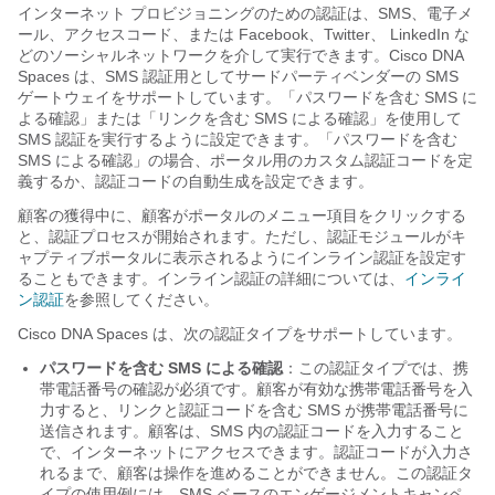
インターネット プロビジョニングのための認証は、SMS、電子メ
ール、アクセスコード、または Facebook、Twitter、 LinkedIn な
どのソーシャルネットワークを介して実行できます。Cisco DNA
Spaces は、SMS 認証用としてサードパーティベンダーの SMS
ゲートウェイをサポートしています。「パスワードを含む SMS に
よる確認」または「リンクを含む SMS による確認」を使用して
SMS 認証を実行するように設定できます。「パスワードを含む
SMS による確認」の場合、ポータル用のカスタム認証コードを定
義するか、認証コードの自動生成を設定できます。
顧客の獲得中に、顧客がポータルのメニュー項目をクリックする
と、認証プロセスが開始されます。ただし、認証モジュールがキ
ャプティブポータルに表示されるようにインライン認証を設定す
ることもできます。インライン認証の詳細については、
インライ
ン認証
を参照してください。
Cisco DNA Spaces は、次の認証タイプをサポートしています。
パスワードを含む SMS による確認
：この認証タイプでは、携
帯電話番号の確認が必須です。顧客が有効な携帯電話番号を入
力すると、リンクと認証コードを含む SMS が携帯電話番号に
送信されます。顧客は、SMS 内の認証コードを入力すること
で、インターネットにアクセスできます。認証コードが入力さ
れるまで、顧客は操作を進めることができません。この認証タ
イプの使用例には、SMS ベースのエンゲージメントキャンペ