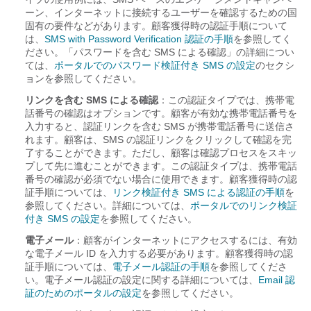
ーン、インターネットに接続するユーザーを確認するための国
固有の要件などがあります。顧客獲得時の認証手順について
は、
SMS with Password Verification 認証の手順
を参照してく
ださい。「パスワードを含む SMS による確認」の詳細につい
ては、
ポータルでのパスワード検証付き SMS の設定
のセクシ
ョンを参照してください。
リンクを含む SMS による確認
：この認証タイプでは、携帯電
話番号の確認はオプションです。顧客が有効な携帯電話番号を
入力すると、認証リンクを含む SMS が携帯電話番号に送信さ
れます。顧客は、SMS の認証リンクをクリックして確認を完
了することができます。ただし、顧客は確認プロセスをスキッ
プして先に進むことができます。この認証タイプは、携帯電話
番号の確認が必須でない場合に使用できます。顧客獲得時の認
証手順については、
リンク検証付き SMS による認証の手順
を
参照してください。詳細については、
ポータルでのリンク検証
付き SMS の設定
を参照してください。
電子メール
：顧客がインターネットにアクセスするには、有効
な電子メール ID を入力する必要があります。顧客獲得時の認
証手順については、
電子メール認証の手順
を参照してくださ
い。電子メール認証の設定に関する詳細については、
Email 認
証のためのポータルの設定
を参照してください。