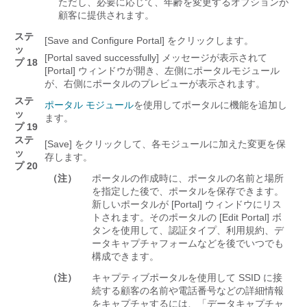
ただし、必要に応じて、年齢を変更するオプションが
顧客に提供されます。
ステ
[Save and Configure Portal] をクリックします。
ッ
[Portal saved successfully] メッセージが表示されて
プ 18
[Portal] ウィンドウが開き、左側にポータルモジュール
が、右側にポータルのプレビューが表示されます。
ステ
ポータル モジュール
を使用してポータルに機能を追加し
ッ
ます。
プ 19
ステ
[Save]
をクリックして、各モジュールに加えた変更を保
ッ
存します。
プ 20
（注）
ポータルの作成時に、ポータルの名前と場所
を指定した後で、ポータルを保存できます。
新しいポータルが [Portal] ウィンドウにリス
トされます。
そのポータルの [Edit Portal] ボ
タンを使用して、認証タイプ、利用規約、デ
ータキャプチャフォームなどを後でいつでも
構成できます。
（注）
キャプティブポータルを使用して SSID に接
続する顧客の名前や電話番号などの詳細情報
をキャプチャするには、「データキャプチャ