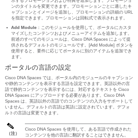
示するプロモーションおよび特典を追加します。プロモーショ
ンのタイトルを変更できます。プロモーションごとに適したキ
ャプションとイメージを追加し、プロモーションの詳細の URL
を指定できます。プロモーションは回転式で表示されます。
Add Module
：このモジュールを使用して、ポータルにカスタ
マイズしたコンテンツおよびメニューアイテムを追加します。
前述のすべてのモジュールは、Cisco DNA Spaces によって提
供されるデフォルトのモジュールです。[Add Module] ボタンを
使用すると、要件に応じてポータルに別のアイテムを追加でき
ます。
ポータルの言語の設定
Cisco DNA Spaces では、ポータル内のモジュールのキャプション
や静的コンテンツを表示する言語を設定できます。英語以外の言
語で静的コンテンツを表示するには、対応するテキストを Cisco
DNA Spaces にアップロードする必要があります。Cisco DNA
Spaces は、英語以外の言語でのコンテンツの入力をサポートして
いません。デフォルトの言語は英語に設定されています。デフォ
ルトの言語は変更できます。
Cisco DNA Spaces を使用して、ある言語で作成された
（注）
コンテンツを他の言語に翻訳することはできません。