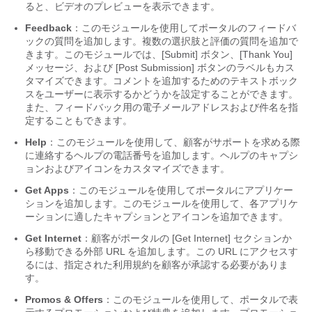
ると、ビデオのプレビューを表示できます。
Feedback
：このモジュールを使用してポータルのフィードバ
ックの質問を追加します。複数の選択肢と評価の質問を追加で
きます。このモジュールでは、[Submit] ボタン、[Thank You]
メッセージ、および [Post Submission] ボタンのラベルもカス
タマイズできます。コメントを追加するためのテキストボック
スをユーザーに表示するかどうかを設定することができます。
また、フィードバック用の電子メールアドレスおよび件名を指
定することもできます。
Help
：このモジュールを使用して、顧客がサポートを求める際
に連絡するヘルプの電話番号を追加します。ヘルプのキャプシ
ョンおよびアイコンをカスタマイズできます。
Get Apps
：このモジュールを使用してポータルにアプリケー
ションを追加します。このモジュールを使用して、各アプリケ
ーションに適したキャプションとアイコンを追加できます。
Get Internet
：顧客がポータルの [Get Internet] セクションか
ら移動できる外部 URL を追加します。この URL にアクセスす
るには、指定された利用規約を顧客が承認する必要がありま
す。
Promos & Offers
：このモジュールを使用して、ポータルで表