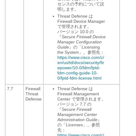
センスの予約について説
明します。
Threat Defense は
Firewall Device Manager
で管理されます。
バージョン 10.0 の
『
Secure Firewall Device
Manager Configuration
Guide
』の「Licensing
the System」。参照先：
https://www.cisco.com/c/
en/us/td/docs/security/fir
epower/10-0/fdm/fptd-
fdm-config-guide-10-
0/fptd-fdm-license.html
7.7
Firewall
Threat Defense は
Threat
Firewall Management
Defense
Center
で管理されます。
バージョン 7.7 の
『
Secure Firewall
Management Center
Administration Guide
』
の「Licenses」。参照
先：
https://www.cisco.com/c/