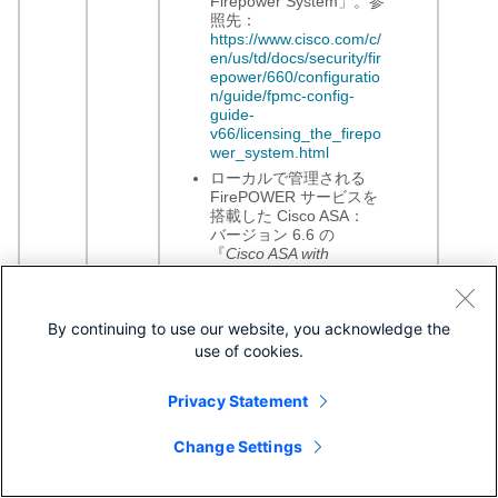
Firepower System」。参
照先：
https://www.cisco.com/c/
en/us/td/docs/security/fir
epower/660/configuratio
n/guide/fpmc-config-
guide-
v66/licensing_the_firepo
wer_system.html
ローカルで管理される
FirePOWER サービスを
搭載した Cisco ASA：
バージョン 6.6 の
『
Cisco ASA with
FirePOWER Services
Local Management
Configuration Guide
』の
By continuing to use our website, you acknowledge the
「Licensing the ASA
FirePOWER Module」。
use of cookies.
参照先：
https://www.cisco.com/c/
Privacy Statement
en/us/td/docs/security/fir
epower/660/asa-fp-
services/asafps-local-
Change Settings
mgmt-config-guide-
v66/licensing_the_asa_fi