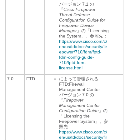
バージョン 7.1 の
『
Cisco Firepower
Threat Defense
Configuration Guide for
Firepower Device
Manager
』の「Licensing
the System」。参照先：
https://www.cisco.com/c/
en/us/td/docs/security/fir
epower/710/fdm/fptd-
fdm-config-guide-
710/fptd-fdm-
license.html
7.0
FTD
によって管理される
FTD:
Firewall
Management Center
バージョン 7.0 の
『
Firepower
Management Center
Configuration Guide
』の
「Licensing the
Firepower System」。参
照先：
https://www.cisco.com/c/
en/us/td/docs/security/fir