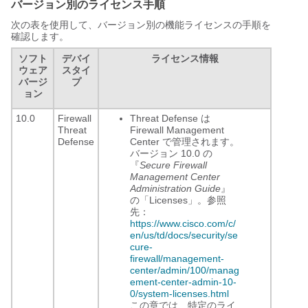
バージョン別のライセンス手順
次の表を使用して、バージョン別の機能ライセンスの手順を
確認します。
ソフト
デバイ
ライセンス情報
ウェア
スタイ
バージ
プ
ョン
10.0
Firewall
Threat Defense は
Threat
Firewall Management
Defense
Center
で管理されます。
バージョン 10.0 の
『
Secure Firewall
Management Center
Administration Guide
』
の「Licenses」。参照
先：
https://www.cisco.com/c/
en/us/td/docs/security/se
cure-
firewall/management-
center/admin/100/manag
ement-center-admin-10-
0/system-licenses.html
この章では、特定のライ