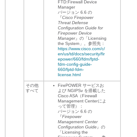
FTD:
Firewall Device
Manager
バージョン 6.6 の
『
Cisco Firepower
Threat Defense
Configuration Guide for
Firepower Device
Manager
』の「Licensing
the System」。参照先：
https://www.cisco.com/c/
en/us/td/docs/security/fir
epower/660/fdm/fptd-
fdm-config-guide-
660/fptd-fdm-
license.html
その他
FirePOWER サービスお
すべて
よび NGIPSv を搭載した
Cisco ASA（
Firewall
Management Center
によ
って管理）：
バージョン 6.6 の
『
Firepower
Management Center
Configuration Guide
』の
「Licensing the