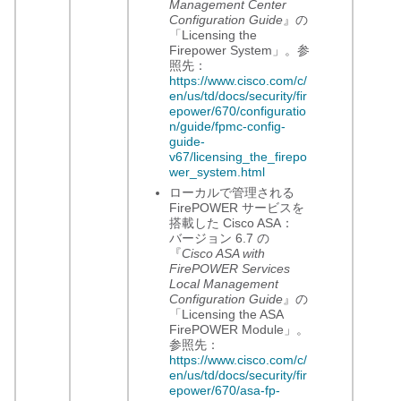
Management Center
Configuration Guide
』の
「Licensing the
Firepower System」。参
照先：
https://www.cisco.com/c/
en/us/td/docs/security/fir
epower/670/configuratio
n/guide/fpmc-config-
guide-
v67/licensing_the_firepo
wer_system.html
ローカルで管理される
FirePOWER サービスを
搭載した Cisco ASA：
バージョン 6.7 の
『
Cisco ASA with
FirePOWER Services
Local Management
Configuration Guide
』の
「Licensing the ASA
FirePOWER Module」。
参照先：
https://www.cisco.com/c/
en/us/td/docs/security/fir
epower/670/asa-fp-