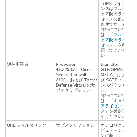
（IPS ライセ
ンスはマルウ
ェア防御ライ
センスの前提
条件です。）
詳細について
は、「
マルウ
ェア防御ライ
センス
」を参
照してくださ
い。
通信事業者
Firepower
Diameter、
4100/9300、Cisco
GTP/GPRS、
Secure Firewall
M3UA、およ
3100、および Threat
び SCTP イ
Defense Virtual のサ
ンスペクショ
ブスクリプション
ン
詳細について
は、「
キャリ
アライセン
ス
」を参照し
てください。
URL フィルタリング
サブスクリプション
カテゴリとレ
ピュテーショ
ンに基づく