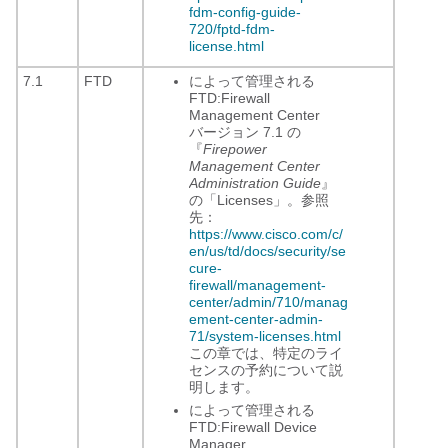
fdm-config-guide-
720/fptd-fdm-
license.html
7.1
FTD
によって管理される
FTD:
Firewall
Management Center
バージョン 7.1 の
『
Firepower
Management Center
Administration Guide
』
の「Licenses」。参照
先：
https://www.cisco.com/c/
en/us/td/docs/security/se
cure-
firewall/management-
center/admin/710/manag
ement-center-admin-
71/system-licenses.html
この章では、特定のライ
センスの予約について説
明します。
によって管理される
FTD:
Firewall Device
Manager