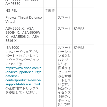
AMP8350
NGIPSv
従来型
—
—
Firewall Threat Defense
—
スマート
—
Virtual
ASA 5506-X、ASA
—
スマート
従来型
5506H-X、ASA 5506W-
X、ASA 5508-X、ASA
5516-X
ISA 3000
—
スマート
従来型
このハードウェアでサ
バージョ
ポートされているソフ
ン 6.2.3
トウェアのバージョン
および
については、
6.3 は、
https://www.cisco.com/c
脅威ライ
/en/us/support/security/
センスの
defense-
みをサポ
center/products-device-
ートして
support-tables-list.html
います。
の互換性マトリックス
特定のラ
を参照してください。
イセンス
予約のサ
ポートが
6.4 で導