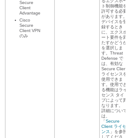
るエクスポー
Secure
ト制御機能を
Client
許可する必要
Advantage
があります。
Cisco
デバイスを登
Secure
録するとき
Client VPN
に、エクスポ
のみ
ート要件を満
たすかどうか
を選択しま
す。Threat
Defense で
は、有効な
Secure Client
ライセンスを
使用できま
す。使用でき
る機能はライ
センス タイ
プによって異
なります。
詳細について
は、
「
Secure
Client ライセ
ンス
」を参照
してくださ