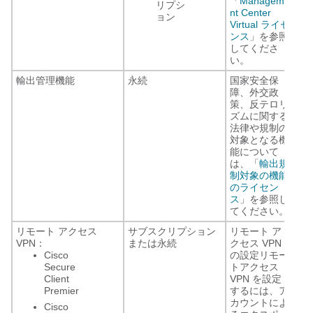
「
Manageme
リプシ
nt Center
ョン
Virtual ライセ
ンス
」を参照
してくださ
い。
輸出管理機能
永続
国家安全保
障、外交政
策、反テロリ
ズムに関する
法律や規制の
対象となる機
能について
は、「
輸出規
制対象の機能
のライセン
ス
」を参照し
てください。
リモート アクセス
サブスクリプション
リモート ア
VPN：
または永続
クセス VPN
Cisco
の設定リモー
Secure
トアクセス
Client
VPN を設定
Premier
するには、ア
カウントによ
Cisco