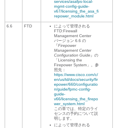
services/asafps-local-
mgmt-config-guide-
v67/licensing_the_asa_fi
repower_module.html
6.6
FTD
によって管理される
FTD:
Firewall
Management Center
バージョン 6.6 の
『
Firepower
Management Center
Configuration Guide
』の
「Licensing the
Firepower System」。参
照先：
https://www.cisco.com/c/
en/us/td/docs/security/fir
epower/660/configuratio
n/guide/fpmc-config-
guide-
v66/licensing_the_firepo
wer_system.html
この章では、特定のライ
センスの予約について説
明します。
によって管理される