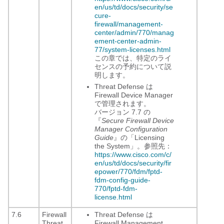
en/us/td/docs/security/se
cure-
firewall/management-
center/admin/770/manag
ement-center-admin-
77/system-licenses.html
この章では、特定のライ
センスの予約について説
明します。
Threat Defense は
Firewall Device Manager
で管理されます。
バージョン 7.7 の
『
Secure Firewall Device
Manager Configuration
Guide
』の「Licensing
the System」。参照先：
https://www.cisco.com/c/
en/us/td/docs/security/fir
epower/770/fdm/fptd-
fdm-config-guide-
770/fptd-fdm-
license.html
7.6
Firewall
Threat Defense は
Threat
Firewall Management