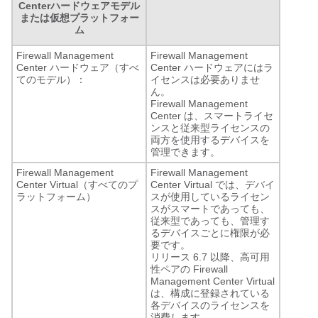
Center
ハードウェアモデル
または仮想プラットフォー
ム
Firewall Management
Firewall Management
Center
ハードウェア（すべ
Center
ハードウェアにはラ
てのモデル）：
イセンスは必要ありませ
ん。
Firewall Management
Center
は、スマートライセ
ンスと従来型ライセンスの
両方を使用するデバイスを
管理できます。
Firewall Management
Firewall Management
Center Virtual
（すべてのプ
Center Virtual
では、デバイ
ラットフォーム）
スが使用しているライセン
スがスマートであっても、
従来型であっても、管理す
るデバイスごとに権限が必
要です。
リリース 6.7 以降、高可用
性ペアの
Firewall
Management Center Virtual
は、構成に登録されている
各デバイスのライセンスを
消費します。