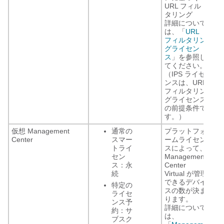
URL フィル
タリング
詳細について
は、「
URL
フィルタリン
グライセン
ス
」を参照し
てください。
（IPS ライセ
ンスは、URL
フィルタリン
グライセンス
の前提条件で
す。）
仮想 Management
通常の
プラットフォ
Center
スマー
ームライセン
トライ
スによって、
セン
Management
ス：永
Center
続
Virtual が管理
できるデバイ
特定の
スの数が決ま
ライセ
ります。
ンス予
詳細について
約：サ
は、
ブスク