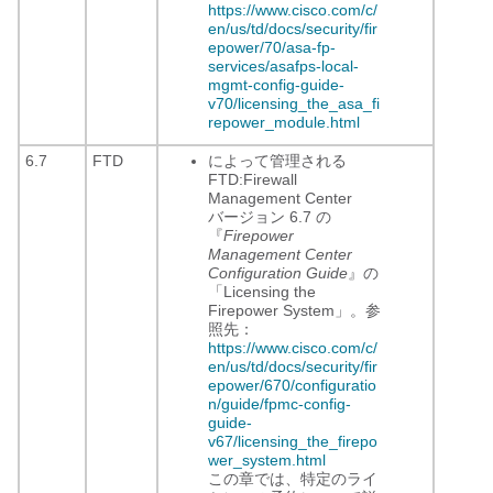
https://www.cisco.com/c/
en/us/td/docs/security/fir
epower/70/asa-fp-
services/asafps-local-
mgmt-config-guide-
v70/licensing_the_asa_fi
repower_module.html
6.7
FTD
によって管理される
FTD:
Firewall
Management Center
バージョン 6.7 の
『
Firepower
Management Center
Configuration Guide
』の
「Licensing the
Firepower System」。参
照先：
https://www.cisco.com/c/
en/us/td/docs/security/fir
epower/670/configuratio
n/guide/fpmc-config-
guide-
v67/licensing_the_firepo
wer_system.html
この章では、特定のライ