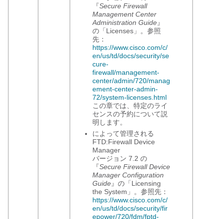
『
Secure Firewall
Management Center
Administration Guide
』
の「Licenses」。参照
先：
https://www.cisco.com/c/
en/us/td/docs/security/se
cure-
firewall/management-
center/admin/720/manag
ement-center-admin-
72/system-licenses.html
この章では、特定のライ
センスの予約について説
明します。
によって管理される
FTD:
Firewall Device
Manager
バージョン 7.2 の
『
Secure Firewall Device
Manager Configuration
Guide
』の「Licensing
the System」。参照先：
https://www.cisco.com/c/
en/us/td/docs/security/fir
epower/720/fdm/fptd-