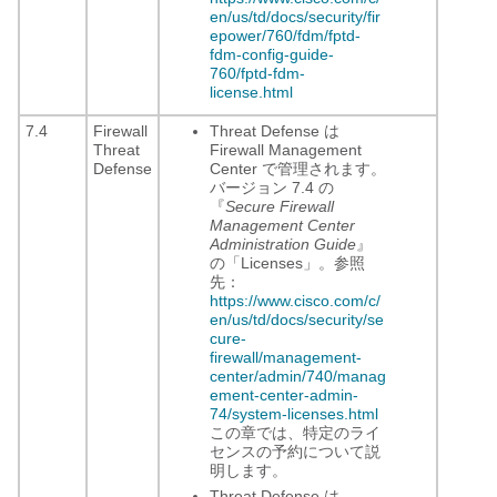
en/us/td/docs/security/fir
epower/760/fdm/fptd-
fdm-config-guide-
760/fptd-fdm-
license.html
7.4
Firewall
Threat Defense は
Threat
Firewall Management
Defense
Center
で管理されます。
バージョン 7.4 の
『
Secure Firewall
Management Center
Administration Guide
』
の「Licenses」。参照
先：
https://www.cisco.com/c/
en/us/td/docs/security/se
cure-
firewall/management-
center/admin/740/manag
ement-center-admin-
74/system-licenses.html
この章では、特定のライ
センスの予約について説
明します。
Threat Defense は