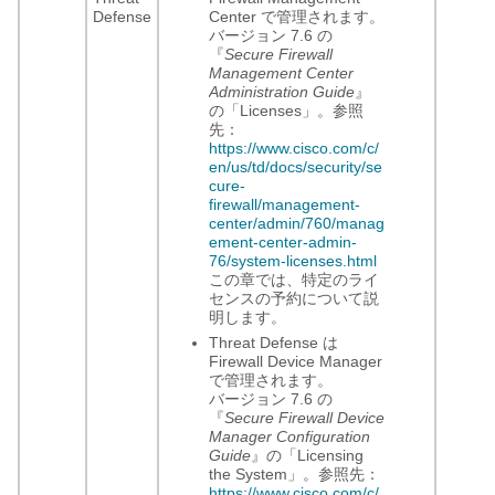
Defense
Center
で管理されます。
バージョン 7.6 の
『
Secure Firewall
Management Center
Administration Guide
』
の「Licenses」。参照
先：
https://www.cisco.com/c/
en/us/td/docs/security/se
cure-
firewall/management-
center/admin/760/manag
ement-center-admin-
76/system-licenses.html
この章では、特定のライ
センスの予約について説
明します。
Threat Defense は
Firewall Device Manager
で管理されます。
バージョン 7.6 の
『
Secure Firewall Device
Manager Configuration
Guide
』の「Licensing
the System」。参照先：
https://www.cisco.com/c/