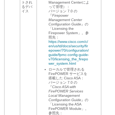
トされ
Management Center
によ
るデバ
って管理）：
イス
バージョン 7.0 の
『
Firepower
Management Center
Configuration Guide
』の
「Licensing the
Firepower System」。参
照先：
https://www.cisco.com/c/
en/us/td/docs/security/fir
epower/70/configuration/
guide/fpmc-config-guide-
v70/licensing_the_firepo
wer_system.html
ローカルで管理される
FirePOWER サービスを
搭載した Cisco ASA：
バージョン 7.0 の
『
Cisco ASA with
FirePOWER Services
Local Management
Configuration Guide
』の
「Licensing the ASA
FirePOWER Module」。
参照先：