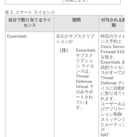
表 2.
スマート ライセンス
自分で割り当てるライ
期間
付与される機
センス
能
Essentials
永久かサブスクリプ
特定のライセ
ションか
ンス予約
と
Cisco Secure
（注）
Essentials
Firewall 3100
サブスク
を除き、
リプショ
Essentials 永
ン ライセ
続的ライセン
ンスは、
スがすべての
Threat
Threat
Defense
Defense デバ
Virtual で
イスに自動的
のみサポ
に割り当てら
ートされ
れます。
ていま
ユーザーおよ
す。
びアプリケー
ション制御
スイッチング
とルーティン
グ
NAT