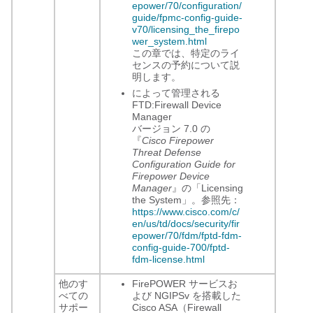
epower/70/configuration/
guide/fpmc-config-guide-
v70/licensing_the_firepo
wer_system.html
この章では、特定のライ
センスの予約について説
明します。
によって管理される
FTD:
Firewall Device
Manager
バージョン 7.0 の
『
Cisco Firepower
Threat Defense
Configuration Guide for
Firepower Device
Manager
』の「Licensing
the System」。参照先：
https://www.cisco.com/c/
en/us/td/docs/security/fir
epower/70/fdm/fptd-fdm-
config-guide-700/fptd-
fdm-license.html
他のす
FirePOWER サービスお
べての
よび NGIPSv を搭載した
サポー
Cisco ASA（
Firewall