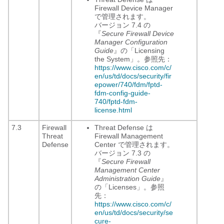
Firewall Device Manager
で管理されます。
バージョン 7.4 の
『
Secure Firewall Device
Manager Configuration
Guide
』の「Licensing
the System」。参照先：
https://www.cisco.com/c/
en/us/td/docs/security/fir
epower/740/fdm/fptd-
fdm-config-guide-
740/fptd-fdm-
license.html
7.3
Firewall
Threat Defense は
Threat
Firewall Management
Defense
Center
で管理されます。
バージョン 7.3 の
『
Secure Firewall
Management Center
Administration Guide
』
の「Licenses」。参照
先：
https://www.cisco.com/c/
en/us/td/docs/security/se
cure-