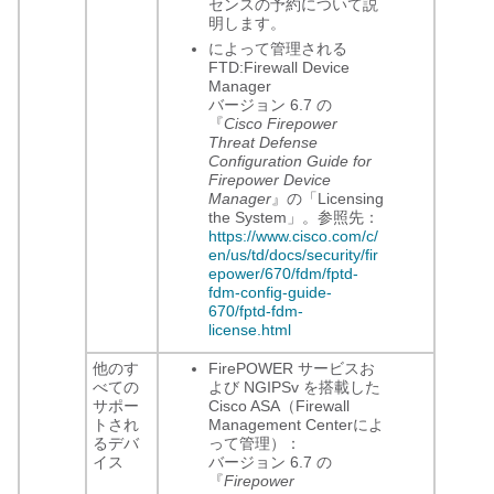
センスの予約について説
明します。
によって管理される
FTD:
Firewall Device
Manager
バージョン 6.7 の
『
Cisco Firepower
Threat Defense
Configuration Guide for
Firepower Device
Manager
』の「Licensing
the System」。参照先：
https://www.cisco.com/c/
en/us/td/docs/security/fir
epower/670/fdm/fptd-
fdm-config-guide-
670/fptd-fdm-
license.html
他のす
FirePOWER サービスお
べての
よび NGIPSv を搭載した
サポー
Cisco ASA（
Firewall
トされ
Management Center
によ
るデバ
って管理）：
イス
バージョン 6.7 の
『
Firepower