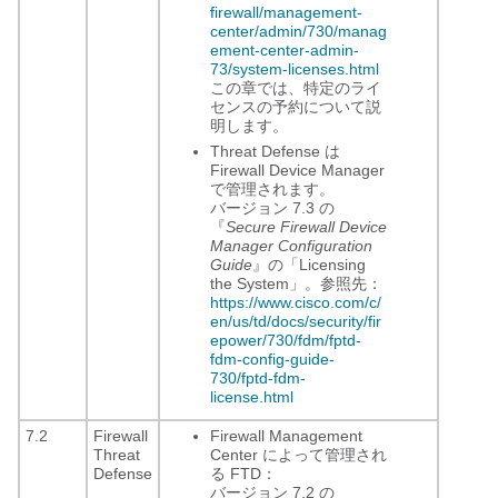
firewall/management-
center/admin/730/manag
ement-center-admin-
73/system-licenses.html
この章では、特定のライ
センスの予約について説
明します。
Threat Defense は
Firewall Device Manager
で管理されます。
バージョン 7.3 の
『
Secure Firewall Device
Manager Configuration
Guide
』の「Licensing
the System」。参照先：
https://www.cisco.com/c/
en/us/td/docs/security/fir
epower/730/fdm/fptd-
fdm-config-guide-
730/fptd-fdm-
license.html
7.2
Firewall
Firewall Management
Threat
Center
によって管理され
Defense
る FTD：
バージョン 7.2 の