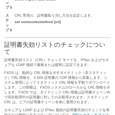
ッ
プ 5
ス
CRL 専用の、証明書取り消し方法を設定します。
テ
set
certrevokemethod
{crl}
ッ
プ 6
証明書失効リストのチェックについ
て
証明書失効リスト（CRL）チェック モードを、IPSec およびセキ
ュアな LDAP 接続で厳格または緩和に設定できます。
FXOS は、動的な CRL 情報を示すダイナミック（非スタティッ
ク）CRL 情報を、X.509 証明書の CDP 情報から収集します。シ
ステム管理によってスタティック CRL 情報を手動でダウンロード
します。この情報は、FXOS システムのローカルな CRL 情報を示
します。FXOS では、ダイナミック CRL 情報は証明書チェーン内
で現在処理中の証明書に対してのみ処理されます。スタティック
CRL は、ピアの証明書チェーン全体に適用されます。
セキュアな LDAP および IPSec 接続の証明書失効のチェックを有
効または無効にするステップについては、
IPSec セキュア チャネ