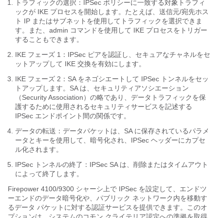
トラフィックの選択：IPSec ポリシーに一致する対象トラフィ
ックが IKE プロセスを開始します。たとえば、送信元/宛先ホス
ト IP またはサブネットを使用してトラフィックを選択できま
す。また、admin コマンドを使用して IKE プロセスをトリガー
することもできます。
IKE フェーズ 1：IPSec ピアを認証し、セキュアなチャネルをセ
ットアップして IKE 交換を有効にします。
IKE フェーズ 2：SA をネゴシエートして IPSec トンネルをセッ
トアップします。SA は、セキュリティアソシエーション
（Security Association）の略であり、データトラフィックを保
護するために使用されるセキュリティサービスを記述する
IPSec エンドポイント間の関係です。
データの転送：データパケットは、SA に保存されているパラメ
ータとキーを使用して、暗号化され、IPSec ヘッダーにカプセ
ル化されます。
IPSec トンネルの終了：IPSec SA は、削除またはタイムアウト
によって終了します。
Firepower
4100/
9300 シャーシ
上で IPSec を設定して、エンドツ
ーエンドのデータ暗号化や、パブリック ネットワーク内を移動す
るデータ パケットに対する認証サービスを提供できます。このオ
プションは、システムのコモン クライテリア認定への準拠を取得