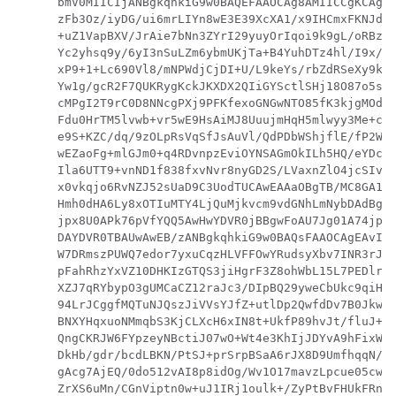
bmV0MIICIjANBgkqhkiG9w0BAQEFAAOCAg8AMIICCgKCAgEA
zFb3Oz/iyDG/ui6mrLIYn8wE3E39XcXA1/x9IHCmxFKNJdD7
+uZ1VapBXV/JrAie7bNn3ZYrI29yuyOrIqoi9k9gL/oRBzH1
Yc2yhsq9y/6yI3nSuLZm6ybmUKjTa+B4YuhDTz4hl/I9x/J5
xP9+1+Lc690Vl8/mNPWdjCjDI+U/L9keYs/rbZdRSeXy9kMa
Yw1g/gcR2F7QUKRygKckJKXDX2QIiGYSctlSHj18O87o5s/p
cMPgI2T9rC0D8NNcgPXj9PFKfexoGNGwNTO85fK3kjgMOdWb
Fdu0HrTM5lvwb+vr5wE9HsAiMJ8UuujmHqH5mlwyy3Me+cED
e9S+KZC/dq/9zOLpRsVqSfJsAuVl/QdPDbWShjflE/fP2Wj0
wEZaoFg+mlGJm0+q4RDvnpzEviOYNSAGmOkILh5HQ/eYDcxv
Ila6UTT9+vnND1f838fxvNvr8nyGD2S/LVaxnZlO4jcSIvtd
x0vkqjo6RvNZJ52sUaD9C3UodTUCAwEAAaOBgTB/MC8GA1Ud
Hmh0dHA6Ly8xOTIuMTY4LjQuMjkvcm9vdGNhLmNybDAdBgNV
jpx8U0APk76pVfYQQ5AwHwYDVR0jBBgwFoAU7Jg01A74jpx8
DAYDVR0TBAUwAwEB/zANBgkqhkiG9w0BAQsFAAOCAgEAvI8k
W7DRmszPUWQ7edor7yxuCqzHLVFFOwYRudsyXbv7INR3rJ/X
pFahRhzYxVZ10DHKIzGTQS3jiHgrF3Z8ohWbL15L7PEDlrxM
XZJ7qRYbypO3gUMCaCZ12raJc3/DIpBQ29yweCbUkc9qiHKA
94LrJCggfMQTuNJQszJiVVsYJfZ+utlDp2QwfdDv7B0JkwTB
BNXYHqxuoNMmqbS3KjCLXcH6xIN8t+UkfP89hvJt/fluJ+s/
QngCKRJW6FYpzeyNBctiJ07wO+Wt4e3KhIjJDYvA9hFixWcV
DkHb/gdr/bcdLBKN/PtSJ+prSrpBSaA6rJX8D9UmfhqqN/3f
gAcg7AjEQ/0do512vAI8p8idOg/Wv1O17mavzLpcue05cwMC
ZrXS6uMn/CGnViptn0w+uJ1IRj1oulk+/ZyPtBvFHUkFRnho