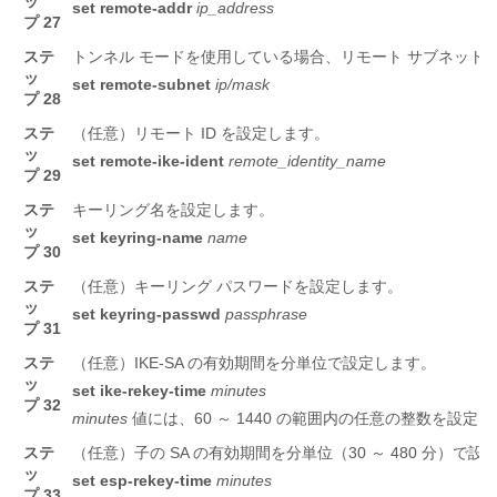
ッ
set
remote-addr
ip_address
プ 27
ステ
トンネル モードを使用している場合、リモート サブネット
ッ
set
remote-subnet
ip/mask
プ 28
ステ
（任意）リモート ID を設定します。
ッ
set
remote-ike-ident
remote_identity_name
プ 29
ステ
キーリング名を設定します。
ッ
set
keyring-name
name
プ 30
ステ
（任意）キーリング パスワードを設定します。
ッ
set
keyring-passwd
passphrase
プ 31
ステ
（任意）IKE-SA の有効期間を分単位で設定します。
ッ
set
ike-rekey-time
minutes
プ 32
minutes
値には、60 ～ 1440 の範囲内の任意の整数を設定
ステ
（任意）子の SA の有効期間を分単位（30 ～ 480 分）で設
ッ
set
esp-rekey-time
minutes
プ 33