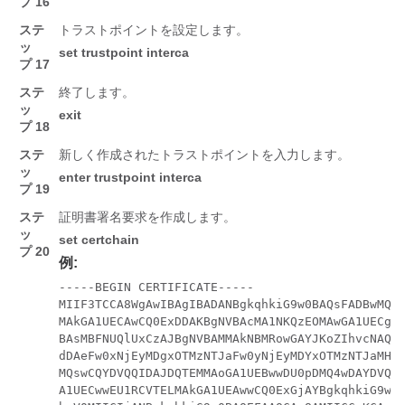
プ 16
ステ
トラストポイントを設定します。
ッ
set
trustpoint
interca
プ 17
ステ
終了します。
ッ
exit
プ 18
ステ
新しく作成されたトラストポイントを入力します。
ッ
enter
trustpoint
interca
プ 19
ステ
証明書署名要求を作成します。
ッ
set
certchain
プ 20
例:
-----BEGIN CERTIFICATE-----

MIIF3TCCA8WgAwIBAgIBADANBgkqhkiG9w0BAQsFADBwMQsw
MAkGA1UECAwCQ0ExDDAKBgNVBAcMA1NKQzEOMAwGA1UECgwF
BAsMBFNUQlUxCzAJBgNVBAMMAkNBMRowGAYJKoZIhvcNAQkB
dDAeFw0xNjEyMDgxOTMzNTJaFw0yNjEyMDYxOTMzNTJaMHAx
MQswCQYDVQQIDAJDQTEMMAoGA1UEBwwDU0pDMQ4wDAYDVQQK
A1UECwwEU1RCVTELMAkGA1UEAwwCQ0ExGjAYBgkqhkiG9w0B