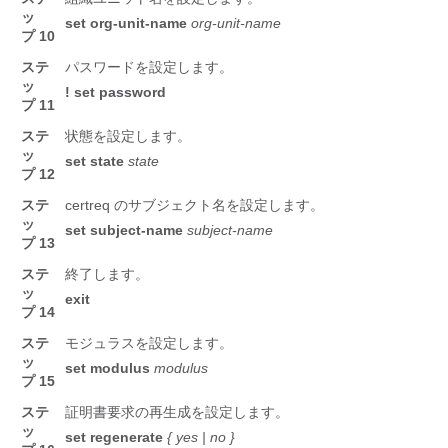
ッ
set
org-unit-name
org-unit-name
プ 10
ステ
パスワードを設定します。
ッ
!
set
password
プ 11
ステ
状態を設定します。
ッ
set
state
state
プ 12
ステ
certreq のサブジェクト名を設定します。
ッ
set
subject-name
subject-name
プ 13
ステ
終了します。
ッ
exit
プ 14
ステ
モジュラスを設定します。
ッ
set
modulus
modulus
プ 15
ステ
証明書要求の再生成を設定します。
ッ
set
regenerate
{ yes | no }