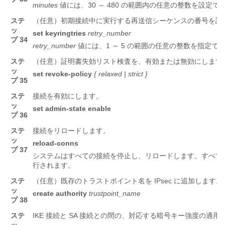
minutes
値には、30 ～ 480 の範囲内の任意の整数を設定で
ステ
（任意）初期接続中に実行する再送信シーケンスの番号を設
ッ
set
keyringtries
retry_number
プ 34
retry_number
値には、1 ～ 5 の範囲の任意の整数を指定で
ステ
（任意）証明書失効リスト検査を、有効または無効にします
ッ
set
revoke-policy
{ relaxed | strict }
プ 35
ステ
接続を有効にします。
ッ
set
admin-state
enable
プ 36
ステ
接続をリロードします。
ッ
reload-conns
プ 37
システムはすべての接続を停止し、リロードします。すべて
行されます。
ステ
（任意）既存のトラストポイント名を IPsec に追加します。
ッ
create
authority
trustpoint_name
プ 38
ステ
IKE 接続と SA 接続との間の、対応する暗号キー強度の適