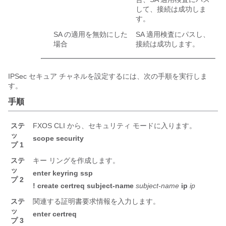
して、接続は成功しま
す。
SA の適用を無効にした
SA 適用検査にパスし、
場合
接続は成功します。
IPSec セキュア チャネルを設定するには、次の手順を実行しま
す。
手順
ステ
FXOS CLI から、セキュリティ モードに入ります。
ッ
scope
security
プ 1
ステ
キー リングを作成します。
ッ
enter
keyring
ssp
プ 2
!
create
certreq
subject-name
subject-name
ip
ip
ステ
関連する証明書要求情報を入力します。
ッ
enter
certreq
プ 3