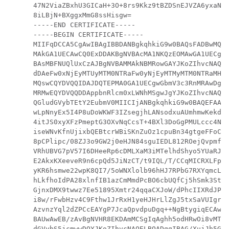
47N2ViaZBxhU3GICaH+3O+8rs9Kkz9tBZDSnEJVZA6yxaNCV
8iLBjN+BXggxMmG8ssHisgw=

-----END CERTIFICATE-----

-----BEGIN CERTIFICATE-----

MIIFqDCCA5CgAwIBAgIBBDANBgkqhkiG9w0BAQsFADBwMQsw
MAkGA1UECAwCQ0ExDDAKBgNVBAcMA1NKQzEOMAwGA1UECgwF
BAsMBFNUQlUxCzAJBgNVBAMMAkNBMRowGAYJKoZIhvcNAQkB
dDAeFw0xNjEyMTUyMTM0NTRaFw0yNjEyMTMyMTM0NTRaMHwx
MQswCQYDVQQIDAJDQTEPMA0GA1UECgwGbmV3c3RnMRAwDgYD
MRMwEQYDVQQDDAppbnRlcm0xLWNhMSgwJgYJKoZIhvcNAQkB
QGludGVybTEtY2EubmV0MIICIjANBgkqhkiG9w0BAQEFAAOC
wLpNnyEx5I4P8uDoWKWF3IZsegjhLANsodxuAUmhmwKekd0O
4itJS0xyXFzPmeptG3OXvNqCcsT+4BXl3DoGgPMULccc4Nes
iseWNvKfnUjixbQEBtcrWBiSKnZuOz1cpuBn34gtgeFFoCEX
8pCPlipc/08ZJ3o9GW2j0eHJN84sguIEDL812ROejQvpmfqG
VRhUBVG7pV57I6DHeeRp6cDMLXaM3iMTelhdShyo5YUaRJMa
E2AkxKXeeveR9n6cpQd5JiNzCT/t9IQL/T/CCqMICRXLFpLC
yKR6hsmwe22wpK8QI7/5oWNXlolb96hHJ7RPbG7RXYqmcLiX
hLkfhoIdPA28xlnfIB1azCmMmdPcBO6cbUQfCj5hSmk3StVQ
GjnxDMX9twwz7Ee51895Xmtr24qqaCXJoW/dPhcIIXRdJPMs
i8w/rFwbHzv4C9Fthw1JrRxH1yeHJHrLlZgJ5txSaVUIgrgV
AzvnzYql2dZPCcEAYgP7JcaQpvdpuDgq++NgBtygiqECAwEA
BAUwAwEB/zAvBgNVHR8EKDAmMCSgIqAghh5odHRwOi8vMTky
dGVybS5jcmwwDQYJKoZIhvcNAQELBQADggIBAG/XujJh5G5U