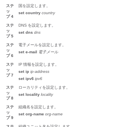
ステ
国を設定します。
ッ
set
country
country
プ 4
ステ
DNS を設定します。
ッ
set
dns
dns
プ 5
ステ
電子メールを設定します。
ッ
set
e-mail
電子メール
プ 6
ステ
IP 情報を設定します。
ッ
set
ip
ip-address
プ 7
set
ipv6
ipv6
ステ
ローカリティを設定します。
ッ
set
locality
locality
プ 8
ステ
組織名を設定します。
ッ
set
org-name
org-name
プ 9
ステ
組織ユニット名を設定します。