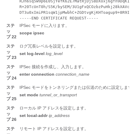
RJh6sq5W9p6E0SjYefK62E7MatRjDjS8DXoxj6gfn9DqK15i
R+20TcUnT0h/S5K/bySEM/3U1gFxQCOzbzPuHkj28kXAVczm
DT3u0xImiPR1sqW1jpMwbhC+ZGDtvgKjKHToagup9+8R9IMc
-----END CERTIFICATE REQUEST-----
ステ
IPSec モードに入ります。
ッ
scope
ipsec
プ 22
ステ
ログ冗長レベルを設定します。
ッ
set
log-level
log_level
プ 23
ステ
IPSec 接続を作成し、入力します。
ッ
enter
connection
connection_name
プ 24
ステ
IPSec モードをトンネリングまたは伝送のために設定します
ッ
set
mode
tunnel_or_transport
プ 25
ステ
ローカル IP アドレスを設定します。
ッ
set
local-addr
ip_address
プ 26
ステ
リモート IP アドレスを設定します。