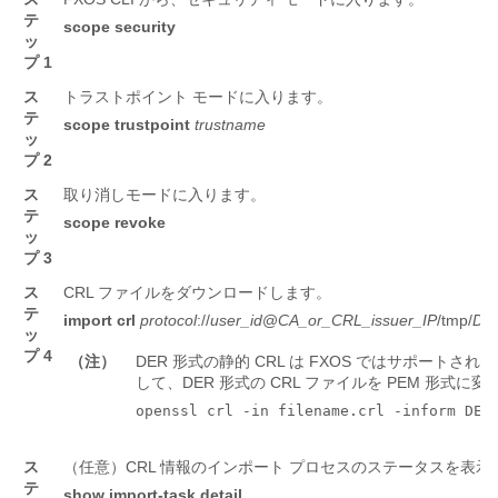
テ
scope
security
ッ
プ 1
ス
トラストポイント モードに入ります。
テ
scope
trustpoint
trustname
ッ
プ 2
ス
取り消しモードに入ります。
テ
scope
revoke
ッ
プ 3
ス
CRL ファイルをダウンロードします。
テ
import
crl
protocol
://
user_id
@
CA_or_CRL_issuer_IP
/tmp/
Do
ッ
プ 4
（注）
DER 形式の静的 CRL は FXOS ではサポート
して、DER 形式の CRL ファイルを PEM 形式
openssl crl -in filename.crl -inform DER
ス
（任意）CRL 情報のインポート プロセスのステータスを表示
テ
show
import-task
detail