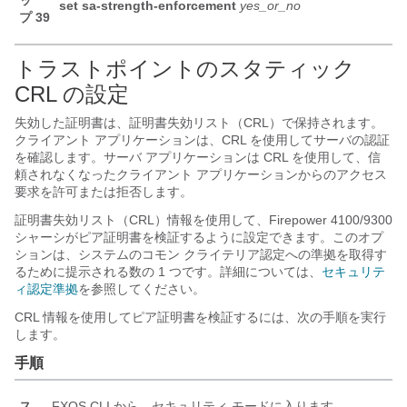
ッ
set
sa-strength-enforcement
yes_or_no
プ 39
トラストポイントのスタティック
CRL の設定
失効した証明書は、証明書失効リスト（CRL）で保持されます。
クライアント アプリケーションは、CRL を使用してサーバの認証
を確認します。サーバ アプリケーションは CRL を使用して、信
頼されなくなったクライアント アプリケーションからのアクセス
要求を許可または拒否します。
証明書失効リスト（CRL）情報を使用して、
Firepower
4100/
9300
シャーシ
がピア証明書を検証するように設定できます。このオプ
ションは、システムのコモン クライテリア認定への準拠を取得す
るために提示される数の 1 つです。詳細については、
セキュリテ
ィ認定準拠
を参照してください。
CRL 情報を使用してピア証明書を検証するには、次の手順を実行
します。
手順
ス
FXOS CLI から、セキュリティ モードに入ります。