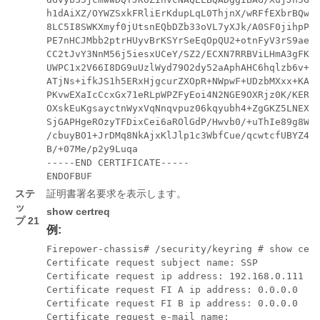
h1dAiXZ/OYWZSxkFRliErKdupLqL0ThjnX/wRFfEXbrBQwm5
8LC5I8SWKXmyf0jUtsnEQbDZb33oVL7yXJk/A0SF0jihpPhe
PE7nHCJMbb2ptrHUyvBrKSYrSeEqOpQU2+otnFyV3rS9aelg
CC2tJvY3NnM56j5iesxUCeY/SZ2/ECXN7RRBViLHmA3gFKmW
UWPC1x2V66I8DG9uUzlWyd79O2dy52aAphAHC6hqlzb6v+gw
ATjNs+ifkJS1h5ERxHjgcurZXOpR+NWpwF+UDzbMXxx+KAAX
PKvwEXaIcCcxGx71eRLpWPZFyEoi4N2NGE9OXRjz0K/KERZg
OXskEuKgsayctnWyxVqNnqvpuz06kqyubh4+ZgGKZ5LNEXYm
SjGAPHgeROzyTFDixCei6aROlGdP/Hwvb0/+uThIe89g8WZ0
/cbuyBO1+JrDMq8NkAjxKlJlp1c3WbfCue/qcwtcfUBYZ4i5
B/+07Me/p2y9Luqa

-----END CERTIFICATE-----

ENDOFBUF
ステ
証明書署名要求を表示します。
ッ
show
certreq
プ 21
例:
Firepower-chassis# /security/keyring # show cert
Certificate request subject name: SSP

Certificate request ip address: 192.168.0.111

Certificate request FI A ip address: 0.0.0.0

Certificate request FI B ip address: 0.0.0.0

Certificate request e-mail name:
