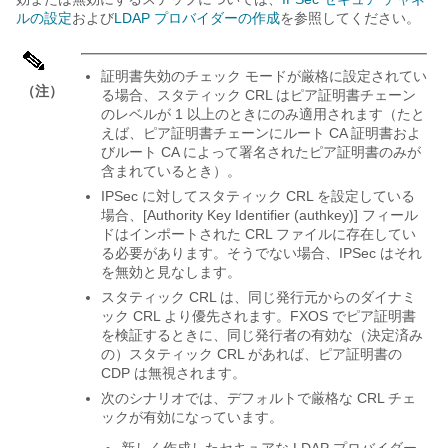
ルの設定
および
LDAP プロバイダーの作成
を参照してください。
証明書失効のチェック モードが厳格に設定されてい
（注）
る場合、スタティック CRL はピア証明書チェーン
のレベルが 1 以上のときにのみ適用されます（たと
えば、ピア証明書チェーンにルート CA 証明書およ
びルート CA によって署名されたピア証明書のみが
含まれているとき）。
IPSec に対してスタティック CRL を設定している
場合、[Authority Key Identifier (authkey)] フィール
ドはインポートされた CRL ファイルに存在してい
る必要があります。そうでない場合、IPSec はそれ
を無効と見なします。
スタティック CRL は、同じ発行元からのダイナミ
ック CRL より優先されます。FXOS でピア証明書
を検証するときに、同じ発行者の有効な（決定済み
の）スタティック CRL があれば、ピア証明書の
CDP は無視されます。
次のシナリオでは、デフォルトで厳格な CRL チェ
ックが有効になっています。