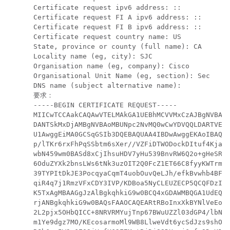
Certificate request ipv6 address: ::

Certificate request FI A ipv6 address: ::

Certificate request FI B ipv6 address: ::

Certificate request country name: US

State, province or county (full name): CA

Locality name (eg, city): SJC

Organisation name (eg, company): Cisco

Organisational Unit Name (eg, section): Sec

DNS name (subject alternative name):

要求：

-----BEGIN CERTIFICATE REQUEST-----

MIICwTCCAakCAQAwVTELMAkGA1UEBhMCVVMxCzAJBgNVBAgM
DANTSkMxDjAMBgNVBAoMBUNpc2NvMQ0wCwYDVQQLDARTVEJV
U1AwggEiMA0GCSqGSIb3DQEBAQUAA4IBDwAwggEKAoIBAQDq
p/lTKr6rxFhPqSSbtm6sXer//VZFiDTWODockDItuf4Kja21
wbN459wm0BASd8xCjIhsuHDV7yHu539BnvRW6Q2o+gHeSRwc
6OduZYXk2bnsLWs6tNk3uzOIT2Q0FcZ1ET66C8fyyKWTrmvc
39TYPItDkJE3PocqyaCqmT4uobOuvQeLJh/efkBvwhb4BF8v
qiR4q7j1RmzVFxCDY3IVP/KDBoa5NyCLEUZECP5QCQFDzIRE
K5TxAgMBAAGgJzAlBgkqhkiG9w0BCQ4xGDAWMBQGA1UdEQQN
rjANBgkqhkiG9w0BAQsFAAOCAQEARtRBoInxXkBYNlVeEoFC
2L2pjx5OHbQICC+8NRVRMYujTnp67BWuUZZl03dGP4/lbN6b
m1Ye9dgz7MO/KEcosarmoMl9WB8LlweVdt6ycSdJzs9shOxw