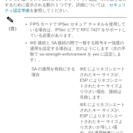
するために提示される数の 1 つです。詳細については、
セキュリ
ティ認定準拠
を参照してください。
FIPS モードで IPSec セキュア チャネルを使用して
（注）
いる場合は、IPSec ピアで RFC 7427 をサポートし
ている必要があります。
IKE 接続と SA 接続の間で一致する暗号キー強度の
適用を設定する場合は、次のようにします（次の手
順で sa-strength-enforcement を yes に設定しま
す）。
SA の適用を有効にする
IKE によりネゴシエート
場合
されたキー サイズが、
ESP によりネゴシエー
トされたキー サイズよ
り小さい場合、接続は
失敗します。
IKE によりネゴシエート
されたキー サイズが、
ESP によりネゴシエー
トされたキー サイズよ
り大きいか等しい場
合、SA 適用検査にパス