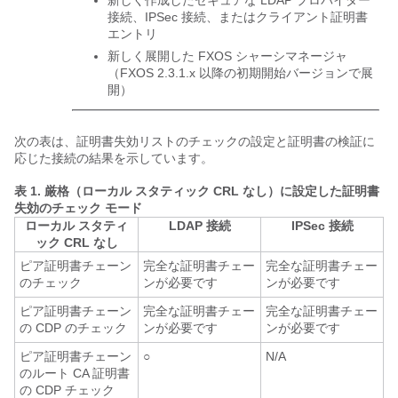
新しく作成したセキュアな LDAP プロバイダー
接続、IPSec 接続、またはクライアント証明書
エントリ
新しく展開した FXOS シャーシマネージャ
（FXOS 2.3.1.x 以降の初期開始バージョンで展
開）
次の表は、証明書失効リストのチェックの設定と証明書の検証に
応じた接続の結果を示しています。
表 1.
厳格（ローカル スタティック CRL なし）に設定した証明書
失効のチェック モード
ローカル スタティ
LDAP 接続
IPSec 接続
ック CRL なし
ピア証明書チェーン
完全な証明書チェー
完全な証明書チェー
のチェック
ンが必要です
ンが必要です
ピア証明書チェーン
完全な証明書チェー
完全な証明書チェー
の CDP のチェック
ンが必要です
ンが必要です
ピア証明書チェーン
○
N/A
のルート CA 証明書
の CDP チェック