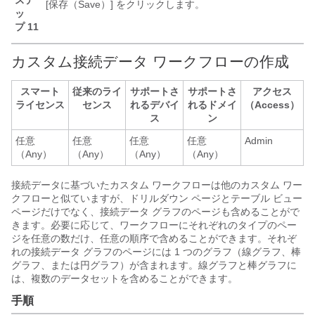
ステ
[保存（Save）]
をクリックします。
ッ
プ 11
カスタム接続データ ワークフローの作成
スマート
従来のライ
サポートさ
サポートさ
アクセス
ライセンス
センス
れるデバイ
れるドメイ
（Access）
ス
ン
任意
任意
任意
任意
Admin
（Any）
（Any）
（Any）
（Any）
接続データに基づいたカスタム ワークフローは他のカスタム ワー
クフローと似ていますが、ドリルダウン ページとテーブル ビュー
ページだけでなく、接続データ グラフのページも含めることがで
きます。必要に応じて、ワークフローにそれぞれのタイプのペー
ジを任意の数だけ、任意の順序で含めることができます。それぞ
れの接続データ グラフのページには 1 つのグラフ（線グラフ、棒
グラフ、または円グラフ）が含まれます。線グラフと棒グラフに
は、複数のデータセットを含めることができます。
手順