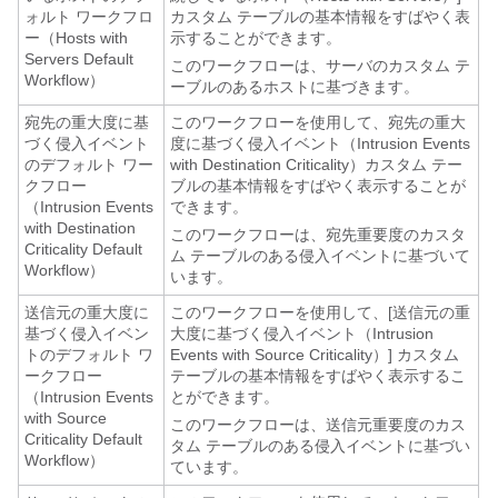
ォルト ワークフロ
カスタム テーブルの基本情報をすばやく表
ー（Hosts with
示することができます。
Servers Default
このワークフローは、サーバのカスタム テ
Workflow）
ーブルのあるホストに基づきます。
宛先の重大度に基
このワークフローを使用して、宛先の重大
づく侵入イベント
度に基づく侵入イベント（Intrusion Events
のデフォルト ワー
with Destination Criticality）カスタム テー
クフロー
ブルの基本情報をすばやく表示することが
（Intrusion Events
できます。
with Destination
このワークフローは、宛先重要度のカスタ
Criticality Default
ム テーブルのある侵入イベントに基づいて
Workflow）
います。
送信元の重大度に
このワークフローを使用して、[送信元の重
基づく侵入イベン
大度に基づく侵入イベント（Intrusion
トのデフォルト ワ
Events with Source Criticality）] カスタム
ークフロー
テーブルの基本情報をすばやく表示するこ
（Intrusion Events
とができます。
with Source
このワークフローは、送信元重要度のカス
Criticality Default
タム テーブルのある侵入イベントに基づい
Workflow）
ています。