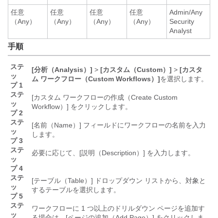
任意
任意
任意
任意
Admin/Any
（Any）
（Any）
（Any）
（Any）
Security
Analyst
手順
ステ
[分析（Analysis）]
>
[カスタム（Custom）]
>
[カスタ
ッ
ム ワークフロー（Custom Workflows）]
を選択します。
プ 1
ステ
[カスタム ワークフローの作成（Create Custom
ッ
Workflow）]
をクリックします。
プ 2
ステ
[名前（Name）]
フィールドにワークフローの名前を入力
ッ
します。
プ 3
ステ
必要に応じて、[説明（Description）]
を入力します。
ッ
プ 4
ステ
[テーブル（Table）]
ドロップダウン リストから、対象と
ッ
するテーブルを選択します。
プ 5
ステ
ワークフローに 1 つ以上のドリルダウン ページを追加す
ッ
る場合は、[ページの追加（Add Page）]
をクリックしま