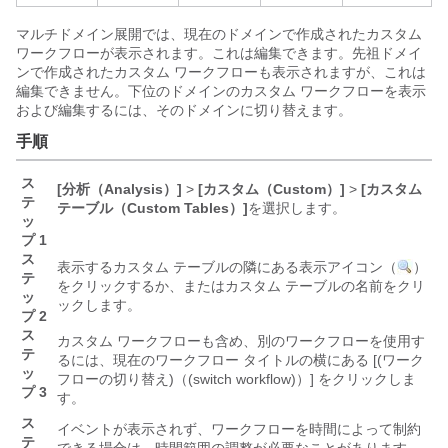
マルチドメイン展開では、現在のドメインで作成されたカスタム
ワークフローが表示されます。これは編集できます。先祖ドメイ
ンで作成されたカスタム ワークフローも表示されますが、これは
編集できません。下位のドメインのカスタム ワークフローを表示
および編集するには、そのドメインに切り替えます。
手順
ス
[分析（Analysis）]
>
[カスタム（Custom）]
>
[カスタム
テ
テーブル（Custom Tables）]
を選択します。
ッ
プ 1
ス
表示するカスタム テーブルの隣にある表示アイコン（
）
テ
をクリックするか、またはカスタム テーブルの名前をクリ
ッ
ックします。
プ 2
ス
カスタム ワークフローも含め、別のワークフローを使用す
テ
るには、現在のワークフロー タイトルの横にある [(ワーク
ッ
フローの切り替え)（(switch workflow)）]
をクリックしま
プ 3
す。
ス
イベントが表示されず、ワークフローを時間によって制約
テ