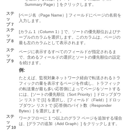
Summary Page）]
をクリックします。
ステ
[ページ名（Page Name）]
フィールドにページの名前を
ッ
入力します。
プ 7
ステ
[カラム 1（Column 1）]
で、ソートの優先順位およびテ
ッ
ーブルのカラムを選択します。このカラムは、ページの
プ 8
最も左のカラムとして表示されます。
ステ
ページに表示するすべてのフィールドが指定されるま
ッ
で、含めるフィールドの選択とソートの優先順位の設定
プ 9
を続けます。
例:
たとえば、監視対象ネットワーク経由で転送されるトラ
フィックの量を表示するページを作成し、トラフィック
の転送量が最も多い応答側によってページをソートする
には、[ソートの優先順位（Sort Priority）]
ドロップダウ
ン リストで [1]
を選択し、[フィールド（Field）]
ドロッ
プダウン リストで [応答側のバイト数（Responder
Bytes）]
を選択します。
ステ
ワークフローに 1 つ以上のグラフ ページを追加する場合
ッ
は、[グラフの追加（Add Graph）]
をクリックします。
プ 10