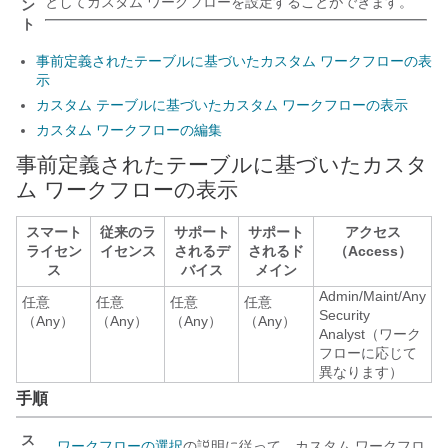
としてカスタム ワークフローを設定することができます。
ン
ト
事前定義されたテーブルに基づいたカスタム ワークフローの表
示
カスタム テーブルに基づいたカスタム ワークフローの表示
カスタム ワークフローの編集
事前定義されたテーブルに基づいたカスタ
ム ワークフローの表示
スマート
従来のラ
サポート
サポート
アクセス
ライセン
イセンス
されるデ
されるド
（Access）
ス
バイス
メイン
Admin/Maint/Any
任意
任意
任意
任意
Security
（Any）
（Any）
（Any）
（Any）
Analyst（ワーク
フローに応じて
異なります）
手順
ス
ワークフローの選択
の説明に従って、カスタム ワークフロ