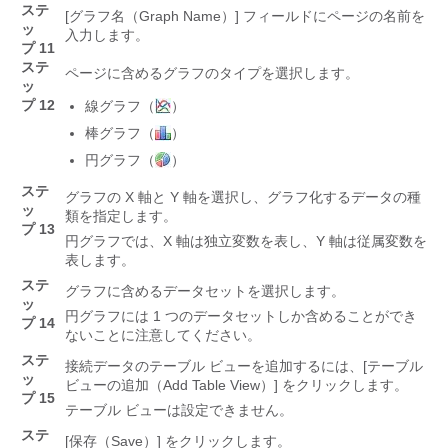
ステ
[グラフ名（Graph Name）]
フィールドにページの名前を
ッ
入力します。
プ 11
ステ
ページに含めるグラフのタイプを選択します。
ッ
プ 12
線グラフ（
）
棒グラフ（
）
円グラフ（
）
ステ
グラフの X 軸と Y 軸を選択し、グラフ化するデータの種
ッ
類を指定します。
プ 13
円グラフでは、X 軸は独立変数を表し、Y 軸は従属変数を
表します。
ステ
グラフに含めるデータセットを選択します。
ッ
円グラフには 1 つのデータセットしか含めることができ
プ 14
ないことに注意してください。
ステ
接続データのテーブル ビューを追加するには、[テーブル
ッ
ビューの追加（Add Table View）]
をクリックします。
プ 15
テーブル ビューは設定できません。
ステ
[保存（Save）]
をクリックします。