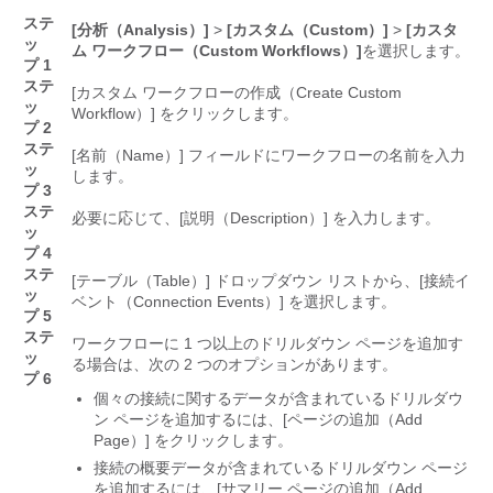
ステ
[分析（Analysis）]
>
[カスタム（Custom）]
>
[カスタ
ッ
ム ワークフロー（Custom Workflows）]
を選択します。
プ 1
ステ
[カスタム ワークフローの作成（Create Custom
ッ
Workflow）]
をクリックします。
プ 2
ステ
[名前（Name）]
フィールドにワークフローの名前を入力
ッ
します。
プ 3
ステ
必要に応じて、[説明（Description）]
を入力します。
ッ
プ 4
ステ
[テーブル（Table）]
ドロップダウン リストから、[接続イ
ッ
ベント（Connection Events）]
を選択します。
プ 5
ステ
ワークフローに 1 つ以上のドリルダウン ページを追加す
ッ
る場合は、次の 2 つのオプションがあります。
プ 6
個々の接続に関するデータが含まれているドリルダウ
ン ページを追加するには、[ページの追加（Add
Page）]
をクリックします。
接続の概要データが含まれているドリルダウン ページ
を追加するには、[サマリー ページの追加（Add