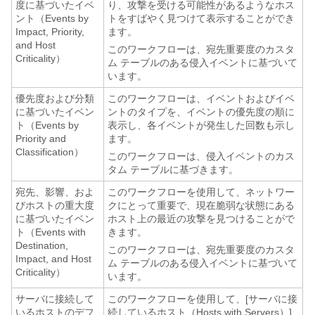
度に基づいたイベ
り、攻撃を受ける可能性があるようなホス
ント（Events by
トをすばやく見つけて表示することができ
Impact, Priority,
ます。
and Host
このワークフローは、宛先重要度のカスタ
Criticality）
ム テーブルのある侵入イベントに基づいて
います。
優先度および分類
このワークフローは、イベントおよびイベ
に基づいたイベン
ントのタイプを、イベントの優先度の順に
ト（Events by
表示し、各イベントが発生した回数も示し
Priority and
ます。
Classification）
このワークフローは、侵入イベントのカス
タム テーブルに基づきます。
宛先、影響、およ
このワークフローを使用して、ネットワー
びホストの重大度
クにとって重要で、現在脆弱な状態にある
に基づいたイベン
ホスト上の最近の攻撃を見つけることがで
ト（Events with
きます。
Destination,
このワークフローは、宛先重要度のカスタ
Impact, and Host
ム テーブルのある侵入イベントに基づいて
Criticality）
います。
サーバに接続して
このワークフローを使用して、[サーバに接
いるホストのデフ
続しているホスト（Hosts with Servers）]