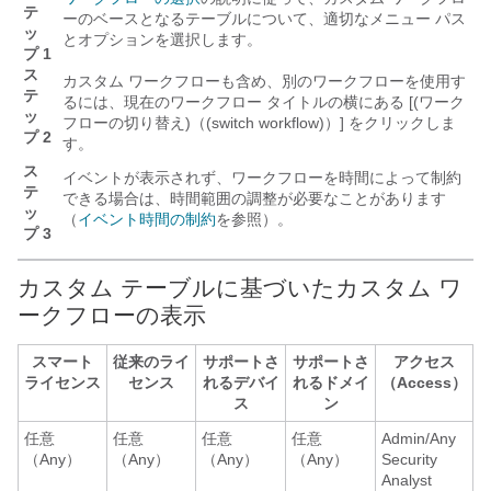
テ
ーのベースとなるテーブルについて、適切なメニュー パス
ッ
とオプションを選択します。
プ 1
ス
カスタム ワークフローも含め、別のワークフローを使用す
テ
るには、現在のワークフロー タイトルの横にある [(ワーク
ッ
フローの切り替え)（(switch workflow)）]
をクリックしま
プ 2
す。
ス
イベントが表示されず、ワークフローを時間によって制約
テ
できる場合は、時間範囲の調整が必要なことがあります
ッ
（
イベント時間の制約
を参照）。
プ 3
カスタム テーブルに基づいたカスタム ワ
ークフローの表示
スマート
従来のライ
サポートさ
サポートさ
アクセス
ライセンス
センス
れるデバイ
れるドメイ
（Access）
ス
ン
任意
任意
任意
任意
Admin/Any
（Any）
（Any）
（Any）
（Any）
Security
Analyst