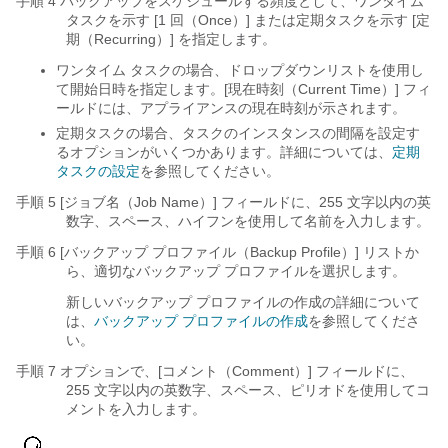
手順 4
バックアップをスケジュールする頻度として、ワンタイム
タスクを示す [1 回（Once）]
または定期タスクを示す [定
期（Recurring）]
を指定します。
ワンタイム タスクの場合、ドロップダウンリストを使用し
て開始日時を指定します。[現在時刻（Current Time）] フィ
ールドには、アプライアンスの現在時刻が示されます。
定期タスクの場合、タスクのインスタンスの間隔を設定す
るオプションがいくつかあります。詳細については、
定期
タスクの設定
を参照してください。
手順 5
[ジョブ名（Job Name）]
フィールドに、255 文字以内の英
数字、スペース、ハイフンを使用して名前を入力します。
手順 6 [バックアップ プロファイル（Backup Profile）] リストか
ら、適切なバックアップ プロファイルを選択します。
新しいバックアップ プロファイルの作成の詳細について
は、
バックアップ プロファイルの作成
を参照してくださ
い。
手順 7 オプションで、[コメント（Comment）] フィールドに、
255 文字以内の英数字、スペース、ピリオドを使用してコ
メントを入力します。