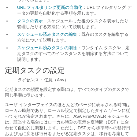
URL フィルタリング更新の自動化
：URL フィルタリング デ
ータの更新を自動化する手順を示します。
タスクの表示
：スケジュールした後のタスクを表示したり
管理したりする方法について説明します。
スケジュール済みタスクの編集
：既存のタスクを編集する
方法について説明します。
スケジュール済みタスクの削除
：ワンタイム タスクや、定
期タスクのすべてのインスタンスを削除する方法について
説明します。
定期タスクの設定
ライセンス：
任意（Any）
定期タスクの頻度を設定する際には、すべてのタイプのタスクで
同じ手順に従います。
ユーザ インターフェイスのほとんどのページに表示される時間は
ローカル時刻であり、ローカル設定で指定したタイム ゾーンに従
ってそれが決定されます。さらに、ASA FirePOWER モジュール
は、該当する場合にはローカル時刻の表示を夏時間（DST）に合
わせて自動的に調整します。ただし、DST から標準時への移行日
および元に戻る移行日をまたがる定期タスクは、移行を考慮して