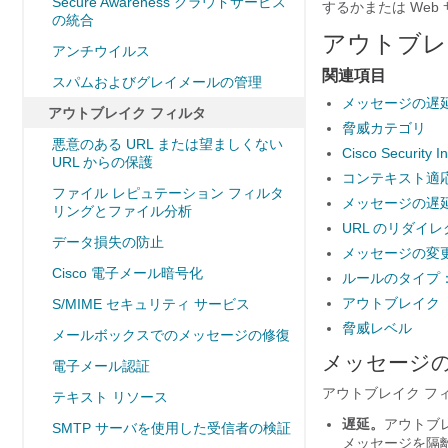
Secure Awareness クラウドサービス
するかまたは We
の統合
アウトブレ
アンチウイルス
関連項目
スパムおよびグレイメールの管理
メッセージの遅
アウトブレイク フィルタ
脅威カテゴリ
悪意のある URL または望ましくない
Cisco Security I
URL からの保護
コンテキスト適
ファイル レピュテーション フィルタ
メッセージの遅
リングとファイル分析
URL のリダイレ
データ損失の防止
メッセージの変
Cisco 電子メール暗号化
ルールのタイプ
アウトブレイク
S/MIME セキュリティ サービス
脅威レベル
メールボックスでのメッセージの修復
メッセージ
電子メール認証
アウトブレイク フ
テキスト リソース
遅延。
アウトブ
SMTP サーバを使用した受信者の検証
メッセージを隔