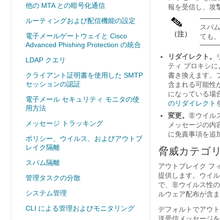
他の MTA との暗号化通信
報を受信し、攻
ルーティングおよび配信機能の設定
スパ
（注）
電子メールゲートウェイと Cisco
ても
Advanced Phishing Protection の統合
リダイレクト。
LDAP クエリ
ティ プロキシに
クライアント証明書を使用した SMTP
書き換えます。プ
セッションの認証
含まれる可能性
になっている場合
電子メール セキュリティ モニタの使
のリダイレクト
用方法
変更。
非ウイル
メッセージ トラッキング
メッセージの内
に免責事項を追
ポリシー、ウイルス、およびアウトブ
レイク隔離
脅威カテゴ
スパム隔離
アウトブレイク フ
提供します。ウイル
管理タスクの分散
で、非ウイルス性の
システム管理
ルウェア配布が含ま
CLI による管理およびモニタリング
デフォルトでアウト
送受信メッセージを