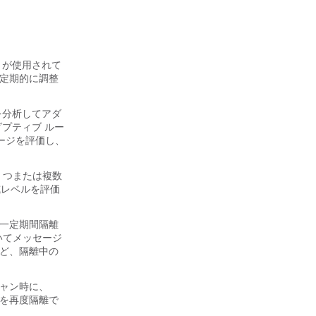
）が使用されて
つ定期的に調整
を分析してアダ
プティブ ルー
セージを評価し、
1 つまたは複数
威レベルを評価
を一定期間隔離
いてメッセージ
ほど、隔離中の
キャン時に、
ジを再度隔離で