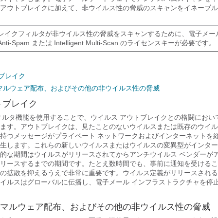
アウトブレイクに加えて、非ウイルス性の脅威のスキャンをイネーブル
レイクフィルタが非ウイルス性の脅威をスキャンするために、
電子メー
ti-Spam または Intelligent Multi-Scan のライセンスキーが必要です。
ブレイク
マルウェア配布、およびその他の非ウイルス性の脅威
トブレイク
ィルタ機能を使用することで、ウイルス アウトブレイクとの格闘におい
ます。アウトブレイクは、見たことのないウイルスまたは既存のウイル
持つメッセージがプライベート ネットワークおよびインターネットを
生します。これらの新しいウイルスまたはウイルスの変異型がインター
的な期間はウイルスがリリースされてからアンチウイルス ベンダーが
リースするまでの期間です。たとえ数時間でも、事前に通知を受けるこ
の拡散を抑えるうえで非常に重要です。ウイルス定義がリリースされる
イルスはグローバルに伝播し、電子メール インフラストラクチャを停
マルウェア配布、およびその他の非ウイルス性の脅威