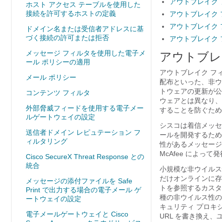
アウトブレイク
ホスト アクセス テーブルを使用した
接続を許可するホストの定義
アウトブレイク
アウトブレイク
ドメイン名または受信者アドレスに基
づく接続の許可または拒否
アウトブレイク
メッセージ フィルタを使用した電子メ
アウトブレ
ール ポリシーの適用
アウトブレイク フ
メール ポリシー
配布といった、非ウ
トウェアの更新が公
コンテンツ フィルタ
ウェアとは異なり、
外部脅威フィードを使用する電子メー
することを防ぐため
ルゲートウェイの設定
シスコは着信メッセ
送信者ドメイン レピュテーション フ
ールを開発するため
ィルタリング
性があるメッセージ
McAfee によ
Cisco SecureX Threat Response との
統合
小規模な非ウイルス
だけオンラインに存在
メッセージの添付ファイルを Safe
トを参照するカスタ
Print で出力する場合の電子メール ゲ
種の非ウイルス性の攻
ートウェイの設定
キュリティ プロキ
電子メールゲートウェイと Cisco
URL を書き換え