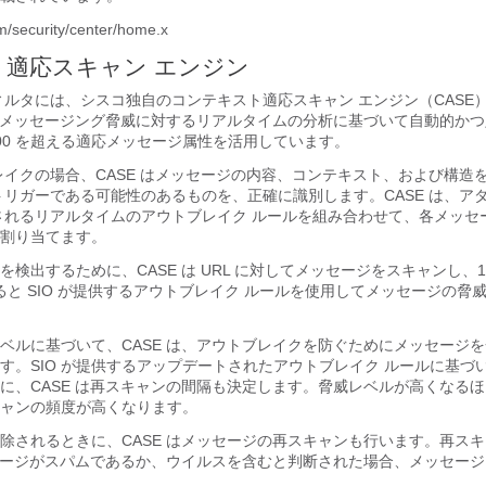
om/security/center/home.x
適応スキャン エンジン
ィルタには、シスコ独自のコンテキスト適応スキャン エンジン（CASE
は、メッセージング脅威に対するリアルタイムの分析に基づいて自動的か
000 を超える適応メッセージ属性を活用しています。
レイクの場合、CASE はメッセージの内容、コンテキスト、および構造
トリガーである可能性のあるものを、正確に識別します。CASE は、アダ
発行されるリアルタイムのアウトブレイク ルールを組み合わせて、各メッ
割り当てます。
検出するために、CASE は URL に対してメッセージをスキャンし、
れると SIO が提供するアウトブレイク ルールを使用してメッセージの脅
ベルに基づいて、CASE は、アウトブレイクを防ぐためにメッセージ
す。SIO が提供するアップデートされたアウトブレイク ルールに基づ
に、CASE は再スキャンの間隔も決定します。脅威レベルが高くなる
ャンの頻度が高くなります。
除されるときに、CASE はメッセージの再スキャンも行います。再ス
ッセージがスパムであるか、ウイルスを含むと判断された場合、メッセー