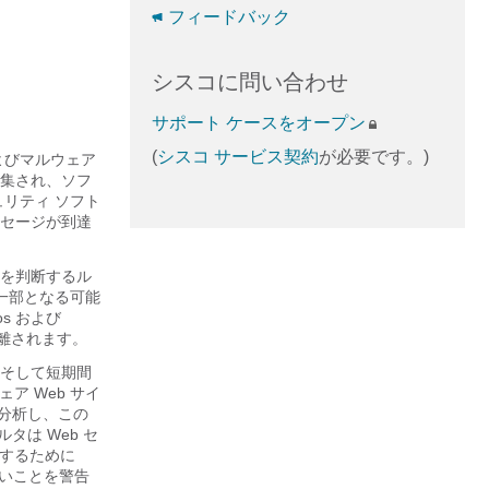
フィードバック
シスコに問い合わせ
サポート ケースをオープン
(
シスコ サービス契約
が必要です。)
よびマルウェア
集され、ソフ
リティ ソフト
セージが到達
を判断するル
一部となる可能
s および
隔離されます。
そして短期間
ア Web サイ
を分析し、この
タは Web セ
トするために
ないことを警告