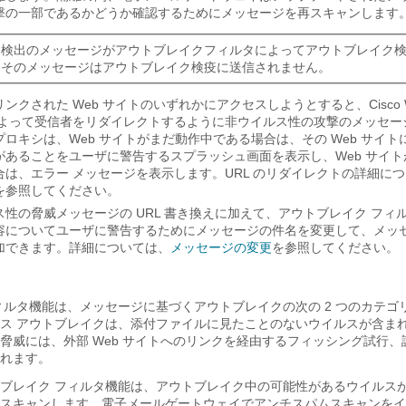
撃の一部であるかどうか確認するためにメッセージを再スキャンします
ム検出のメッセージがアウトブレイクフィルタによってアウトブレイク
、そのメッセージはアウトブレイク検疫に送信されません。
リンクされた Web サイトのいずれかにアクセスしようとすると、Cisco 
よって受信者をリダイレクトするように非ウイルス性の攻撃のメッセージ内
ロキシは、Web サイトがまだ動作中である場合は、その Web サイト
があることをユーザに警告するスプラッシュ画面を表示し、Web サイト
は、エラー メッセージを表示します。URL のリダイレクトの詳細に
を参照してください。
ス性の脅威メッセージの URL 書き換えに加えて、アウトブレイク フィ
容についてユーザに警告するためにメッセージの件名を変更して、メッ
加できます。詳細については、
メッセージの変更
を参照してください。
リ
ィルタ機能は、メッセージに基づくアウトブレイクの次の 2
つのカテゴ
ス
アウトブレイクは、添付ファイルに見たことのないウイルスが含ま
脅威には、外部 Web サイトへのリンクを経由するフィッシング試行、
れます。
ブレイク フィルタ機能は、アウトブレイク中の可能性があるウイルス
スキャンします。
電子メールゲートウェイ
でアンチスパムスキャンをイ