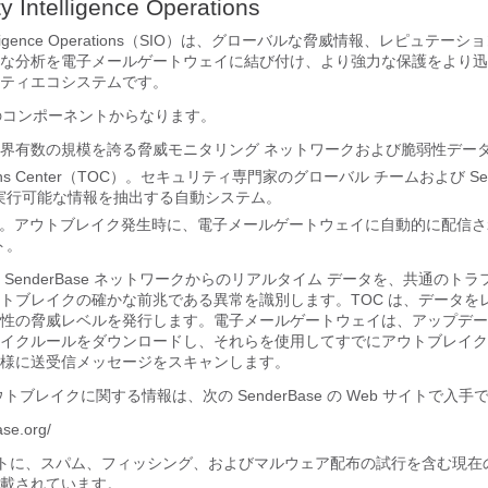
y Intelligence Operations
y Intelligence Operations（SIO）は、グローバルな脅威情報、レピュテ
な分析を
電子メールゲートウェイ
に結び付け、より強力な保護をより迅
ティエコシステムです。
種類のコンポーネントからなります。
se。世界有数の規模を誇る脅威モニタリング ネットワークおよび脆弱性デー
rations Center（TOC）。セキュリティ専門家のグローバル チームおよび Sen
実行可能な情報を抽出する自動システム。
pdate。アウトブレイク発生時に、
電子メールゲートウェイ
に自動的に配信さ
ト。
ル SenderBase ネットワークからのリアルタイム データを、共通のト
トブレイクの確かな前兆である異常を識別します。TOC は、データを
性の脅威レベルを発行します。
電子メールゲートウェイ
は、アップデー
イクルールをダウンロードし、それらを使用してすでにアウトブレイク
様に送受信メッセージをスキャンします。
トブレイクに関する情報は、次の SenderBase の Web サイトで入手
ase.org/
b サイトに、スパム、フィッシング、およびマルウェア配布の試行を含む現
載されています。