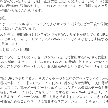
を含んでいるメッセージは、正規の送信元からのメッセージのように設
数の受信者に送信されます。これらのメッセージには、信頼できると見
数の特徴がある場合があります。
情報。
ンツは、ソーシャル ネットワークおよびオンライン販売などの正規の送
ように設計されています。
ドレスを持ち、短期間だけオンラインである Web サイトを指している UR
eb セキュリティ サービスに、その Web サイトが不正かどうか判断す
を意味します。
スを指している URL。
によって、これらのメッセージをスパムとして検出するのがさらに難し
ィルタ機能によって、これらの非ウイルス性の脅威に対するマルチレイ
ウェアをダウンロードしたり、個人情報を新しい不審な Web サイトに
ージ内に URL を発見すると、そのメッセージを既存のアウトブレイク ル
規模の非ウイルス性のアウトブレイクの一部かどうか判断し、次に脅威
ルに応じて、
電子メールゲートウェイ
は、より多くの脅威のデータを集
せ、Web サイトにアクセスしようとすると Cisco Web セキュリテ
するようにメッセージ内の URL を書き換えます。プロキシは、その We
可能性があることをユーザに警告するスプラッシュ ページを表示しま