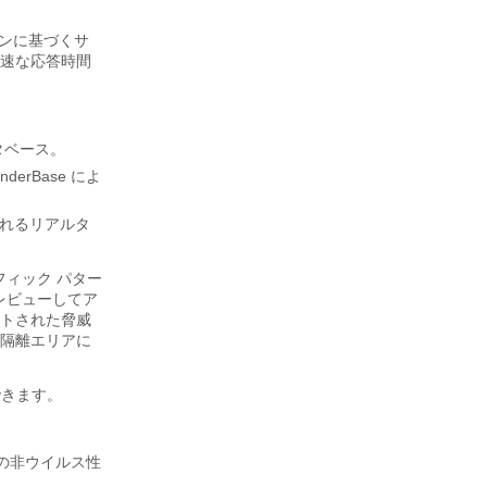
ーションに基づくサ
速な応答時間
タベース。
derBase によ
れるリアルタ
ラフィック パター
レビューしてア
トされた脅威
隔離エリアに
できます。
在の非ウイルス性