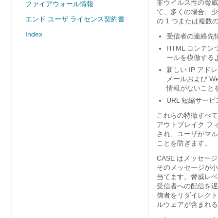
非ウイルス性の脅威
ファイアウォール情報
て、多くの場合、少
エンド ユーザ ライセンス契約書
の 1 つまたは複
Index
受信者の連絡先
HTML コンテ
ールを模倣する
新しい IP ア
メールおよび W
情報がないこと
URL 短縮サービ
これらの特徴すべて
アウトブレイク フ
され、ユーザがマル
ことを防ぎます。
CASE はメッセ
そのメッセージが小
当てます。脅威レベ
受信者への配信を遅ら
信者をリダイレクト
ルウェアが含まれる