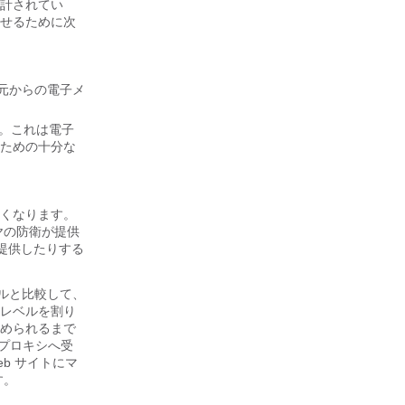
計されてい
せるために次
信元からの電子メ
L。これは電子
るための十分な
くなります。
ヤの防衛が提供
提供したりする
ールと比較して、
レベルを割り
められるまで
ィプロキシへ受
b サイトにマ
す。