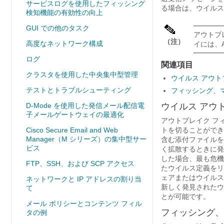
サービスログを使用したフィッシング
る場合は、ウイルス
検知機能の有効性の向上
GUI での他のタスク
アウトブ
（注）
高度なネットワーク構成
イ
には、An
ログ
関連項目
クラスタを使用した中央集中型管理
ウイルス アウト
テストとトラブルシューティング
フィッシング、
D-Mode を使用した発信メール配信電
ウイルス アウ
子メールゲートウェイの最適化
アウトブレイク フ
Cisco Secure Email and Web
トを切ることができ
Manager（M シリーズ）の集中型サー
含む添付ファイルを
ビス
く拡散するときに発
した場合、最も危機
FTP、SSH、および SCP アクセス
たウイルス定義をリ
ェアまたはウイルス
ネットワークと IP アドレスの割り当
新しく発見されたウ
て
とが可能です。
メール ポリシーとコンテンツ フィル
フィッシング、
タの例