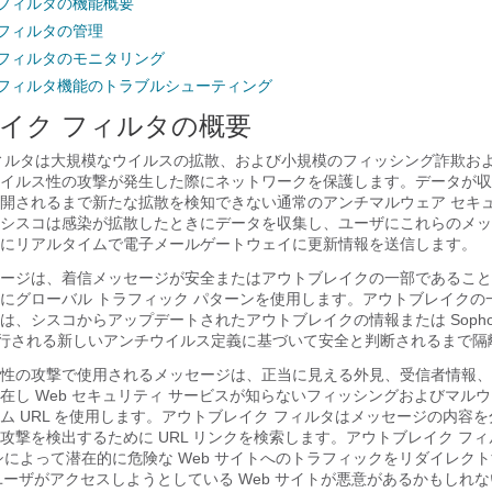
 フィルタの機能概要
 フィルタの管理
 フィルタのモニタリング
 フィルタ機能のトラブルシューティング
イク フィルタの概要
ィルタは大規模なウイルスの拡散、および小規模のフィッシング詐欺お
イルス性の攻撃が発生した際にネットワークを保護します。データが収
開されるまで新たな拡散を検知できない通常のアンチマルウェア セキュ
シスコは感染が拡散したときにデータを収集し、ユーザにこれらのメッ
にリアルタイムで
電子メールゲートウェイ
に更新情報を送信します。
ージは、着信メッセージが安全またはアウトブレイクの一部であること
にグローバル トラフィック パターンを使用します。アウトブレイクの
は、シスコからアップデートされたアウトブレイクの情報または Sopho
って発行される新しいアンチウイルス定義に基づいて安全と判断されるまで
性の攻撃で使用されるメッセージは、正当に見える外見、受信者情報、
し Web セキュリティ サービスが知らないフィッシングおよびマルウェ
ム URL を使用します。アウトブレイク フィルタはメッセージの内容
撃を検出するために URL リンクを検索します。アウトブレイク フィル
シによって潜在的に危険な Web サイトへのトラフィックをリダイレク
、ユーザがアクセスしようとしている Web サイトが悪意があるかもしれ