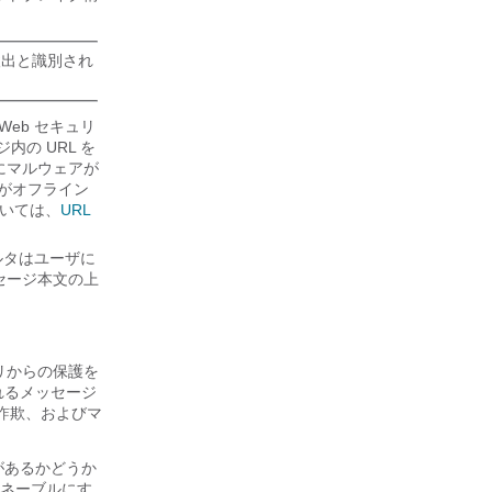
。
検出と識別され
Web セキュリ
の URL を
にマルウェアが
がオフライン
ついては、
URL
ルタはユーザに
セージ本文の上
リからの保護を
れるメッセージ
詐欺、およびマ
があるかどうか
ネーブルにす