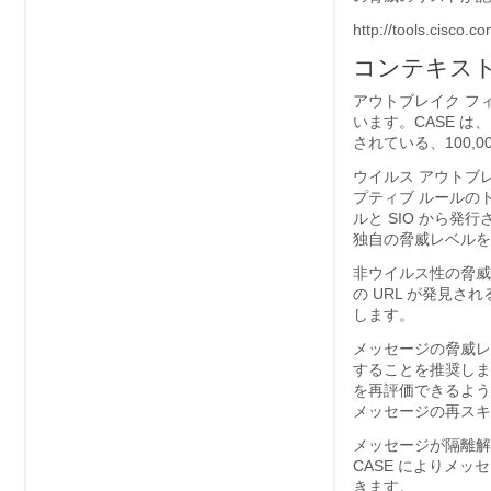
http://tools.cisco.c
コンテキスト
アウトブレイク フ
います。CASE 
されている、100,
ウイルス アウトブ
プティブ ルールの
ルと SIO から
独自の脅威レベルを
非ウイルス性の脅威を
の URL が発見さ
します。
メッセージの脅威レ
することを推奨しま
を再評価できるよう
メッセージの再スキ
メッセージが隔離解
CASE によりメ
きます。