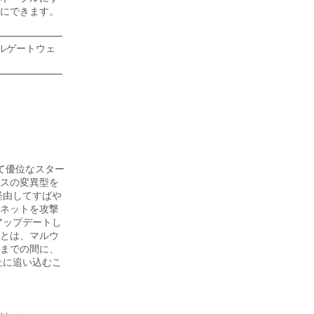
にできます。
ルゲートウェ
て優位なスター
スの変異型を
経由してすばや
ネットを攻撃
アップデートし
とは、マルウ
までの間に、
止に追い込むこ