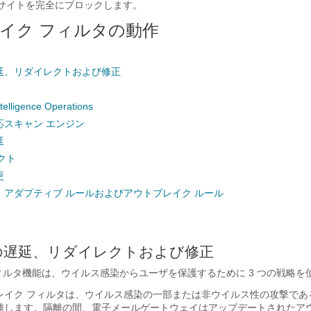
b サイトを完全にブロックします。
イク フィルタの動作
延、リダイレクトおよび修正
ntelligence Operations
応スキャン エンジン
延
クト
更
：アダプティブ ルールおよびアウトブレイク ルール
の遅延、リダイレクトおよび修正
ィルタ機能は、ウイルス感染からユーザを保護するために 3 つの戦略を
レイク フィルタは、ウイルス感染の一部または非ウイルス性の攻撃であ
離します。隔離の間、
電子メールゲートウェイ
はアップデートされたア