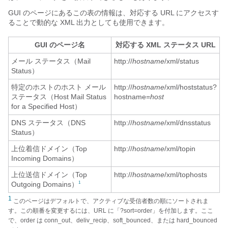
GUI のページにあるこの表の情報は、対応する URL にアクセスす
ることで動的な XML 出力としても使用できます。
GUI のページ名
対応する XML ステータス URL
メール ステータス（Mail
http://
hostname
/xml/status
Status）
特定のホストのホスト メール
http://
hostname
/xml/hoststatus?
ステータス（Host Mail Status
hostname=
host
for a Specified Host）
DNS ステータス（DNS
http://
hostname
/xml/dnsstatus
Status）
上位着信ドメイン（Top
http://
hostname
/xml/topin
Incoming Domains）
上位送信ドメイン（Top
http://
hostname
/xml/tophosts
Outgoing Domains）
1
1
このページはデフォルトで、アクティブな受信者数の順にソートされま
す。この順番を変更するには、URL に「?sort=order」を付加します。ここ
で、order は conn_out、deliv_recip、soft_bounced、または hard_bounced