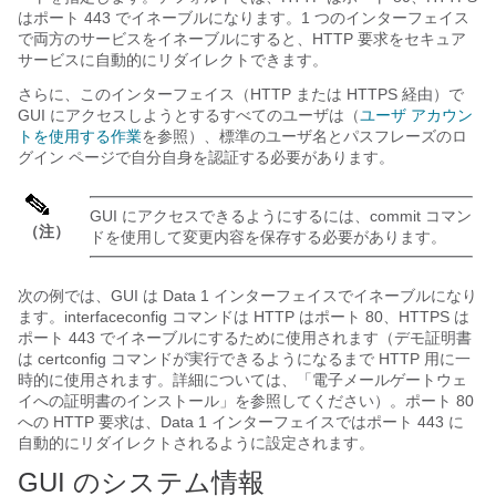
はポート 443 でイネーブルになります。1 つのインターフェイス
で両方のサービスをイネーブルにすると、HTTP 要求をセキュア
サービスに自動的にリダイレクトできます。
さらに、このインターフェイス（HTTP または HTTPS 経由）で
GUI にアクセスしようとするすべてのユーザは（
ユーザ アカウン
トを使用する作業
を参照）、標準のユーザ名とパスフレーズのロ
グイン ページで自分自身を認証する必要があります。
GUI にアクセスできるようにするには、commit コマン
（注）
ドを使用して変更内容を保存する必要があります。
次の例では、GUI は Data 1 インターフェイスでイネーブルになり
ます。interfaceconfig コマンドは HTTP はポート 80、HTTPS は
ポート 443 でイネーブルにするために使用されます（デモ証明書
は certconfig コマンドが実行できるようになるまで HTTP 用に一
時的に使用されます。詳細については、「
電子メールゲートウェ
イ
への証明書のインストール」を参照してください）。ポート 80
への HTTP 要求は、Data 1 インターフェイスではポート 443 に
自動的にリダイレクトされるように設定されます。
GUI のシステム情報