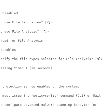
 Disabled

o use File Reputation? [Y]>

o use File Analysis? [Y]> 

rted for File Analysis:

cutables

modify the file types selected for File Analysis? [N]>

essing timeout (in seconds)

 protection is now enabled on the system.

u must issue the 'policyconfig' command (CLI) or Mail

to configure advanced malware scanning behavior for
