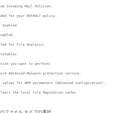
om Incoming Mail Policies.

ded for your DEFAULT policy.

 Enabled

nabled

ted for File Analysis:

cutables

tion you want to perform:

ure Advanced-Malware protection service.

t values for AMP parameters (Advanced configuration).

lears the local File Reputation cache.

のファイル タイプの選択