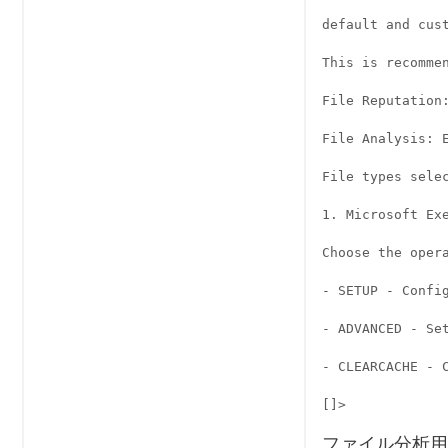
default and cust
This is recommen
File Reputation:
File Analysis: E
File types selec
1. Microsoft Exe
Choose the opera
- SETUP - Config
- ADVANCED - Se
- CLEARCACHE - C
ファイル分析用