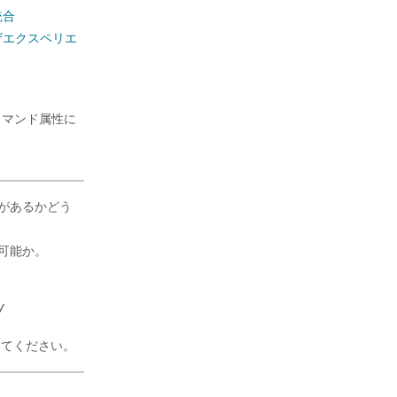
統合
ユーザエクスペリエ
コマンド属性に
要があるかどう
可能か。
y
してください。