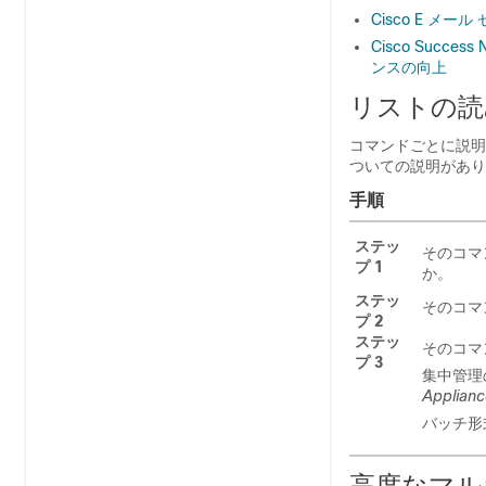
Cisco E メール 
Cisco Succ
ンスの向上
リストの読
コマンドごとに説明
ついての説明があり
手順
ステッ
そのコマ
プ 1
か。
ステッ
そのコマ
プ 2
ステッ
そのコマ
プ 3
集中管理
Applianc
バッチ形
高度なマル