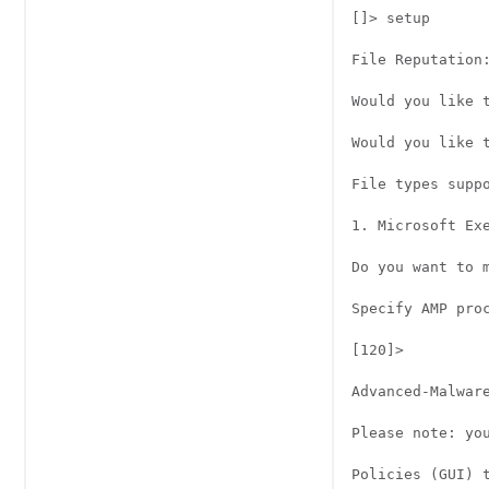
[]> setup

File Reputation:
Would you like t
Would you like t
File types suppo
1. Microsoft Exe
Do you want to 
Specify AMP proc
[120]>

Advanced-Malware
Please note: yo
Policies (GUI) 