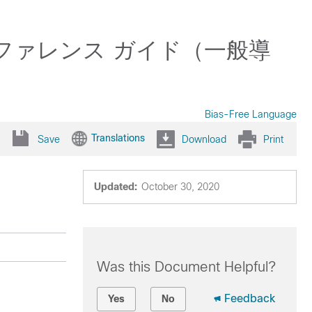
ces CLI リファレンス ガイド（一般導
Bias-Free Language
Translations
Save
Download
Print
Updated:
October 30, 2020
Was this Document Helpful?
Feedback
Yes
No