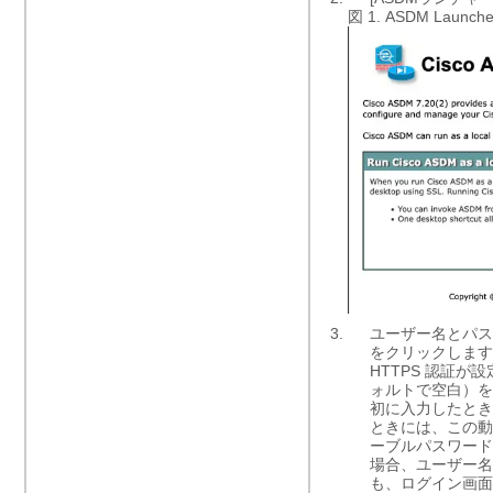
図 1.
ASDM Laun
ユーザー名とパス
をクリックします
HTTPS 認証
ォルトで空白）を
初に入力したとき
ときには、この動
ーブルパスワード
場合、ユーザー名
も、ログイン画面