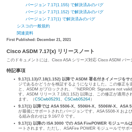
バージョン 7.17(1.155) で解決済みのバグ
バージョン 7.17(1.152) で解決済みのバグ
バージョン 7.17(1) で解決済みのバグ
シスコの一般規約
関連資料
First Published: December 21, 2021
Cisco ASDM 7.17(x) リリースノート
このドキュメントには、Cisco ASA シリーズ対応 Cisco ASDM 
特記事項
9.17(1.13)/7.18(1.152) 以降で ASDM 署名付きイメージを
ジであるかどうかを検証するようになりました。この修正を適用し
と、ASDM がブロックされ、「%ERROR: Signature not valid 
す。ASDM リリース 7.18(1.152) 以降は、この修正が
ます。（
CSCwb05291
、
CSCwb05264
）
9.17(1) 以降では ASA 5506-X、5506H-X、5506W-X、
が最後にサポートされたバージョンです。ASA 5508-X および 5
る組み合わせは 9.16/7.0 です。
9.17(1) 以降の ISA 3000 での ASA FirePOWER 
ートされます。ただし、ASAFire POWER モジュールでサポー