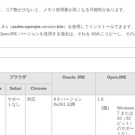
要です。コア数が少ないと、メモリ使用量が高くなる可能性があります。
.8.x（
asdm-openjre-
version
.bin
）
を使用してインストールできます
す。OpenJRE バージョンを使用する場合は、それを ASA にコピーし、そ
。
ブラウザ
Oracle JRE
OpenJRE
x
Safari
Chrome
サポー
対応
8.0 バージョン
1.8
トなし
8u261 以降
（注）
Windows
7 または
10（32
ビット）
のサポー
トなし