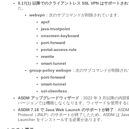
9.17(1) 以降でのクライアントレス SSL VPN はサポート
た。
webvpn
：次のサブコマンドが削除されています。
apcf
java-trustpoint
onscreen-keyboard
port-forward
portal-access-rule
rewrite
smart-tunnel
group-policy webvpn
：次のサブコマンドが削除され
port-forward
smart-tunnel
ssl-clientless
ASDM アップグレードウィザード
：2022 年 3 月以降の内部
バージョンでは機能しなくなります。ウィザードを使用するには、手
ASDM 7.18 で Java Web Launch のサポートが終了
：ASDM 
Protocol（JNLP）のサポートが終了したため、ASDM は Ja
Launcher をインストールする必要があります。