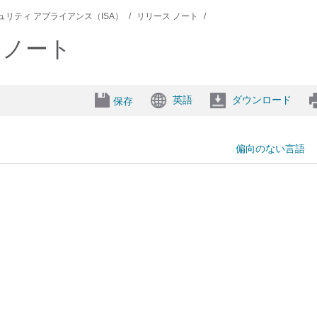
セキュリティ アプライアンス（ISA）
リリース ノート
ースノート
英語
ダウンロード
保存
偏向のない言語