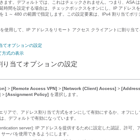
きます。デフォルトでは、
これはチェックされません。つまり、
ASA
延時間を設定する場合は、チェックボックスをオンにし、IP アドレス
 1 ～ 480 の範囲で指定します。
この設定要素は、IPv4 割り当てポ
を使用して、IP アドレスをリモート アクセス クライアントに割り当
り当てオプションの設定
て方式の表示
ス割り当てオプションの設定
on]
>
[Remote Access VPN]
>
[Network (Client) Access]
>
[Addres
]
>
[Assignment Policy]
を選択します。
olicy] エリアで、アドレス割り当て方式をオンにして有効にするか、オフに
は、デフォルトで有効になっています。
uthentication server]: IP アドレスを提供するために設定した認証、許
A）サーバを使用できるようにします。