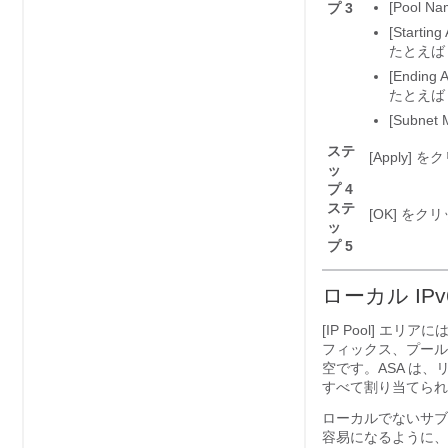
[Pool
プ 3
[Star
たとえば 
[Endi
たとえば 
[Subn
ステ
[Apply]
をク
ッ
プ 4
ステ
[OK]
をクリ
ッ
プ 5
ローカル IP
[IP Pool] 
フィックス、プール
空です。ASA は
すべて割り当てられ
ローカルでないサブ
容易になるように、