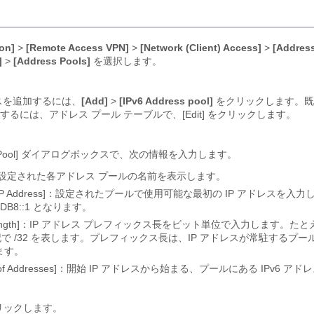
on]
>
[Remote Access VPN]
>
[Network (Client) Access]
>
[Addres
]
>
[Address Pools]
を選択します。
レスを追加するには、
[Add]
>
[IPv6 Address pool]
をクリックします。既
るには、アドレス プール テーブルで、[Edit]
をクリックします。
t IP Pool] ダイアログボックスで、次の情報を入力します。
]：設定された各アドレス プールの名前を表示します。
ing IP Address]：設定されたプールで使用可能な最初の IP アドレスを
:DB8::1 となります。
ix Length]：IP アドレス プレフィックス長をビット単位で入力します。たと
表記で /32 を表します。プレフィックス長は、IP アドレスが常駐するプ
ます。
r of Addresses]：開始 IP アドレスから始まる、プールにある IPv6 
リックします。