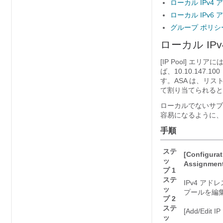
ローカル IPv4
ローカル IPv6
グループ ポリシ
ローカル IP
[IP Pool] 
ば、10.10.147
す。ASA は、リ
て割り当てられると
ローカルでないサブ
容易になるように、
手順
ステ
[Configurat
ッ
Assignmen
プ 1
ステ
IPv4 ア
ッ
プールを編集
プ 2
ステ
[Add/Ed
ッ