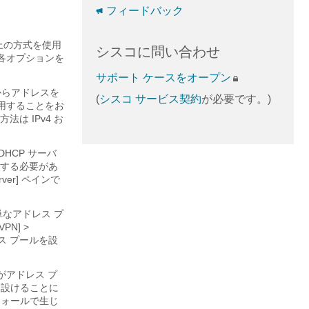
フィードバック
以上の方式を使用
シスコに問い合わせ
で各オプションを
サポート ケースをオープン
からアドレスを
(
シスコ サービス契約
が必要です。)
用することをお
方法は IPv4 お
DHCP サーバ
義する必要があ
erver] ペインで
なアドレス プ
PN] >
P アドレス プールを設
 アドレスがアドレス プ
を設けることに
ウォールで生じ