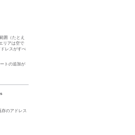
ス範囲（たとえ
合、エリアは空で
アドレスがすべ
ートの追加が
ss
既存のアドレス