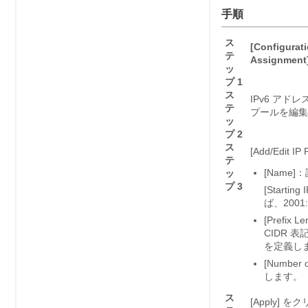
手順
ス
[Configurati
テ
Assignment
ッ
プ 1
ス
IPv6 アド
テ
プールを編集す
ッ
プ 2
ス
[Add/Edi
テ
[Name
ッ
プ 3
[Start
ば、2001
[Pref
CIDR 
を定義し
[Numbe
します。
ス
[Apply]
をク