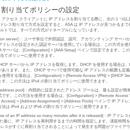
レス割り当てポリシーの設定
ト アクセス クライアントに IP アドレスを割り当てる際に、次の 1 つ
ドレス割り当て方式を設定すると、ASA は IP アドレスが見つかるま
ルトでは、すべての方式がイネーブルになっています。
ion server]
：
ユーザ単位で外部認証、認可、アカウンティング サーバ
P アドレスが設定された認証サーバを使用している場合は、この方式を使
A サーバは、[Configuration] > [AAA Setup] ペインで設定できます。
この
の割り当てポリシーに使用できます。
HCP サーバから IP アドレスを取得します。DHCP を使用する場合は、
あります。また、DHCP サーバで使用可能な IP アドレスの範囲も定
使用する場合は、[Configuration] > [Remote Access VPN] > [DHCP S
ます。
この方法は IPv4 の割り当てポリシーに使用できます。
 address pool]
：内部的に設定されたアドレス プールは、最も設定が簡単
式です。
この方法を使用する場合は、[Configuration] > [Remote Access V
nt) Access] > [Address Assignment] > [Address Pools] ペインで I
法は IPv4 および IPv6 の割り当てポリシーに使用できます。
reuse of an IP address so many minutes after it is released]：IP
た後に、IP アドレスを再利用するまでの時間を指定します。遅延時間
アドレスがすぐに再割り当てされることによって発生する問題がファイア