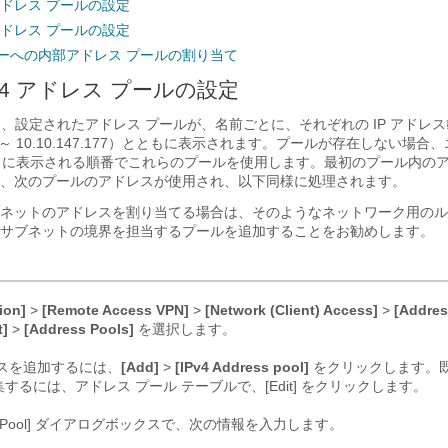
 アドレス プールの設定
 アドレス プールの設定
ーへの内部アドレス プールの割り当て
v4 アドレス プールの設定
エリアには、設定されたアドレス プールが、名前ごとに、それぞれの IP アドレ
.100 ～ 10.10.147.177）とともに表示されます。プールが存在しない場
ストに表示される順番でこれらのプールを使用します。最初のプール内の
、次のプールのアドレスが使用され、以下同様に処理されます。
ネットのアドレスを割り当てる場合は、そのようなネットワーク用のル
サブネットの境界を担当するプールを追加することをお勧めします。
ion]
>
[Remote Access VPN]
>
[Network (Client) Access]
>
[Addre
t]
>
[Address Pools]
を選択します。
ドレスを追加するには、
[Add]
>
[IPv4 Address pool]
をクリックします。
するには、アドレス プール テーブルで、[Edit]
をクリックします。
it IP Pool] ダイアログボックスで、次の情報を入力します。