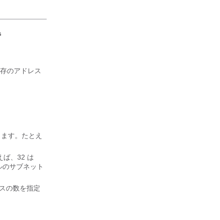
s
存のアドレス
入力します。たとえ
えば、32 は
ールのサブネット
アドレスの数を指定