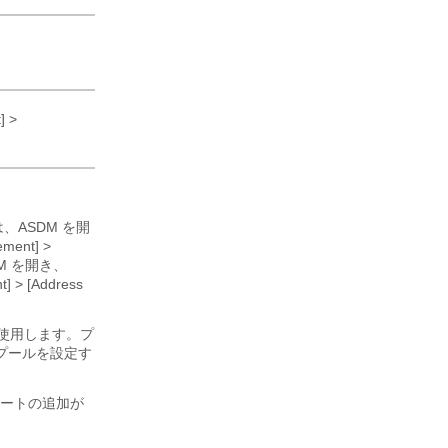
] >
は、ASDM を開
ement] >
M を開き、
t] > [Address
を使用します。プ
プールを設定す
ートの追加が