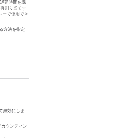
 は遅延時間を課
を再割り当てす
リシーで使用でき
てる方法を指定
s
して無効にしま
可、アカウンティン