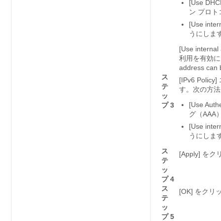
[Use 
ン プロ
[Use i
うにしま
[Use internal
利用を有効にできます。
address can 
ス
[IPv6 P
テ
す。次の方法
ッ
[Use A
プ 3
グ（AA
[Use i
うにしま
ス
[Apply]
をク
テ
ッ
プ 4
ス
[OK]
をクリ
テ
ッ
プ 5