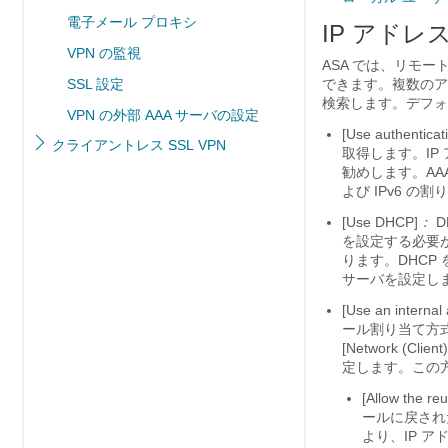
電子メール プロキシ
IP アド
VPN の監視
ASA では、リモー
SSL 設定
できます。複数のア
検索します。デフォ
VPN の外部 AAA サーバの設定
[Use authenticat
クライアントレス SSL VPN
取得します。I
勧めします。
AA
よび IPv6 
[Use DHCP]
：
D
を設定する必要が
ります。
DHCP を
サーバを設定し
[Use
an
internal
ール割り当て方
[Network (Clie
定します。
この方
[Allow the 
ールに戻され
より、IP 