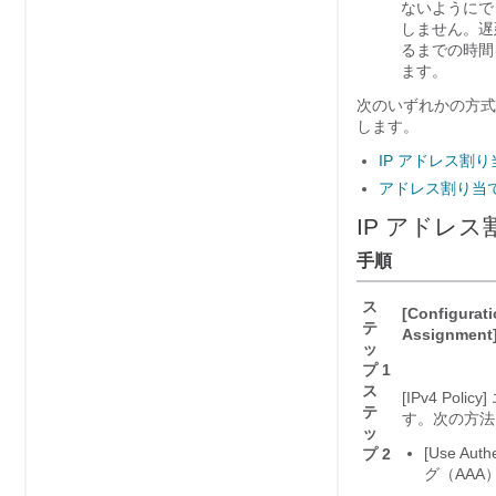
ないようにで
しません。
遅
るまでの時間を
ます。
次のいずれかの方式
します。
IP アドレス割
アドレス割り当
IP アドレ
手順
ス
[Configurati
テ
Assignment
ッ
プ 1
ス
[IPv4 P
テ
す。次の方法
ッ
[Use A
プ 2
グ（AA