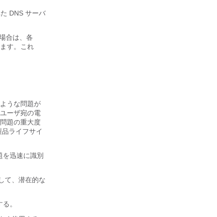
 DNS サーバ
ない場合は、各
されます。これ
そのような問題が
ユーザ宛の電
問題の重大度
製品ライフサイ
題を迅速に識別
用して、潜在的な
する。