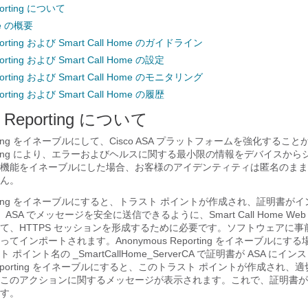
porting について
me の概要
porting および Smart Call Home のガイドライン
orting および Smart Call Home の設定
porting および Smart Call Home のモニタリング
orting および Smart Call Home の履歴
s Reporting について
eporting をイネーブルにして、Cisco ASA プラットフォームを強化するこ
Reporting により、エラーおよびヘルスに関する最小限の情報をデバイスか
機能をイネーブルにした場合、お客様のアイデンティティは匿名のまま
ん。
Reporting をイネーブルにすると、トラスト ポイントが作成され、証明書
ASA でメッセージを安全に送信できるように、Smart Call Home We
て、HTTPS セッションを形成するために必要です。ソフトウェアに事
てインポートされます。Anonymous Reporting をイネーブルにす
ポイント名の _SmartCallHome_ServerCA で証明書が ASA にイ
s Reporting をイネーブルにすると、このトラスト ポイントが作成され
このアクションに関するメッセージが表示されます。これで、証明書が
す。