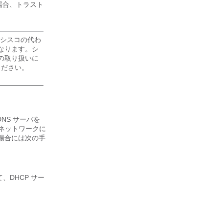
る場合、トラスト
たはシスコの代わ
なります。シ
の取り扱いに
ください。
DNS サーバを
 ネットワークに
場合には次の手
、DHCP サー