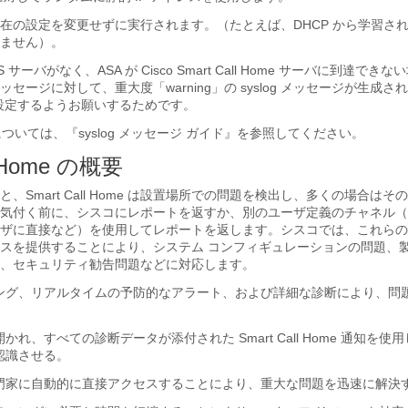
在の設定を変更せずに実行されます。（たとえば、DHCP から学習された
ません）。
サーバがなく、ASA が Cisco Smart Call Home サーバに到達でき
ome メッセージに対して、重大度「warning」の syslog メッセージが生成
に設定するようお願いするためです。
ジについては、『syslog メッセージ ガイド』を参照してください。
l Home の概要
、Smart Call Home は設置場所での問題を検出し、多くの場合は
気付く前に、シスコにレポートを返すか、別のユーザ定義のチャネル（
ザに直接など）を使用してレポートを返します。シスコでは、これらの
スを提供することにより、システム コンフィギュレーションの問題、
、セキュリティ勧告問題などに対応します。
ング、リアルタイムの予防的なアラート、および詳細な診断により、問
かれ、すべての診断データが添付された Smart Call Home 通知を使
認識させる。
C の専門家に自動的に直接アクセスすることにより、重大な問題を迅速に解決