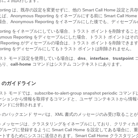
に 2 回試行します。
Reporting は、既存の設定を変更せずに、他の Smart Call Home 設定
Anonymous Reporting をイネーブルにする前に Smart Call Ho
、Anonymous Reporting をイネーブルにした後でも、ディセー
 Reporting をイネーブルにしている場合、トラスト ポイントを削除する
ymous Reporting をディセーブルにした場合、トラスト ポイントは
us Reporting がディセーブルの場合は、トラスト ポイントを削除できま
 Reporting をディセーブルにしてもトラスト ポイントは削除されません。
キスト モード設定を使用している場合は、
dns
、
interface
、
trustpoint
あり、
call-home
コマンドはシステム コンテキストにあります。
Home のガイドライン
モードでは、subscribe-to-alert-group snapshot periodic コ
ーションから情報を取得するコマンドと、ユーザ コンテキストから情報
コマンドに分割されます。
l Home のバックエンド サーバは、XML 書式のメッセージのみ受け取るこ
ll Home メッセージは、クラスタリングをイネーブルにしており、クリティ
ループに登録するように Smart Call Home を設定してある場合に
するためにシスコに送信されます。Smart Call Home クラスタリン