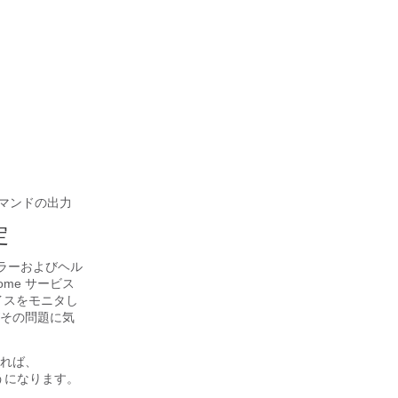
マンドの出力
定
と、エラーおよびヘル
ome サービス
バイスをモニタし
その問題に気
すれば、
ようになります。