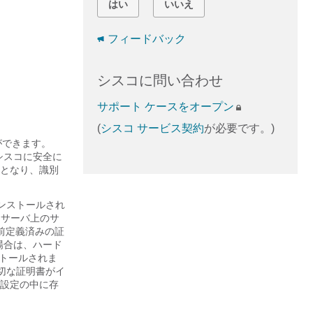
はい
いいえ
フィードバック
シスコに問い合わせ
サポート ケースをオープン
(
シスコ サービス契約
が必要です。)
とができます。
らシスコに安全に
となり、識別
がインストールされ
b サーバ上のサ
前定義済みの証
る場合は、ハード
ンストールされま
、適切な証明書がイ
設定の中に存