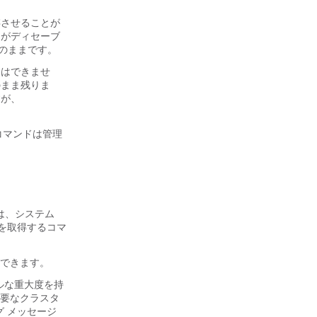
と共存させることが
me がディセーブ
ブルのままです。
ことはできませ
そのまま残りま
すが、
コマンドは管理
マンドは、システム
を取得するコマ
とができます。
カルな重大度を持
、重要なクラスタ
グ メッセージ