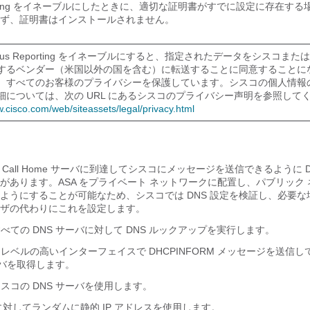
Reporting をイネーブルにしたときに、適切な証明書がすでに設定に存在す
ず、証明書はインストールされません。
mous Reporting をイネーブルにすると、指定されたデータをシスコま
するベンダー（米国以外の国を含む）に転送することに同意することに
、すべてのお客様のプライバシーを保護しています。シスコの個人情報
細については、次の URL にあるシスコのプライバシー声明を参照して
w.cisco.com/web/siteassets/legal/privacy.html
Smart Call Home サーバに到達してシスコにメッセージを送信できるように 
があります。ASA をプライベート ネットワークに配置し、パブリック
ようにすることが可能なため、シスコでは DNS 設定を検証し、必要な
ザの代わりにこれを設定します。
べての DNS サーバに対して DNS ルックアップを実行します。
ベルの高いインターフェイスで DHCPINFORM メッセージを送信して
ーバを取得します。
スコの DNS サーバを使用します。
o.com に対してランダムに静的 IP アドレスを使用します。