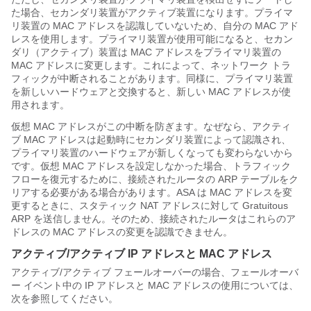
た場合、セカンダリ装置がアクティブ装置になります。プライマ
リ装置の MAC アドレスを認識していないため、自分の MAC アド
レスを使用します。プライマリ装置が使用可能になると、セカン
ダリ（アクティブ）装置は MAC アドレスをプライマリ装置の
MAC アドレスに変更します。これによって、ネットワーク トラ
フィックが中断されることがあります。同様に、プライマリ装置
を新しいハードウェアと交換すると、新しい MAC アドレスが使
用されます。
仮想 MAC アドレスがこの中断を防ぎます。なぜなら、アクティ
ブ MAC アドレスは起動時にセカンダリ装置によって認識され、
プライマリ装置のハードウェアが新しくなっても変わらないから
です。仮想 MAC アドレスを設定しなかった場合、トラフィック
フローを復元するために、接続されたルータの ARP テーブルをク
リアする必要がある場合があります。
ASA
は MAC アドレスを変
更するときに、スタティック NAT アドレスに対して Gratuitous
ARP を送信しません。そのため、接続されたルータはこれらのア
ドレスの MAC アドレスの変更を認識できません。
アクティブ/アクティブ IP アドレスと MAC アドレス
アクティブ/アクティブ フェールオーバーの場合、フェールオーバ
ー イベント中の IP アドレスと MAC アドレスの使用については、
次を参照してください。