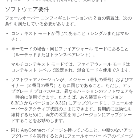
ソフトウェア要件
フェールオーバー
コンフィギュレーションの 2 台の装置は、次の
条件を満たしている必要があります。
コンテキスト モードが同じであること（シングルまたはマル
チ）。
単一モードの場合：
同じファイアウォール モードにあること
（ルーテッドまたはトランスペアレント）。
マルチコンテキスト モードでは、ファイアウォール モードは
コンテキスト レベルで設定され、混合モードを使用できます。
ソフトウェア バージョンが、メジャー（最初の番号）およびマ
イナー（2 番目の番号）ともに同じであること。ただし、アッ
プグレード プロセス中は、異なるバージョンのソフトウェアを
一時的に使用できます。たとえば、ある装置をバージョン
8.3(1) からバージョン 8.3(2) にアップグレードし、フェールオ
ーバーをアクティブ状態のままにできます。長期的に互換性を
維持するために、両方の装置を同じバージョンにアップグレー
ドすることをお勧めします。
同じ AnyConnect イメージを持っていること。中断のないアッ
プグレードを実行するときにフェールオーバー ペアのイメージ