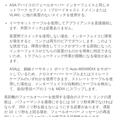
ASA
デバイスのフェールオーバー インターフェイスと同じネ
ットワーク セグメント（ブロードキャスト ドメインまたは
VLAN）に他の装置のないスイッチを使用する。
イーサネット ケーブルを使用してアプライアンスを直接接続し
ます。外部スイッチは必要ありません。
装置間でスイッチを使用しない場合、インターフェイスに障害
が発生すると、リンクは両方のピアでダウンします。このよう
な状況では、障害が発生してリンクがダウンする原因になった
インターフェイスがどちらの装置のものかを簡単に特定できな
いため、トラブルシューティング作業が困難になる場合があり
ます。
ASA
は、銅線イーサネット ポートで Auto-MDI/MDIX をサポー
トしているため、クロスオーバー ケーブルまたはストレート
ケーブルのいずれかを使用できます。ストレート ケーブルを使
用した場合は、インターフェイスが自動的にケーブルを検出し
て、送信/受信ペアの 1 つを MDIX にスワップします。
長距離のフェールオーバーを使用する場合のステート リンクの遅
延は、パフォーマンスを最善にするには 10 ミリ秒未満でなければ
ならず、250 ミリ秒を超えないようにする必要があります。遅延
が 10 ミリ秒を上回る場合、フェールオーバー メッセージの再送
信によって、パフォーマンスが低下する可能性があります。