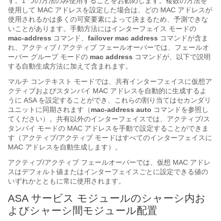
す。1 つの方法のみ使用することをお勧めします。複数の方法を
使用して MAC アドレスを設定した場合は、どの MAC アドレスが
使用されるかは多くの可変要素によって決まるため、予測できな
いことがあります。
手動方法にはインターフェイス モードの
mac-address
コマンド、
failover mac address
コマンドが含ま
れ、アクティブ / アクティブ フェールオーバーでは、フェールオ
ーバー グループ モードの
mac address
コマンドが、以下で説明
する自動生成方法に加えて含まれます。
マルチ コンテキスト モードでは、共有インターフェイスに仮想ア
クティブおよびスタンバイ MAC アドレスを自動的に生成するよ
うに ASA を設定することができ、これらの割り当てはセカンダリ
ユニットに同期されます（
mac-address auto
コマンドを参照し
てください）。共有以外のインターフェイスでは、アクティブ/ス
タンバイ モードの MAC アドレスを手動で設定することができま
す（アクティブ/アクティブ モードはすべてのインターフェイスに
MAC アドレスを自動生成します）。
アクティブ/アクティブ フェールオーバーでは、仮想 MAC アドレ
スはデフォルト値またはインターフェイスごとに設定できる値の
いずれかとともに常に使用されます。
ASA サービス モジュールのシャーシ内お
よびシャーシ間モジュール配置