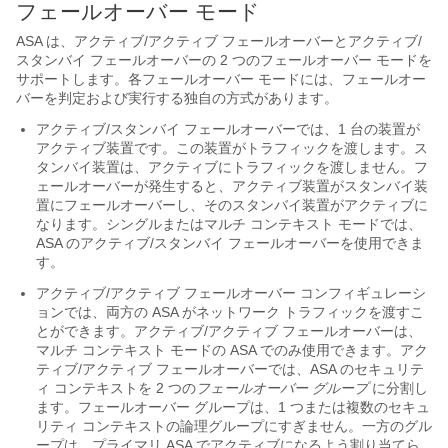
フェールオーバー モード
ASA は、アクティブ/アクティブ フェールオーバーとアクティブ/
スタンバイ フェールオーバーの 2 つのフェールオーバー モードを
サポートします。各フェールオーバー モードには、フェールオー
バーを判定および実行する独自の方式があります。
アクティブ/スタンバイ フェールオーバーでは、1 台の装置が
アクティブ装置です。この装置がトラフィックを渡します。ス
タンバイ装置は、アクティブにトラフィックを渡しません。フ
ェールオーバーが発生すると、アクティブ装置がスタンバイ装
置にフェールオーバーし、そのスタンバイ装置がアクティブに
なります。シングルまたはマルチ コンテキスト モードでは、
ASA のアクティブ/スタンバイ フェールオーバーを使用できま
す。
アクティブ/アクティブ フェールオーバー コンフィギュレーシ
ョンでは、両方の ASA がネットワーク トラフィックを渡すこ
とができます。アクティブ/アクティブ フェールオーバーは、
マルチ コンテキスト モードの ASA でのみ使用できます。アク
ティブ/アクティブ フェールオーバーでは、ASA のセキュリテ
ィ コンテキストを 2 つの
フェールオーバー グループ
に分割し
ます。フェールオーバー グループは、1 つまたは複数のセキュ
リティ コンテキストの論理グループにすぎません。一方のグル
ープは、プライマリ ASA でアクティブになるよう割り当てら