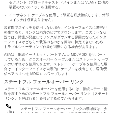
セグメント（ブロードキャスト ドメインまたは VLAN）に他の
装置のないスイッチを使用する。
イーサネット ケーブルを使用して装置を直接接続します。外部
スイッチは必要ありません。
装置間でスイッチを使用しない場合、インターフェイスに障害が
発生すると、リンクは両方のピアでダウンします。このような状
況では、障害が発生してリンクがダウンする原因になったインタ
ーフェイスがどちらの装置のものかを簡単に特定できないため、
トラブルシューティング作業が困難になる場合があります。
ASA
は、銅線イーサネット ポートで Auto-MDI/MDIX をサポート
しているため、クロスオーバー ケーブルまたはストレート ケーブ
ルのいずれかを使用できます。ストレート ケーブルを使用した場
合は、インターフェイスが自動的にケーブルを検出して、送信/受
信ペアの 1 つを MDIX にスワップします。
ステートフル フェールオーバー リンク
ステートフル フェールオーバーを使用するには、接続ステート情
報を渡すためのステートフル フェールオーバー リンク（ステート
リンクとも呼ばれる）を設定する必要があります。
ステートフル フェールオーバー リンクの帯域幅は、少
（注）