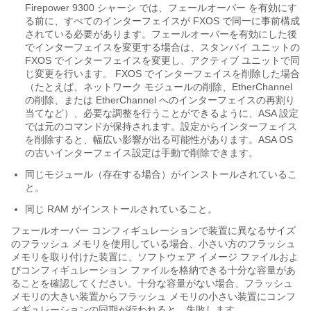
Firepower 9300 シャーシ
では、
フェールオーバー
を有効にす
る前に、すべてのインターフェイスが FXOS で同一に事前構成
されている必要があります。
フェールオーバー
を有効にした後
でインターフェイスを変更する場合は、スタンバイ ユニットの
FXOS でインターフェイスを変更し、アクティブ ユニットで同
じ変更を行います。
FXOS でインターフェイスを削除した場合
（たとえば、ネットワーク モジュールの削除、EtherChannel
の削除、または EtherChannel へのインターフェイスの再割り
当てなど）、必要な調整を行うことができるように、ASA 設定
では元のコマンドが保持されます。設定からインターフェイス
を削除すると、幅広い影響が出る可能性があります。ASA OS
の古いインターフェイス設定は手動で削除できます。
同じモジュール（存在する場合）がインストールされているこ
と。
同じ RAM がインストールされていること。
フェールオーバー
コンフィギュレーションで装置に異なるサイズ
のフラッシュ メモリを使用している場合、小さい方のフラッシュ
メモリを取り付けた装置に、ソフトウェア イメージ ファイルおよ
びコンフィギュレーション ファイルを格納できる十分な容量があ
ることを確認してください。十分な容量がない場合、フラッシュ
メモリの大きい装置からフラッシュ メモリの小さい装置にコンフ
ィギュレーションの同期が行われると、失敗します。