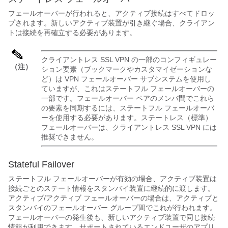
フェールオーバーが行われると、アクティブ接続はすべてドロッ
プされます。新しいアクティブ装置が引き継ぐ場合、クライアン
トは接続を再確立する必要があります。
クライアントレス SSL VPN の一部のコンフィギュレー
（注）
ション要素（ブックマークやカスタマイゼーションな
ど）は VPN フェールオーバー サブシステムを使用し
ていますが、これはステートフル フェールオーバーの
一部です。フェールオーバー ペアのメンバ間でこれら
の要素を同期するには、ステートフル フェールオーバ
ーを使用する必要があります。ステートレス（標準）
フェールオーバーは、クライアントレス SSL VPN には
推奨できません。
Stateful Failover
ステートフル フェールオーバーが有効の場合
、アクティブ装置は
接続ごとのステート情報をスタンバイ装置に継続的に渡します。
アクティブ/アクティブ フェールオーバーの場合は、アクティブと
スタンバイのフェールオーバー グループ間でこれが行われます
。
フェールオーバーの発生後も、新しいアクティブ装置で同じ接続
情報が利用できます。サポートされているエンドユーザのアプリ