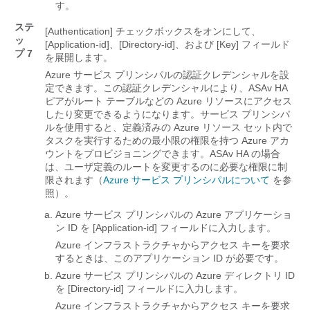
す。
ステ
[Authentication]
チェックボックスをオンにして、
ッ
[Application-id]、[Directory-id]、および
[Key]
フィールド
プ 7
を展開します。
Azure サービス プリンシパルの認証クレデンシャルを設
定できます。この認証クレデンシャルにより、ASAv HA
ピアがルート テーブルなどの Azure リソースにアクセス
したり変更できるようになります。サービス プリンシパ
ルを使用すると、定義済みの Azure リソース セット内で
タスクを実行するための最小限の権限を持つ Azure アカ
ウントをプロビジョニングできます。ASAv HA の場合
は、ユーザ定義のルートを変更するのに必要な権限に制
限されます（
Azure サービス プリンシパルについて
を参
照）。
Azure サービス プリンシパルの Azure アプリケーショ
ン ID を [Application-id]
フィールドに入力します。
Azure インフラストラクチャからアクセス キーを要求
するときは、このアプリケーション ID が必要です。
Azure サービス プリンシパルの Azure ディレクトリ ID
を [Directory-id]
フィールドに入力します。
Azure インフラストラクチャからアクセス キーを要求