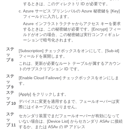
するときは、このディレクトリ ID が必要です。
Azure サービス プリンシパルの Azure 秘密鍵を [Key]
フィールドに入力します。
Azure インフラストラクチャからアクセス キーを要求
するときは、この秘密鍵が必要です。[Encrypt]
フィー
ルドがオンの場合、この秘密鍵は実行コンフィギュレ
ーションで暗号化されます。
ステ
[Subscription]
チェックボックスをオンにして、[Sub-id]
ッ
フィールドを展開します。
プ 8
これは、更新が必要なルート テーブルが属するアカウン
トのサブスクリプション ID です。
ステ
[Enable Cloud Failover]
チェックボックスをオンにしま
ッ
す。
プ 9
ステ
[Apply]
をクリックします。
ッ
デバイスに変更を適用するまで、フェールオーバーは実
プ 10
際にはイネーブルになりません。
ステ
セカンダリ装置でまだフェールオーバーが有効になって
ッ
いない場合は、[Device List]
からセカンダリ ASAv に接続
プ 11
するか、または ASAv の IP アドレス