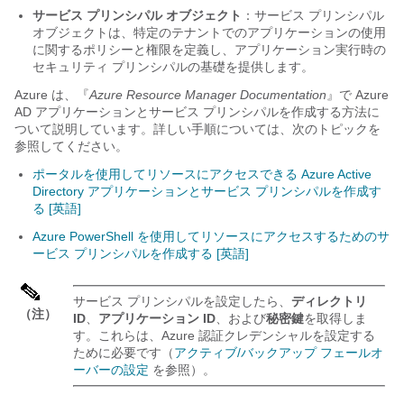
サービス プリンシパル オブジェクト
：サービス プリンシパル
オブジェクトは、特定のテナントでのアプリケーションの使用
に関するポリシーと権限を定義し、アプリケーション実行時の
セキュリティ プリンシパルの基礎を提供します。
Azure は、『
Azure Resource Manager Documentation
』で Azure
AD アプリケーションとサービス プリンシパルを作成する方法に
ついて説明しています。詳しい手順については、次のトピックを
参照してください。
ポータルを使用してリソースにアクセスできる Azure Active
Directory アプリケーションとサービス プリンシパルを作成す
る [英語]
Azure PowerShell を使用してリソースにアクセスするためのサ
ービス プリンシパルを作成する [英語]
サービス プリンシパルを設定したら、
ディレクトリ
（注）
ID
、
アプリケーション ID
、および
秘密鍵
を取得しま
す。これらは、Azure 認証クレデンシャルを設定する
ために必要です（
アクティブ/バックアップ フェールオ
ーバーの設定
を参照）。