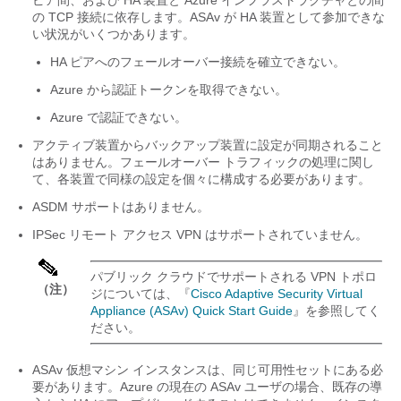
ピア間、および HA 装置と Azure インフラストラクチャとの間
の TCP 接続に依存します。ASAv が HA 装置として参加できな
い状況がいくつかあります。
HA ピアへのフェールオーバー接続を確立できない。
Azure から認証トークンを取得できない。
Azure で認証できない。
アクティブ装置からバックアップ装置に設定が同期されること
はありません。フェールオーバー トラフィックの処理に関し
て、各装置で同様の設定を個々に構成する必要があります。
ASDM サポートはありません。
IPSec リモート アクセス VPN はサポートされていません。
パブリック クラウドでサポートされる VPN トポロ
（注）
ジについては、『
Cisco Adaptive Security Virtual
Appliance (ASAv) Quick Start Guide
』を参照してく
ださい。
ASAv 仮想マシン インスタンスは、同じ可用性セットにある必
要があります。Azure の現在の ASAv ユーザの場合、既存の導