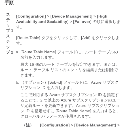
手順
ス
[Configuration]
>
[Device Management]
>
[High
テ
Availability and Scalability]
>
[Failover]
の順に選択しま
ッ
す。
プ 1
ス
[Route-Table]
タブをクリックして、[Add]
をクリックしま
テ
す。
ッ
[Route Table Name]
フィールドに、ルート テーブルの
プ 2
名前を入力します。
最大 16 個のルート テーブルを設定できます。または、
ルート テーブル リストのエントリを編集または削除で
きます。
（オプション）[Sub-id]
フィールドに、Azure サブスク
リプション ID を入力します。
ここで対応する Azure サブスクリプション ID を指定す
ることで、2 つ以上の Azure サブスクリプションのユー
ザ定義ルートを更新できます。Azure サブスクリプショ
ン ID を指定せずに [Route Table Name]
を入力すると、
グローバル パラメータが使用されます。
（注）
[Configuration]
>
[Device Management]
>