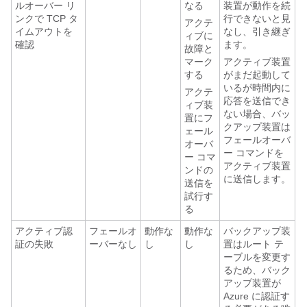
ルオーバー リ
なる
装置が動作を続
ンクで TCP タ
行できないと見
アクテ
イムアウトを
なし、引き継ぎ
ィブに
確認
ます。
故障と
マーク
アクティブ装置
する
がまだ起動して
いるが時間内に
アクテ
応答を送信でき
ィブ装
ない場合、バッ
置にフ
クアップ装置は
ェール
フェールオーバ
オーバ
ー コマンドを
ー コマ
アクティブ装置
ンドの
に送信します。
送信を
試行す
る
アクティブ認
フェールオ
動作な
動作な
バックアップ装
証の失敗
ーバーなし
し
し
置はルート テ
ーブルを変更す
るため、バック
アップ装置が
Azure に認証す