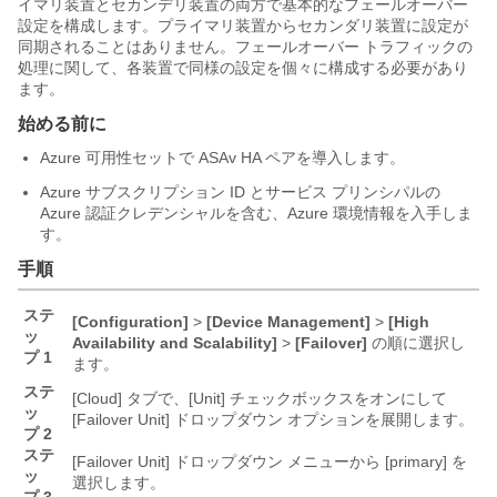
イマリ装置とセカンデリ装置の両方で基本的なフェールオーバー
設定を構成します。プライマリ装置からセカンダリ装置に設定が
同期されることはありません。フェールオーバー トラフィックの
処理に関して、各装置で同様の設定を個々に構成する必要があり
ます。
始める前に
Azure 可用性セットで ASAv HA ペアを導入します。
Azure サブスクリプション ID とサービス プリンシパルの
Azure 認証クレデンシャルを含む、Azure 環境情報を入手しま
す。
手順
ステ
[Configuration]
>
[Device Management]
>
[High
ッ
Availability and Scalability]
>
[Failover]
の順に選択し
プ 1
ます。
ステ
[Cloud]
タブで、[Unit]
チェックボックスをオンにして
ッ
[Failover Unit]
ドロップダウン オプションを展開します。
プ 2
ステ
[Failover Unit]
ドロップダウン メニューから [primary]
を
ッ
選択します。