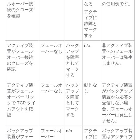
ルオーバー接
なる
の使用例です。
続のクローズ
アクテ
を確認
ィブに
故障と
マーク
する
アクティブ装
フェールオ
バック
n/a
非アクティブ装
置がフェール
ーバーなし
アップ
置へのフェール
オーバー接続
を障害
オーバーは発生
のクローズを
として
しません。
確認
マーク
する
アクティブ装
フェールオ
バック
動作な
アクティブ装置
置がフェール
ーバーなし
アップ
し
がバックアップ
オーバー リン
を障害
装置から応答を
クで TCP タイ
として
受信しない場
ムアウトを確
マーク
合、フェールオ
認
する
ーバーは発生し
ません。
バックアップ
フェールオ
n/a
アクテ
バックアップ装
装置がフェー
ーバー
ィブに
置はアクティブ