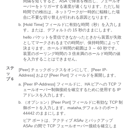
間隔を短くすると、ASA で障害を検出し、フェールオ
ーバーをトリガーする速度が速くなります。ただし短
時間での検出は、ネットワークが一時的に輻輳した場
合に不要な切り替えが行われる原因となります。
[Hold Time]
フィールドに有効な時間（秒）を入力しま
す。または、デフォルトの 15 秒のままにします。
hello パケットを受信できなかったときから装置が失敗
としてマークされるまでの時間が、保持時間によって
決まります。ホールド時間の範囲は 3 ～ 60 秒です。
装置のポーリング時間の 3 倍未満のホールド時間の値
を入力することはできません。
ステ
[Peer]
チェックボックスをオンにして、[Peer IP-
ッ
Address]
および [Peer Port]
フィールドを展開します。
プ 6
[Peer IP-Address]
フィールドに、HA ピアへの TCP フ
ェールオーバー制御接続を確立するために使用する IP
アドレスを入力します。
（オプション）[Peer Port]
フィールドに有効な TCP 制
御ポートを入力します。mataha,デフォルトのポート
44442 のままにします。
ピア ポートは、アクティブ ASAv とバックアップ
ASAv の間で TCP フェールオーバー接続を確立しま