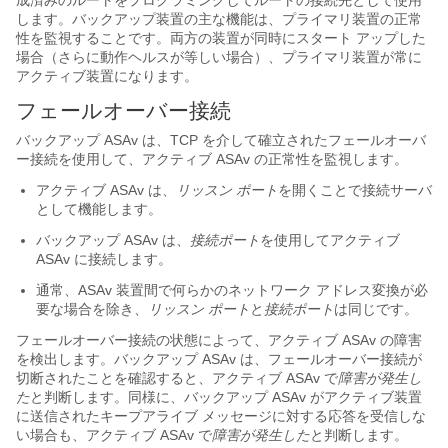
成済みのルートをプログラミングしてルートの接続先として使用
します。バックアップ装置の主な機能は、プライマリ装置の正常
性を監視することです。両方の装置が同時にスタート アップした
場合（さらに動作ヘルスが等しい場合）、プライマリ装置が常に
アクティブ装置になります。
フェールオーバー接続
バックアップ ASAv は、TCP を介して確立されたフェールオーバ
ー接続を使用して、アクティブ ASAv の正常性を監視します。
アクティブ ASAv は、
リッスン ポート
を開くことで接続サーバ
として機能します。
バックアップ ASAv は、
接続ポート
を使用してアクティブ
ASAv に接続します。
通常、ASAv 装置間で何らかのネットワーク アドレス変換が必
要な場合を除き、
リッスン ポート
と
接続ポート
は同じです。
フェールオーバー接続の状態によって、アクティブ ASAv の障害
を検出します。バックアップ ASAv は、フェールオーバー接続が
切断されたことを確認すると、アクティブ ASAv で
障害が発生し
た
と判断します。同様に、バックアップ ASAv がアクティブ装置
に送信されたキープアライブ メッセージに対する応答を受信しな
い場合も、アクティブ ASAv で
障害が発生した
と判断します。