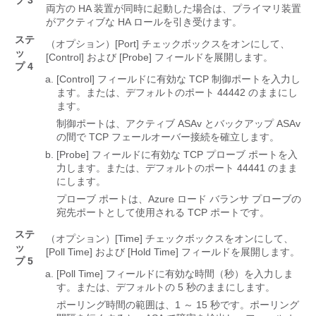
プ 3
両方の HA 装置が同時に起動した場合は、プライマリ装置
がアクティブな HA ロールを引き受けます。
ステ
（オプション）[Port]
チェックボックスをオンにして、
ッ
[Control]
および [Probe]
フィールドを展開します。
プ 4
[Control]
フィールドに有効な TCP 制御ポートを入力し
ます。または、デフォルトのポート 44442 のままにし
ます。
制御ポートは、アクティブ ASAv とバックアップ ASAv
の間で TCP フェールオーバー接続を確立します。
[Probe]
フィールドに有効な TCP プローブ ポートを入
力します。または、デフォルトのポート 44441 のまま
にします。
プローブ ポートは、Azure ロード バランサ プローブの
宛先ポートとして使用される TCP ポートです。
ステ
（オプション）[Time]
チェックボックスをオンにして、
ッ
[Poll Time]
および [Hold Time]
フィールドを展開します。
プ 5
[Poll Time]
フィールドに有効な時間（秒）を入力しま
す。または、デフォルトの 5 秒のままにします。
ポーリング時間の範囲は、1 ～ 15 秒です。ポーリング