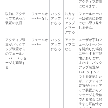
アクティブ装置
になります。
以前にアクテ
フェールオ
バック
片方を
フェールオーバ
ィブであった
ーバーなし
アップ
バック
ーは確実に必要
装置の復旧
になる
アップ
でない限り発生
とマー
しません。
クする
アクティブ装
フェールオ
バック
アクテ
ユーザが手動フ
置がバックア
ーバー
アップ
ィブに
ェールオーバー
ップ装置から
になる
なる
を開始した場合
のフェールオ
に発生する可能
ーバー メッセ
性があります。
ージを確認す
または、バック
る
アップ装置が
TCP タイムア
ウトを確認した
が、アクティブ
装置がバックア
ップ装置からメ
ッセージを受信
できる場合に発
生する可能性が