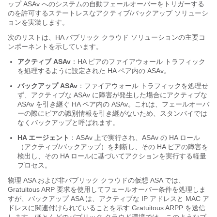
ップ ASAv へのシステムの自動フェールオーバーをトリガーする
のを許可するステートレスなアクティブ/バックアップ ソリューシ
ョンを実装します。
次のリストは、HA パブリック クラウド ソリューションの主要コ
ンポーネントを示しています。
アクティブ ASAv
：HA ピアのファイアウォール トラフィック
を処理するように設定された HA ペア内の ASAv。
バックアップ ASAv
：ファイアウォール トラフィックを処理せ
ず、アクティブな ASAv に障害が発生した場合にアクティブな
ASAv を引き継ぐ HA ペア内の ASAv。これは、フェールオーバ
ーの際にピアの識別情報を引き継がないため、スタンバイでは
なくバックアップと呼ばれます。
HA エージェント
：ASAv 上で実行され、ASAv の HA ロール
（アクティブ/バックアップ）を判断し、その HA ピアの障害を
検出し、その HA ロールに基づいてアクションを実行する軽量
プロセス。
物理 ASA および非パブリック クラウドの仮想 ASA では、
Gratuitous ARP 要求を使用してフェールオーバー条件を処理しま
すが、バックアップ ASA は、アクティブな IP アドレスと MAC ア
ドレスに関連付けられていることを示す Gratuitous ARPP を送信