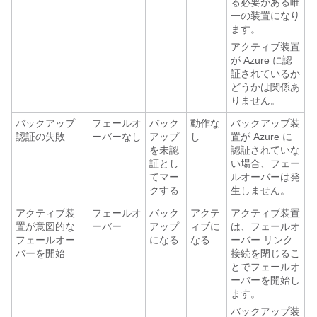
る必要がある唯
一の装置になり
ます。
アクティブ装置
が Azure に認
証されているか
どうかは関係あ
りません。
バックアップ
フェールオ
バック
動作な
バックアップ装
認証の失敗
ーバーなし
アップ
し
置が Azure に
を未認
認証されていな
証とし
い場合、フェー
てマー
ルオーバーは発
クする
生しません。
アクティブ装
フェールオ
バック
アクテ
アクティブ装置
置が意図的な
ーバー
アップ
ィブに
は、フェールオ
フェールオー
になる
なる
ーバー リンク
バーを開始
接続を閉じるこ
とでフェールオ
ーバーを開始し
ます。
バックアップ装