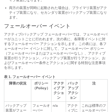
ィブ装置になります。
両方の装置が同時に起動された場合は、プライマリ装置がアク
ティブ装置になり、セカンダリ装置がバックアップ装置になり
ます。
フェールオーバー イベント
アクティブ/バックアップ フェールオーバーでは、フェールオーバ
ーがユニットごとに行われます。次の表に、各障害イベントに対
するフェールオーバー アクションを示します。この表には、各フ
ェールオーバー イベントに対して、フェールオーバー ポリシー
（フェールオーバーまたはフェールオーバーなし）、アクティブ
装置が行うアクション、バックアップ装置が行うアクション、お
よびフェールオーバー条件とアクションに関する特別な注意事項
を示します。
表 1.
フェールオーバー イベント
障害の状況
ポリシー
アクテ
バック
注
（Policy）
ィブ ア
アップ
クショ
アクシ
ン
ョン
バックアップ
フェールオ
n/a
アクテ
これは標準のフ
装置がフェー
ーバー
ィブに
ェールオーバー