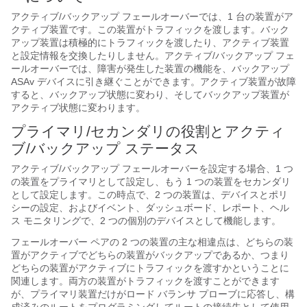
アクティブ/バックアップ フェールオーバーでは、1 台の装置がア
クティブ装置です。この装置がトラフィックを渡します。バック
アップ装置は積極的にトラフィックを渡したり、アクティブ装置
と設定情報を交換したりしません。アクティブ/バックアップ フェ
ールオーバーでは、障害が発生した装置の機能を、バックアップ
ASAv デバイスに引き継ぐことができます。アクティブ装置が故障
すると、バックアップ状態に変わり、そしてバックアップ装置が
アクティブ状態に変わります。
プライマリ/セカンダリの役割とアクティ
ブ/バックアップ ステータス
アクティブ/バックアップ フェールオーバーを設定する場合、1 つ
の装置をプライマリとして設定し、もう 1 つの装置をセカンダリ
として設定します。この時点で、2 つの装置は、デバイスとポリ
シーの設定、およびイベント、ダッシュボード、レポート、ヘル
ス モニタリングで、2 つの個別のデバイスとして機能します。
フェールオーバー ペアの 2 つの装置の主な相違点は、どちらの装
置がアクティブでどちらの装置がバックアップであるか、つまり
どちらの装置がアクティブにトラフィックを渡すかということに
関連します。両方の装置がトラフィックを渡すことができます
が、プライマリ装置だけがロード バランサ プローブに応答し、構