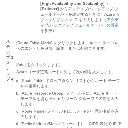
[High Availability and Scalability]
>
[Failover]
からアクティブ/バックアップ フ
ェールオーバーを設定するときに、Azure サ
ブスクリプション ID を入力します（
アクテ
ィブ/バックアップ フェールオーバーの設定
を参照）。
ス
[Route-Table-Mode]
をクリックします。ルート テーブル
テ
へのエントリを追加、編集、または削除できます。
ッ
プ 3
ス
[Add]
をクリックします。
テ
Azure ユーザ定義ルートに対して次の値を入力します。
ッ
プ 4
[Route Table]
ドロップダウン リストからルート テーブ
ルを選択します。
[Azure Resource Group]
フィールドに、Azure ルート
テーブルを含む Azure リソース グループの名前を入力
します。
[Route Name]
フィールドに、ルートの一意の名前を入
力します。
[Prefix Address/Mask]
フィールドに、CIDR 表記で IP ア