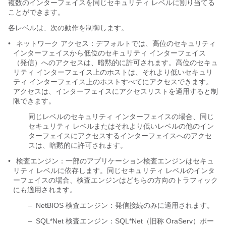
複数のインターフェイスを同じセキュリティ レベルに割り当てる
ことができます。
各レベルは、次の動作を制御します。
•
ネットワーク アクセス：デフォルトでは、高位のセキュリティ
インターフェイスから低位のセキュリティ インターフェイス
（発信）へのアクセスは、暗黙的に許可されます。高位のセキュ
リティ インターフェイス上のホストは、それより低いセキュリ
ティ インターフェイス上のホストすべてにアクセスできます。
アクセスは、インターフェイスにアクセスリストを適用すると制
限できます。
同じレベルのセキュリティ インターフェイスの場合、同じ
セキュリティ レベルまたはそれより低いレベルの他のイン
ターフェイスにアクセスするインターフェイスへのアクセ
スは、暗黙的に許可されます。
•
検査エンジン
：一部のアプリケーション検査エンジンはセキュ
リティ レベルに依存します。同じセキュリティ レベルのインタ
ーフェイスの場合、検査エンジンはどちらの方向のトラフィック
にも適用されます。
–
NetBIOS 検査エンジン：発信接続のみに適用されます。
–
SQL*Net 検査エンジン：SQL*Net（旧称 OraServ）ポー