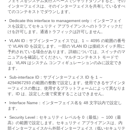
フェイスをシステム実行スペースでシャットダウンすると、その
インターフェイスは、そのインターフェイスを共有しているすべ
てのコンテキストでダウンします。
•
Dedicate this interface to management only：
インターフェイ
スを設定してセキュリティ アプライアンスへのトラフィックだ
けを許可します。通過トラフィックは許可しません。
•
VLAN ID：サブインターフェイスでは、1 ～ 4095 の範囲の番号
で VLAN ID を設定します。一部の VLAN ID は接続スイッチ用に
予約されている場合があります。詳細については、スイッチのマ
ニュアルを確認してください。マルチコンテキスト モードで
は、VLAN はシステム コンフィギュレーションのみに設定でき
ます。
•
Sub-interface ID：
サブインターフェイス ID を 1 ～
4294967293 の範囲の整数で設定します。使用できるサブインタ
ーフェイスの数は、使用するプラットフォームによって異なりま
す。ID は、設定した後で変更することはできません。
•
Interface Name：
インターフェイス名を 48 文字以内で設定し
ます。
•
Security Level：セキュリティ レベルを 0（最低）～ 100（最
高）の範囲で設定します。セキュリティ アプライアンスは、内
部インターフェイスから
外部インターフェイス（低いセキュリテ