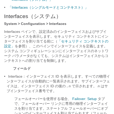
•
「Interfaces（シングルモードとコンテキスト）」
Interfaces（システム）
System > Configuration > Interfaces
Interfaces ペイン
で、設定済みのインターフェイスおよびサブイ
ンターフェイスを表示します。セキュリティ コンテキストにイン
ターフェイスを割り当てる前に（
「セキュリティ コンテキストの
設定」
を参照）、このペインでインターフェイスを定義します。
システム コンフィギュレーションにインターフェイスのネットワ
ーク パラメータがなくても、システムはインターフェイスからコ
ンテキストへの割り当てを制御します。
フィールド
•
Interface：インターフェイス ID を表示します。すべての物理イ
ンターフェイスが自動的に一覧表示されます。サブインターフェ
イスは、インターフェイス ID の後の
.
n
で示されます。
n
はサ
ブインターフェイス番号です。
フェールオーバーを使用する場合、
Failover: Setup
タブ
で
、フェールオーバー リンクに専用の物理インターフェイ
スを割り当てます。ステートフル フェールオーバーにオプ
ションのインターフェイスも割り当てられます（フェール