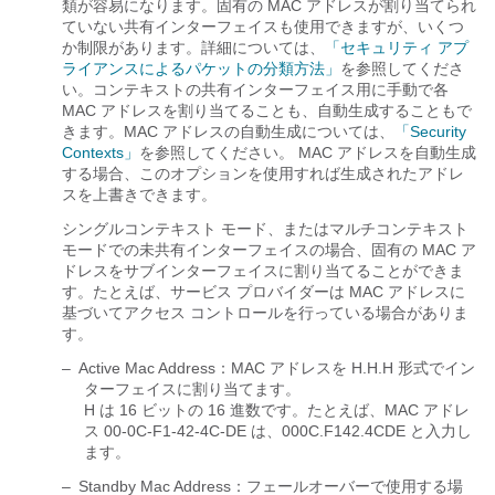
類が容易になります。固有の MAC アドレスが割り当てられ
ていない共有インターフェイスも使用できますが、いくつ
か制限があります。詳細については、
「セキュリティ アプ
ライアンスによるパケットの分類方法」
を参照してくださ
い。コンテキストの共有インターフェイス用に手動で各
MAC アドレスを割り当てることも、自動生成することもで
きます。MAC アドレスの自動生成については、
「Security
Contexts」
を参照してください。 MAC アドレスを自動生成
する場合、このオプションを使用すれば生成されたアドレ
スを上書きできます。
シングルコンテキスト モード、またはマルチコンテキスト
モードでの未共有インターフェイスの場合、固有の MAC ア
ドレスをサブインターフェイスに割り当てることができま
す。たとえば、サービス プロバイダーは MAC アドレスに
基づいてアクセス コントロールを行っている場合がありま
す。
–
Active Mac Address：MAC アドレスを H.H.H 形式でイン
ターフェイスに割り当てます。
H は 16 ビットの 16 進数です。たとえば、MAC アドレ
ス 00-0C-F1-42-4C-DE は、000C.F142.4CDE と入力し
ます。
–
Standby Mac Address：フェールオーバーで使用する場