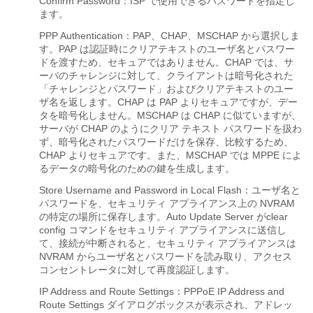
Confirm Password：ISP で使用できるパスワードを指定し
ます。
PPP Authentication：PAP、CHAP、MSCHAP から選択しま
す。PAP は認証時にクリアテキストのユーザ名とパスワー
ドを渡すため、セキュアではありません。CHAP では、サ
ーバのチャレンジに対して、クライアントは暗号化された
「チャレンジとパスワード」およびクリアテキストのユー
ザ名を返します。CHAP は PAP よりセキュアですが、デー
タを暗号化しません。MSCHAP は CHAP に似ていますが、
サーバが CHAP のようにクリア テキスト パスワードを扱わ
ず、暗号化されたパスワードだけを保存、比較するため、
CHAP よりセキュアです。また、MSCHAP では MPPE によ
るデータの暗号化のための鍵を生成します。
Store Username and Password in Local Flash：ユーザ名と
パスワードを、セキュリティ アプライアンス上の NVRAM
の特定の場所に保存します。Auto Update Server がclear
config コマンドをセキュリティ アプライアンスに送信し
て、接続が中断されると、セキュリティ アプライアンスは
NVRAM からユーザ名とパスワードを読み取り、アクセス
コンセントレータに対して再度認証します。
IP Address and Route Settings：PPPoE IP Address and
Route Settings ダイアログボックスが表示され、アドレッ