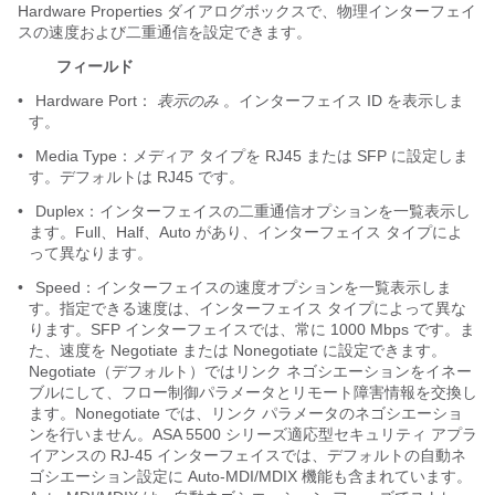
Hardware Properties ダイアログボックスで、物理インターフェイ
スの速度および二重通信を設定できます。
フィールド
•
Hardware Port：
表示のみ
。インターフェイス ID を表示しま
す。
•
Media Type：メディア タイプを RJ45 または SFP に設定しま
す。デフォルトは RJ45 です。
•
Duplex：インターフェイスの二重通信
オプションを一覧表示し
ます。Full、Half、Auto があり、インターフェイス タイプによ
って異なります。
•
Speed：インターフェイスの速度オプションを一覧表示しま
す
。指定できる速度は、インターフェイス タイプによって異な
ります。SFP インターフェイスでは、常に 1000 Mbps です。ま
た、速度を Negotiate または Nonegotiate に設定できます。
Negotiate（デフォルト）ではリンク ネゴシエーションをイネー
ブルにして、フロー制御パラメータとリモート障害情報を交換し
ます。Nonegotiate では、リンク パラメータのネゴシエーショ
ンを行いません。ASA 5500 シリーズ適応型セキュリティ アプラ
イアンスの RJ-45 インターフェイスでは、デフォルトの自動ネ
ゴシエーション設定に Auto-MDI/MDIX 機能も含まれています。