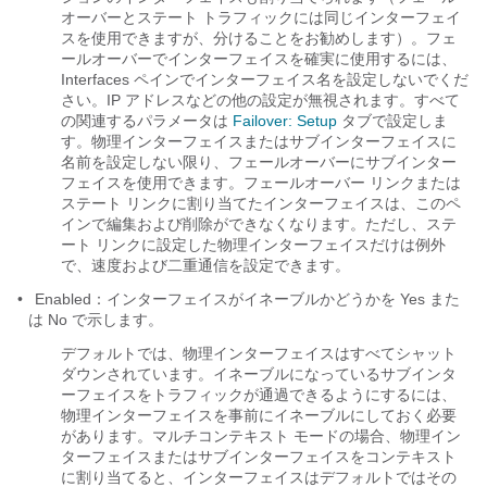
オーバーと
ステート トラフィックには同じインターフェイ
スを使用できますが、分けることをお勧めします）。フェ
ールオーバーでインターフェイスを確実に使用するには、
Interfaces ペインでインターフェイス名を設定しないでくだ
さい。IP アドレスなどの他の設定が無視されます。すべて
の関連するパラメータは
Failover: Setup
タブで設定しま
す。物理インターフェイスまたはサブインターフェイスに
名前を設定しない限り、フェールオーバーにサブインター
フェイスを使用できます。フェールオーバー リンクまたは
ステート リンクに割り当てたインターフェイスは、このペ
インで編集および削除ができなくなります。ただし、ステ
ート リンクに設定した物理インターフェイスだけは例外
で、速度および二重通信を設定できます。
•
Enabled：インターフェイスがイネーブルかどうかを Yes また
は No で示します。
デフォルトでは、物理インターフェイスはすべて
シャット
ダウンされています。イネーブルになっているサブインタ
ーフェイスをトラフィックが通過できるようにするには、
物理インターフェイスを事前にイネーブルにしておく必要
があります。マルチコンテキスト モードの場合、物理イン
ターフェイスまたはサブインターフェイスをコンテキスト
に割り当てると、インターフェイスはデフォルトではその