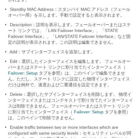
•
Standby MAC Address：スタンバイ MAC アドレス（フェール
オーバー用）を示します。手動で設定すると表示されます。
•
Description：説明を表示します。フェールオーバーまたはステ
ート リンクでは、「LAN Failover Interface」、「STATE
Failover Interface」、「LAN/STATE Failover Interface」など固
定の説明が表示されます。この説明は編集できません。
•
Add：サブインターフェイスを追加します。
•
Edit：選択したインターフェイスを編集します。 フェールオー
バーまたはステート リンクに割り当てたインターフェイス（
Failover: Setup
タブを参照）は、このペインで編集できませ
ん。ただし、ステート リンクに設定した物理インターフェイス
だけは例外で、速度および二重通信を設定できます。
•
Delete：選択したサブインターフェイスを削除します。 物理イ
ンターフェイスまたはコンテキストで割り当てたインターフェイ
スは削除できません。フェールオーバーまたはステート リンク
に割り当てたインターフェイス（
Failover: Setup
タブを参照）
は、このペインで削除できません。
•
Enable traffic between two or more interfaces which are
configured with same security levels：セキュリティ レベルが同