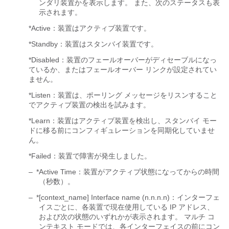
ンダリ装置かを表示します。 また、次のステータスも表
示されます。
*Active：装置はアクティブ装置です。
*Standby：装置はスタンバイ装置です。
*Disabled：装置のフェールオーバーがディセーブルになっ
ているか、またはフェールオーバー リンクが設定されてい
ません。
*Listen：装置は、ポーリング メッセージをリスンすること
でアクティブ装置の検出を試みます。
*Learn：装置はアクティブ装置を検出し、スタンバイ モー
ドに移る前にコンフィギュレーションを同期化していませ
ん。
*Failed：装置で障害が発生しました。
–
*Active Time：装置がアクティブ状態になってからの時間
（秒数）。
–
*[context_name] Interface name (n.n.n.n)：インターフェ
イスごとに、各装置で現在使用している IP アドレス、
および次の状態のいずれかが表示されます。 マルチ コ
ンテキスト モードでは、各インターフェイスの前にコン