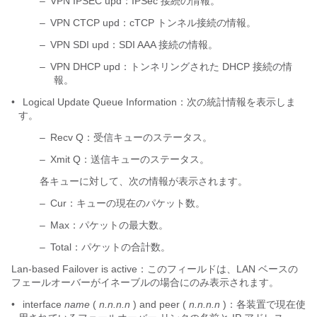
–
VPN IPSEC upd：IPSec 接続の情報。
–
VPN CTCP upd：cTCP トンネル接続の情報。
–
VPN SDI upd：SDI AAA 接続の情報。
–
VPN DHCP upd：トンネリングされた DHCP 接続の情
報。
•
Logical Update Queue Information：次の統計情報を表示しま
す。
–
Recv Q：受信キューのステータス。
–
Xmit Q：送信キューのステータス。
各キューに対して、次の情報が表示されます。
–
Cur：キューの現在のパケット数。
–
Max：パケットの最大数。
–
Total：パケットの合計数。
Lan-based Failover is active：このフィールドは、LAN ベースの
フェールオーバーがイネーブルの場合にのみ表示されます。
•
interface
name
(
n.n.n.n
) and peer (
n.n.n.n
)：各装置で現在使