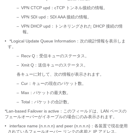
–
VPN CTCP upd：cTCP トンネル接続の情報。
–
VPN SDI upd：SDI AAA 接続の情報。
–
VPN DHCP upd：トンネリングされた DHCP 接続の情
報。
•
*Logical Update Queue Information：次の統計情報を表示しま
す。
–
Recv Q：受信キューのステータス。
–
Xmit Q：送信キューのステータス。
各キューに対して、次の情報が表示されます。
–
Cur：キューの現在のパケット数。
–
Max：パケットの最大数。
–
Total：パケットの合計数。
*Lan-based Failover is active：このフィールドは、LAN ベースの
フェールオーバーがイネーブルの場合にのみ表示されます。
•
interface name (n.n.n.n) and peer (n.n.n.n)：各装置で現在使用
されているフェールオーバー リンクの名前と IP アドレス。