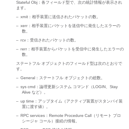
Stateful Obj：各フィールド型で、次の統計情報が表示され
ます。
–
xmit：相手装置に送信されたパケットの数。
–
xerr：相手装置にパケットを送信中に発生したエラーの
数。
–
rcv：受信されたパケットの数。
–
rerr：相手装置からパケットを受信中に発生したエラーの
数。
ステートフル オブジェクトのフィールド型は次のとおりで
す。
–
General：ステートフル オブジェクトの総数。
–
sys cmd：論理更新システム コマンド（LOGIN、Stay
Alive など）。
–
up time：アップタイム（アクティブ装置がスタンバイ装
置に渡す値）。
–
RPC services：Remote Procedure Call（リモート プロ
シージャ コール）接続の情報。