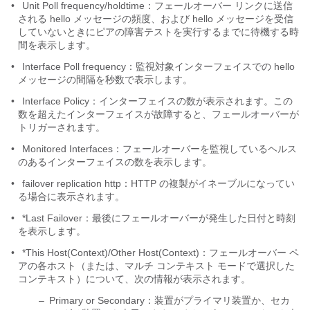
•
Unit Poll frequency/holdtime：フェールオーバー リンクに送信
される hello メッセージの頻度、および hello メッセージを受信
していないときにピアの障害テストを実行するまでに待機する時
間を表示します。
•
Interface Poll frequency：監視対象インターフェイスでの hello
メッセージの間隔を秒数で表示します。
•
Interface Policy：インターフェイスの数が表示されます。この
数を超えたインターフェイスが故障すると、フェールオーバーが
トリガーされます。
•
Monitored Interfaces：フェールオーバーを監視しているヘルス
のあるインターフェイスの数を表示します。
•
failover replication http：HTTP の複製がイネーブルになってい
る場合に表示されます。
•
*Last Failover：最後にフェールオーバーが発生した日付と時刻
を表示します。
•
*This Host(Context)/Other Host(Context)：フェールオーバー ペ
アの各ホスト（または、マルチ コンテキスト モードで選択した
コンテキスト）について、次の情報が表示されます。
–
Primary or Secondary：装置がプライマリ装置か、セカ