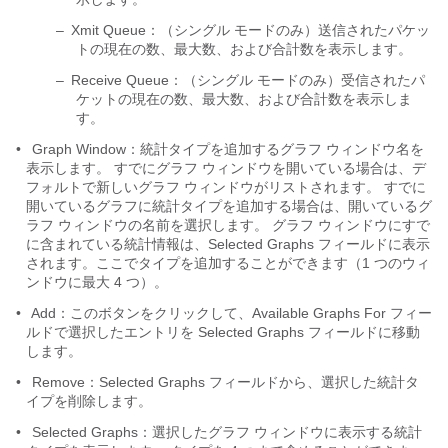
–
Xmit Queue：（シングル モードのみ）送信されたパケッ
トの現在の数、最大数、および合計数を表示します。
–
Receive Queue：（シングル モードのみ）受信されたパ
ケットの現在の数、最大数、および合計数を表示しま
す。
•
Graph Window：統計タイプを追加するグラフ ウィンドウ名を
表示します。 すでにグラフ ウィンドウを開いている場合は、デ
フォルトで新しいグラフ ウィンドウがリストされます。 すでに
開いているグラフに統計タイプを追加する場合は、開いているグ
ラフ ウィンドウの名前を選択します。 グラフ ウィンドウにすで
に含まれている統計情報は、Selected Graphs フィールドに表示
されます。ここでタイプを追加することができます（1 つのウィ
ンドウに最大 4 つ）。
•
Add：このボタンをクリックして、Available Graphs For フィー
ルドで選択したエントリを Selected Graphs フィールドに移動
します。
•
Remove：Selected Graphs フィールドから、選択した統計タ
イプを削除します。
•
Selected Graphs：選択したグラフ ウィンドウに表示する統計