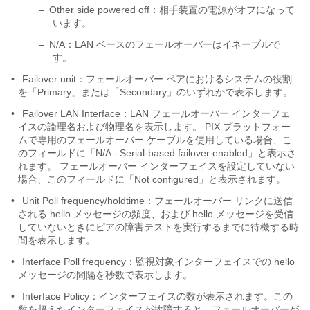
–
Other side powered off：相手装置の電源がオフになって
います。
–
N/A：LAN ベースのフェールオーバーはイネーブルで
す。
•
Failover unit：フェールオーバー ペアにおけるシステムの役割
を「Primary」または「Secondary」のいずれかで表示します。
•
Failover LAN Interface：LAN フェールオーバー インターフェ
イスの論理名および物理名を表示します。 PIX プラットフォー
ムで専用のフェールオーバー ケーブルを使用している場合、こ
のフィールドに「N/A - Serial-based failover enabled」と表示さ
れます。 フェールオーバー インターフェイスを設定していない
場合、このフィールドに「Not configured」と表示されます。
•
Unit Poll frequency/holdtime：フェールオーバー リンクに送信
される hello メッセージの頻度、および hello メッセージを受信
していないときにピアの障害テストを実行するまでに待機する時
間を表示します。
•
Interface Poll frequency：監視対象インターフェイスでの hello
メッセージの間隔を秒数で表示します。
•
Interface Policy：インターフェイスの数が表示されます。この
数を超えたインターフェイスが故障すると、フェールオーバーが