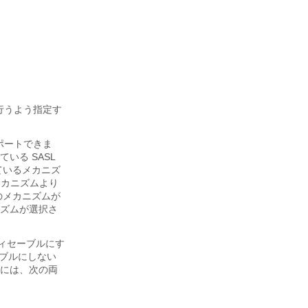
を行うよう指定す
サポートできま
いる SASL
ているメカニズ
 メカニズムより
のメカニズムが
ニズムが選択さ
ディセーブルにす
ブルにしない
るには、次の両