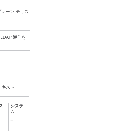
レーン テキス
LDAP 通信を
テキスト
ス
システ
ム
--