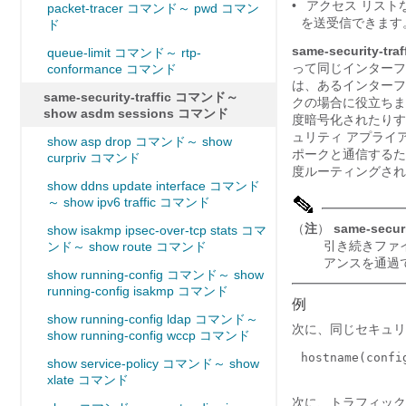
•
アクセス リスト
packet-tracer コマンド～ pwd コマン
を送受信できます
ド
same-security-traff
queue-limit コマンド～ rtp-
って同じインターフ
conformance コマンド
は、あるインターフ
same-security-traffic コマンド～
クの場合に役立ちま
show asdm sessions コマンド
度暗号化されたりす
ュリティ アプライ
show asp drop コマンド～ show
ポークと通信するた
curpriv コマンド
度ルーティングされ
show ddns update interface コマンド
～ show ipv6 traffic コマンド
（
注
）
same-securit
show isakmp ipsec-over-tcp stats コマ
引き続きファ
ンド～ show route コマンド
アンスを通過
show running-config コマンド～ show
running-config isakmp コマンド
例
show running-config ldap コマンド～
次に、同じセキュリ
show running-config wccp コマンド
hostname(conf
show service-policy コマンド～ show
xlate コマンド
次に、トラフィック