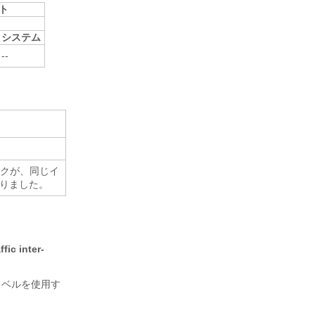
ト
システム
--
ックが、同じイ
りました。
fic inter-
レベルを使用す