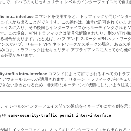
なしで、すべての同じセキュリティ レベルのインターフェイス間で自由
。
ic intra-interface
コマンドを使用すると、トラフィックが同じインタ
ェイスから出ることができます。この動作は、通常は許可されていませ
ェイスに入り、その後同じインターフェイスからルーティングされる VP
す。この場合、VPN トラフィックは暗号化解除されたり、別の VPN 
る場合があります。たとえば、ハブ アンド スポーク VPN ネットワー
アンスがハブ、リモート VPN ネットワークがスポークの場合、あるス
めには、トラフィックはセキュリティ アプライアンスに入ってから他
る必要があります。
y-traffic intra-interface
コマンドによって許可されるすべてのトラフ
イアウォール ルールが適用されます。リターン トラフィックがセキュリ
できない原因となるため、非対称なルーティング状態にしないよう注意
ティ レベルのインターフェイス間での通信をイネーブルにする例を示
ig)#
same-security-traffic permit inter-interface
が同じインターフェイスに入って同じインターフェイスから出られるよ