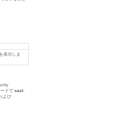
を表示しま
rity
モードで
sasl-
および