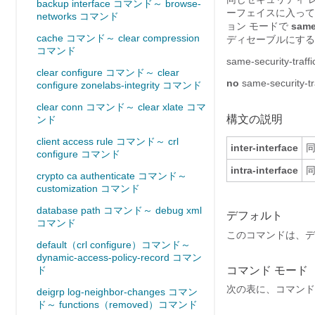
backup interface コマンド～ browse-
ーフェイスに入って
networks コマンド
ョン モードで
same-
cache コマンド～ clear compression
ディセーブルにする
コマンド
same-security-traff
clear configure コマンド～ clear
no
same-security-tr
configure zonelabs-integrity コマンド
clear conn コマンド～ clear xlate コマ
構文の説明
ンド
client access rule コマンド～ crl
inter-interface
configure コマンド
intra-interface
crypto ca authenticate コマンド～
customization コマンド
database path コマンド～ debug xml
デフォルト
コマンド
このコマンドは、デ
default（crl configure）コマンド～
dynamic-access-policy-record コマン
ド
コマンド モード
次の表に、コマンド
deigrp log-neighbor-changes コマン
ド～ functions（removed）コマンド