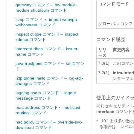
コマンド モード
gateway コマンド～ hw-module
module shutdown コマンド
icmp コマンド ～ import webvpn
グローバル コン
webcontent コマンド
inspect ctiqbe コマンド～ inspect
コマンド履歴
xdmcp コマンド
intercept-dhcp コマンド～ issuer-
リリ
変更内容
name コマンド
ース
7.0(1)
このコマン
java-trustpoint コマンド～ kill コマン
ド
7.2(1)
intra-inter
l2tp tunnel hello コマンド～ log-adj-
ンターフェ
changes コマンド
logging asdm コマンド～ logout
使用上のガイド
message コマンド
同じセキュリティ 
mac address コマンド～ multicast-
interface
コマンド
routing コマンド
•
101 より多い
nac policy コマンド～ override-svc-
る場合は、レベルご
download コマンド