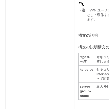
（
注
） VPN ユー
として動作する
ます。
構文の説明
構文の説明構文
digest-
セキュ
md5
答しま
kerberos
セキュリティ
Inte
って応
server-
最大 64
group-
name