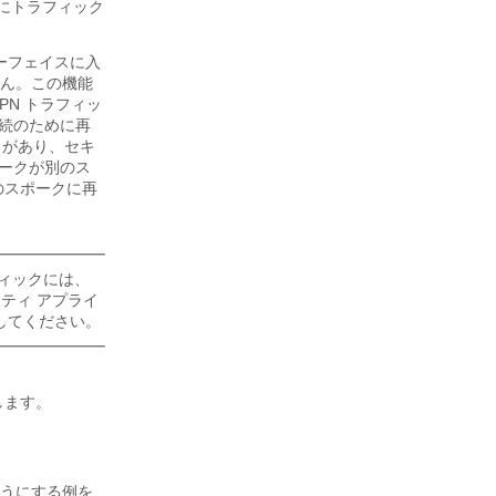
にトラフィック
ーフェイスに入
ん。この機能
N トラフィッ
接続のために再
クがあり、セキ
ポークが別のス
のスポークに再
ィックには、
ティ アプライ
してください。
します。
うにする例を