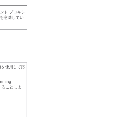
アント プロキシ
スを意味してい
値を使用して応
mming
信することによ