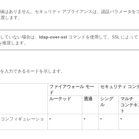
値はありません。セキュリティ アプライアンスは、認証パラメータをプ
バに渡します。
設定していない場合は、
ldap-over-ssl
コマンドを使用して、SSL によって 
を推奨します。
を入力できるモードを示します。
ファイアウォール モー
セキュリティ コン
ド
ルーテッド
透過
シング
マルチ
ル
コンテキ
ト
ト コンフィギュレーショ
•
•
•
•