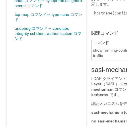
shun コマンド～ sysopt radius ignore-
示します。
secret コマンド
hostname(conf
tcp-map コマンド～ type echo コマン
ド
undebug コマンド～ zonelabs
関連コマンド
integrity ssl-client-authentication コマ
ンド
コマンド
show running-confi
traffic
sasl-mecha
LDAP クライアントを L
Layer（SASL
mechanism
コマン
kerberos
です。
認証メカニズムを
sasl-mechanism {d
no sasl-mechanism