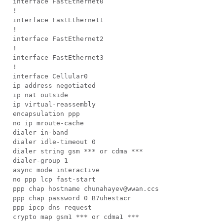
interface FastEthernet0
!
interface FastEthernet1
!
interface FastEthernet2
!
interface FastEthernet3
!
interface Cellular0
ip address negotiated
ip nat outside
ip virtual-reassembly
encapsulation ppp
no ip mroute-cache
dialer in-band
dialer idle-timeout 0
dialer string gsm *** or cdma ***
dialer-group 1
async mode interactive
no ppp lcp fast-start
ppp chap hostname chunahayev@wwan.ccs
ppp chap password 0 B7uhestacr
ppp ipcp dns request
crypto map gsm1 *** or cdma1 ***