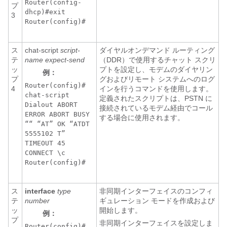
Router(config-
プ
dhcp)#exit
3
Router(config)#
ス
chat-script
script-
ダイヤルオンデマンド ルーティング
テ
name expect-send
（DDR）で使用するチャット スクリ
ッ
プトを設定し、モデムのダイヤリン
例：
プ
グおよびリモート システムへのログ
Router(config)#
4
インを行うコマンドを使用します。
chat-script
定義されたスクリプトは、PSTN に
Dialout ABORT
接続されているモデム経由でコール
ERROR ABORT BUSY
する場合に使用されます。
““ “AT” OK “ATDT
5555102 T”
TIMEOUT 45
CONNECT \c
Router(config)#
ス
interface
type
非同期インターフェイスのコンフィ
テ
number
ギュレーション モードを作成および
ッ
開始します。
例：
プ
非同期インターフェイスを設定しま
Router(config)#