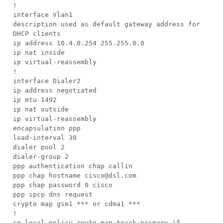
!
interface Vlan1
description used as default gateway address for
DHCP clients
ip address 10.4.0.254 255.255.0.0
ip nat inside
ip virtual-reassembly
!
interface Dialer2
ip address negotiated
ip mtu 1492
ip nat outside
ip virtual-reassembly
encapsulation ppp
load-interval 30
dialer pool 2
dialer-group 2
ppp authentication chap callin
ppp chap hostname cisco@dsl.com
ppp chap password 0 cisco
ppp ipcp dns request
crypto map gsm1 *** or cdma1 ***
!
ip local policy route-map track-primary-if