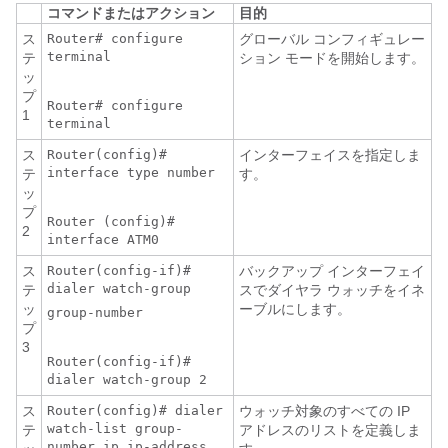
コマンドまたはアクション
目的
ス
Router# configure
グローバル コンフィギュレー
terminal
テ
ション モードを開始します。
ッ
プ
Router# configure
1
terminal
ス
Router(config)#
インターフェイスを指定しま
interface type number
テ
す。
ッ
プ
Router (config)#
2
interface ATM0
ス
Router(config-if)#
バックアップ インターフェイ
dialer watch-group
テ
スでダイヤラ ウォッチをイネ
ッ
ーブルにします。
group-number
プ
3
Router(config-if)#
dialer watch-group 2
ス
Router(config)# dialer
ウォッチ対象のすべての IP
watch-list group-
テ
アドレスのリストを定義しま
number ip ip-address