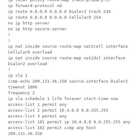
ip forward-protocol nd
ip route 0.0.0.0 0.0.0.0 Dialer2 track 234
ip route 0.0.0.0 0.0.0.0 Cellular0 254
no ip http server
no ip http secure-server
!
!
ip nat inside source route-map nat2cell interface
Cellular0 overload
ip nat inside source route-map nat2dsl interface
Dialer2 overload
!
ip sla 1
icmp-echo 209.131.36.158 source-interface Dialer2
timeout 1000
frequency 2
ip sla schedule 1 life forever start-time now
access-list 1 permit any
access-list 2 permit 10.4.0.0 0.0.255.255
access-list 3 permit any
access-list 101 permit ip 10.4.0.0 0.0.255.255 any
access-list 102 permit icmp any host
209.131.36.158