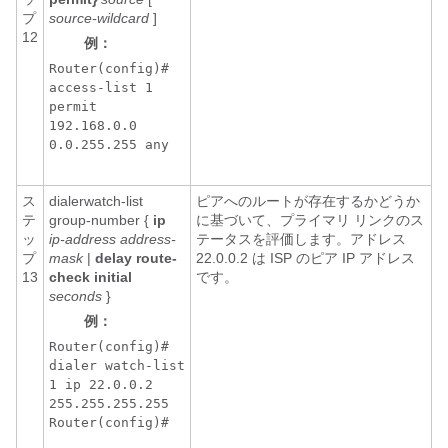
プ
source-wildcard
]
12
例：
Router(config)#
access-list 1
permit
192.168.0.0
0.0.255.255 any
ス
dialerwatch-list
ピアへのルートが存在するかどうか
テ
group-number
{
ip
に基づいて、プライマリ リンクのス
ッ
ip-address address-
テータスを評価します。アドレス
プ
mask
|
delay route-
22.0.0.2 は ISP のピア IP アドレス
13
check initial
です。
seconds
}
例：
Router(config)#
dialer watch-list
1 ip 22.0.0.2
255.255.255.255
Router(config)#