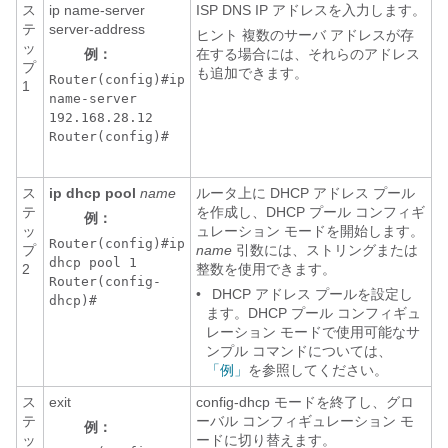
ス
ip name-server
ISP DNS IP アドレスを入力します。
テ
server-address
ヒント 複数のサーバ アドレスが存
ッ
例：
在する場合には、それらのアドレス
プ
も追加できます。
Router(config)#ip
1
name-server
192.168.28.12
Router(config)#
ス
ip dhcp pool
name
ルータ上に DHCP アドレス プール
テ
を作成し、DHCP プール コンフィギ
例：
ッ
ュレーション モードを開始します。
Router(config)#ip
プ
name
引数には、ストリングまたは
dhcp pool 1
2
整数を使用できます。
Router(config-
•
DHCP アドレス プールを設定し
dhcp)#
ます。DHCP プール コンフィギュ
レーション モードで使用可能なサ
ンプル コマンドについては、
「例」
を参照してください。
ス
exit
config-dhcp モードを終了し、グロ
テ
ーバル コンフィギュレーション モ
例：
ッ
ードに切り替えます。