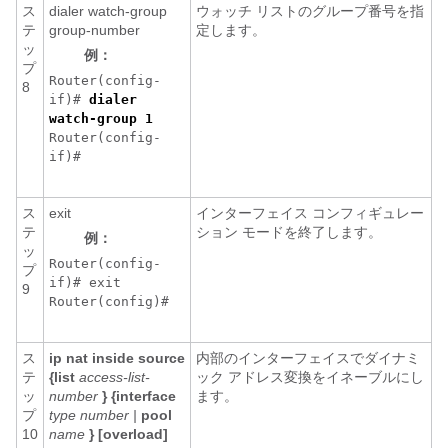
ス
dialer watch-group
ウォッチ リストのグループ番号を指
テ
group-number
定します。
ッ
例：
プ
Router(config-
8
if)#
dialer
watch-group 1
Router(config-
if)#
ス
exit
インターフェイス コンフィギュレー
テ
ション モードを終了します。
例：
ッ
Router(config-
プ
if)#
exit
9
Router(config)#
ス
ip nat inside source
内部のインターフェイスでダイナミ
テ
{list
access-list-
ック アドレス変換をイネーブルにし
ッ
number
} {interface
ます。
プ
type number |
pool
10
name
} [overload]