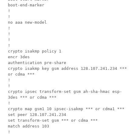
boot-end-marker
!
!
no aaa new-model
!
!
!
!
crypto isakmp policy 1
encr 3des
authentication pre-share
crypto isakmp key gsm address 128.107.241.234 ***
or cdma ***
!
!
crypto ipsec transform-set gsm ah-sha-hmac esp-
3des *** or cdma ***
!
crypto map gsm1 10 ipsec-isakmp *** or cdma1 ***
set peer 128.107.241.234
set transform-set gsm *** or cdma ***
match address 103
!