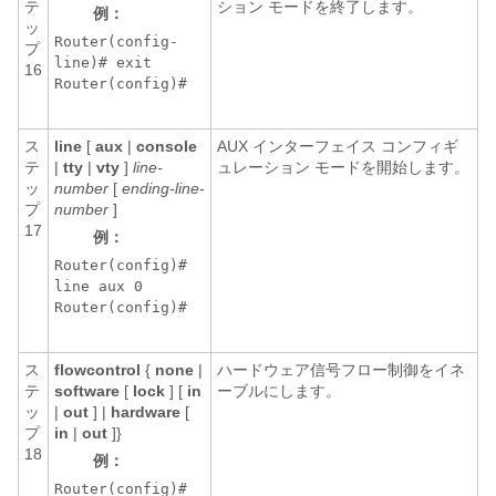
テ
ション モードを終了します。
例：
ッ
Router(config-
プ
line)# exit
16
Router(config)#
ス
line
[
aux
|
console
AUX インターフェイス コンフィギ
テ
|
tty
|
vty
]
line-
ュレーション モードを開始します。
ッ
number
[
ending-line-
プ
number
]
17
例：
Router(config)#
line aux 0
Router(config)#
ス
flowcontrol
{
none
|
ハードウェア信号フロー制御をイネ
テ
software
[
lock
] [
in
ーブルにします。
ッ
|
out
] |
hardware
[
プ
in
|
out
]}
18
例：
Router(config)#