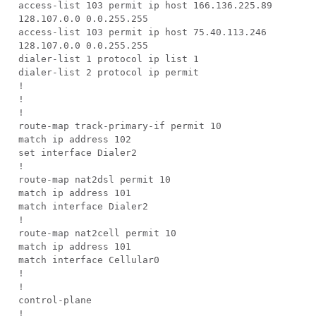
access-list 103 permit ip host 166.136.225.89
128.107.0.0 0.0.255.255
access-list 103 permit ip host 75.40.113.246
128.107.0.0 0.0.255.255
dialer-list 1 protocol ip list 1
dialer-list 2 protocol ip permit
!
!
!
route-map track-primary-if permit 10
match ip address 102
set interface Dialer2
!
route-map nat2dsl permit 10
match ip address 101
match interface Dialer2
!
route-map nat2cell permit 10
match ip address 101
match interface Cellular0
!
!
control-plane
!