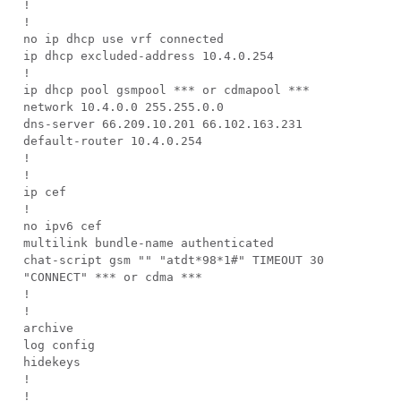
!
!
no ip dhcp use vrf connected
ip dhcp excluded-address 10.4.0.254
!
ip dhcp pool gsmpool *** or cdmapool ***
network 10.4.0.0 255.255.0.0
dns-server 66.209.10.201 66.102.163.231
default-router 10.4.0.254
!
!
ip cef
!
no ipv6 cef
multilink bundle-name authenticated
chat-script gsm "" "atdt*98*1#" TIMEOUT 30
"CONNECT" *** or cdma ***
!
!
archive
log config
hidekeys
!
!