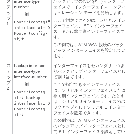
ス
interface type
バックアップの設定を行うインターフ
テ
number
ェイスで、インターフェイス コンフィ
ッ
ギュレーション モードを開始します。
例：
プ
ここで指定できるのは、シリアル イン
Router(config)#
1
ターフェイス、ISDN インターフェイ
interface atm 0
ス、または非同期インターフェイスで
Router(config-
す。
if)#
この例では、ATM WAN 接続のバック
アップ インターフェイスを設定してい
ます。
ス
backup interface
インターフェイスをセカンダリ、つま
テ
interface-type
りバックアップ インターフェイスとし
ッ
interface-number
て割り当てます。
プ
例：
ここで指定できるインターフェイス
2
は、シリアル インターフェイスまたは
Router(config-
非同期インターフェイスです。たとえ
if)# backup
ば、シリアル 0 インターフェイスのバ
interface bri 0
ックアップとしてシリアル 1 インター
Router(config-
フェイスを設定できます。
if)#
この例では、ATM 0 インターフェイス
のバックアップ インターフェイスとし
て BRI インターフェイスを設定してい