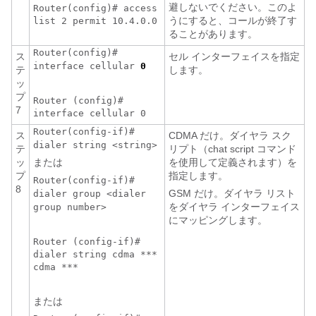
避しないでください。このよ
Router(config)# access
うにすると、コールが終了す
list 2 permit 10.4.0.0
ることがあります。
Router(config)#
ス
セル インターフェイスを指定
interface cellular
0
テ
します。
ッ
プ
Router (config)#
7
interface cellular 0
Router(config-if)#
ス
CDMA だけ。ダイヤラ スク
dialer string <string>
テ
リプト（chat script コマンド
ッ
または
を使用して定義されます）を
プ
指定します。
Router(config-if)#
8
GSM だけ。ダイヤラ リスト
dialer group <dialer
をダイヤラ インターフェイス
group number>
にマッピングします。
Router (config-if)#
dialer string cdma ***
cdma ***
または