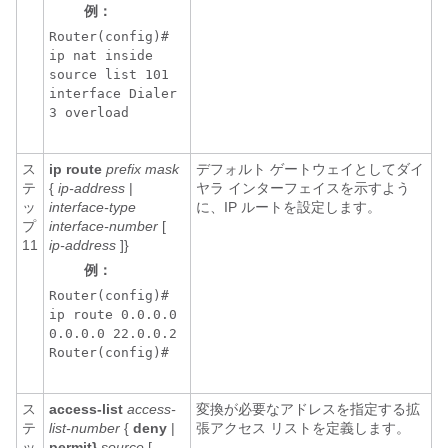
例：
Router(config)#
ip nat inside
source list 101
interface Dialer
3 overload
ス
ip route
prefix mask
デフォルト ゲートウェイとしてダイ
テ
{
ip-address
|
ヤラ インターフェイスを示すよう
ッ
interface-type
に、IP ルートを設定します。
プ
interface-number
[
11
ip-address
]}
例：
Router(config)#
ip route 0.0.0.0
0.0.0.0 22.0.0.2
Router(config)#
ス
access-list
access-
変換が必要なアドレスを指定する拡
テ
list-number
{
deny
|
張アクセス リストを定義します。
ッ
permit}
source
[