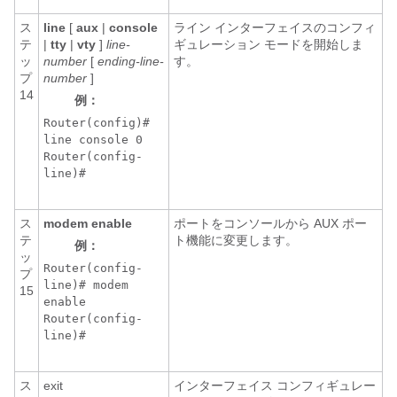
ス
line
[
aux
|
console
ライン インターフェイスのコンフィ
テ
|
tty
|
vty
]
line-
ギュレーション モードを開始しま
ッ
number
[
ending-line-
す。
プ
number
]
14
例：
Router(config)#
line console 0
Router(config-
line)#
ス
modem enable
ポートをコンソールから AUX ポー
テ
ト機能に変更します。
例：
ッ
Router(config-
プ
line)# modem
15
enable
Router(config-
line)#
ス
exit
インターフェイス コンフィギュレー