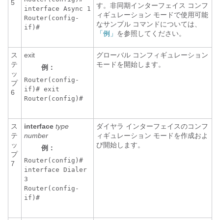
5
す。非同期インターフェイス コンフ
interface Async 1
ィギュレーション モードで使用可能
Router(config-
なサンプル コマンドについては、
if)#
「例」
を参照してください。
ス
exit
グローバル コンフィギュレーション
テ
モードを開始します。
例：
ッ
Router(config-
プ
if)#
exit
6
Router(config)#
ス
interface
type
ダイヤラ インターフェイスのコンフ
テ
number
ィギュレーション モードを作成およ
ッ
び開始します。
例：
プ
Router(config)#
7
interface Dialer
3
Router(config-
if)#