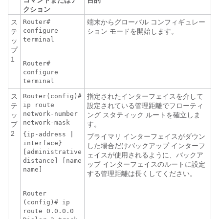
コマンドまたはア
目的
クション
ス
Router#
端末からグローバル コンフィギュレー
configure
テ
ション モードを開始します。
terminal
ッ
プ
1
Router#
configure
terminal
ス
Router(config)#
指定されたインターフェイスを介して
ip route
テ
設定されている管理距離でフローティ
network-number
ッ
ング スタティック ルートを確立しま
network-mask
プ
す。
2
{ip-address |
プライマリ インターフェイスがダウン
interface}
した場合だけバックアップ インターフ
[administrative
ェイスが使用されるように、バックア
distance] [name
ップ インターフェイスのルートに設定
name]
する管理距離は長くしてください。
Router
(config)# ip
route 0.0.0.0