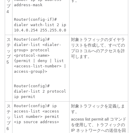
ッ
す。
address-mask
プ
4
Router(config-if)#
dialer watch-list 2 ip
10.4.0.254 255.255.0.0
ス
Router(config)#
対象トラフィックのダイヤラ
dialer-list <dialer-
テ
リストを作成して、すべての
group> protocol
ッ
プロトコルへのアクセスを許
<protocol-name>
プ
可します。
{permit | deny | list
5
<access-list-number> |
access-group}>
Router(config)#
dialer-list 2 protocol
ip permit
ス
Router(config)# ip
対象トラフィックを定義しま
access-list <access
テ
す。
list number> permit
ッ
access list permit all コマンド
<ip source address>
プ
を使用して、トラフィックの
6
IP ネットワークへの送信を回