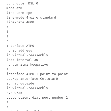
controller DSL 0
mode atm
line-term cpe
line-mode 4-wire standard
line-rate 4608
!
!
!
!
interface ATM0
no ip address
ip virtual-reassembly
load-interval 30
no atm ilmi-keepalive
!
interface ATM0.1 point-to-point
backup interface Cellular0
ip nat outside
ip virtual-reassembly
pvc 0/35
pppoe-client dial-pool-number 2
!
!