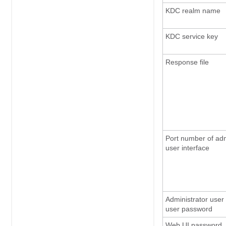
KDC realm name
KDC service key
Response file
Port number of adm
user interface
Administrator user 
user password
Web UI password