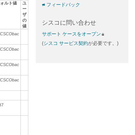
ォルト値
ユ
フィードバック
ー
ザ
の
シスコに問い合わせ
値
t/CSCObac
サポート ケースをオープン
(
シスコ サービス契約
が必要です。)
r/CSCObac
r/CSCObac
r/CSCObac
87