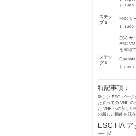
ステッ
ESC 
プ 5
$ sudo
ESC 
ESC V
を確認
ステッ
Open
プ 6
$ nova
特記事項：
新しい ESC バ
たすべての VNF
た VNF への新
の新しい機能を既存
ESC H
ード