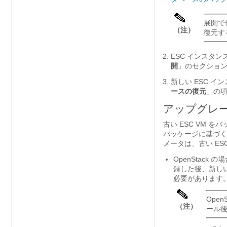
展開で
（注）
復元す
ESC インスタ
開
」のセクショ
新しい ESC 
ースの復元
」の
アップグレー
古い ESC VM 
パッケージに基づく）
メータは、古い ES
OpenStack
録した後、新しい 
必要があります
Ope
（注）
ール後