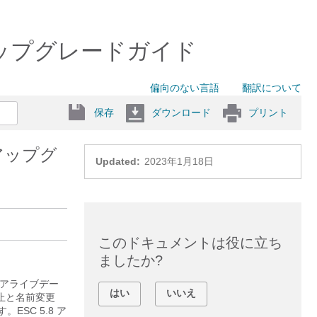
ルおよびアップグレードガイド
偏向のない言語
翻訳について
保存
ダウンロード
プリント
 のアップグ
Updated:
2023年1月18日
このドキュメントは役に立ち
ましたか?
プアライブデー
はい
いいえ
停止と名前変更
SC 5.8 ア