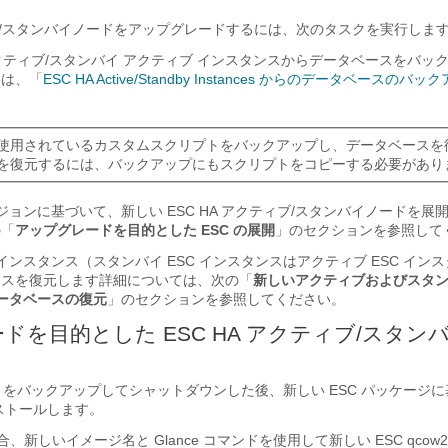
ティブ/スタンバイノードをアップグレードするには、次のタスクを実行しま
A アクティブ/スタンバイ アクティブ インスタンスからデータベースをバッ
ては、「
ESC HA Active/Standby Instances からのデータベースのバッ
使用されているカスタムスクリプトをバックアップし、データベースを
を復元するには、バックアップにもスクリプトをコピーする必要があり
ージョンに基づいて、新しい ESC HA アクティブ/スタンバイノードを展
の「
アップグレードを目的とした ESC の展開
」のセクションを参照して
 インスタンス（スタンバイ ESC インスタンスはアクティブ ESC イン
ースを復元します詳細については、次の「
新しい
アクティブ
およびスタ
データベースの復元
」のセクションを参照してください。
ドを目的とした ESC HA アクティブ/スタン
 VM をバックアップしてシャットダウンした後、新しい ESC パッケージ
ンストールします。
 の場合、新しいイメージ名と Glance コマンドを使用して新しい ESC qco