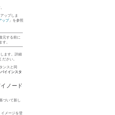
す。
クアップしま
クアップ
」を参照
復元する前に
ます。
開します。詳細
ください。
スタンスと同
ンバイインスタ
バイノード
に基づいて新し
w2 イメージを登