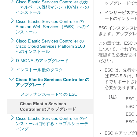
Cisco Elastic Services Controller のカ
ップグレードでサ
ーネルベース仮想マシン（KVM）への
インストール
インサービスア
ードのインサー
Cisco Elastic Services Controller の
Amazon Web Services（AWS）へのイ
ESC インスタン
ンストール
きます。アップグレ
Cisco Elastic Services Controller の
この章では、ESC
Cisco Cloud Services Platform 2100
について、それぞれ
へのインストール
確認する必要があり
D-MONA のアップグレード
ださい。
インストール後のタスク
ESC は、先行
ば ESC 5.8
Cisco Elastic Services Controller の
ドでサポートさ
アップグレード
必要があります
メンテナンスモードでの ESC
（注）
ESC
Cisco Elastic Services
ESC
Controller のアップグレード
ESC
Cisco Elastic Services Controller のイ
ESC 
ンストールに関するトラブルシューテ
ィング
ESC をアップ