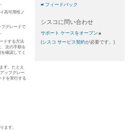
い。
フィードバック
バイ高可用性ノ
シスコに問い合わせ
ップグレードで
。
サポート ケースをオープン
レードする方法
(
シスコ サービス契約
が必要です。)
に、次の手順を
細を確認してく
します。たとえ
直接アップグレー
ードを実行する
あります。