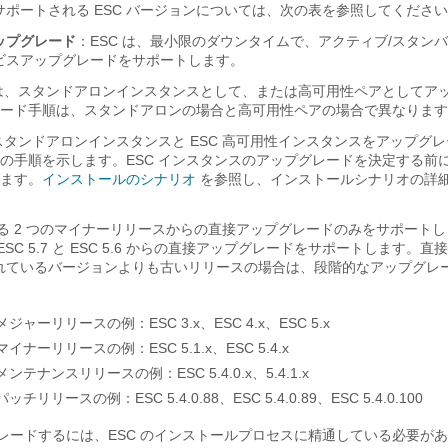
ポートされる ESC バージョンについては、次の表を参照してくださ
ップグレード
：ESC は、最小限のダウンタイムで、アクティブ/スタン
ビスアップグレードをサポートします。
スは、スタンドアロンインスタンスとして、または高可用性ペアとしてア
ード手順は、スタンドアロンの場合と高可用性ペアの場合で異なります
 スタンドアロンインスタンスと ESC 高可用性インスタンスをアップグ
の手順を示します。ESC インスタンスのアップグレードを決定する前
ます。
インストールのシナリオ
を参照し、インストールシナリオの詳
する 2 つのマイナーリリースからの直接アップグレードのみをサポート
 は、ESC 5.7 と ESC 5.6 からの直接アップグレードをサポートします。
れているバージョンよりも古いリリースの場合は、段階的なアップグレ
。
 メジャーリリースの例：ESC 3.x、ESC 4.x、ESC 5.x
 マイナーリリースの例：ESC 5.1.x、ESC 5.4.x
 メンテナンスリリースの例：ESC 5.4.0.x、5.4.1.x
パッチリリースの例：ESC 5.4.0.88、ESC 5.4.0.89、ESC 5.4.0.100
グレードするには、ESC のインストールプロセスに精通している必要が