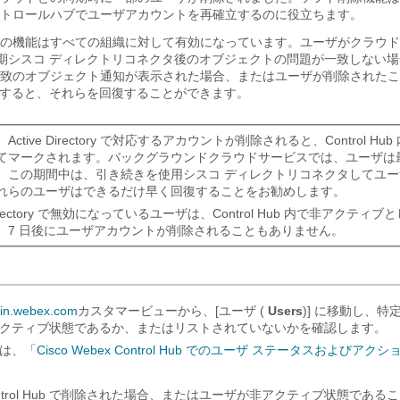
トロールハブでユーザアカウントを再確立するのに役立ちます。
の機能はすべての組織に対して有効になっています。ユーザがクラウド
期
シスコ ディレクトリコネクタ
後のオブジェクトの問題が一致しない場
致のオブジェクト通知が表示された場合、またはユーザが削除されたこ
に行動すると、それらを回復することができます。
ctive Directory で対応するアカウントが削除されると、Control Hu
てマークされます。バックグラウンドクラウドサービスでは、ユーザは
。この期間中は、引き続きを使用
シスコ ディレクトリコネクタ
してユー
れらのユーザはできるだけ早く回復することをお勧めします。
 Directory で無効になっているユーザは、Control Hub 内で非アクティ
、7 日後にユーザアカウントが削除されることもありません。
min.webex.com
カスタマービューから、[ユーザ (
Users
)] に移動し、
クティブ状態であるか、またはリストされていないかを確認します。
は、
「Cisco Webex Control Hub でのユーザ ステータスおよびアクシ
ntrol Hub で削除された場合、またはユーザが非アクティブ状態である