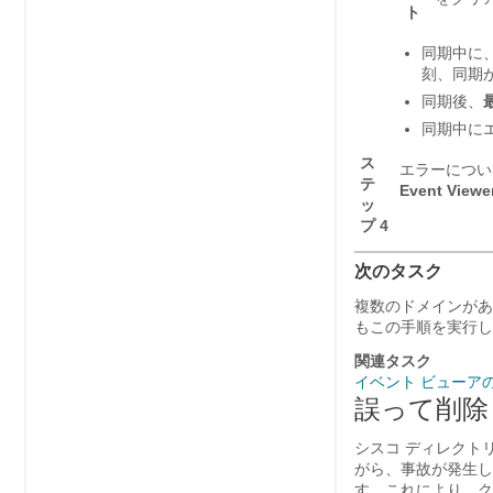
ト
同期中に
刻、同期
同期後、
同期中に
ス
エラーについ
テ
Event Viewer
ッ
プ 4
次のタスク
複数のドメインが
もこの手順を実行し
関連タスク
イベント ビューア
誤って削除
シスコ ディレクト
がら、事故が発生してい
す。これにより、ク