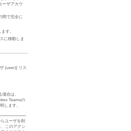
ユーザアカウ
情報の間で完全に
します。
スに移動しま
user)] リス
る場合は、
ebex Teams
の
明します。
 からユーザを削
は、このアクシ