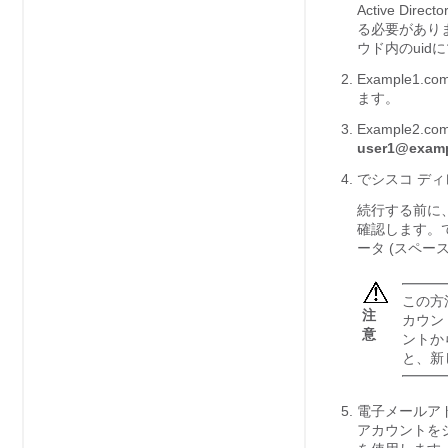
Active Di
る必要があり
ウド内の
uid
に
Example1.c
ます。
Example
user1@exam
で
シスコ ディ
続行する前に、u
確認します。
ータ (スペ
この方
注
カウント
意
ントから
と、新
電子メールアド
アカウントを