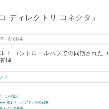
or シスコ ディレクトリ コネクタ』
ル： コントロールハブでの同期された
管理
ンツ
ユーザの復元
x Teams 電子メール アドレスの変更
tory ドメインの変更