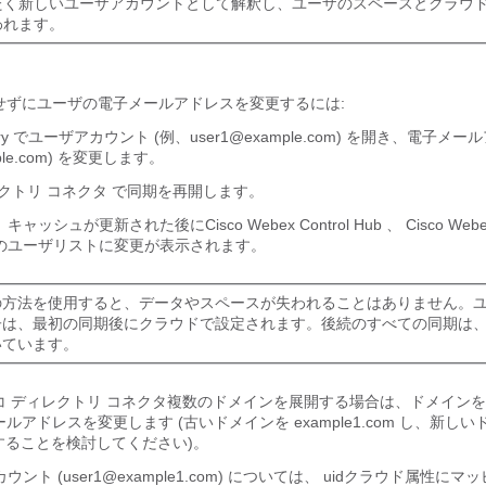
たく新しいユーザアカウントとして解釈し、ユーザのスペースとクラウ
われます。
せずにユーザの電子メールアドレスを変更するには:
rectory でユーザアカウント (例、user1@example.com) を開き、電子メ
mple.com) を変更します。
クトリ コネクタ
で同期を再開します。
、キャッシュが更新された後に
Cisco Webex Control Hub
、
Cisco Web
のユーザリストに変更が表示されます。
の方法を使用すると、データやスペースが失われることはありません。
子は、最初の同期後にクラウドで設定されます。後続のすべての同期は、この
いています。
コ ディレクトリ コネクタ
複数のドメインを展開する場合は、ドメインを
ルアドレスを変更します (古いドメインを example1.com し、新し
com することを検討してください)。
ント (user1@example1.com) については、
uid
クラウド属性にマッ