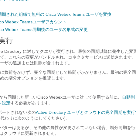
された組織で無料の Cisco Webex Teams ユーザを変換
o Webex Teamsユーザアカウント
co Webex Teams同期後のユーザ名形式の変更
実行
ive Directory に対してクエリが実行され、最後の同期以降に発生した
て、これらの変更がバンドルされ、コネクタサービスに送信されます。
ーザの追加または削除が含まれます。
に負荷をかけず、完全な同期として時間がかかりません。最初の完全同
めの増分オプションを推奨します。
tory から同期した新しい
Cisco Webex
ユーザに対して使用する前に、
自動割
を設定
する必要があります。
ポートされない次の
Active Directory ユーザとクラウドの完全同期を実
(代わりに次のようにしてください)。
バターはあるが、その他の属性が変更されていない場合、増分同期を行
はクラウドに更新されません。