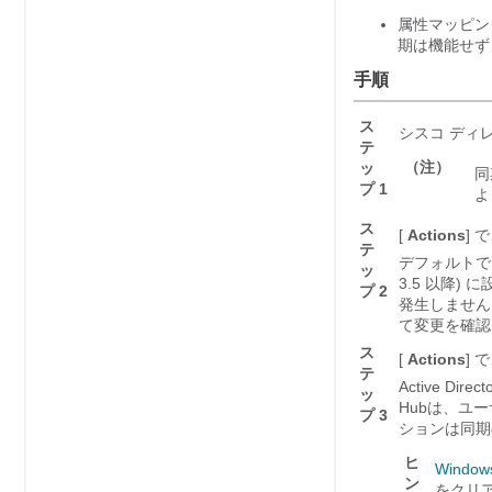
属性マッピン
期は機能せず
手順
ス
シスコ ディ
テ
（注）
ッ
同
プ 1
よ
ス
[
Actions
] 
テ
デフォルトでは
ッ
3.5 以降
プ 2
発生しません
て変更を確認
ス
[
Actions
] 
テ
Active D
ッ
Hub
は、ユー
プ 3
ションは同期
ヒ
Window
ン
をクリ