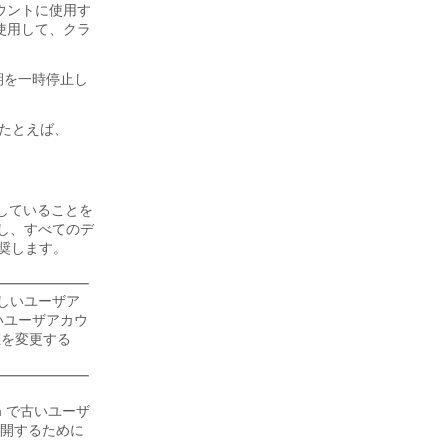
いアカウントに使用す
使用して、クラ
期を一時停止し
(たとえば、
していることを
し、すべてのデ
推奨します。
しいユーザア
が古いユーザアカウ
の値を変更する
m で古いユーザ
を再開するために