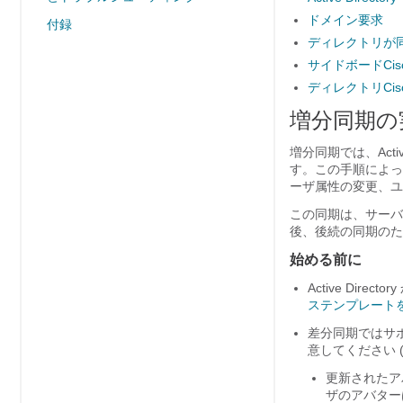
ドメイン要求
付録
ディレクトリが同期
サイドボードCisc
ディレクトリCis
増分同期の
増分同期では、Act
す。この手順によっ
ーザ属性の変更、ユ
この同期は、サーバ
後、後続の同期のた
始める前に
Active Direc
ステンプレート
差分同期ではサ
意してください 
更新されたア
ザのアバター