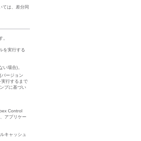
いては、差分同
す。
ルを実行する
ない場合)。
 (バージョン
を実行するまで
ンプに基づい
bex Control
、アプリケー
カルキャッシュ