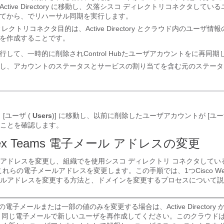
tive Directory に移動し、欠落
シスコ ディレクトリコネクタ
している
てから、でリハーサル同期を実行します。
ィレクトリコネクタ
目的は、Active Directory とクラウド内のユーザ
を作成することです。
行して、一時的に削除され
Control Hub
たユーザアカウントをに再同期
し、アカウントのステータスとサービスの割り当てを含む元のステータ
[ユーザ (
Users
)] に移動し、以前に削除したユーザアカウントが [ユーザ (
ことを確認します。
ex Teams
電子メール アドレスの変更
アドレスを変更し、組織でを使用
シスコ ディレクトリ コネクタ
してい
ctory でこれらの電子メールアドレスを変更します。この手順では、1つ
Cisco W
ルアドレスを変更する方法と、ドメインを変更するプロセスについて説
電子メールまたは一部の値のみを変更する場合は、Active Directory
、同じ電子メールで新しいユーザを再作成してください。このクラウド