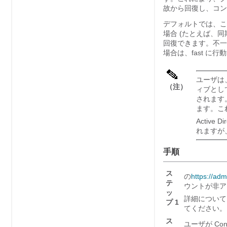
故から回復し、コン
デフォルトでは、こ
場合 (たとえば、同
回復できます。不一
場合は、fast 
ユーザは、A
（注）
ィブとし
されます
ます。こ
Active
れますが
手順
ス
の
https://ad
テ
ウントが非ア
ッ
詳細について
プ 1
てください。
ス
ユーザが Co