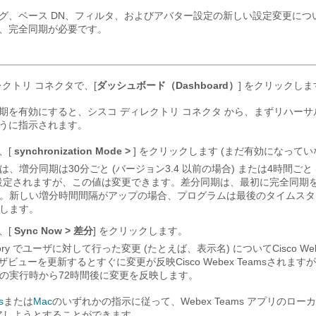
グ、ベース DN、フィルタ、およびアバター設定の新しい設定変更につ
、完全同期が必要です。
レクトリ コネクタ
で、[
ダッシュボード（Dashboard）
] をクリックしま
期を有効にすると、
シスコ ディレクトリ コネクタ
から、まずリハーサ
うに指示されます。
で、[
synchronization Mode >
] をクリックします (まだ有効になってい
、増分同期は30分ごと (バージョン3.4 以前の場合) または4時間ごと
) に設定されますが、この値は変更できます。差分同期は、最初に完全同期
。新しい増分時間間隔がアップの場合、プログラムは最後のタイムスタ
します。
で、[
Sync Now > 差分
] をクリックします。
irectory でユーザに対して行った変更 (たとえば、表示名) について
Cisco We
ザビューを更新するとすぐに変更が反映
Cisco Webex Teams
されますが
の実行時から72時間後に変更を反映します。
s
または
Mac
のいずれかの指示に従って、Webex Teams アプリのロー
アしようとすることができます。