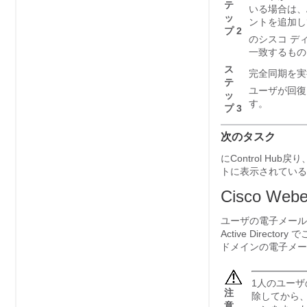
テ
いる場合は、Ac
ッ
ントを追加し
プ 2
の
シスコ デ
一致するもの
ス
完全同期を実
テ
ユーザが回復
ッ
す。
プ 3
次のタスク
に
Control Hub
戻り、
トに表示されている
Cisco Web
ユーザの電子メール
Active Dire
ドメインの電子メー
1人のユーザの
注
除してから
意