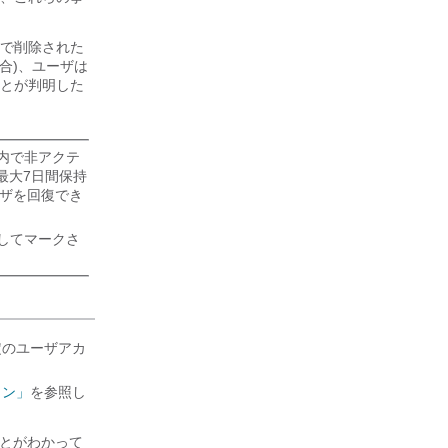
で削除された
合)、ユーザは
とが判明した
b 内で非アクテ
最大7日間保持
ザを回復でき
ブとしてマークさ
特定のユーザアカ
ョン」
を参照し
ことがわかって