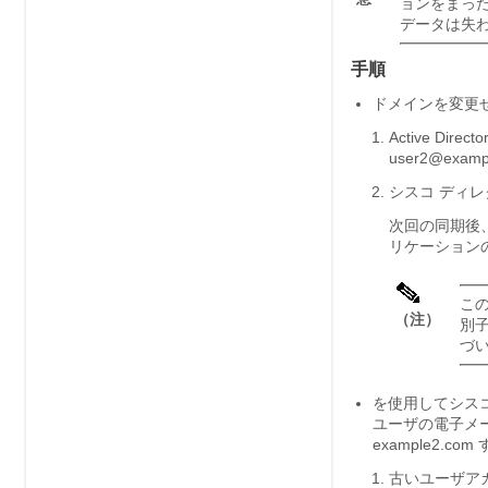
ョンをまっ
データは失
手順
ドメインを変更
Active Di
user2@exa
シスコ ディレ
次回の同期後
リケーション
こ
（注）
別
づ
を使用して
シス
ユーザの電子メー
example2.
古いユーザアカウ