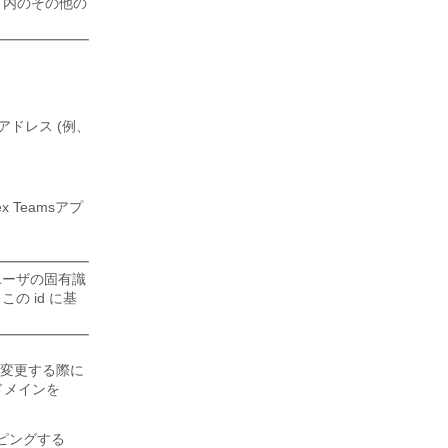
ド内のその他の
ールアドレス (例、
ex Teams
アプ
ユーザの固有識
 id に基
変更する際に
いドメインを
ピングする