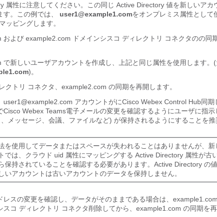
rectory 属性に注意してください。この同じ Active Directory 値を新し
ます。この例では、
user1@example1.com
をオンプレミス属性として
マッピングします。
om および example2.com ドメイン
シスコ ディレクトリ コネクタ
のの同
2.com で新しいユーザアカウントを作成し、上記と同じ属性を使用します。
ple1.com
)。
レクトリ コネクタ
、example2.com の同期を再開します。
ser1@example2.com アカウントがに
Cisco Webex Control Hub
同期
で
Cisco Webex Teams
電子メールの変更を確認するようにユーザに指示
ース、メッセージ、会議、ファイルなど) が保持されるようにすることを
法を使用してデータまたはスペースが失われることはありませんが、新
では、クラウド uid 属性にマッピングする Active Directory 属性
保持されていることを確認する必要があります。Active Directory 
しいアカウントは古いアカウントのデータを保持しません。
レスの変更を確認し、データがそのままである場合は、example1.co
シスコ ディレクトリ コネクタ
削除してから、example1.com の同期