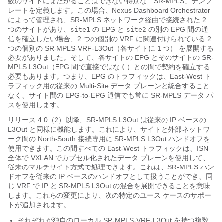
数のサイトにまたがることはできない特別な「SR-MPLS」テンプ
レートを定義します。この場合、Nexus Dashboard Orchestrator
によって管理され、SR-MPLS ネットワーク経由で接続された 2
つのサイトがあり、
の EPG と
の別の EPG 間の通
site1
site2
信を確立したい場合、2 つの個別の VRF に関連付けられている 2
つの個別の SR-MPLS-VRF-L3Out（各サイトに 1 つ） を展開する
必要がありました。そして、各サイトの EPG とそのサイトの SR-
MPLS L3Out（EPG 間で直接ではなく）との間で契約を確立する
必要もあります。つまり、EPG のトラフィックは、East-West ト
ラフィック用の従来の Multi-Site データ プレーンと統合すること
なく、サイト間の EPG-to-EPG 通信でも常に SR-MPLS データ パ
スを使用します。
リリース 4.0（2）以降、SR-MPLS L3Out は従来の IP ベースの
L3Out と同様に機能します。これにより、サイトと外部ネットワ
ーク間の North-South 接続専用に SR-MPLS L3Out ハンドオフを
使用できます。この間すべての East-West トラフィックは、ISN
全体で VXLAN でカプセル化されたデータ プレーンを使用して、
従来のマルチサイト方式で処理できます。これは、SR-MPLS ハン
ドオフを従来の IP ベースのハンドオフとして扱うことができ、同
じ VRF で IP と SR-MPLS L3Out の混合を展開できることを意味
します。これらの変更により、次の特定のユース ケースのサポー
トが追加されます。
それぞれが独自のローカル SR-MPLS-VRF-L3Out を持つ複数