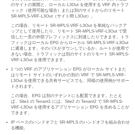
のサイトの展開と、ローカル L3Out を使用する VRF 内トラフ
ィック（使用可能な場合）または別のサイトからのリモート
SR-MPLS-VRF-L3Out（サイト間 L3Out）。
この場合、リモート SR-MPLS-VRF-L3Out を単純なバックア
ップとして使用したり、リモート SR-MPLS-VRF-L3Out で受
信した一意の外部プレフィックスに到達したりできます。トラ
フィックはローカル EPG からローカル SR-MPLS-VRF-L3Out
に通過します。そのパスがダウンしているか、ルートが使用で
きない場合、トラフィックは別のサイトのリモート SR-MPLS-
VRF-L3Out を使用できます。
1 つの VRF のアプリケーション EPG がローカル サイトまた
はリモート サイトのいずれかの別の VRF で SR-MPLS-VRF-
L3Out を使用できる共有サービスでも、同様の使用例がサポー
トされます。
この場合、EPG は別のテナントにも配置できます。たとえ
ば、Site1 の Tenant1 には、Site2 の Tenant2 で SR-MPLS-
VRF-L3Out を使用するアプリケーション EPG を含めることが
できます。
IP ベースのハンドオフと SR-MPLS のハンドオフを組み合わせ
る機能。