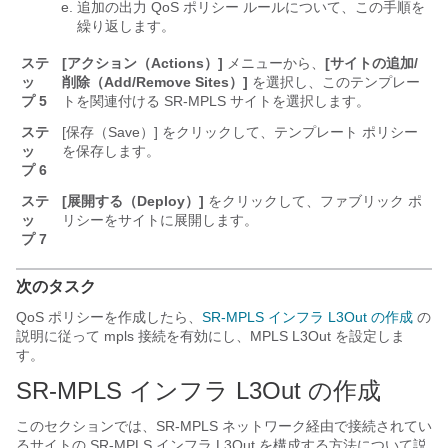
追加の出力 QoS ポリシー ルールについて、この手順を
繰り返します。
ステ
[アクション（Actions）]
メニューから、
[サイトの追加/
ッ
削除（Add/Remove Sites）]
を選択し、このテンプレー
プ 5
トを関連付ける SR-MPLS サイトを選択します。
ステ
[保存（Save）]
をクリックして、テンプレート ポリシー
ッ
を保存します。
プ 6
ステ
[展開する（Deploy）]
をクリックして、ファブリック ポ
ッ
リシーをサイトに展開します。
プ 7
次のタスク
QoS ポリシーを作成したら、
SR-MPLS インフラ L3Out の作成
の
説明に従って mpls 接続を有効にし、MPLS L3Out を設定しま
す。
SR-MPLS インフラ L3Out の作成
このセクションでは、SR-MPLS ネットワーク経由で接続されてい
るサイトの SR-MPLS インフラ L3Out を構成する方法について説