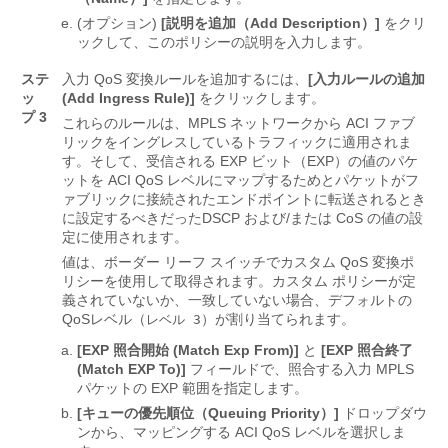
(オプション)
[説明を追加（Add Description）]
をクリ
ックして、このポリシーの説明を入力します。
ステ
入力 QoS 変換ルールを追加するには、
[入力ルールの追加
ッ
(Add Ingress Rule)]
をクリックします。
プ 3
これらのルールは、MPLS ネットワークから ACI ファブ
リックをイングレスしているトラフィックに適用されま
す。そして、受信される EXP ビット（EXP）の値のパケ
ットを ACI QoS レベルにマップするためとパケットがフ
ァブリックに接続されたエンドポイントに転送されるとき
に設定するべきだったDSCP および/または CoS の値の設
定に使用されます。
値は、ボーダー リーフ スイッチでカスタム QoS 変換ポ
リシーを使用して取得されます。カスタム ポリシーが定
義されていないか、一致していない場合、デフォルトの
QoSレベル（
）が割り当てられます。
レベル 3
[EXP 照合開始 (Match Exp From)]
と
[EXP 照合終了
(Match EXP To)]
フィールドで、照合する入力 MPLS
パケットの EXP 範囲を指定します。
[キューの優先順位（Queuing Priority）]
ドロップダウ
ンから、マッピングする ACI QoS レベルを選択しま