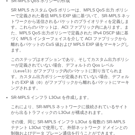
SR-MPLS QoS ポリシーの作成
SR MPLS カスタム QoS ポリシーは、MPLS QoS 出力 ポリシ
ーで定義された着信 MPLS EXP 値に基づいて、SR-MPLS ネッ
トワークから送信されるパケットのプライオリティを定義しま
す。これらのパケットは、ACI ファブリック内にあります。ま
た、MPLS QoS 出力ポリシーで定義された IPv4 DSCP 値に基
づく MPLS インターフェイスを介して ACI ファブリックから
離れるパケットの CoS 値および MPLS EXP 値をマーキングし
ます。
このステップはオプションであり、そしてカスタム出力ポリシ
ーが定義されていない場合、デフォルトの Qos レベル
（
）がファブリック内のパケットに割り当てられま
Level3
す。カスタム出力ポリシーが定義されていない場合、デフォル
トの EXP 値（
）がファブリックから離れるパケットにマーキ
0
ングされます。
SR-MPLS インフラ L3Out を作成します。
これにより、SR-MPLS ネットワークに接続されているサイト
から出るトラフィックの L3Out が構成されます。
その後、同じ SR-MPLS インフラ L3Out を複数の SR-MPLS
テナント L3Out で使用して、外部ネットワーク ドメインとの
制御およびデータ プレーン通信を行うことができます。