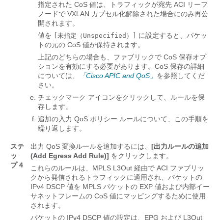
指定された CoS 値は、トラフィックが宛先 ACI リーフ
ノードで VXLAN カプセル化解除された場合にのみ再公
開されます。
値を
に設定すると、パケッ
[未指定（Unspecified）]
トの元の CoS 値が保持されます。
上記のどちらの場合も、ファブリックで CoS 保存オプ
ションを有効にする必要があります。CoS 保存の詳細
については、
「Cisco APIC and QoS」
を参照してくだ
さい。
チェックマーク アイコンをクリックして、ルールを保
存します。
追加の入力 QoS ポリシー ルールについて、この手順を
繰り返します。
ステ
出力 QoS 変換ルールを追加するには、
[出力ルールの追加
ッ
(Add Egress Add Rule)]
をクリックします。
プ 4
これらのルールは、MPLS L3Out 経由で ACI ファブリッ
クから発信されるトラフィックに適用され、パケットの
IPv4 DSCP 値を MPLS パケットの EXP 値および内部イー
サネットフレームの CoS 値にマッピングするために使用
されます。
パケットの IPv4 DSCP 値の設定は、EPG および L3Out