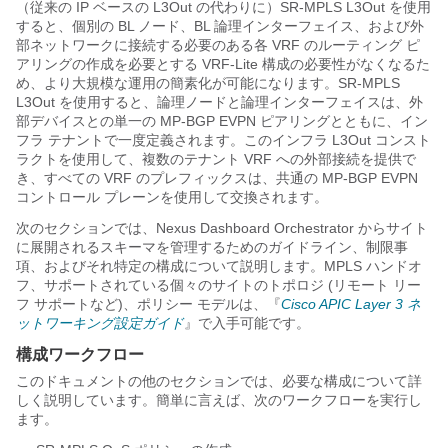
（従来の IP ベースの L3Out の代わりに）SR-MPLS L3Out を使用
すると、個別の BL ノード、BL 論理インターフェイス、および外
部ネットワークに接続する必要のある各 VRF のルーティング ピ
アリングの作成を必要とする VRF-Lite 構成の必要性がなくなるた
め、より大規模な運用の簡素化が可能になります。SR-MPLS
L3Out を使用すると、論理ノードと論理インターフェイスは、外
部デバイスとの単一の MP-BGP EVPN ピアリングとともに、イン
フラ テナントで一度定義されます。このインフラ L3Out コンスト
ラクトを使用して、複数のテナント VRF への外部接続を提供で
き、すべての VRF のプレフィックスは、共通の MP-BGP EVPN
コントロール プレーンを使用して交換されます。
次のセクションでは、Nexus Dashboard Orchestrator からサイト
に展開されるスキーマを管理するためのガイドライン、制限事
項、およびそれ特定の構成について説明します。MPLS ハンドオ
フ、サポートされている個々のサイトのトポロジ (リモート リー
フ サポートなど)、ポリシー モデルは、『
Cisco APIC Layer 3 ネ
ットワーキング設定ガイド
』で入手可能です。
構成ワークフロー
このドキュメントの他のセクションでは、必要な構成について詳
しく説明しています。簡単に言えば、次のワークフローを実行し
ます。