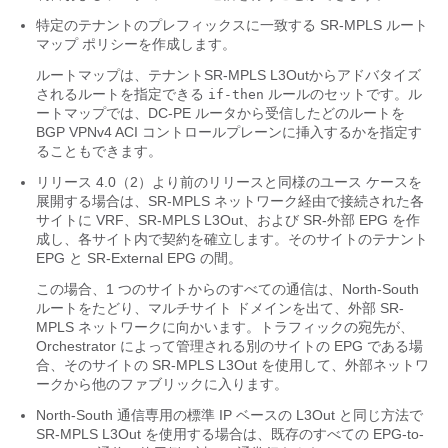
特定のテナントのプレフィックスに一致する SR-MPLS ルート
マップ ポリシーを作成します。
ルートマップは、テナントSR-MPLS L3Outからアドバタイズ
されるルートを指定できる
ルールのセットです。ル
if-then
ートマップでは、DC-PE ルータから受信したどのルートを
BGP VPNv4 ACI コントロールプレーンに挿入するかを指定す
ることもできます。
リリース 4.0（2）より前のリリースと同様のユース ケースを
展開する場合は、SR-MPLS ネットワーク経由で接続された各
サイトに VRF、SR-MPLS L3Out、および SR-外部 EPG を作
成し、各サイト内で契約を確立します。そのサイトのテナント
EPG と SR-External EPG の間。
この場合、1 つのサイトからのすべての通信は、North-South
ルートをたどり、マルチサイト ドメインを出て、外部 SR-
MPLS ネットワークに向かいます。トラフィックの宛先が、
Orchestrator によって管理される別のサイトの EPG である場
合、そのサイトの SR-MPLS L3Out を使用して、外部ネットワ
ークから他のファブリックに入ります。
North-South 通信専用の標準 IP ベースの L3Out と同じ方法で
SR-MPLS L3Out を使用する場合は、既存のすべての EPG-to-