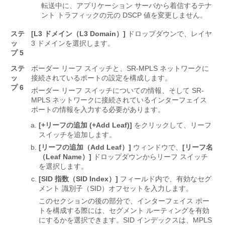
転送中に、アプリケーション サーバから着信するテナ
ント トラフィックの元の DSCP 値を変更しません。
ステ
[L3 ドメイン（L3 Domain）]
ドロップダウンで、レイヤ
ッ
3 ドメインを選択します。
プ 5
ステ
ボーダー リーフ スイッチと、SR-MPLS ネットワークに
ッ
接続されているポートの設定を構成します。
プ 6
ボーダー リーフ スイッチについての情報、そして SR-
MPLS ネットワークに接続されているインターフェイス
ポートの情報を入力する必要があります。
[+リーフの追加 (+Add Leaf)]
をクリックして、リーフ
スイッチを追加します。
[リーフの追加（Add Leaf）]
ウィンドウで、
[リーフ名
（Leaf Name）]
ドロップダウンからリーフ スイッチ
を選択します。
[SID 指数（SID Index）]
フィールド内で、有効なセグ
メント 識別子（SID）オフセットを入力します。
このセクションの後の部分で、インターフェイス ポー
トを構成する際には、セグメント ルーティングを有効
にするかを選択できます。SID インデックスは、MPLS