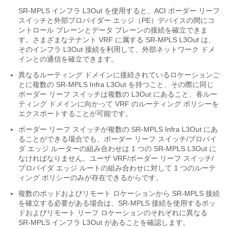
SR-MPLS インフラ L3Out を使用すると、ACI ボーダー リーフ
スイッチと外部プロバイダー エッジ（PE）デバイスの間にコ
ントロール プレーンとデータ プレーンの接続を確立できま
す。さまざまなテナント VRF に属する SR-MPLS L3Out は、
そのインフラ L3Out 接続を利用して、外部ネットワーク ドメ
インとの通信を確立できます。
異なるルーティング ドメインに接続されているロケーションご
とに複数の SR-MPLS Infra L3Out を持つこと、その際に同じ
ボーダー リーフ スイッチは複数の L3Out にあること、各ルー
ティング ドメインに向かって VRF のルーティング ポリシーを
エクスポートすることが可能です。
ボーダー リーフ スイッチが複数の SR-MPLS Infra L3Out にあ
ることができる場合でも、ボーダー リーフ スイッチ/プロバイ
ダ エッジ ルーターの組み合わせは 1 つの SR-MPLS L3Out に
なければなりません。ユーザ VRF/ボーダー リーフ スイッチ/
プロバイダ エッジ ルートの組み合わせに対して 1 つのルーテ
ィング ポリシーのみが存在できるからです。
複数のポッドおよびリモート ロケーションから SR-MPLS 接続
を確立する必要がある場合は、SR-MPLS 接続を使用するポッ
ドおよびリモート リーフ ロケーションのそれぞれに異なる
SR-MPLS インフラ L3Out があることを確認します。