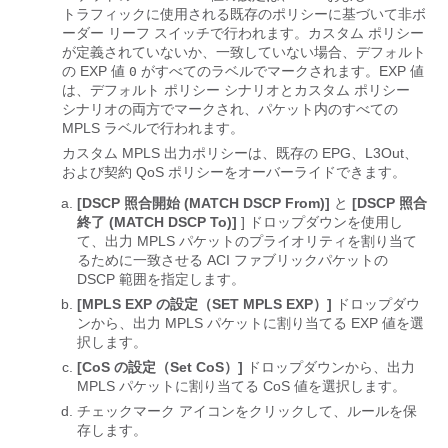
トラフィックに使用される既存のポリシーに基づいて非ボ
ーダー リーフ スイッチで行われます。カスタム ポリシー
が定義されていないか、一致していない場合、デフォルト
の EXP 値
がすべてのラベルでマークされます。EXP 値
0
は、デフォルト ポリシー シナリオとカスタム ポリシー
シナリオの両方でマークされ、パケット内のすべての
MPLS ラベルで行われます。
カスタム MPLS 出力ポリシーは、既存の EPG、L3Out、
および契約 QoS ポリシーをオーバーライドできます。
[DSCP 照合開始 (MATCH DSCP From)]
と
[DSCP 照合
終了 (MATCH DSCP To)]
] ドロップダウンを使用し
て、出力 MPLS パケットのプライオリティを割り当て
るために一致させる ACI ファブリックパケットの
DSCP 範囲を指定します。
[MPLS EXP の設定（SET MPLS EXP）]
ドロップダウ
ンから、出力 MPLS パケットに割り当てる EXP 値を選
択します。
[CoS の設定（Set CoS）]
ドロップダウンから、出力
MPLS パケットに割り当てる CoS 値を選択します。
チェックマーク アイコンをクリックして、ルールを保
存します。