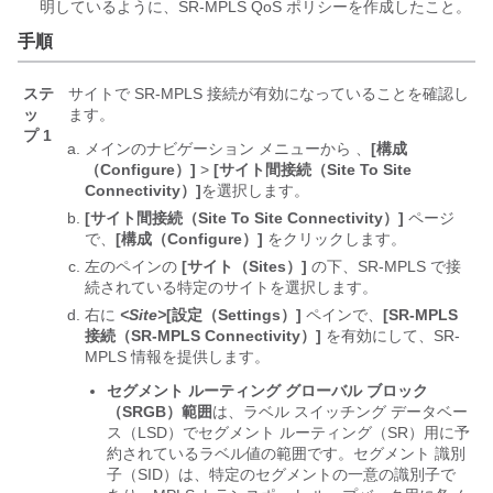
明しているように、SR-MPLS QoS ポリシーを作成したこと。
手順
ステ
サイトで SR-MPLS 接続が有効になっていることを確認し
ッ
ます。
プ 1
メインのナビゲーション メニューから 、
[構成
（Configure）]
>
[サイト間接続（Site To Site
Connectivity）]
を選択します。
[サイト間接続（Site To Site Connectivity）]
ページ
で、
[構成（Configure）]
をクリックします。
左のペインの
[サイト（Sites）]
の下、SR-MPLS で接
続されている特定のサイトを選択します。
右に
<Site>
[設定（Settings）]
ペインで、
[SR-MPLS
接続（SR-MPLS Connectivity）]
を有効にして、SR-
MPLS 情報を提供します。
セグメント ルーティング グローバル ブロック
（SRGB）範囲
は、ラベル スイッチング データベー
ス（LSD）でセグメント ルーティング（SR）用に予
約されているラベル値の範囲です。セグメント 識別
子（SID）は、特定のセグメントの一意の識別子で