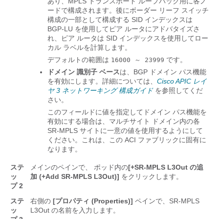
あり、MPLS トランスポート ループバック用に各ノ
ードで構成されます。後にボーダー リーフ スイッチ
構成の一部として構成する SID インデックスは
BGP-LU を使用してピア ルータにアドバタイズさ
れ、ピア ルータは SID インデックスを使用してロー
カル ラベルを計算します。
デフォルトの範囲は
です。
16000 ～ 23999
ドメイン 識別子 ベース
は、BGP ドメイン パス機能
を有効にします。詳細については、
Cisco APIC レイ
ヤ 3 ネットワーキング 構成ガイド
を参照してくだ
さい。
このフィールドに値を指定してドメイン パス機能を
有効にする場合は、マルチサイト ドメイン内の各
SR-MPLS サイトに一意の値を使用するようにして
ください。これは、この ACI ファブリックに固有に
なります。
ステ
メインのペインで、 ポッド内の
[+SR-MPLS L3Out の追
ッ
加 (+Add SR-MPLS L3Out)]
をクリックします。
プ 2
ステ
右側の
[プロパティ (Properties)]
ペインで、SR-MPLS
ッ
L3Out の名前を入力します。