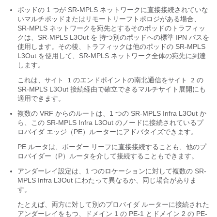
ポッドの 1 つが SR-MPLS ネットワークに直接接続されていな
いマルチポッドまたはリモートリーフトポロジがある場合、
SR-MPLS ネットワークを宛先とするそのポッドのトラフィッ
クは、SR-MPLS L3Out を 持つ別のポッドへの標準 IPN パスを
使用します。その後、トラフィックは他のポッドの SR-MPLS
L3Out を使用して、SR-MPLS ネットワーク全体の宛先に到達
します。
これは、
のエンドポイントの南北通信を
の
サイト 1
サイト 2
SR-MPLS L3Out 接続経由で確立できるマルチサイト展開にも
適用できます。
複数の VRF からのルートは、1 つの SR-MPLS Infra L3Out か
ら、この SR-MPLS Infra L3Out のノードに接続されているプ
ロバイダ エッジ（PE）ルーターにアドバタイズできます。
PE ルータは、ボーダー リーフに直接接続することも、他のプ
ロバイダー（P）ルータを介して接続することもできます。
アンダーレイ設定は、1 つのロケーションに対して複数の SR-
MPLS Infra L3Out にわたって異なるか、同じ場合がありま
す。
たとえば、両方に対して別のプロバイダ ルーターに接続された
アンダーレイをもつ、ドメイン 1 の PE-1 とドメイン 2 の PE-