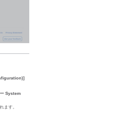
guration)]
 System
れます。