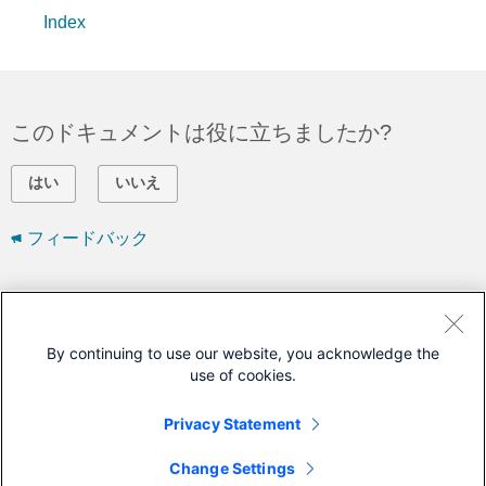
Index
このドキュメントは役に立ちましたか?
はい
いいえ
フィードバック
シスコに問い合わせ
サポート ケースをオープン
By continuing to use our website, you acknowledge the
use of cookies.
(
シスコ サービス契約
が必要です。)
Privacy Statement
このドキュメントは次の製品に対応しています
Change Settings
Application Policy Infrastructure Controller (APIC)