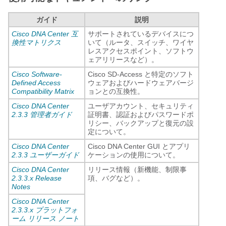
ガイド
説明
Cisco DNA Center 互
サポートされているデバイスにつ
換性マトリクス
いて（ルータ、スイッチ、ワイヤ
レスアクセスポイント、ソフトウ
ェアリリースなど）。
Cisco Software-
Cisco SD-Access
と特定のソフト
Defined Access
ウェアおよびハードウェアバージ
Compatibility Matrix
ョンとの互換性。
Cisco DNA Center
ユーザアカウント、セキュリティ
2.3.3 管理者ガイド
証明書、認証およびパスワードポ
リシー、バックアップと復元の設
定について。
Cisco DNA Center
Cisco DNA Center
GUI とアプリ
2.3.3 ユーザーガイド
ケーションの使用について。
Cisco DNA Center
リリース情報（新機能、制限事
2.3.3.x Release
項、バグなど）。
Notes
Cisco DNA Center
2.3.3.x プラットフォ
ーム リリース ノート