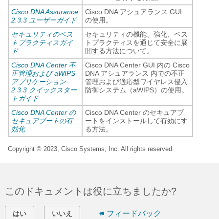
Cisco DNA Assurance
Cisco DNA アシュアランス
GUI
2.3.3 ユーザーガイド
の使用。
セキュリティのベス
セキュリティの機能、強化、ベス
トプラクティスガイ
トプラクティスを通じて安全に展
ド
開する方法について。
Cisco DNA Center 不
Cisco DNA Center
GUI 内の
Cisco
正管理および aWIPS
DNA アシュアランス
内での不正
アプリケーション
管理および適応型ワイヤレス侵入
2.3.3 クイックスター
防御システム（aWIPS）の使用。
トガイド
Cisco DNA Center の
Cisco DNA Center
のセキュアブ
セキュアブートの有
ートをインストールして有効にす
効化
る方法。
Copyright © 2023, Cisco Systems, Inc. All rights reserved.
このドキュメントは役に立ちましたか?
フィードバック
はい
いいえ