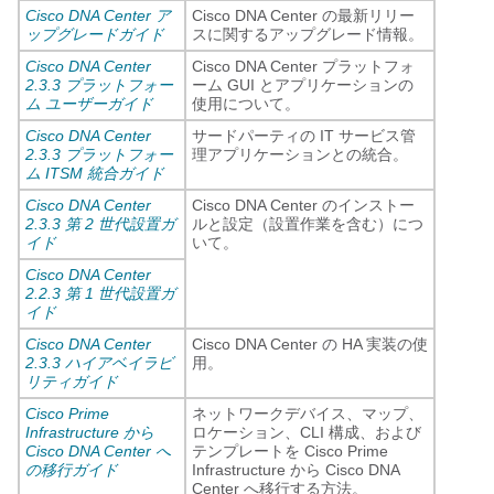
Cisco DNA Center ア
Cisco DNA Center
の最新リリー
ップグレードガイド
スに関するアップグレード情報。
Cisco DNA Center
Cisco DNA Center プラットフォ
2.3.3 プラットフォー
ーム
GUI とアプリケーションの
ム ユーザーガイド
使用について。
Cisco DNA Center
サードパーティの IT サービス管
2.3.3 プラットフォー
理アプリケーションとの統合。
ム ITSM 統合ガイド
Cisco DNA Center
Cisco DNA Center
のインストー
2.3.3 第 2 世代設置ガ
ルと設定（設置作業を含む）につ
イド
いて。
Cisco DNA Center
2.2.3 第 1 世代設置ガ
イド
Cisco DNA Center
Cisco DNA Center
の HA 実装の使
2.3.3 ハイアベイラビ
用。
リティガイド
Cisco Prime
ネットワークデバイス、マップ、
Infrastructure から
ロケーション、CLI 構成、および
Cisco DNA Center へ
テンプレートを Cisco Prime
の移行ガイド
Infrastructure から
Cisco DNA
Center
へ移行する方法。