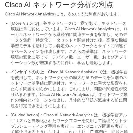
Cisco AI ネットワーク分析の利点
Cisco AI Network Analytics
には、次のような利点があります。
[More Visibility]：各ネットワークは一意であり、ネットワーク
環境は常に変化しています。
Cisco AI Network Analytics
は、ロ
ーカルネットワークから継続的に関連データを収集し、そのデ
ータを集約非特定化データセットと関連付けた後、高度な機械
学習モデルを活用して、特定のネットワークとサイトに関連す
るベースラインを作成します。
これらの基準は、ネットワーク
環境の変化に応じて、デバイス数、ユーザー数、およびアプリ
ケーション数が増加するのに伴い、学習し適応します。
インサイトの向上
：
Cisco AI Network Analytics
では、機械学習
を使用して、ネットワークからの膨大な量のデータを個別のネ
ットワーク基準値に関連付け、ネットワークに重大な影響をも
たらす問題を明らかにします。これにより、問題の関連性が絞
り込まれます。
Cisco AI Network Analytics
は、ネットワーク動
作の傾向とパターンを検出し、具体的な問題が派生する前に問
題を特定できるようにします。
[Guided Action]：
Cisco AI Network Analytics
は、機械学習アル
ゴリズムと自動化されたワークフローを使用して論理的なトラ
ブルシューティング手順を実行し、エンジニアが問題を実行し
て解決できるようにします。
これにより、IT 部門は、問題と脆