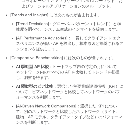
コラボレーション アプリケーションのスループット、お
よびソーシャルアプリケーションのスループット。
[Trends and Insights]
には次のものが含まれます。
[Trend Deviations]：グローバルパターン（トレンド）と乖
離度を調べて、システム生成のインサイトを提供します。
[AP Performance Advisories]：一貫してクライアント エク
スペリエンスが低い AP を検出し、根本原因と推奨されるア
クションを提供します。
[Comparative Benchmarking]
には次のものが含まれます。
AI 駆動型 AP 比較
：ヒートマップ内の特定の月について、
ネットワーク内のすべての AP を比較してトレンドを把握
し、洞察を得ます。
AI 駆動型のピア比較
：選択した主要業績評価指標（KPI）に
ついて、ピアネットワークと比較してネットワークのパフ
ォーマンスを判断します。
[AI-Driven Network Comparisons]：選択した KPI につい
て、別のネットワークと比較したネットワーク（サイト、
建物、AP モデル、クライアントタイプなど）のパフォーマ
ンスを判断します。