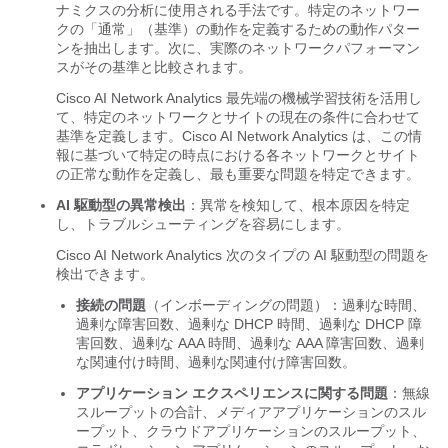
ナミクスの分析に使用される手法です。特定のネットワー
クの「通常」（基準）の動作を定義するための動作パター
ンを抽出します。
次に、実際のネットワークパフォーマン
スがその基準と比較されます。
Cisco AI Network Analytics
最先端の機械学習技術を活用し
て、特定のネットワークとサイトの現在の条件に合わせて
基準を定義します。
Cisco AI Network Analytics
は、この情
報に基づいて特定の時点における各ネットワークとサイト
の正常な動作を定義し、最も重要な問題を特定できます。
AI 駆動型の異常検出
：異常を検知して、根本原因を特定
し、トラブルシューティングを容易にします。
Cisco AI Network Analytics
次のタイプの AI 駆動型の問題を
検出できます。
接続の問題
（インボーディングの問題）：過剰な時間、
過剰な障害回数、過剰な DHCP 時間、過剰な DHCP 障
害回数、過剰な AAA 時間、過剰な AAA 障害回数、過剰
な関連付け時間、過剰な関連付け障害回数。
アプリケーション エクスペリエンスに関する問題
：無線
スループットの合計、メディアアプリケーションのスル
ープット、クラウドアプリケーションのスループット、