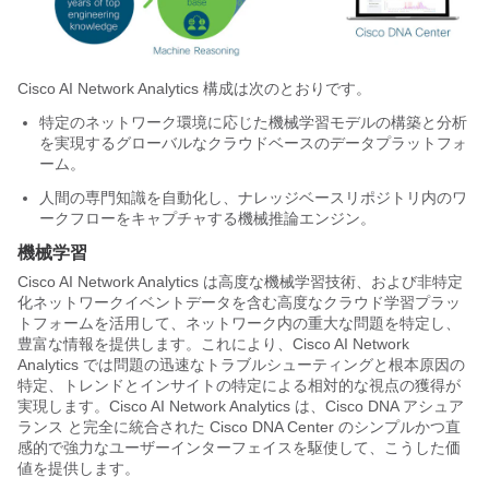
Cisco AI Network Analytics
構成は次のとおりです。
特定のネットワーク環境に応じた機械学習モデルの構築と分析
を実現するグローバルなクラウドベースのデータプラットフォ
ーム。
人間の専門知識を自動化し、ナレッジベースリポジトリ内のワ
ークフローをキャプチャする機械推論エンジン。
機械学習
Cisco AI Network Analytics
は高度な機械学習技術、および非特定
化ネットワークイベントデータを含む高度なクラウド学習プラッ
トフォームを活用して、ネットワーク内の重大な問題を特定し、
豊富な情報を提供します。これにより、
Cisco AI Network
Analytics
では問題の迅速なトラブルシューティングと根本原因の
特定、トレンドとインサイトの特定による相対的な視点の獲得が
実現します。
Cisco AI Network Analytics
は、
Cisco DNA アシュア
ランス
と完全に統合された
Cisco DNA Center
のシンプルかつ直
感的で強力なユーザーインターフェイスを駆使して、こうした価
値を提供します。