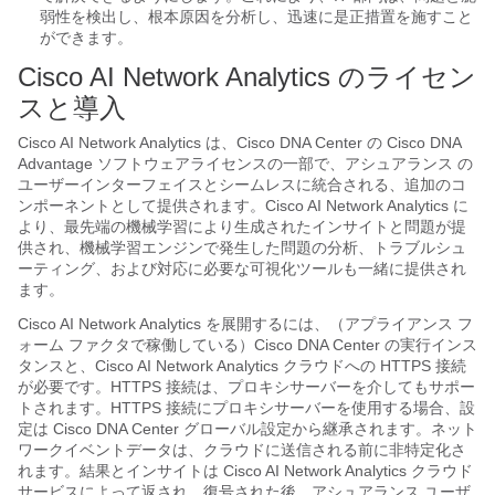
弱性を検出し、根本原因を分析し、迅速に是正措置を施すこと
ができます。
Cisco AI Network Analytics のライセン
スと導入
Cisco AI Network Analytics
は、
Cisco DNA Center
の Cisco DNA
Advantage ソフトウェアライセンスの一部で、
アシュアランス
の
ユーザーインターフェイスとシームレスに統合される、追加のコ
ンポーネントとして提供されます。
Cisco AI Network Analytics
に
より、最先端の機械学習により生成されたインサイトと問題が提
供され、機械学習エンジンで発生した問題の分析、トラブルシュ
ーティング、および対応に必要な可視化ツールも一緒に提供され
ます。
Cisco AI Network Analytics
を展開するには、（アプライアンス フ
ォーム ファクタで稼働している）
Cisco DNA Center
の実行インス
タンスと、
Cisco AI Network Analytics
クラウドへの HTTPS 接続
が必要です。HTTPS 接続は、プロキシサーバーを介してもサポー
トされます。HTTPS 接続にプロキシサーバーを使用する場合、設
定は
Cisco DNA Center
グローバル設定から継承されます。ネット
ワークイベントデータは、クラウドに送信される前に非特定化さ
れます。結果とインサイトは
Cisco AI Network Analytics
クラウド
サービスによって返され、復号された後、
アシュアランス
ユーザ