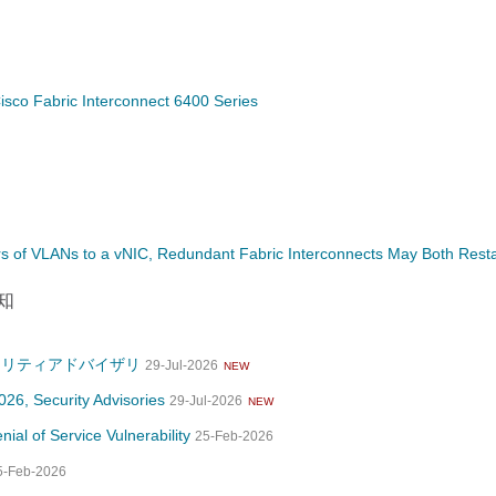
isco Fabric Interconnect 6400 Series
s of VLANs to a vNIC, Redundant Fabric Interconnects May Both Res
知
n、セキュリティアドバイザリ
29-Jul-2026
NEW
2026, Security Advisories
29-Jul-2026
NEW
ial of Service Vulnerability
25-Feb-2026
5-Feb-2026