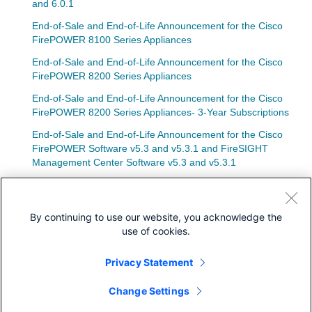
and 6.0.1
End-of-Sale and End-of-Life Announcement for the Cisco
FirePOWER 8100 Series Appliances
End-of-Sale and End-of-Life Announcement for the Cisco
FirePOWER 8200 Series Appliances
End-of-Sale and End-of-Life Announcement for the Cisco
FirePOWER 8200 Series Appliances- 3-Year Subscriptions
End-of-Sale and End-of-Life Announcement for the Cisco
FirePOWER Software v5.3 and v5.3.1 and FireSIGHT
Management Center Software v5.3 and v5.3.1
End-of-Sale and End-of-Life Announcement for the Cisco
FirePOWER Appliance 8250 AC and DC Power Supplies
By continuing to use our website, you acknowledge the
use of cookies.
Privacy Statement
ダウンロード
Change Settings
コミュニティ