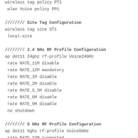
wireless tag policy PT1
 wlan Voice policy PP1
////////
Site Tag Configuration
wireless tag site ST1
 local-site
//////// 2.4 GHz RF Profile Configuration
ap dot11 24ghz rf-profile Voice24GHz
 rate RATE_11M disable
 rate RATE_12M mandatory
 rate RATE_1M disable
 rate RATE_2M disable
 rate RATE_5_5M disable
 rate RATE_6M disable
 rate RATE_9M disable
 no shutdown
//////// 5 GHz RF Profile Configuration
ap dot11 5ghz rf-profile Voice5GHz
 rate RATE_24M supported