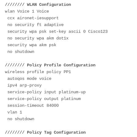
//////// WLAN Configuration
wlan Voice 1 Voice
 ccx aironet-iesupport
 no security ft adaptive
 security wpa psk set-key ascii 0 Cisco123
 no security wpa akm dot1x
 security wpa akm psk
 no shutdown
//////// Policy Profile Configuration
wireless profile policy PP1
 autoqos mode voice
 ipv4 arp-proxy
 service-policy input platinum-up
 service-policy output platinum
 session-timeout 84000
 vlan 1
 no shutdown
//////// Policy Tag Configuration