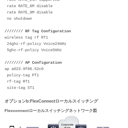
 rate RATE_6M disable
 rate RATE_9M disable
 no shutdown
//////// RF Tag Configuration
wireless tag rf RT1
 24ghz-rf-policy Voice24GHz
 5ghz-rf-policy Voice5GHz
//////// AP Configuration
ap a023.9f86.52c0
 policy-tag PT1
 rf-tag RT1
 site-tag ST1
オプションb:FlexConnectローカルスイッチング
Flexconnectローカルスイッチングネットワーク図