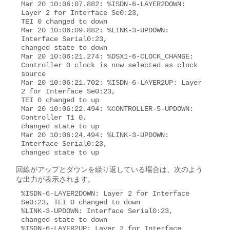
Mar 20 10:06:07.882: %ISDN-6-LAYER2DOWN: 
Layer 2 for Interface Se0:23, 

TEI 0 changed to down

Mar 20 10:06:09.882: %LINK-3-UPDOWN: 
Interface Serial0:23, 

changed state to down

Mar 20 10:06:21.274: %DSX1-6-CLOCK_CHANGE: 

Controller 0 clock is now selected as clock 
source

Mar 20 10:06:21.702: %ISDN-6-LAYER2UP: Layer 
2 for Interface Se0:23, 

TEI 0 changed to up

Mar 20 10:06:22.494: %CONTROLLER-5-UPDOWN: 
Controller T1 0, 

changed state to up

Mar 20 10:06:24.494: %LINK-3-UPDOWN: 
Interface Serial0:23, 

changed state to up
回線がアップとダウンを繰り返している場合は、次のよう
な出力が表示されます。
%ISDN-6-LAYER2DOWN: Layer 2 for Interface 
Se0:23, TEI 0 changed to down

%LINK-3-UPDOWN: Interface Serial0:23, 
changed state to down

%ISDN-6-LAYER2UP: Layer 2 for Interface 