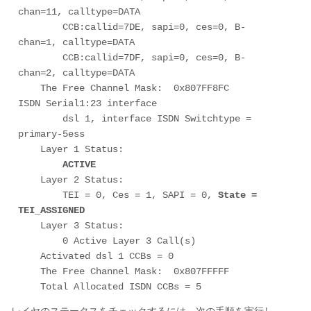
chan=11, calltype=DATA

        CCB:callid=7DE, sapi=0, ces=0, B-
chan=1, calltype=DATA

        CCB:callid=7DF, sapi=0, ces=0, B-
chan=2, calltype=DATA

    The Free Channel Mask:  0x807FF8FC

ISDN Serial1:23 interface

        dsl 1, interface ISDN Switchtype = 
primary-5ess

    Layer 1 Status:

ACTIVE
    Layer 2 Status:

        TEI = 0, Ces = 1, SAPI = 0, 
State = 
TEI_ASSIGNED
    Layer 3 Status:

        0 Active Layer 3 Call(s)

    Activated dsl 1 CCBs = 0

    The Free Channel Mask:  0x807FFFFF

    Total Allocated ISDN CCBs = 5