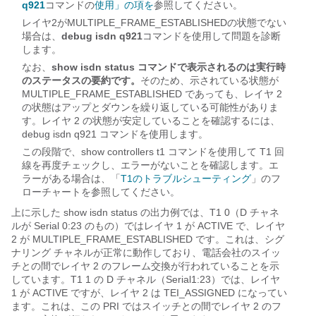
q921
コマンドの
使用」の項を
参照してください。
レイヤ2がMULTIPLE_FRAME_ESTABLISHEDの状態でない
場合は、
debug isdn q921
コマンドを使用して問題を診断
します。
なお、
show isdn status コマンドで表示されるのは実行時
のステータスの要約です。
そのため、示されている状態が
MULTIPLE_FRAME_ESTABLISHED であっても、レイヤ 2
の状態はアップとダウンを繰り返している可能性がありま
す。レイヤ 2 の状態が安定していることを確認するには、
debug isdn q921 コマンドを使用します。
この段階で、show controllers t1 コマンドを使用して T1 回
線を再度チェックし、エラーがないことを確認します。エ
ラーがある場合は、「
T1のトラブルシューティング
」のフ
ローチャートを参照してください。
上に示した show isdn status の出力例では、T1 0（D チャネ
ルが Serial 0:23 のもの）ではレイヤ 1 が ACTIVE で、レイヤ
2 が MULTIPLE_FRAME_ESTABLISHED です。これは、シグ
ナリング チャネルが正常に動作しており、電話会社のスイッ
チとの間でレイヤ 2 のフレーム交換が行われていることを示
しています。T1 1 の D チャネル（Serial1:23）では、レイヤ
1 が ACTIVE ですが、レイヤ 2 は TEI_ASSIGNED になってい
ます。これは、この PRI ではスイッチとの間でレイヤ 2 のフ