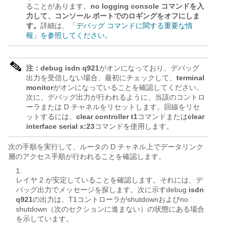
ることがあります。
no logging console コマンドを入
力して、コンソール ポートでのロギングをオフにしま
す。
詳細は、「
デバッグ コマンドに関する重要な情
報」を参照してください。
注：debug isdn q921
がオンになっており、デバッグ
出力を受信しない場合、最初にチェックして、
terminal
monitor
がオンになっていることを確認してください。
次に、デバッグ出力が行われるように、当該のコントロ
ーラまたは D チャネルをリセットします。回線をリセ
ットするには、
clear controller t1
コマンドまたは
clear
interface serial
x
:23
コマンドを使用します。
次の手順を実行して、ルータの D チャネル上でデータリンク
層のアクセス手順が行われることを確認します。
レイヤ 2 が安定していることを確認します。それには、デ
バッグ出力でメッセージを探します。次に示すdebug
isdn
q921
の出力は、T1コントローラがshutdownおよびno
shutdown（次のセクションに進まない）の状態にある場合
を示しています。