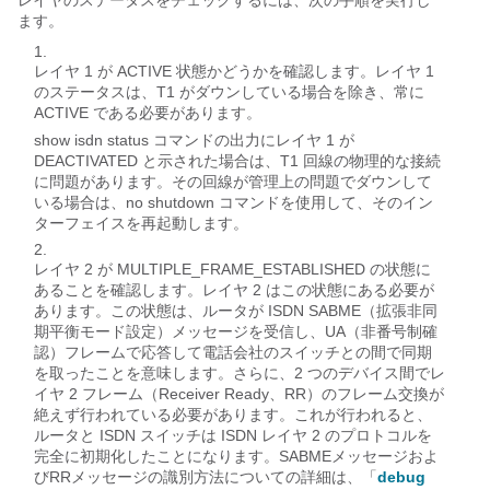
レイヤのステータスをチェックするには、次の手順を実行し
ます。
レイヤ 1 が ACTIVE 状態かどうかを確認します。レイヤ 1
のステータスは、T1 がダウンしている場合を除き、常に
ACTIVE である必要があります。
show isdn status コマンドの出力にレイヤ 1 が
DEACTIVATED と示された場合は、T1 回線の物理的な接続
に問題があります。その回線が管理上の問題でダウンして
いる場合は、no shutdown コマンドを使用して、そのイン
ターフェイスを再起動します。
レイヤ 2 が MULTIPLE_FRAME_ESTABLISHED の状態に
あることを確認します。レイヤ 2 はこの状態にある必要が
あります。この状態は、ルータが ISDN SABME（拡張非同
期平衡モード設定）メッセージを受信し、UA（非番号制確
認）フレームで応答して電話会社のスイッチとの間で同期
を取ったことを意味します。さらに、2 つのデバイス間でレ
イヤ 2 フレーム（Receiver Ready、RR）のフレーム交換が
絶えず行われている必要があります。これが行われると、
ルータと ISDN スイッチは ISDN レイヤ 2 のプロトコルを
完全に初期化したことになります。SABMEメッセージおよ
びRRメッセージの識別方法についての詳細は、「
debug