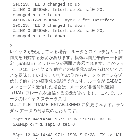
Se0:23, TEI 0 changed to up

%LINK-3-UPDOWN: Interface Serial0:23, 
changed state to up

%ISDN-6-LAYER2DOWN: Layer 2 for Interface 
Se0:23, TEI 0 changed to down

%LINK-3-UPDOWN: Interface Serial0:23, 
changed state to down
レイヤ 2 が安定している場合、ルータとスイッチは互いに
同期を開始する必要があります。拡張非同期平衡モード設
定（SABME）メッセージが画面に表示されます。このメッ
セージは、レイヤ 2 で他方との初期化が試みられているこ
とを意味しています。いずれの側からも、メッセージを送
信して他方との初期化を試行できます。ルータが SABME
メッセージを受信した場合は、ルータが非番号制確認
（UAf）フレームを返信する必要があります。 これで、ル
ータのレイヤ 2 ステータスは
MULTIPLE_FRAME_ESTABLISHED に変更されます。ラン
ダム データの例は次のとおりです。
*Apr 12 04:14:43.967: ISDN Se0:23: RX <- 
SABMEp c/r=1 sapi=0 tei=0

*Apr 12 04:14:43.971: ISDN Se0:23: TX -> UAf 