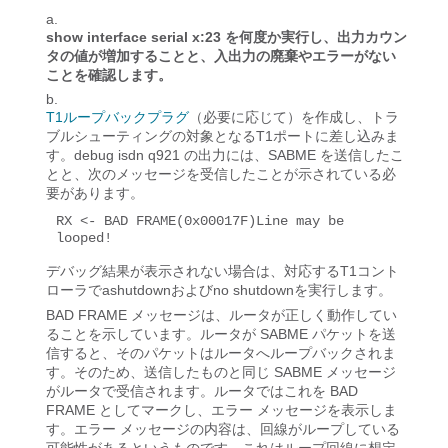
show interface serial x:23 を何度か実行し、出力カウン
タの値が増加することと、入出力の廃棄やエラーがない
ことを確認します。
T1ループバックプラグ
（必要に応じて）を作成し、トラ
ブルシューティングの対象となるT1ポートに差し込みま
す。debug isdn q921 の出力には、SABME を送信したこ
とと、次のメッセージを受信したことが示されている必
要があります。
RX <- BAD FRAME(0x00017F)Line may be 
looped!
デバッグ結果が表示されない場合は、対応するT1コント
ローラでashutdownおよびno shutdownを実行します。
BAD FRAME メッセージは、ルータが正しく動作してい
ることを示しています。ルータが SABME パケットを送
信すると、そのパケットはルータへループバックされま
す。そのため、送信したものと同じ SABME メッセージ
がルータで受信されます。ルータではこれを BAD
FRAME としてマークし、エラー メッセージを表示しま
す。エラー メッセージの内容は、回線がループしている