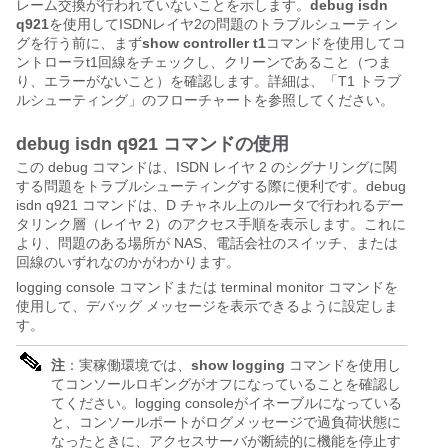
レーム交換が行われていないことを示します。
debug isdn
q921
を使用してISDNレイヤ2の問題のトラブルシューティン
グを行う前に、まず
show controller t1
コマンドを使用してコ
ントローラt1回線をチェックし、クリーンであること（つま
り、エラーがないこと）を確認します。詳細は、「T1 トラブ
ルシューティング」のフローチャートを参照してください。
debug isdn q921 コマンドの使用
この debug コマンドは、ISDN レイヤ 2 のシグナリングに関
する問題をトラブルシューティングする際に便利です。debug
isdn q921 コマンドは、D チャネル上のルータで行われるデー
タリンク層（レイヤ 2）のアクセス手順を表示します。これに
より、問題のある場所が NAS、電話会社のスイッチ、または
回線のいずれなのかがわかります。
logging console コマンドまたは terminal monitor コマンドを
使用して、デバッグ メッセージを表示できるように設定しま
す。
注
：実稼働環境では、
show logging
コマンドを使用し
てコンソールロギングがオフになっていることを確認し
てください。logging consoleがイネーブルになっている
と、コンソールポートがログメッセージで過負荷状態に
なったときに、アクセスサーバが断続的に機能を停止す