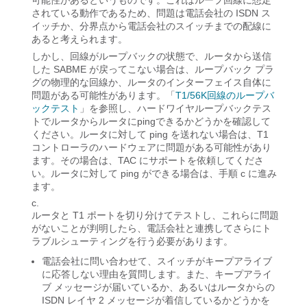
可能性があるというものです。これはループ回線に想定
されている動作であるため、問題は電話会社の ISDN ス
イッチか、分界点から電話会社のスイッチまでの配線に
あると考えられます。
しかし、回線がループバックの状態で、ルータから送信
した SABME が戻ってこない場合は、ループバック プラ
グの物理的な回線か、ルータのインターフェイス自体に
問題がある可能性があります。「
T1/56K回線のループバ
ックテスト
」を参照し、ハードワイヤループバックテス
トでルータからルータにpingできるかどうかを確認して
ください。ルータに対して ping を送れない場合は、T1
コントローラのハードウェアに問題がある可能性があり
ます。その場合は、TAC にサポートを依頼してくださ
い。ルータに対して ping ができる場合は、手順 c に進み
ます。
ルータと T1 ポートを切り分けてテストし、これらに問題
がないことが判明したら、電話会社と連携してさらにト
ラブルシューティングを行う必要があります。
電話会社に問い合わせて、スイッチがキープアライブ
に応答しない理由を質問します。また、キープアライ
ブ メッセージが届いているか、あるいはルータからの
ISDN レイヤ 2 メッセージが着信しているかどうかを