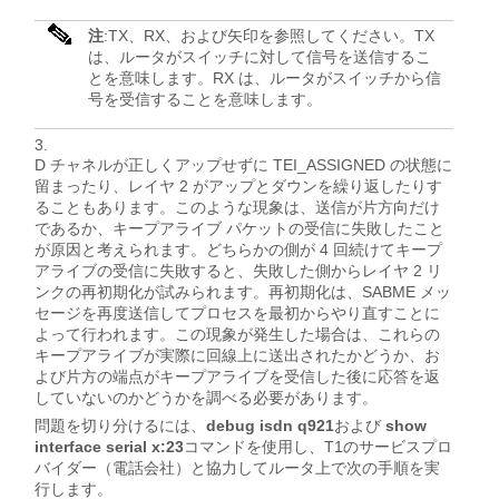
注
:TX、RX、および矢印を参照してください。TX
は、ルータがスイッチに対して信号を送信するこ
とを意味します。RX は、ルータがスイッチから信
号を受信することを意味します。
D チャネルが正しくアップせずに TEI_ASSIGNED の状態に
留まったり、レイヤ 2 がアップとダウンを繰り返したりす
ることもあります。このような現象は、送信が片方向だけ
であるか、キープアライブ パケットの受信に失敗したこと
が原因と考えられます。どちらかの側が 4 回続けてキープ
アライブの受信に失敗すると、失敗した側からレイヤ 2 リ
ンクの再初期化が試みられます。再初期化は、SABME メッ
セージを再度送信してプロセスを最初からやり直すことに
よって行われます。この現象が発生した場合は、これらの
キープアライブが実際に回線上に送出されたかどうか、お
よび片方の端点がキープアライブを受信した後に応答を返
していないのかどうかを調べる必要があります。
問題を切り分けるには、
debug isdn q921
および
show
interface serial
x
:23
コマンドを使用し、T1のサービスプロ
バイダー（電話会社）と協力してルータ上で次の手順を実
行します。