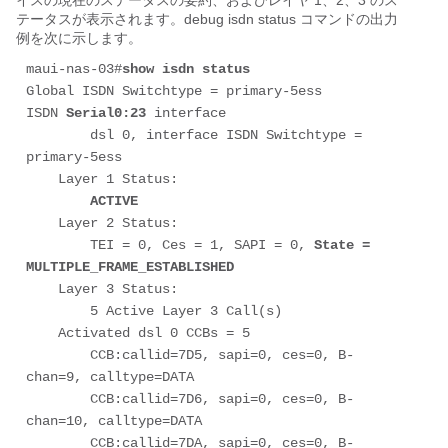
イスの現在のステータスの要約、およびレイヤ 1、2、3 のス
テータスが表示されます。debug isdn status コマンドの出力
例を次に示します。
maui-nas-03#
show isdn status
Global ISDN Switchtype = primary-5ess

ISDN 
Serial0:23
 interface

        dsl 0, interface ISDN Switchtype = 
primary-5ess

    Layer 1 Status:

ACTIVE
    Layer 2 Status:

        TEI = 0, Ces = 1, SAPI = 0, 
State = 
MULTIPLE_FRAME_ESTABLISHED
    Layer 3 Status:

        5 Active Layer 3 Call(s)

    Activated dsl 0 CCBs = 5

        CCB:callid=7D5, sapi=0, ces=0, B-
chan=9, calltype=DATA

        CCB:callid=7D6, sapi=0, ces=0, B-
chan=10, calltype=DATA

        CCB:callid=7DA, sapi=0, ces=0, B-