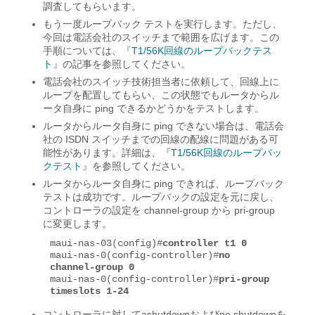
調査してもらいます。
もう一度ループバック テストを実行します。ただし、
今回は電話会社のスイッチまで範囲を広げます。この
手順については、『
T1/56K回線のループバックテス
ト
』の記事を参照してください。
電話会社のスイッチ技術担当者に依頼して、回線上に
ループを配置してもらい、この状態でもルータからル
ータ自身に ping できるかどうかをテストします。
ルータからルータ自身に ping できない場合は、電話会
社の ISDN スイッチまでの回線の配線に問題がある可
能性があります。詳細は、『
T1/56K回線のループバッ
クテスト
』を参照してください。
ルータからルータ自身に ping できれば、ループバック
テストは成功です。ループバックの設定を元に戻し、
コントローラの設定を channel-group から pri-group
に変更します。
maui-nas-03(config)#
controller t1 0
maui-nas-0(config-controller)#
no 
channel-group 0
maui-nas-0(config-controller)#
pri-group 
timeslots 1-24
コントローラに対してashutdownおよびno shutdownを